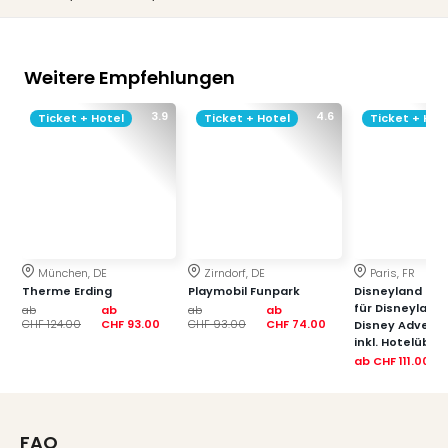
Weitere Empfehlungen
3.9
4.6
Ticket + Hotel
Ticket + Hotel
Ticket + Hot
München, DE
Zirndorf, DE
Paris, FR
Therme Erding
Playmobil Funpark
Disneyland Paris
für Disneyland
ab
ab
ab
ab
CHF 124.00
CHF 93.00
CHF 93.00
CHF 74.00
Disney Advent
inkl. Hotelübe
ab
CHF 111.00
FAQ