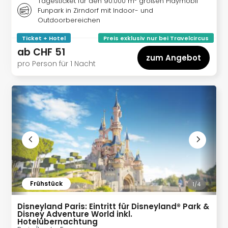
Tagesticket für den 90.000 m² großen Playmobil
&
Funpark in Zirndorf mit Indoor- und
Safa
Outdoorbereichen
Erle
Zoo
Ticket + Hotel
Preis exklusiv nur bei Travelcircus
Han
ab
CHF 51
zum Angebot
Sere
pro Person für 1 Nacht
Park
Allw
Müns
Zoo
Leip
Safa
Beek
Ber
ZOO
Erle
Frühstück
Gels
1/
4
Welt
Disneyland Paris: Eintritt für Disneyland® Park &
Wal
Disney Adventure World inkl.
Nau
Hotelübernachtung