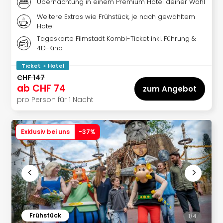
Übernachtung in einem Premium Hotel deiner Wahl
Weitere Extras wie Frühstück, je nach gewähltem
Hotel
Tageskarte Filmstadt Kombi-Ticket inkl. Führung &
4D-Kino
Ticket + Hotel
CHF 147
ab
CHF 74
zum Angebot
pro Person für 1 Nacht
Exklusiv bei uns
-
37
%
Frühstück
1/
4