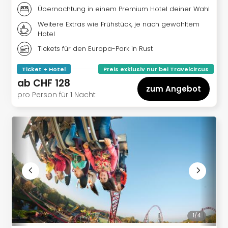
Musi
Übernachtung in einem Premium Hotel deiner Wahl
Der
Teuf
Weitere Extras wie Frühstück, je nach gewähltem
träg
Hotel
Pra
Tickets für den Europa-Park in Rust
Die
Sch
Ticket + Hotel
Preis exklusiv nur bei Travelcircus
und
ab
CHF 128
zum Angebot
das
pro Person für 1 Nacht
Biest
Wie
Mari
Ther
Sta
Ente
Das
Pha
der
Ope
Köln
1/
4
Tan