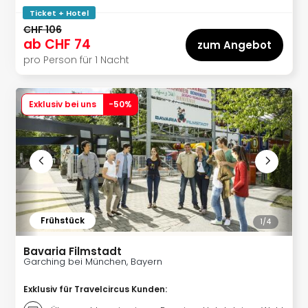
Ticket + Hotel
CHF 106
ab
CHF 74
zum Angebot
pro Person für 1 Nacht
Exklusiv bei uns
-
50
%
Frühstück
1/
4
Bavaria Filmstadt
Garching bei München, Bayern
Exklusiv für Travelcircus Kunden
: