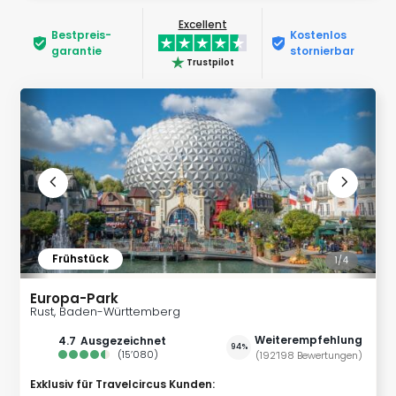
Nac
Excellent
Kate
Bestpreis­
Kostenlos
Musi
garantie
stornierbar
Trustpilot
Starl
Expr
Moul
Rou
Das
Musi
Köni
der
Löw
Die
Frühstück
Eisk
1/
4
Tarz
Europa-Park
MJ
Rust, Baden-Württemberg
–
Das
Weiterempfehlung
4.7
ausgezeichnet
94%
(
15’080
)
(
192’198
Bewertungen
)
Mich
Jac
Exklusiv für Travelcircus Kunden
: