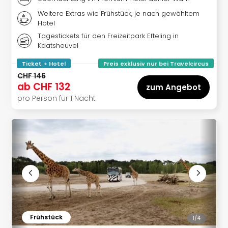
Dre
Weitere Extras wie Frühstück, je nach gewähltem
Fran
Hotel
Mün
Tagestickets für den Freizeitpark Efteling in
alle
Kaatsheuvel
Ang
Nied
Ticket + Hotel
Preis exklusiv nur bei Travelcircus
Ams
CHF 146
Den
ab
CHF 132
zum Angebot
Haa
pro Person für 1 Nacht
Rot
alle
Ang
Itali
Rom
alle
Ang
Nac
Kate
Hote
Frühstück
nac
1/
4