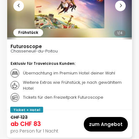
Expr
Guts
Moul
Rou
Guts
Frühstück
1/
4
alle
Ang
Futuroscope
Chasseneuil-du-Poitou
Exklusiv für Travelcircus Kunden
:
Übernachtung im Premium Hotel deiner Wahl
Weitere Extras wie Frühstück, je nach gewähltem
Hotel
Tickets für den Freizeitpark Futuroscope
Ticket + Hotel
CHF 123
ab
CHF 83
zum Angebot
pro Person für 1 Nacht