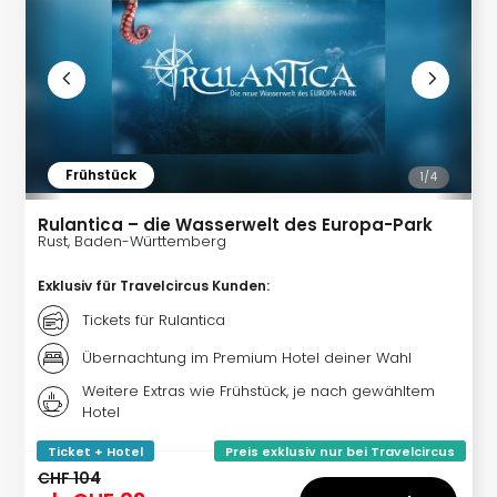
di
Ver
alle
Ang
Nac
Dest
Musi
Berli
Frühstück
1/
4
Ham
NRW
Rulantica – die Wasserwelt des Europa-Park
Rust, Baden-Württemberg
Stut
Köln
Exklusiv für Travelcircus Kunden
:
Wie
alle
Tickets für Rulantica
Ang
Übernachtung im Premium Hotel deiner Wahl
Kultu
&
Weitere Extras wie Frühstück, je nach gewähltem
Hotel
Spor
Nac
Ticket + Hotel
Preis exklusiv nur bei Travelcircus
Kate
CHF 104
Mus