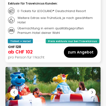
Exklusiv für Travelcircus Kunden
:
–
die
E-Tickets für LEGOLAND® Deutschland Resort
Auss
Weitere Extras wie Frühstück, je nach gewähltem
Form
Hotel
1
Übernachtung in einem qualitätsgeprüften
Die
Premium Hotel deiner Wahl
Auss
alle
Ticket + Hotel
Preis exklusiv nur bei Travelcircus
Ang
CHF 128
ab
CHF 102
Spor
zum Angebot
Skiu
pro Person für 1 Nacht
in
Deu
Skiu
in
Öste
Form
1
Reis
Konz