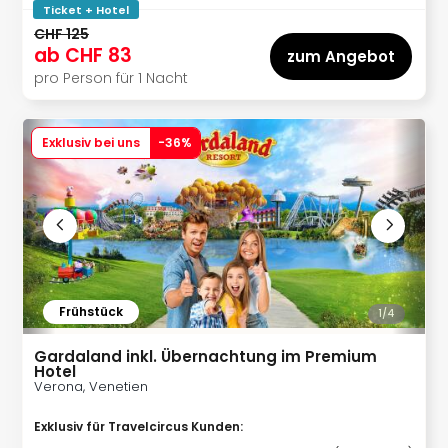
Wint
Ticket + Hotel
alle
CHF 125
Ang
ab
CHF 83
zum Angebot
Reis
pro Person für 1 Nacht
Erle
Fami
Gou
Exklusiv bei uns
-
36
%
Kurz
Skiu
Well
The
Woc
Urla
mit
Hun
Frühstück
1/
4
Hote
Rom
Gardaland inkl. Übernachtung im Premium
Hotel
Hote
Verona, Venetien
Desi
Hote
Exklusiv für Travelcircus Kunden
:
Luxu