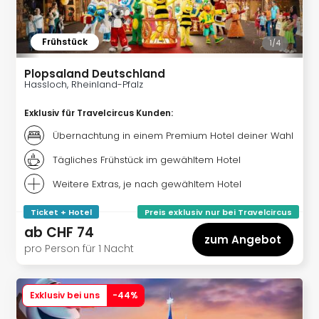
alle
Ang
Kurz
Frühstück
1/
4
Nac
Dest
Plopsaland Deutschland
Hassloch, Rheinland-Pfalz
Kurz
Deu
Exklusiv für Travelcircus Kunden
:
Kurz
Ost
Übernachtung in einem Premium Hotel deiner Wahl
Kurz
Tägliches Frühstück im gewähltem Hotel
Nor
Kurz
Weitere Extras, je nach gewähltem Hotel
Baye
Ticket + Hotel
Preis exklusiv nur bei Travelcircus
Kurz
Harz
ab
CHF 74
zum Angebot
Kurz
pro Person für 1 Nacht
Sch
Kurz
Bod
Exklusiv bei uns
-
44
%
Kurz