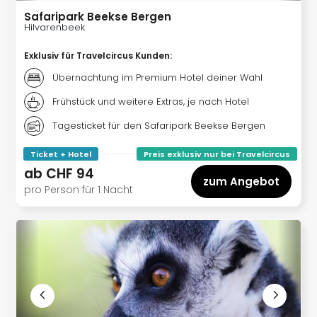
Länd
Safaripark Beekse Bergen
Hote
Hilvarenbeek
Deu
Hote
Exklusiv für Travelcircus Kunden
:
Öste
Übernachtung im Premium Hotel deiner Wahl
Hote
Schw
Frühstück und weitere Extras, je nach Hotel
Hote
Tagesticket für den Safaripark Beekse Bergen
Nied
Hote
Ticket + Hotel
Preis exklusiv nur bei Travelcircus
Dän
ab
CHF 94
alle
zum Angebot
pro Person für 1 Nacht
Ang
Hote
nac
Regi
Hote
Allg
Hote
Baye
Hote