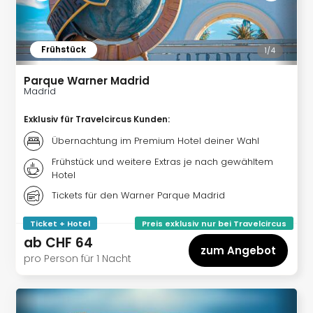
Fest
Bad
Bad
Frühstück
Veg
1/
4
Rou
Parque Warner Madrid
Qua
Madrid
Com
Club
Exklusiv für Travelcircus Kunden
:
Pret
Übernachtung im Premium Hotel deiner Wahl
Wo
alle
Frühstück und weitere Extras je nach gewähltem
Ang
Hotel
Fest
Tickets für den Warner Parque Madrid
Dom
Fest
Ticket + Hotel
Preis exklusiv nur bei Travelcircus
Stör
ab
CHF 64
zum Angebot
Fest
pro Person für 1 Nacht
Mus
Fuld
Are