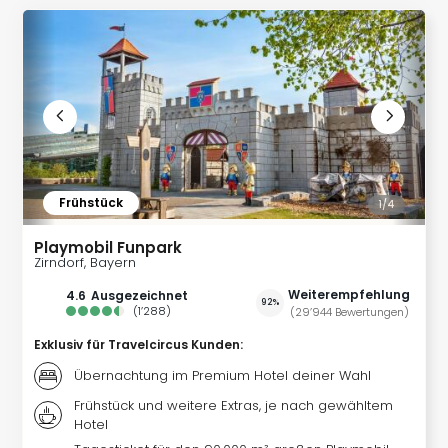
Futu
Bela
alle
Ang
Wass
Trop
Isla
The
Erdi
Frühstück
1/
4
Rula
Bad
Playmobil Funpark
Sch
Zirndorf, Bayern
aqu
Weiterempfehlung
4.6
ausgezeichnet
The
92%
(
1’288
)
(
29’944
Bewertungen
)
&
Exklusiv für Travelcircus Kunden
:
Bad
Sins
Übernachtung im Premium Hotel deiner Wahl
alle
Frühstück und weitere Extras, je nach gewähltem
Ang
Hotel
Zoo