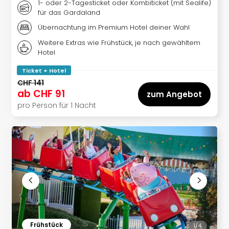
1- oder 2-Tagesticket oder Kombiticket (mit Sealife)
alle
für das Gardaland
Ang
Übernachtung im Premium Hotel deiner Wahl
🎁
Reis
Weitere Extras wie Frühstück, je nach gewähltem
Hotel
Nac
Kate
Ticket + Hotel
Reis
CHF 141
Disn
ab
CHF 91
zum Angebot
Paris
pro Person für 1 Nacht
Guts
Eur
Park
Guts
Trop
Isla
Guts
The
Erdi
Guts
War
Frühstück
1/
4