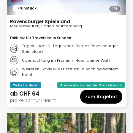
Nac
Frühstück
1/
4
Kate
Konz
Ravensburger Spieleland
Karo
Meckenbeuren, Baden-Württemberg
G
Pitbu
Exklusiv für Travelcircus Kunden
:
Back
Tages- oder 2-Tageskarte für das Ravensburger
Boy
Spieleland
Disn
Übernachtung im Premium Hotel deiner Wahl
in
Con
Weiteren Extras wie Frühstück, je nach gewähltem
Hotel
Schl
Sch
Ticket + Hotel
Preis exklusiv nur bei Travelcircus
Konz
ab
CHF 64
alle
zum Angebot
pro Person für 1 Nacht
Ang
Fest
Ikar
Festi
Glüc