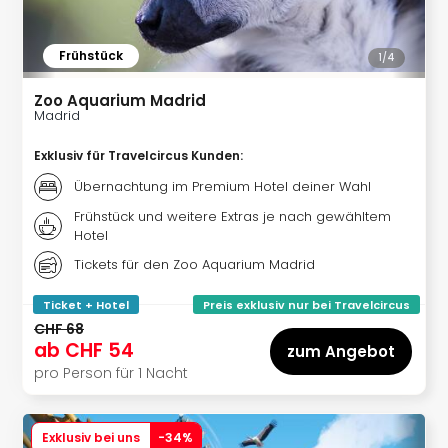
Baye
Wal
Frühstück
1/
4
Hote
Bod
Zoo Aquarium Madrid
Hote
Madrid
Nor
Hote
Exklusiv für Travelcircus Kunden
:
Ost
Übernachtung im Premium Hotel deiner Wahl
Hote
Salz
Frühstück und weitere Extras je nach gewähltem
Hotel
Hote
Sch
Tickets für den Zoo Aquarium Madrid
alle
Ang
Ticket + Hotel
Preis exklusiv nur bei Travelcircus
Urla
CHF 68
ab
CHF 54
Nac
zum Angebot
Kate
pro Person für 1 Nacht
Urla
Urla
in
Exklusiv bei uns
-
34
%