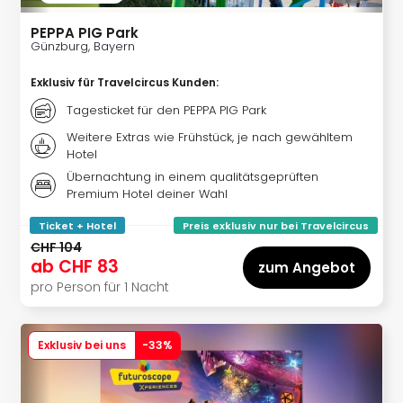
Bros.
Stud
PEPPA PIG Park
Günzburg, Bayern
Tour
Lon
Exklusiv für Travelcircus Kunden
:
Guts
Sta
Tagesticket für den PEPPA PIG Park
Musi
Weitere Extras wie Frühstück, je nach gewähltem
&
Hotel
Sho
Übernachtung in einem qualitätsgeprüften
Guts
Premium Hotel deiner Wahl
Köni
der
Ticket + Hotel
Preis exklusiv nur bei Travelcircus
Löw
CHF 104
ab
CHF 83
Musi
zum Angebot
Guts
pro Person für 1 Nacht
Die
Eisk
Musi
Exklusiv bei uns
-
33
%
Guts
Starl