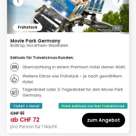
Öste
Freiz
Fran
alle
Frühstück
1/
4
Ang
Frei
Movie Park Germany
Deu
Bottrop, Nordrhein-Westfalen
Freiz
Exklusiv für Travelcircus Kunden
:
Baye
Freiz
Übernachtung in einem Premium Hotel deiner Wahl
Hes
Weitere Extras wie Frühstück – je nach gewähltem
Freiz
Hotel
Nied
Tagesticket oder 2-Tagesticket für den Movie Park
Freiz
Germany
NRW
alle
Ticket + Hotel
Preis exklusiv nur bei Travelcircus
Ang
CHF 91
Musi
ab
CHF 72
zum Angebot
&
pro Person für 1 Nacht
Sho