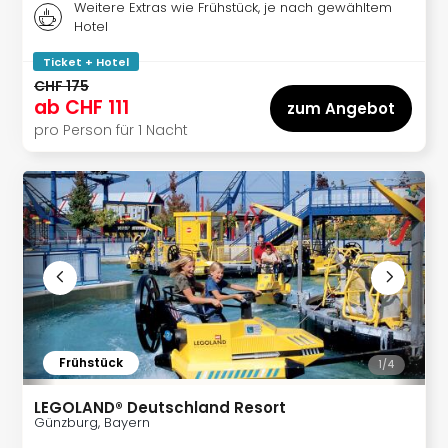
Of
Weitere Extras wie Frühstück, je nach gewähltem
Hotel
Thro
Stud
Ticket + Hotel
Tour
CHF 175
Swar
ab
CHF 111
zum Angebot
Krist
pro Person für 1 Nacht
Mini
Wun
Ham
War
Bros.
Stud
Tour
Lon
–
The
Mak
Frühstück
1/
4
of
Harr
LEGOLAND® Deutschland Resort
Pott
Günzburg, Bayern
Tita