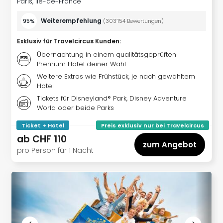
Aqu
Paris, Île-de-France
Zool
Weiterempfehlung
95%
(
303’154
Bewertungen
)
Gar
Berli
Exklusiv für Travelcircus Kunden
:
alle
Übernachtung in einem qualitätsgeprüften
Ang
Premium Hotel deiner Wahl
noc
Weitere Extras wie Frühstück, je nach gewähltem
meh
Hotel
Frei
Tickets für Disneyland® Park, Disney Adventure
Hau
World oder beide Parks
Feri
Feri
Ticket + Hotel
Preis exklusiv nur bei Travelcircus
Nac
ab
CHF 110
Dest
zum Angebot
pro Person für 1 Nacht
Frei
Eur
Frei
Deu
Freiz
Nied
Freiz