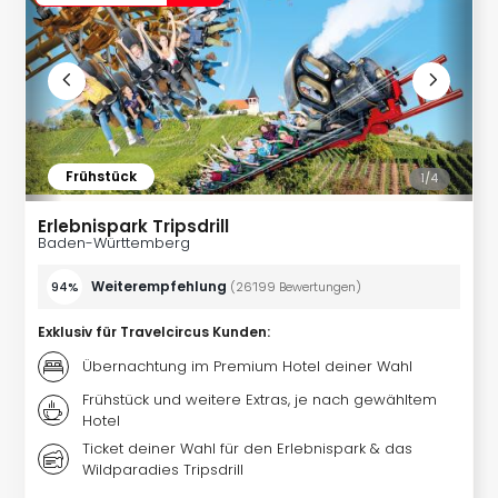
Itali
Urla
am
See
Urla
am
Gar
Frühstück
1/
4
Urla
am
Erlebnispark Tripsdrill
Bod
Baden-Württemberg
Urla
in
Weiterempfehlung
94%
(
26’199
Bewertungen
)
den
Ber
Exklusiv für Travelcircus Kunden
:
Urla
Übernachtung im Premium Hotel deiner Wahl
am
Frühstück und weitere Extras, je nach gewähltem
Mee
Hotel
Urla
Ticket deiner Wahl für den Erlebnispark & das
mit
Wildparadies Tripsdrill
Hun