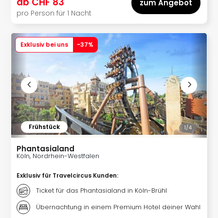
ab
CHF 83
zum Angebot
Tec
pro Person für 1 Nacht
Sins
Mer
Ben
Exklusiv bei uns
-
37
%
Mus
Stut
Pors
Mus
Auto
Wolf
BM
Mus
Frühstück
1/
4
in
Mün
Phantasialand
Köln, Nordrhein-Westfalen
Barb
Mus
Exklusiv für Travelcircus Kunden
:
alle
Ang
Ticket für das Phantasialand in Köln-Brühl
Auss
Übernachtung in einem Premium Hotel deiner Wahl
Ga