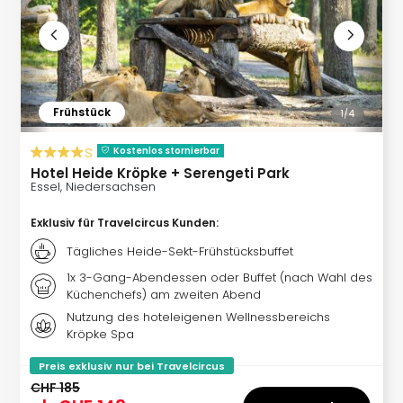
Insel
M’er
Lun
Black
Festi
Nibiri
Frühstück
1/
4
Festi
alle
s
Kostenlos stornierbar
Ang
Hotel Heide Kröpke + Serengeti Park
Loca
Essel, Niedersachsen
Konz
in
Exklusiv für Travelcircus Kunden
:
Köln
Tägliches Heide-Sekt-Frühstücksbuffet
Konz
1x 3-Gang-Abendessen oder Buffet (nach Wahl des
in
Küchenchefs) am zweiten Abend
Düss
Nutzung des hoteleigenen Wellnessbereichs
Well
Kröpke Spa
Nac
Dest
Preis exklusiv nur bei Travelcircus
Well
CHF 185
Deu