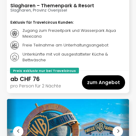
der
Slagharen – Themenpark & Resort
Slagharen, Provinz Overijssel
Vam
alle
Exklusiv für Travelcircus Kunden
:
Ang
Zugang zum Freizeitpark und Wasserpark Aqua
Sho
Mexicana
&
Thea
Freie Teilnahme am Unterhaltungsangebot
ABB
Unterkünfte mit voll ausgestatteter Küche &
Voy
Bettwäsche
in
Lon
Preis exklusiv nur bei Travelcircus
Harr
ab
CHF 76
zum Angebot
Pott
pro Person für 2 Nächte
Thea
Lon
Frie
Pala
Berli
Fest
Neu