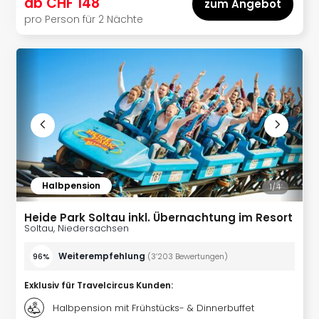
ab
CHF 148
zum Angebot
Allg
pro Person für 2 Nächte
Baye
Wal
Baye
Bod
Harz
Nor
NRW
Ost
Sch
alle
Ang
Halbpension
1/
4
Well
Eur
Heide Park Soltau inkl. Übernachtung im Resort
Soltau, Niedersachsen
Deu
Itali
Weiterempfehlung
96%
(
3’203
Bewertungen
)
Nied
Öste
Exklusiv für Travelcircus Kunden
:
Pole
Halbpension mit Frühstücks- & Dinnerbuffet
Schw