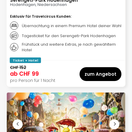
Serengeti-Park Hodenhagen
Hote
Hodenhagen, Niedersachsen
Bad
Arol
Exklusiv für Travelcircus Kunden
:
Tau
Übernachtung in einem Premium Hotel deiner Wahl
Spa
alle
Tagesticket für den Serengeti-Park Hodenhagen
Ang
Frühstück und weitere Extras, je nach gewähltem
The
Hotel
The
Erdi
Ticket + Hotel
The
CHF 152
Bad
ab
CHF 99
zum Angebot
Wöri
pro Person für 1 Nacht
Trop
Isla
The
Sins
Bad
Sch
Tau
The