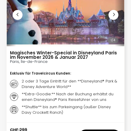
Allg
alle
Ang
Kurz
Eur
Kurz
Belg
1/
4
Kurz
Magisches Winter-Special in Disneyland Paris
Deu
im November 2026 & Januar 2027
Kurz
Paris, Île-de-France
Gar
Kurz
Exklusiv für Travelcircus Kunden
:
Holl
2 oder 3 Tage Eintritt für den **Disneyland® Park &
Kurz
Disney Adventure World**
Öste
**Extra-Goodie:** Nach der Buchung erhältst du
Kurz
einen Disneyland® Paris Reiseführer von uns
Pole
**Shuttle** bis zum Parkeingang (außer Disney
Kurz
Davy Crockett Ranch)
Schw
Kurz
CHF 299