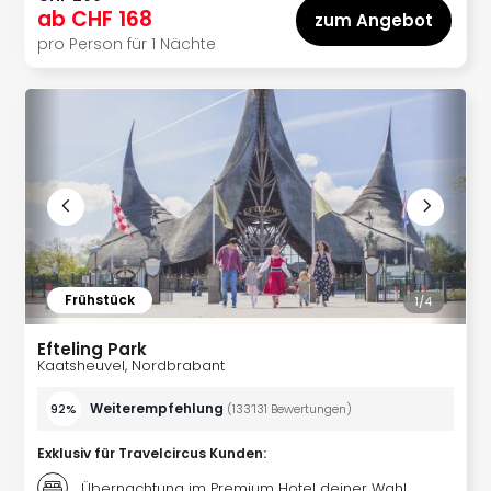
Kroa
ab
CHF 168
zum Angebot
alle
pro Person für 1 Nächte
Ang
Städ
Nac
Dest
Eur
Lon
Paris
Brüs
Prag
Bud
Wie
Frühstück
1/
4
Liss
alle
Efteling Park
Ang
Kaatsheuvel, Nordbrabant
Deu
Köln
Weiterempfehlung
92%
(
133’131
Bewertungen
)
Ham
Exklusiv für Travelcircus Kunden
:
Berli
Leip
Übernachtung im Premium Hotel deiner Wahl