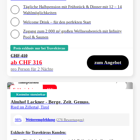
Tägliche Halbpension mit Frühstück & Dinner mit 12 – 14
Wahlmöglichkeiten
Welcome Drink – für den perfekten Start
Zugang zum 2.000 m² großen Wellnessbereich mit Infinity
Pool & Saunen
Preis exklusiv nur bei Travelcircus
CHF 410
ab
CHF 316
zum Angebot
pro Person für 2 Nächte
Halbpension
1/
4
Exklusiv bei uns
-
41
%
Kostenlos stornierbar
Almhof Lackner - Berge. Zeit. Genuss.
Ried im Zillertal, Tirol
Weiterempfehlung
98%
(
276
Bewertungen
)
Exklusiv für Travelcircus Kunden
: