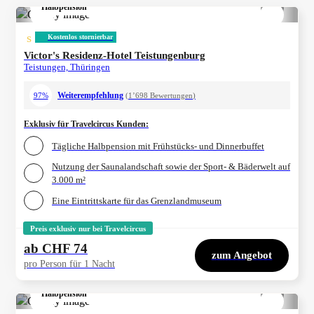
Halbpension
1/
4
s
Kostenlos stornierbar
Victor's Residenz-Hotel Teistungenburg
Teistungen, Thüringen
Weiterempfehlung
97%
(
1’698
Bewertungen
)
Exklusiv für Travelcircus Kunden
:
Tägliche Halbpension mit Frühstücks- und Dinnerbuffet
Nutzung der Saunalandschaft sowie der Sport- & Bäderwelt auf
3.000 m²
Eine Eintrittskarte für das Grenzlandmuseum
Preis exklusiv nur bei Travelcircus
ab
CHF 74
zum Angebot
pro Person für 1 Nacht
Halbpension
1/
4