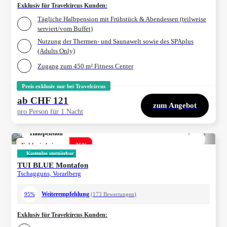
Exklusiv für Travelcircus Kunden
:
Tägliche Halbpension mit Frühstück & Abendessen (teilweise
serviert/vom Buffet)
Nutzung der Thermen- und Saunawelt sowie des SPAplus
(Adults Only)
Zugang zum 450 m² Fitness Center
Preis exklusiv nur bei Travelcircus
ab
CHF 121
zum Angebot
pro Person für 1 Nacht
Halbpension
1/
4
Exklusiv bei uns
-
36
%
Kostenlos stornierbar
TUI BLUE Montafon
Tschagguns, Vorarlberg
Weiterempfehlung
95%
(
173
Bewertungen
)
Exklusiv für Travelcircus Kunden
: