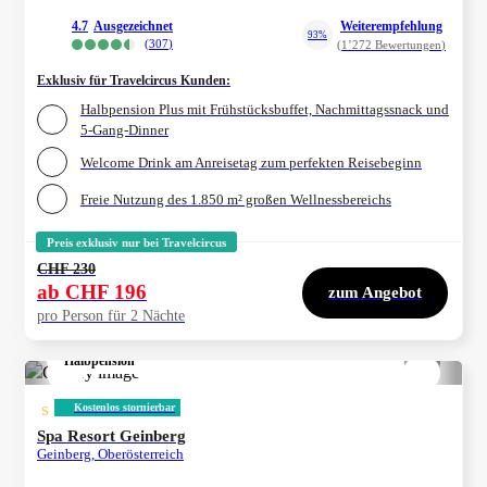
4.7
ausgezeichnet
Weiterempfehlung
93%
(
307
)
(
1’272
Bewertungen
)
Exklusiv für Travelcircus Kunden
:
Halbpension Plus mit Frühstücksbuffet, Nachmittagssnack und
5-Gang-Dinner
Welcome Drink am Anreisetag zum perfekten Reisebeginn
Freie Nutzung des 1.850 m² großen Wellnessbereichs
Preis exklusiv nur bei Travelcircus
CHF 230
ab
CHF 196
zum Angebot
pro Person für 2 Nächte
Halbpension
1/
4
s
Kostenlos stornierbar
Spa Resort Geinberg
Geinberg, Oberösterreich