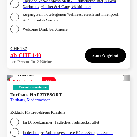
Tägliche Verwöhnpension inkl. Frühstücksbuffet, süßem
Nachmittagsbuffet & 4-Gang-Wahldinner
Zugang zum hoteleigenen Wellnessbereich mit Innenpool,
Außenpool & Saunen
Welcome Drink bei Anreise
CHF 237
ab
CHF 140
zum Angebot
pro Person für 2 Nächte
Frühstück
1/
4
Exklusiv bei uns
-
36
%
Kostenlos stornierbar
Torfhaus HARZRESORT
Torfhaus, Niedersachsen
Exklusiv für Travelcircus Kunden
:
Im Doppelzimmer: Tägliches Frühstücksbuffet
In der Lodge: Voll ausgestattete Küche & eigene Sauna