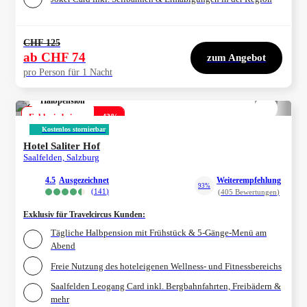
CHF 125
ab
CHF 74
zum Angebot
pro Person für 1 Nacht
Halbpension
1/
4
Exklusiv bei uns
-
43
%
Kostenlos stornierbar
Hotel Saliter Hof
Saalfelden, Salzburg
4.5
ausgezeichnet
Weiterempfehlung
93%
(
141
)
(
405
Bewertungen
)
Exklusiv für Travelcircus Kunden
:
Tägliche Halbpension mit Frühstück & 5-Gänge-Menü am
Abend
Freie Nutzung des hoteleigenen Wellness- und Fitnessbereichs
Saalfelden Leogang Card inkl. Bergbahnfahrten, Freibädern &
mehr