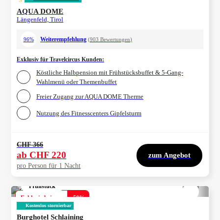
AQUA DOME
Längenfeld, Tirol
Weiterempfehlung
96%
(
903
Bewertungen
)
Exklusiv für Travelcircus Kunden
:
Köstliche Halbpension mit Frühstücksbuffet & 5-Gang-
Wahlmenü oder Themenbuffet
Freier Zugang zur AQUA DOME Therme
Nutzung des Fitnesscenters Gipfelsturm
CHF 366
ab
CHF 220
zum Angebot
pro Person für 1 Nacht
Frühstück
1/
4
Exklusiv bei uns
-
50
%
Kostenlos stornierbar
Burghotel Schlaining