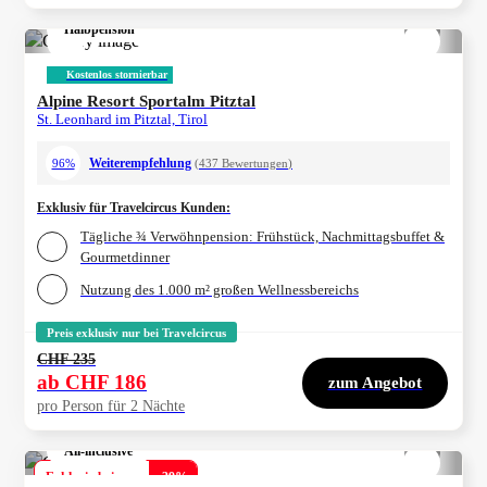
Halbpension
1/
4
Kostenlos stornierbar
Alpine Resort Sportalm Pitztal
St. Leonhard im Pitztal, Tirol
Weiterempfehlung
96%
(
437
Bewertungen
)
Exklusiv für Travelcircus Kunden
:
Tägliche ¾ Verwöhnpension: Frühstück, Nachmittagsbuffet &
Gourmetdinner
Nutzung des 1.000 m² großen Wellnessbereichs
Preis exklusiv nur bei Travelcircus
CHF 235
ab
CHF 186
zum Angebot
pro Person für 2 Nächte
All-inclusive
1/
4
Exklusiv bei uns
-
39
%