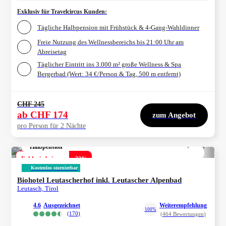
Exklusiv für Travelcircus Kunden
:
Tägliche Halbpension mit Frühstück & 4-Gang-Wahldinner
Freie Nutzung des Wellnessbereichs bis 21:00 Uhr am
Abreisetag
Täglicher Eintritt ins 3.000 m² große Wellness & Spa
Bergerbad (Wert: 34 €/Person & Tag, 500 m entfernt)
CHF 245
ab
CHF 174
zum Angebot
pro Person für 2 Nächte
Halbpension
1/
4
Exklusiv bei uns
-
33
%
Kostenlos stornierbar
Biohotel Leutascherhof inkl. Leutascher Alpenbad
Leutasch, Tirol
4.6
ausgezeichnet
Weiterempfehlung
100%
(
170
)
(
464
Bewertungen
)