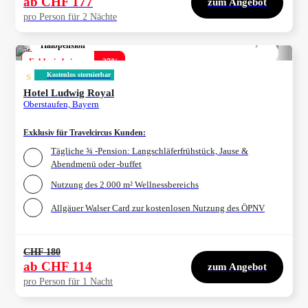
ab
CHF 177
zum Angebot
pro Person für 2 Nächte
Halbpension
1/
4
Exklusiv bei uns
-
37
%
s
Kostenlos stornierbar
Hotel Ludwig Royal
Oberstaufen, Bayern
Exklusiv für Travelcircus Kunden
:
Tägliche ¾ -Pension: Langschläferfrühstück, Jause &
Abendmenü oder -buffet
Nutzung des 2.000 m² Wellnessbereichs
Allgäuer Walser Card zur kostenlosen Nutzung des ÖPNV
CHF 180
ab
CHF 114
zum Angebot
pro Person für 1 Nacht