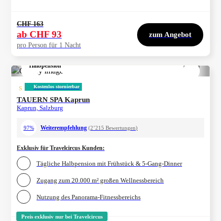
CHF 163
ab
CHF 93
zum Angebot
pro Person für 1 Nacht
Halbpension
1/
4
s
Kostenlos stornierbar
TAUERN SPA Kaprun
Kaprun, Salzburg
Weiterempfehlung
97%
(
2’215
Bewertungen
)
Exklusiv für Travelcircus Kunden
:
Tägliche Halbpension mit Frühstück & 5-Gang-Dinner
Zugang zum 20.000 m² großen Wellnessbereich
Nutzung des Panorama-Fitnessbereichs
Preis exklusiv nur bei Travelcircus