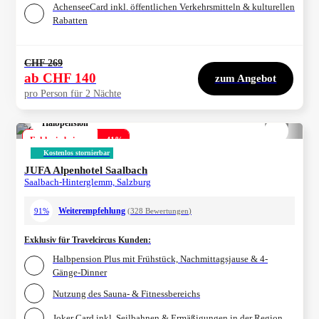
AchenseeCard inkl. öffentlichen Verkehrsmitteln & kulturellen
Rabatten
CHF 269
ab
CHF 140
zum Angebot
pro Person für 2 Nächte
Halbpension
1/
4
Exklusiv bei uns
-
41
%
Kostenlos stornierbar
JUFA Alpenhotel Saalbach
Saalbach-Hinterglemm, Salzburg
Weiterempfehlung
91%
(
328
Bewertungen
)
Exklusiv für Travelcircus Kunden
:
Halbpension Plus mit Frühstück, Nachmittagsjause & 4-
Gänge-Dinner
Nutzung des Sauna- & Fitnessbereichs
Joker Card inkl. Seilbahnen & Ermäßigungen in der Region