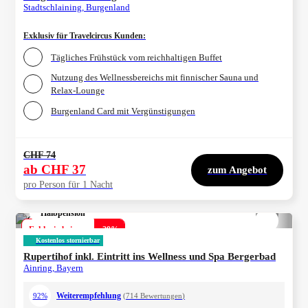
Stadtschlaining, Burgenland
Exklusiv für Travelcircus Kunden
:
Tägliches Frühstück vom reichhaltigen Buffet
Nutzung des Wellnessbereichs mit finnischer Sauna und
Relax-Lounge
Burgenland Card mit Vergünstigungen
CHF 74
ab
CHF 37
zum Angebot
pro Person für 1 Nacht
Halbpension
1/
4
Exklusiv bei uns
-
29
%
Kostenlos stornierbar
Rupertihof inkl. Eintritt ins Wellness und Spa Bergerbad
Ainring, Bayern
Weiterempfehlung
92%
(
714
Bewertungen
)