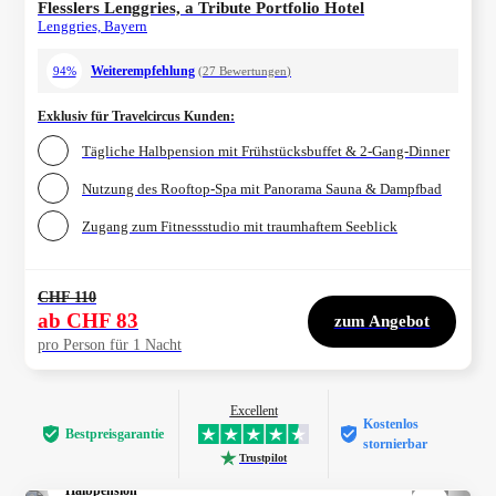
Flesslers Lenggries, a Tribute Portfolio Hotel
Lenggries, Bayern
Weiterempfehlung
94%
(
27
Bewertungen
)
Exklusiv für Travelcircus Kunden
:
Tägliche Halbpension mit Frühstücksbuffet & 2-Gang-Dinner
Nutzung des Rooftop-Spa mit Panorama Sauna & Dampfbad
Zugang zum Fitnessstudio mit traumhaftem Seeblick
CHF 110
ab
CHF 83
zum Angebot
pro Person für 1 Nacht
Excellent
Kostenlos
Bestpreis­garantie
stornierbar
Trustpilot
Halbpension
1/
4