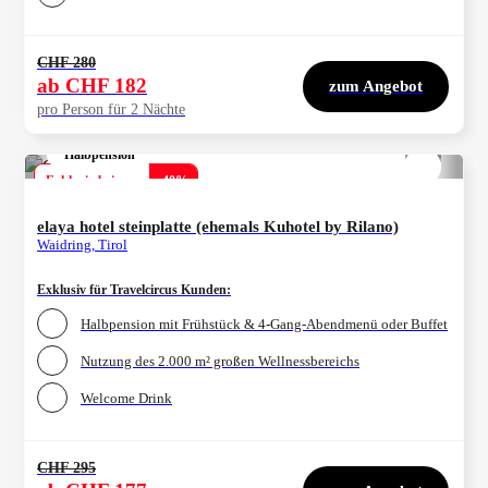
CHF 280
ab
CHF 182
zum Angebot
pro Person für 2 Nächte
Halbpension
1/
4
Exklusiv bei uns
-
40
%
elaya hotel steinplatte (ehemals Kuhotel by Rilano)
Waidring, Tirol
Exklusiv für Travelcircus Kunden
:
Halbpension mit Frühstück & 4-Gang-Abendmenü oder Buffet
Nutzung des 2.000 m² großen Wellnessbereichs
Welcome Drink
CHF 295