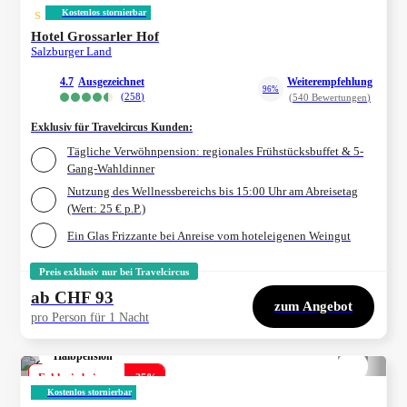
s
Kostenlos stornierbar
Hotel Grossarler Hof
Salzburger Land
4.7
ausgezeichnet
Weiterempfehlung
96%
(
258
)
(
540
Bewertungen
)
Exklusiv für Travelcircus Kunden
:
Tägliche Verwöhnpension: regionales Frühstücksbuffet & 5-
Gang-Wahldinner
Nutzung des Wellnessbereichs bis 15:00 Uhr am Abreisetag
(Wert: 25 € p.P.)
Ein Glas Frizzante bei Anreise vom hoteleigenen Weingut
Preis exklusiv nur bei Travelcircus
ab
CHF 93
zum Angebot
pro Person für 1 Nacht
Halbpension
1/
4
Exklusiv bei uns
-
25
%
Kostenlos stornierbar