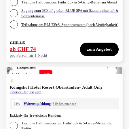
Tägliche Halbpension: Frühstück & 5-Gang-Buffet am Abend
Zugang zum 680 m² großen BLUE SPA mit Saunalandschaft &
Sonnenterrasse
Teilnahme am BLUEf!t®-Sportprogramm (nach Verfügbarkeit)
CHF 115
ab
CHF 74
zum Angebot
pro Person für 1 Nacht
Halbpension
1/
4
Exklusiv bei uns
-
32
%
s
Königshof Hotel Resort Oberstaufen– Adult Only
Oberstaufen, Bayern
Weiterempfehlung
94%
(
849
Bewertungen
)
Exklusiv für Travelcircus Kunden
:
Tägliche Halbpension mit Frühstück & 5-Gang-Menü oder
Buffet