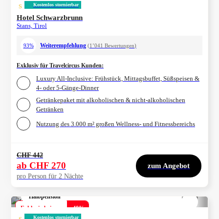
s
Kostenlos stornierbar
Hotel Schwarzbrunn
Stans, Tirol
Weiterempfehlung
93%
(
1’041
Bewertungen
)
Exklusiv für Travelcircus Kunden
:
Luxury All-Inclusive: Frühstück, Mittagsbuffet, Süßspeisen &
4- oder 5-Gänge-Dinner
Getränkepaket mit alkoholischen & nicht-alkoholischen
Getränken
Nutzung des 3.000 m² großen Wellness- und Fitnessbereichs
CHF 442
ab
CHF 270
zum Angebot
pro Person für 2 Nächte
Halbpension
1/
4
Exklusiv bei uns
-
40
%
s
Kostenlos stornierbar