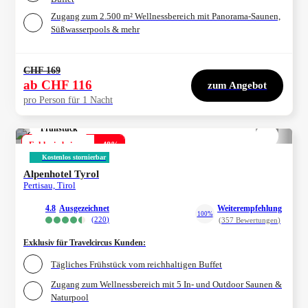
Zugang zum 2.500 m² Wellnessbereich mit Panorama-Saunen,
Süßwasserpools & mehr
CHF 169
ab
CHF 116
zum Angebot
pro Person für 1 Nacht
Frühstück
1/
4
Exklusiv bei uns
-
48
%
Kostenlos stornierbar
Alpenhotel Tyrol
Pertisau, Tirol
4.8
ausgezeichnet
Weiterempfehlung
100%
(
220
)
(
357
Bewertungen
)
Exklusiv für Travelcircus Kunden
:
Tägliches Frühstück vom reichhaltigen Buffet
Zugang zum Wellnessbereich mit 5 In- und Outdoor Saunen &
Naturpool