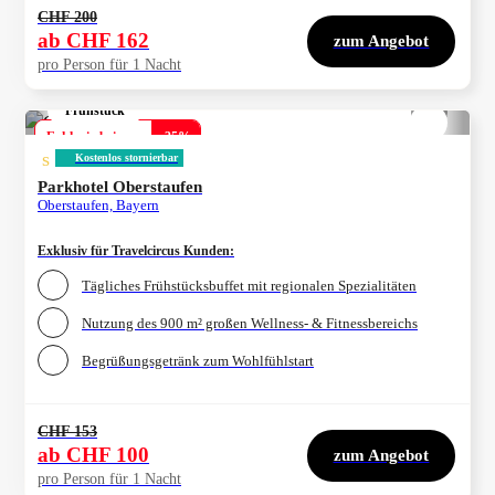
CHF 200
ab
CHF 162
zum Angebot
pro Person für 1 Nacht
Frühstück
1/
4
Exklusiv bei uns
-
35
%
s
Kostenlos stornierbar
Parkhotel Oberstaufen
Oberstaufen, Bayern
Exklusiv für Travelcircus Kunden
:
Tägliches Frühstücksbuffet mit regionalen Spezialitäten
Nutzung des 900 m² großen Wellness- & Fitnessbereichs
Begrüßungsgetränk zum Wohlfühlstart
CHF 153
ab
CHF 100
zum Angebot
pro Person für 1 Nacht