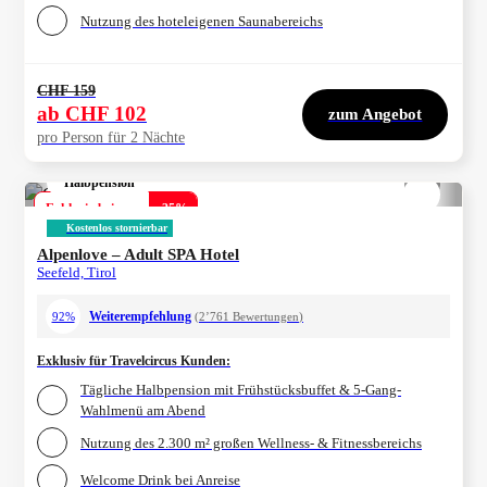
Nutzung des hoteleigenen Saunabereichs
CHF 159
ab
CHF 102
zum Angebot
pro Person für 2 Nächte
Halbpension
1/
4
Exklusiv bei uns
-
35
%
Kostenlos stornierbar
Alpenlove – Adult SPA Hotel
Seefeld, Tirol
Weiterempfehlung
92%
(
2’761
Bewertungen
)
Exklusiv für Travelcircus Kunden
:
Tägliche Halbpension mit Frühstücksbuffet & 5-Gang-
Wahlmenü am Abend
Nutzung des 2.300 m² großen Wellness- & Fitnessbereichs
Welcome Drink bei Anreise