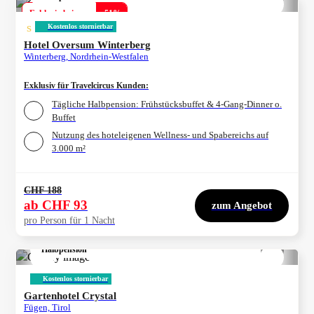
Exklusiv bei uns
-
51
%
s
Kostenlos stornierbar
Hotel Oversum Winterberg
Winterberg, Nordrhein-Westfalen
Exklusiv für Travelcircus Kunden
:
Tägliche Halbpension: Frühstücksbuffet & 4-Gang-Dinner o.
Buffet
Nutzung des hoteleigenen Wellness- und Spabereichs auf
3.000 m²
CHF 188
ab
CHF 93
zum Angebot
pro Person für 1 Nacht
Halbpension
1/
4
Kostenlos stornierbar
Gartenhotel Crystal
Fügen, Tirol