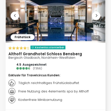
Nac
Kate
Musi
Starl
Expr
Moul
Rou
Frühstück
1/
4
Das
Musi
s
Kostenlos stornierbar
Köni
Althoff Grandhotel Schloss Bensberg
der
Bergisch Gladbach, Nordrhein-Westfalen
Löw
4.5
ausgezeichnet
Die
(
1’356
)
Eisk
Exklusiv für Travelcircus Kunden
:
Tarz
Täglich reichhaltiges Frühstücksbuffet
MJ
–
Freie Nutzung des 4elements spa by Althoff
Das
Kostenfreie Minibarnutzung
Mich
Jac