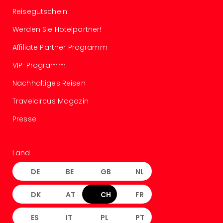
der
Reisegutschein
Vam
alle
Werden Sie Hotelpartner!
Ang
Affiliate Partner Programm
Sho
&
VIP-Programm
Thea
Nachhaltiges Reisen
ABB
Voy
Travelcircus Magazin
in
Lon
Presse
Harr
Pott
Thea
Land
Lon
Frie
DE
BE
GB
NL
Pala
Berli
DK
AT
CH
FR
Fest
Neu
ES
IT
PL
PT