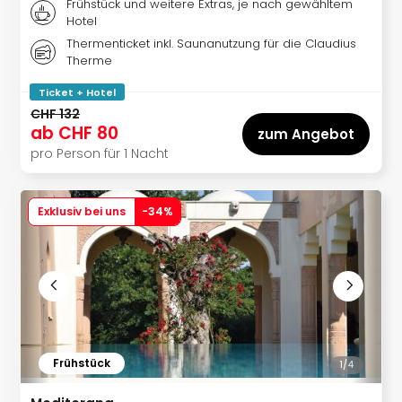
Aqu
Frühstück und weitere Extras, je nach gewähltem
Hotel
Zool
Gar
Thermenticket inkl. Saunanutzung für die Claudius
Therme
Berli
alle
Ticket + Hotel
Ang
CHF 132
noc
ab
CHF 80
zum Angebot
meh
pro Person für 1 Nacht
Frei
Hau
Feri
Exklusiv bei uns
-
34
%
Feri
Nac
Dest
Frei
Eur
Frei
Deu
Freiz
Frühstück
1/
4
Nied
Freiz