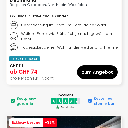
Mediterana
Öste
Bergisch Gladbach, Nordrhein-Westfalen
Freiz
Exklusiv für Travelcircus Kunden
:
Fran
alle
Übernachtung im Premium Hotel deiner Wahl
Ang
Weitere Extras wie Frühstück, je nach gewähltem
Frei
Hotel
Deu
Tagesticket deiner Wahl für die Mediterana Therme
Freiz
Baye
Ticket + Hotel
Freiz
CHF 111
Hes
ab
CHF 74
zum Angebot
Freiz
pro Person für 1 Nacht
Nied
Freiz
NRW
Excellent
Bestpreis­
Kostenlos
alle
garantie
stornierbar
Ang
Trustpilot
Musi
&
Exklusiv bei uns
-
36
%
Sho