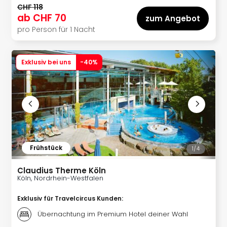
&
CHF 118
ab
CHF 70
Safa
zum Angebot
Erle
pro Person für 1 Nacht
Zoo
Han
Sere
Exklusiv bei uns
-
40
%
Park
Allw
Müns
Zoo
Leip
Safa
Beek
Frühstück
1/
4
Ber
ZOO
Claudius Therme Köln
Erle
Köln, Nordrhein-Westfalen
Gels
Welt
Exklusiv für Travelcircus Kunden
:
Wal
Übernachtung im Premium Hotel deiner Wahl
Nau