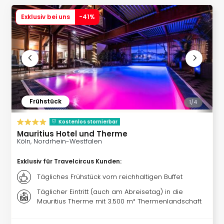
Futu
Exklusiv bei uns
-
41
%
Bela
alle
Ang
Wass
Trop
Isla
The
Erdi
Frühstück
1/
4
Rula
Bad
Kostenlos stornierbar
Sch
Mauritius Hotel und Therme
aqu
Köln, Nordrhein-Westfalen
The
Exklusiv für Travelcircus Kunden
:
&
Bad
Tägliches Frühstück vom reichhaltigen Buffet
Sins
Täglicher Eintritt (auch am Abreisetag) in die
alle
Mauritius Therme mit 3.500 m² Thermenlandschaft
Ang
Zoo