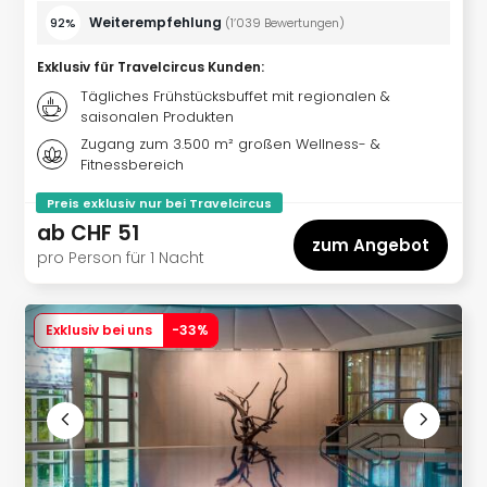
Wint
Weiterempfehlung
92%
(
1’039
Bewertungen
)
alle
Ang
Exklusiv für Travelcircus Kunden
:
Reis
Tägliches Frühstücksbuffet mit regionalen &
Erle
saisonalen Produkten
Fami
Zugang zum 3.500 m² großen Wellness- &
Gou
Fitnessbereich
Kurz
Skiu
Preis exklusiv nur bei Travelcircus
Well
ab
CHF 51
The
zum Angebot
pro Person für 1 Nacht
Woc
Urla
mit
Exklusiv bei uns
-
33
%
Hun
Hote
Rom
Hote
Desi
Hote
Luxu