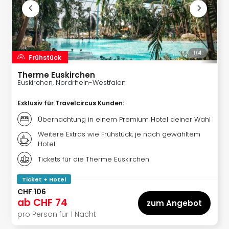
Nac
Kate
Konz
Karo
G
1/
4
Frühstück
Pitbu
Back
Therme Euskirchen
Euskirchen, Nordrhein-Westfalen
Boy
Disn
Exklusiv für Travelcircus Kunden
:
in
Con
Übernachtung in einem Premium Hotel deiner Wahl
Schl
Weitere Extras wie Frühstück, je nach gewähltem
Sch
Hotel
Konz
Tickets für die Therme Euskirchen
alle
Ang
Ticket + Hotel
Fest
CHF 106
Ikar
ab
CHF 74
zum Angebot
Festi
pro Person für 1 Nacht
Glüc