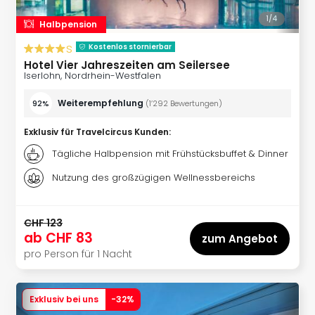
alle
1/
4
Halbpension
Ang
🎁
s
Kostenlos stornierbar
Reis
Hotel Vier Jahreszeiten am Seilersee
Nac
Iserlohn, Nordrhein-Westfalen
Kate
Weiterempfehlung
Reis
92%
(
1’292
Bewertungen
)
Disn
Exklusiv für Travelcircus Kunden
:
Paris
Guts
Tägliche Halbpension mit Frühstücksbuffet & Dinner
Eur
Nutzung des großzügigen Wellnessbereichs
Park
Guts
Trop
CHF 123
Isla
ab
CHF 83
zum Angebot
Guts
pro Person für 1 Nacht
The
Erdi
Guts
Exklusiv bei uns
-
32
%
War