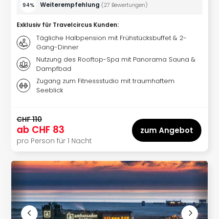
Südt
Weiterempfehlung
94%
(
27
Bewertungen
)
Mar
Exklusiv für Travelcircus Kunden
:
Karl
alle
Tägliche Halbpension mit Frühstücksbuffet & 2-
Ang
Gang-Dinner
The
Nutzung des Rooftop-Spa mit Panorama Sauna &
The
Dampfbad
Deu
Zugang zum Fitnessstudio mit traumhaftem
The
Seeblick
Öste
alle
CHF 110
Ang
ab
CHF 83
zum Angebot
Nac
pro Person für 1 Nacht
Kate
Well
Schl
Kass
Bad
Sins
Wel