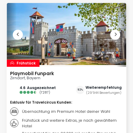
Futu
Bela
alle
Ang
Wass
Trop
Isla
The
Erdi
1/
4
Frühstück
Rula
Bad
Playmobil Funpark
Sch
Zirndorf, Bayern
aqu
Weiterempfehlung
4.6
ausgezeichnet
The
92%
(
1’287
)
(
29’944
Bewertungen
)
&
Exklusiv für Travelcircus Kunden
:
Bad
Sins
Übernachtung im Premium Hotel deiner Wahl
alle
Frühstück und weitere Extras, je nach gewähltem
Ang
Hotel
Zoo