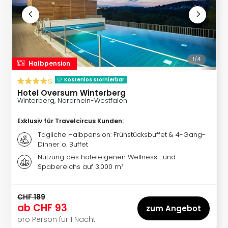
Länd
Hote
Deu
Hote
Öste
Hote
1/
4
Halbpension
Schw
s
Hote
Kostenlos stornierbar
Nied
Hotel Oversum Winterberg
Winterberg, Nordrhein-Westfalen
Hote
Dän
Exklusiv für Travelcircus Kunden
:
alle
Tägliche Halbpension: Frühstücksbuffet & 4-Gang-
Ang
Dinner o. Buffet
Hote
Nutzung des hoteleigenen Wellness- und
nac
Spabereichs auf 3.000 m²
Regi
Hote
Allg
CHF 189
Hote
ab
CHF 93
zum Angebot
Baye
pro Person für 1 Nacht
Hote