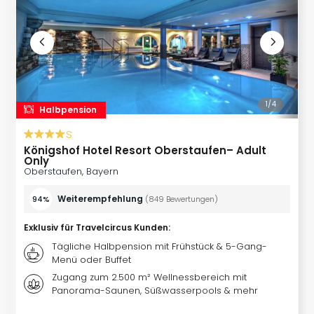
Bros.
Stud
Tour
Lon
Guts
Sta
Musi
1/
4
Halbpension
&
Sho
s
Guts
Königshof Hotel Resort Oberstaufen– Adult
Köni
Only
Oberstaufen, Bayern
der
Löw
Weiterempfehlung
94%
(
849
Bewertungen
)
Musi
Guts
Exklusiv für Travelcircus Kunden
:
Die
Tägliche Halbpension mit Frühstück & 5-Gang-
Eisk
Menü oder Buffet
Musi
Zugang zum 2.500 m² Wellnessbereich mit
Guts
Panorama-Saunen, Süßwasserpools & mehr
Starl