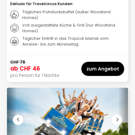
Aqu
Exklusiv für Travelcircus Kunden
:
Zool
Tägliches Frühstücksbuffet (außer Woodland
Gar
Homes)
Berli
Voll ausgestattete Küche & Grill (nur Woodland
alle
Homes)
Ang
Täglicher Eintritt in das Tropical Islands vom
noc
Anreise- bis zum Abreisetag
meh
Frei
Hau
CHF 76
Feri
ab
CHF 46
zum Angebot
Feri
pro Person für 1 Nächte
Nac
Dest
Frei
Eur
Frei
Deu
Freiz
Nied
Freiz