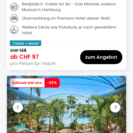
Of
Bestplatz E-Tickets für MJ – Das Michael Jackson
Thro
Musical in Hamburg
Stud
Übernachtung im Premium Hotel deiner Wahl
Tour
Weitere Extras wie Frühstück, je nach gewähltem
Swar
Hotel
Krist
Mini
Ticket + Hotel
Wun
CHF 138
Ham
ab
CHF 97
zum Angebot
War
pro Person für 1 Nacht
Bros.
Stud
Tour
Exklusiv bei uns
-
35
%
Lon
–
The
Mak
of
Harr
Pott
Tita