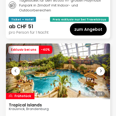
Tagesticket für den 90.000 m² großen Playmobil
&
Funpark in Zirndorf mit Indoor- und
Safa
Outdoorbereichen
Erle
Zoo
Ticket + Hotel
Preis exklusiv nur bei Travelcircus
Han
ab
CHF 51
zum Angebot
Sere
pro Person für 1 Nacht
Park
Allw
Müns
Exklusiv bei uns
-
40
%
Zoo
Leip
Safa
Beek
Ber
ZOO
Erle
Gels
1/
4
Frühstück
Welt
Tropical Islands
Wal
Krausnick, Brandenburg
Nau