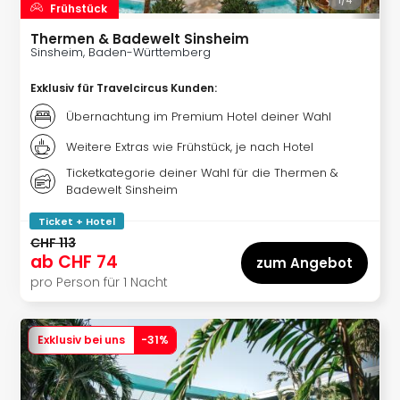
1/
4
Frühstück
–
die
Thermen & Badewelt Sinsheim
Sinsheim, Baden-Württemberg
Auss
Form
Exklusiv für Travelcircus Kunden
:
1
Die
Übernachtung im Premium Hotel deiner Wahl
Auss
Weitere Extras wie Frühstück, je nach Hotel
alle
Ticketkategorie deiner Wahl für die Thermen &
Ang
Badewelt Sinsheim
Spor
Skiu
Ticket + Hotel
in
CHF 113
Deu
ab
CHF 74
zum Angebot
Skiu
pro Person für 1 Nacht
in
Öste
Form
Exklusiv bei uns
-
31
%
1
Reis
Konz