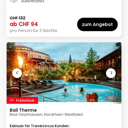
Aufenthaltes
Allg
alle
Ang
CHF 132
Kurz
ab
CHF 94
zum Angebot
Eur
pro Person für 2 Nächte
Kurz
Belg
Kurz
Deu
Kurz
Gar
Kurz
Holl
Kurz
Öste
Kurz
1/
4
Frühstück
Pole
Kurz
Bali Therme
Bad Oeynhausen, Nordrhein-Westfalen
Schw
Kurz
Exklusiv für Travelcircus Kunden
: