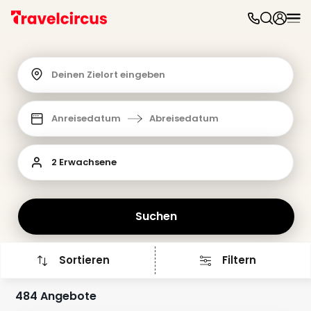
Freiz
&
Feri
Deinen Zielort eingeben
Nac
Kate
Frei
Anreisedatum
Abreisedatum
Disn
Paris
Phan
2 Erwachsene
Heid
Park
Mov
Suchen
Park
Play
Funp
Sortieren
Filtern
Trips
Eftel
LEG
484 Angebote
Deu