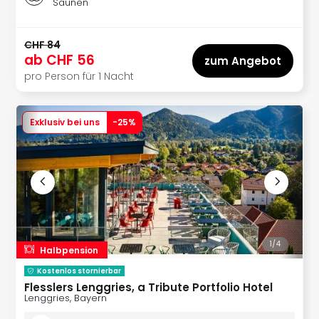
Saunen
Allg
Baye
Wal
CHF 84
ab
CHF 56
Baye
zum Angebot
Bod
pro Person für 1 Nacht
Harz
Nor
NRW
Exklusiv bei uns
-
25
%
Ost
Sch
alle
Ang
Well
Eur
Deu
1/
4
Itali
Halbpension
Nied
Kostenlos stornierbar
Öste
Flesslers Lenggries, a Tribute Portfolio Hotel
Pole
Lenggries, Bayern
Schw