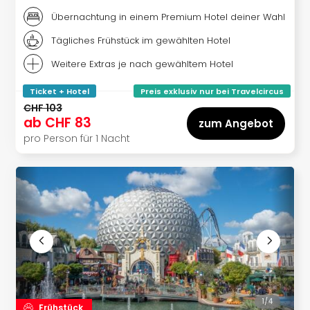
Kroa
alle
Übernachtung in einem Premium Hotel deiner Wahl
Ang
Tägliches Frühstück im gewählten Hotel
Städ
Nac
Weitere Extras je nach gewähltem Hotel
Dest
Eur
Ticket + Hotel
Preis exklusiv nur bei Travelcircus
Lon
CHF 103
ab
CHF 83
Paris
zum Angebot
Brüs
pro Person für 1 Nacht
Prag
Bud
Wie
Liss
alle
Ang
Deu
Köln
Ham
Berli
1/
4
Leip
Frühstück