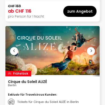
Expr
Guts
CHF 169
ab
CHF 116
Moul
zum Angebot
Rou
pro Person für 1 Nacht
Guts
alle
Ang
1/
4
Frühstück
Cirque du Soleil ALIZÉ
Berlin
Exklusiv für Travelcircus Kunden
:
Tickets für Cirque du Soleil ALIZÉ in Berlin