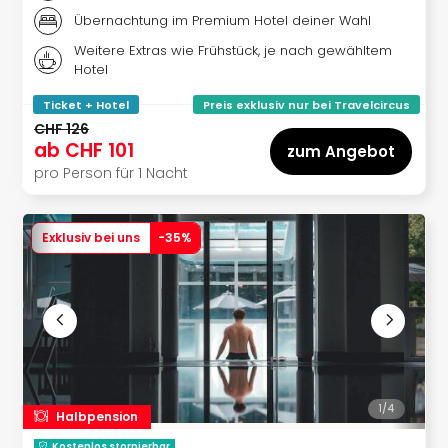
Übernachtung im Premium Hotel deiner Wahl
Weitere Extras wie Frühstück, je nach gewähltem
Hotel
Ticket + Hotel
Preis exklusiv nur bei Travelcircus
CHF 126
ab
CHF 101
zum Angebot
pro Person für 1 Nacht
Exklusiv bei uns
-
35
%
1/
4
Halbpension
Kostenlos stornierbar