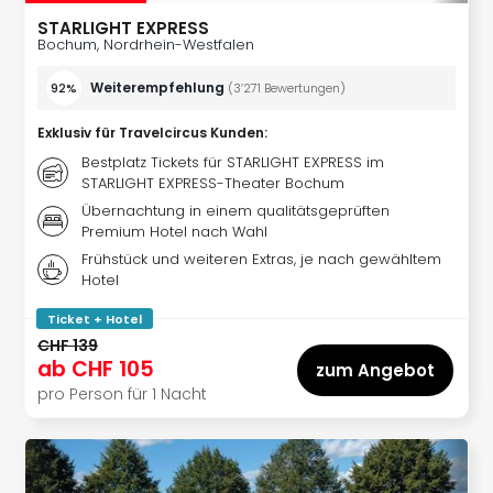
Fest
STARLIGHT EXPRESS
Bad
Bochum, Nordrhein-Westfalen
Bad
Veg
Weiterempfehlung
92%
(
3’271
Bewertungen
)
Rou
Qua
Exklusiv für Travelcircus Kunden
:
Com
Bestplatz Tickets für STARLIGHT EXPRESS im
Club
STARLIGHT EXPRESS-Theater Bochum
Pret
Übernachtung in einem qualitätsgeprüften
Wo
Premium Hotel nach Wahl
alle
Frühstück und weiteren Extras, je nach gewähltem
Ang
Hotel
Fest
Ticket + Hotel
Dom
CHF 139
Fest
ab
CHF 105
zum Angebot
Stör
pro Person für 1 Nacht
Fest
Mus
Fuld
Are