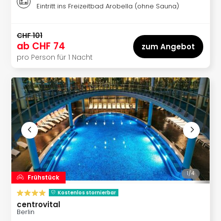
Itali
Eintritt ins Freizeitbad Arobella (ohne Sauna)
Urla
am
CHF 101
See
ab
CHF 74
zum Angebot
Urla
pro Person für 1 Nacht
am
Gar
Urla
am
Bod
Urla
in
den
Ber
Urla
am
1/
4
Frühstück
Mee
Urla
Kostenlos stornierbar
mit
centrovital
Hun
Berlin