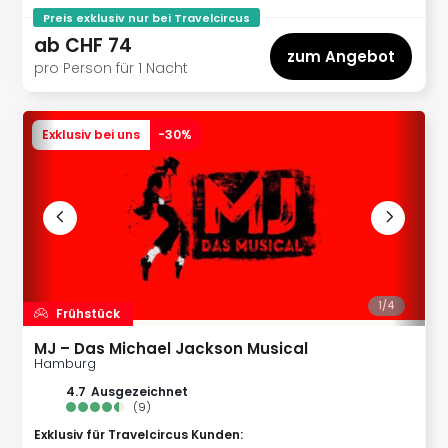
Tec
Preis exklusiv nur bei Travelcircus
Sins
ab
CHF 74
zum Angebot
Mer
pro Person für 1 Nacht
Ben
Mus
Stut
Exklusiv bei uns
-
30
%
Pors
Mus
Auto
Wolf
BM
Mus
in
Mün
1/
4
Frühstück
Barb
Mus
MJ – Das Michael Jackson Musical
Hamburg
alle
Ang
4.7
ausgezeichnet
(
9
)
Auss
Ga
Exklusiv für Travelcircus Kunden
: