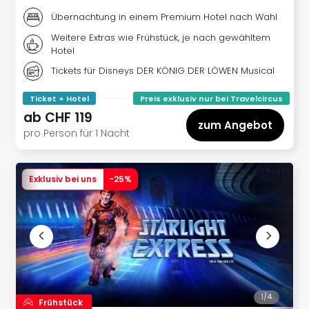
der
Übernachtung in einem Premium Hotel nach Wahl
Vam
Weitere Extras wie Frühstück, je nach gewähltem
alle
Hotel
Ang
Sho
Tickets für Disneys DER KÖNIG DER LÖWEN Musical
&
Ticket + Hotel
Preis exklusiv nur bei Travelcircus
Thea
ab
CHF 119
ABB
zum Angebot
Voy
pro Person für 1 Nacht
in
Lon
Harr
Exklusiv bei uns
-
25
%
Pott
Thea
Lon
Frie
Pala
Berli
Fest
Neu
1/
4
Frühstück