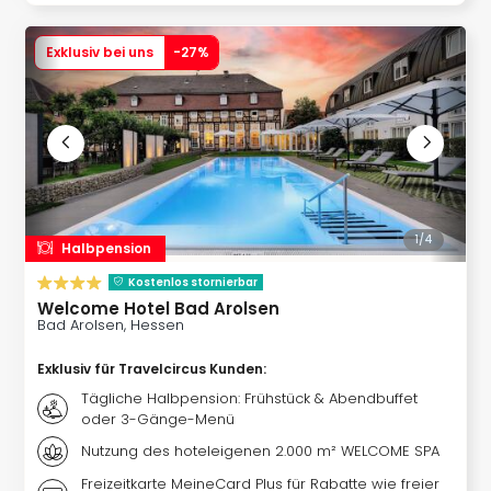
Baye
Wal
Exklusiv bei uns
-
27
%
Hote
Bod
Hote
Nor
Hote
Ost
Hote
Salz
1/
4
Halbpension
Hote
Kostenlos stornierbar
Sch
Welcome Hotel Bad Arolsen
alle
Bad Arolsen, Hessen
Ang
Urla
Exklusiv für Travelcircus Kunden
:
Nac
Tägliche Halbpension: Frühstück & Abendbuffet
Kate
oder 3-Gänge-Menü
Urla
Nutzung des hoteleigenen 2.000 m² WELCOME SPA
Urla
in
Freizeitkarte MeineCard Plus für Rabatte wie freier