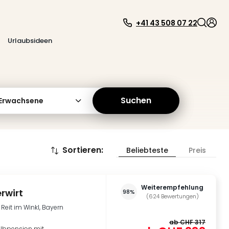
+41 43 508 07 22
Urlaubsideen
Suchen
 Erwachsene
Sortieren
:
Beliebteste
Preis
Weiterempfehlung
rwirt
98%
(
624
Bewertungen
)
Reit im Winkl, Bayern
ab
CHF 317
albpension mit