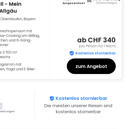
96%
ll - Mein
ausgezeichnet
(
832
Bewertungen
)
 Allgäu
Oberstaufen, Bayern
erwöhnpension mit
Live-Cooking am Mittag,
ab
CHF 340
uchen und 6-Gang-
inner
pro Person für 1 Nacht
s 3.700 m²
Kostenlos stornierbar
reichs
rogramm mit
zum Angebot
n, Yoga und E-Bike-
Kostenlos stornierbar
Die meisten unserer Reisen sind
kostenlos stornierbar
wertungen