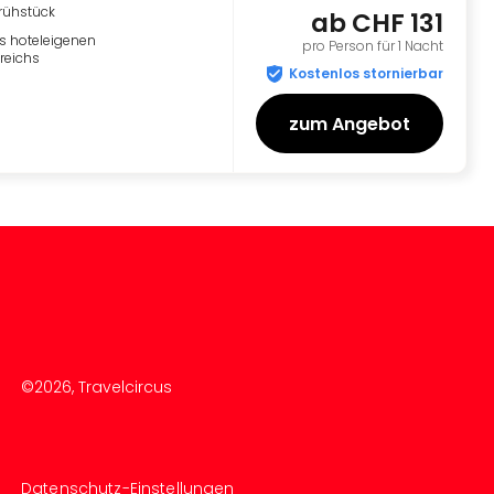
rühstück
ab
CHF 131
s hoteleigenen
pro Person für 1 Nacht
reichs
Kostenlos stornierbar
zum Angebot
©
2026
, Travelcircus
Datenschutz-Einstellungen