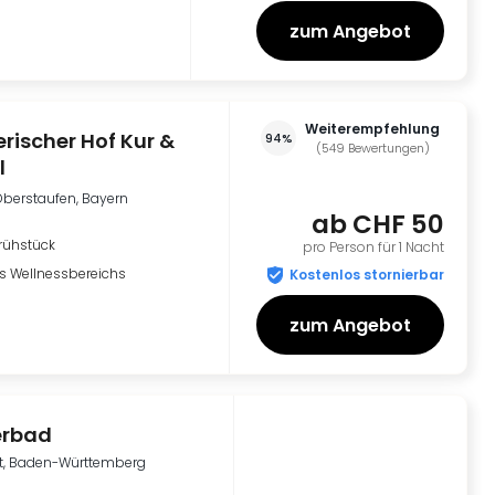
zum Angebot
Weiterempfehlung
rischer Hof Kur &
94%
(
549
Bewertungen
)
l
Oberstaufen, Bayern
ab
CHF 50
rühstück
pro Person für 1 Nacht
s Wellnessbereichs
Kostenlos stornierbar
zum Angebot
terbad
t, Baden-Württemberg