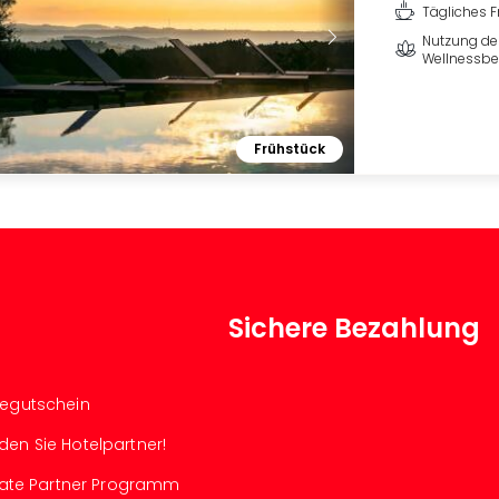
Tägliches F
Nutzung de
Wellnessbe
Frühstück
Sichere Bezahlung
segutschein
den Sie Hotelpartner!
iliate Partner Programm