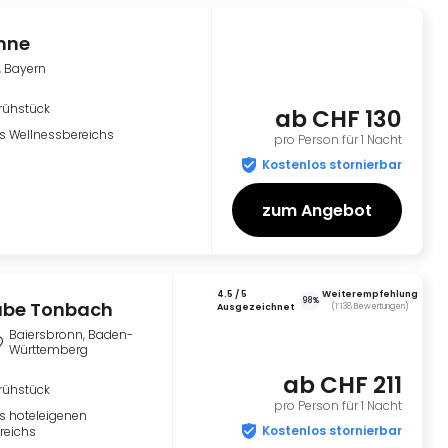
nne
, Bayern
rühstück
ab
CHF 130
s Wellnessbereichs
pro Person für 1 Nacht
Kostenlos stornierbar
zum Angebot
4.5
/ 5
Weiterempfehlung
98%
ube Tonbach
ausgezeichnet
(
1’138
Bewertungen
)
Baiersbronn, Baden-
Württemberg
ab
CHF 211
rühstück
pro Person für 1 Nacht
s hoteleigenen
Kostenlos stornierbar
reichs