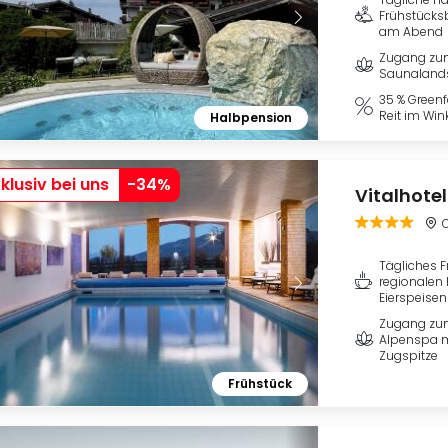
Frühstücks
am Abend
Zugang zu
Saunaland
35 % Green
Reit im Wink
Halbpension
klusiv bei uns
-
34
%
Vitalhotel
O
Tägliches F
regionalen 
Eierspeisen
Zugang zum
Alpenspa mi
Zugspitze
Frühstück