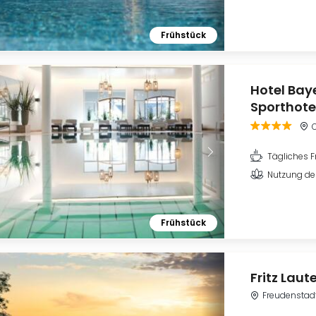
Frühstück
Hotel Baye
Sporthote
Tägliches F
Nutzung de
Frühstück
Fritz Lau
Freudenstad