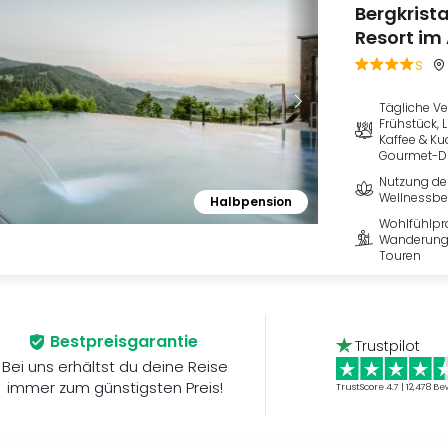
Bergkrista
Resort im
s
Tägliche V
Frühstück, 
Kaffee & K
Gourmet-D
Nutzung de
Wellnessbe
Halbpension
Wohlfühlp
Wanderunge
Touren
Bestpreisgarantie
Trustpilot
Bei uns erhältst du deine Reise
immer zum günstigsten Preis!
TrustScore 4.7 | 12,478
Be