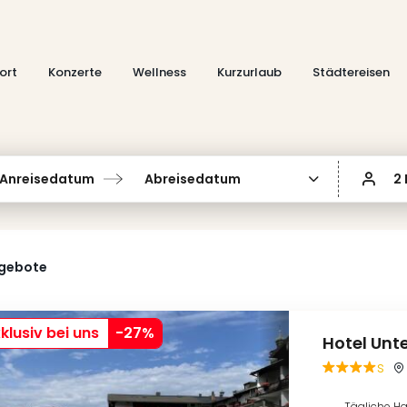
ort
Konzerte
Wellness
Kurzurlaub
Städtereisen
Anreisedatum
Abreisedatum
2
ngebote
klusiv bei uns
-
27
%
Hotel Unte
s
Tägliche H