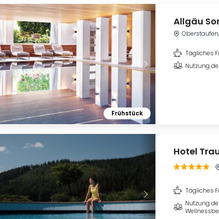
Allgäu So
Oberstaufen
Tägliches F
Nutzung de
Frühstück
Hotel Tra
Tägliches F
Nutzung de
Wellnessbe