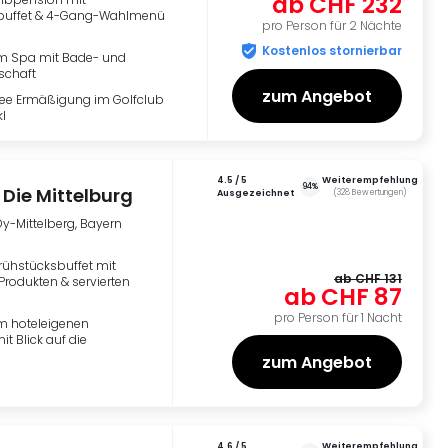
ab
CHF 232
buffet & 4-Gang-Wahlmenü
pro Person für 2 Nächte
Kostenlos stornierbar
m Spa mit Bade- und
schaft
zum Angebot
fee Ermäßigung im Golfclub
l
4.5
/ 5
Weiterempfehlung
94%
 Die Mittelburg
ausgezeichnet
(
328
Bewertungen
)
y-Mittelberg, Bayern
rühstücksbuffet mit
ab
CHF 131
Produkten & servierten
ab
CHF 87
pro Person für 1 Nacht
 hoteleigenen
t Blick auf die
zum Angebot
4.6
/ 5
Weiterempfehlung