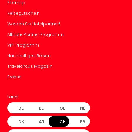
Sitemap
der
Vam
Reisegutschein
alle
Ang
Werden Sie Hotelpartner!
Sho
Affiliate Partner Programm
&
Thea
VIP-Programm
ABB
Nachhaltiges Reisen
Voy
in
Travelcircus Magazin
Lon
Harr
Presse
Pott
Thea
Lon
Land
Frie
Pala
DE
BE
GB
NL
Berli
Fest
DK
AT
CH
FR
Neu