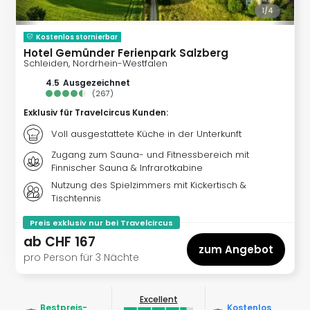
Öste
1/
4
Freiz
Kostenlos stornierbar
Fran
Hotel Gemünder Ferienpark Salzberg
alle
Schleiden, Nordrhein-Westfalen
Ang
4.5
ausgezeichnet
Frei
(
267
)
Deu
Exklusiv für Travelcircus Kunden
:
Freiz
Baye
Voll ausgestattete Küche in der Unterkunft
Freiz
Zugang zum Sauna- und Fitnessbereich mit
Hes
Finnischer Sauna & Infrarotkabine
Freiz
Nutzung des Spielzimmers mit Kickertisch &
Nied
Tischtennis
Freiz
Preis exklusiv nur bei Travelcircus
NRW
ab
CHF 167
alle
zum Angebot
Ang
pro Person für 3 Nächte
Musi
&
Excellent
Sho
Bestpreis­
Kostenlos