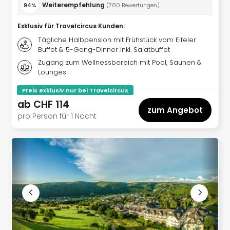
Aqu
Weiterempfehlung
94%
(
780
Bewertungen
)
Zool
Gar
Exklusiv für Travelcircus Kunden
:
Berli
Tägliche Halbpension mit Frühstück vom Eifeler
alle
Buffet & 5-Gang-Dinner inkl. Salatbuffet
Ang
Zugang zum Wellnessbereich mit Pool, Saunen &
noc
Lounges
meh
Preis exklusiv nur bei Travelcircus
Frei
ab
CHF 114
Hau
zum Angebot
Feri
pro Person für 1 Nacht
Feri
Nac
Dest
Frei
Eur
Frei
Deu
Freiz
Nied
Freiz