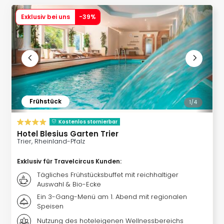
Futu
Exklusiv bei uns
-
39
%
Bela
alle
Ang
Wass
Trop
Isla
The
Erdi
Frühstück
1/
4
Rula
Bad
Kostenlos stornierbar
Sch
Hotel Blesius Garten Trier
aqu
Trier, Rheinland-Pfalz
The
Exklusiv für Travelcircus Kunden
:
&
Bad
Tägliches Frühstücksbuffet mit reichhaltiger
Auswahl & Bio-Ecke
Sins
alle
Ein 3-Gang-Menü am 1. Abend mit regionalen
Speisen
Ang
Zoo
Nutzung des hoteleigenen Wellnessbereichs