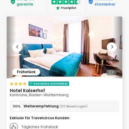
Nac
garantie
stornierbar
Trustpilot
Kate
Musi
Starl
Expr
Moul
Rou
Das
Musi
Köni
der
Löw
Frühstück
1/
4
Die
Kostenlos stornierbar
Eisk
Hotel Kaiserhof
Tarz
Karlsruhe, Baden-Württemberg
MJ
–
Weiterempfehlung
100%
(
83
Bewertungen
)
Das
Mich
Exklusiv für Travelcircus Kunden
:
Jac
Tägliches Frühstück