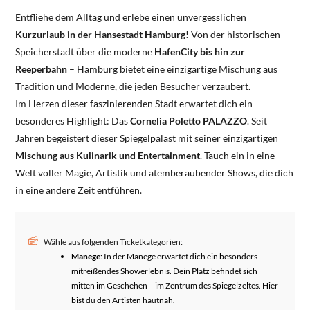
Entfliehe dem Alltag und erlebe einen unvergesslichen
Kurzurlaub in der Hansestadt Hamburg
! Von der historischen
Speicherstadt über die moderne
HafenCity bis hin zur
Reeperbahn
– Hamburg bietet eine einzigartige Mischung aus
Tradition und Moderne, die jeden Besucher verzaubert.
Im Herzen dieser faszinierenden Stadt erwartet dich ein
besonderes Highlight: Das
Cornelia Poletto PALAZZO
. Seit
Jahren begeistert dieser Spiegelpalast mit seiner einzigartigen
Mischung aus Kulinarik und Entertainment
. Tauch ein in eine
Welt voller Magie, Artistik und atemberaubender Shows, die dich
in eine andere Zeit entführen.
Wähle aus folgenden Ticketkategorien:
Manege
: In der Manege erwartet dich ein besonders
mitreißendes Showerlebnis. Dein Platz befindet sich
mitten im Geschehen – im Zentrum des Spiegelzeltes. Hier
bist du den Artisten hautnah.