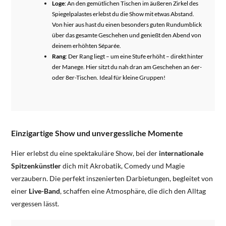
Loge
: An den gemütlichen Tischen im äußeren Zirkel des
Spiegelpalastes erlebst du die Show mit etwas Abstand.
Von hier aus hast du einen besonders guten Rundumblick
über das gesamte Geschehen und genießt den Abend von
deinem erhöhten Séparée.
Rang
: Der Rang liegt – um eine Stufe erhöht – direkt hinter
der Manege. Hier sitzt du nah dran am Geschehen an 6er-
oder 8er-Tischen. Ideal für kleine Gruppen!
Einzigartige Show und unvergessliche Momente
Hier erlebst du eine spektakuläre Show, bei der
internationale
Spitzenkünstler
dich mit Akrobatik, Comedy und Magie
verzaubern. Die perfekt inszenierten Darbietungen, begleitet von
einer
Live-Band
, schaffen eine Atmosphäre, die dich den Alltag
vergessen lässt.