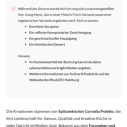
Während der Show erwartet dich ein exquisit zusammengestelltes
Vier-Gang Menü, das in einer Fleisch/ Fisch Variante sowie einer
vegetarischen Variante angeboten wird. Dich erwarten:
Eine feine Vorspeise
Ein raffiniert komponierter Zwischengang
Ein geschmackvoller Hauptgang
Ein himmlisches Dessert
Hinweis:
Im Kommentarfeld der Buchung kannst du deine
Lebensmittelunverträglichkeiten angeben.
Weitere Informationen zur Kulinarik findest du auf der
Webseite des PALAZZO Hamburg.
Die Kreationen stammen von
Spitzenköchin Cornelia Poletto
, die
ihre Leidenschaft für Genuss, Qualität und kreative Küche in
jedes Gericht einfließen lässt. Bekannt aus dem
Fernsehen und