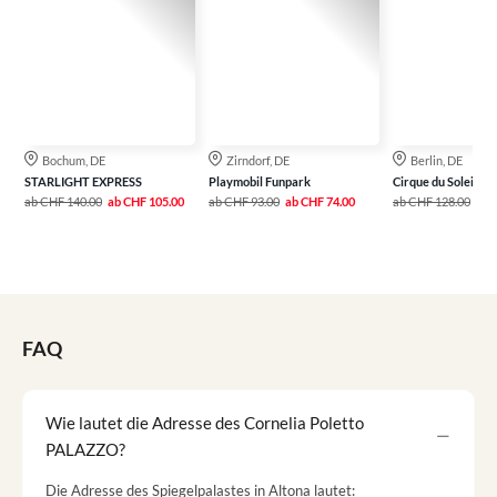
Bochum, DE
Zirndorf, DE
Berlin, DE
STARLIGHT EXPRESS
Playmobil Funpark
Cirque du Soleil AL
ab
CHF 140.00
ab
CHF 105.00
ab
CHF 93.00
ab
CHF 74.00
ab
CHF 128.00
ab
FAQ
Wie lautet die Adresse des Cornelia Poletto
PALAZZO?
Die Adresse des Spiegelpalastes in Altona lautet: