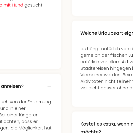
ub mit Hund
gesucht.
Welche Urlaubsart eign
as hängt natürlich von 
gerne an der frischen Lu
natürlich vor allem Akt
Städtereisen hingegen 
Vierbeiner werden. Beim
Aktivitäten nicht teiln
 anreisen?
vielleicht besser ohne d
auch von der Entfernung
und in einer
ei einer längeren
uf achten, dass er
Kostet es extra, wen
en, die Möglichkeit hat,
möchte?