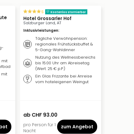
inkl. Frü
s
Kostenlos s
Kostenlos stornierbar
ute
Schlosshot
Hotel Grossarler Hof
Klink, DE
Salzburger Land, AT
Inklusivleis
Inklusivleistungen
:
Täglic
Tägliche Verwöhnpension:
vom re
regionales Frühstücksbuffet &
g-
5-Gang-Wahldinner
Nutzun
hotele
Nutzung des Wellnessbereichs
 mit
bis 15:00 Uhr am Abreisetag
Badema
pfbad
(Wert: 25 € p.P.)
die Da
 mit
Ein Glas Frizzante bei Anreise
vom hoteleigenen Weingut
CHF 133.00
ab
CHF 93.00
ab
CHF 9
pro Person für 1
pro Person 
bot
zum Angebot
Nacht
Nächte