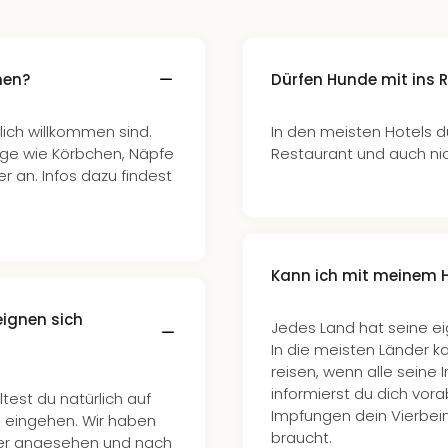
men?
Dürfen Hunde mit ins 
zlich willkommen sind.
In den meisten Hotels dü
nge wie Körbchen, Näpfe
Restaurant und auch nic
er an. Infos dazu findest
Kann ich mit meinem H
eignen sich
Jedes Land hat seine e
In die meisten Länder 
reisen, wenn alle seine
informierst du dich vo
test du natürlich auf
Impfungen dein Vierbei
e eingehen. Wir haben
braucht.
uer angesehen und nach