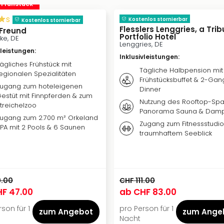
. Frühstück
s
Kostenlos stornierbar
Kostenlos stornierbar
Flesslers Lenggries, a Trib
 Freund
Portfolio Hotel
ke, DE
Lenggries, DE
vleistungen
:
Inklusivleistungen
:
ägliches Frühstück mit
Tägliche Halbpension mit
egionalen Spezialitäten
Frühstücksbuffet & 2-Gan
ugang zum hoteleigenen
Dinner
estüt mit Finnpferden & zum
Nutzung des Rooftop-Spa
treichelzoo
Panorama Sauna & Dam
ugang zum 2.700 m² Orkeland
Zugang zum Fitnessstudio
PA mit 2 Pools & 6 Saunen
traumhaftem Seeblick
9.00
CHF 111.00
F 47.00
ab
CHF 83.00
son für 1
pro Person für 1
zum Angebot
zum Ange
Nacht