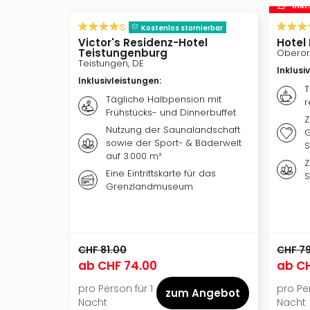
inkl
s
Kostenlos stornierbar
Victor's Residenz-Hotel
Hotel
Teistungenburg
Oberor
Teistungen, DE
Inklusi
Inklusivleistungen
:
T
Tägliche Halbpension mit
r
Frühstücks- und Dinnerbuffet
Z
Nutzung der Saunalandschaft
G
sowie der Sport- & Bäderwelt
S
auf 3.000 m²
Z
Eine Eintrittskarte für das
S
Grenzlandmuseum
CHF 81.00
CHF 7
ab
CHF 74.00
ab
CH
pro Person für 1
pro Per
zum Angebot
Nacht
Nacht