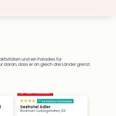
ktivitäten und ein Paradies für
r daran, dass er an gleich drei Länder grenzt.
inkl. Frühstück
inkl. Frü
Kostenlos stornierbar
l
Seehotel Adler
Best West
n
Bodman-Ludwigshafen, DE
Singen (Hohe