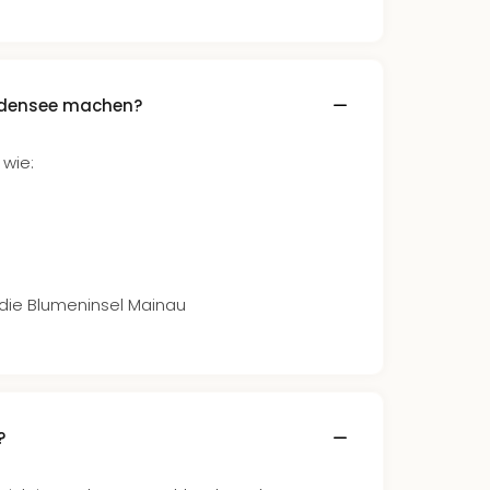
densee machen?
 wie:
die Blumeninsel Mainau
?