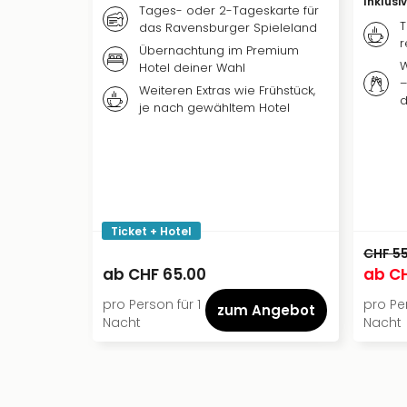
Inklusi
Tages- oder 2-Tageskarte für
T
das Ravensburger Spieleland
r
Übernachtung im Premium
W
Hotel deiner Wahl
–
Weiteren Extras wie Frühstück,
d
je nach gewähltem Hotel
Ticket + Hotel
CHF 5
ab
CHF 65.00
ab
CH
pro Person für 1
pro Per
zum Angebot
Nacht
Nacht