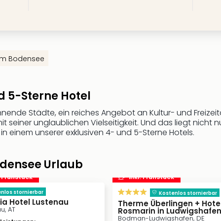
am Bodensee
 5-Sterne Hotel
ende Städte, ein reiches Angebot an Kultur- und Freizeita
seiner unglaublichen Vielseitigkeit. Und das liegt nicht nu
n einem unserer exklusiven 4- und 5-Sterne Hotels.
odensee Urlaub
. Frühstück
inkl. Frühstück
nlos stornierbar
Kostenlos stornierbar
a Hotel Lustenau
Therme Überlingen + Hote
u, AT
Rosmarin in Ludwigshafe
Bodman-Ludwigshafen, DE