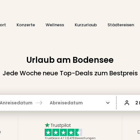
ort
Konzerte
Wellness
Kurzurlaub
Städtereisen
Urlaub am Bodensee
Jede Woche neue Top-Deals zum Bestpreis
Anreisedatum
Abreisedatum
2
Trustpilot
e
D
TrustScore 4.7 | 12,478
Bewertungen