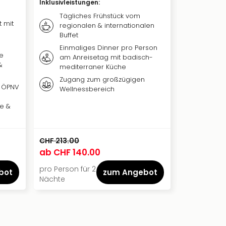
Inklusivleistungen
:
Inklusivleis
Tägliches Frühstück vom
Täglic
t mit
regionalen & internationalen
reichh
Buffet
**Bis 3
Einmaliges Dinner pro Person
Täglich
me
am Anreisetag mit badisch-
Saunab
&
mediterraner Küche
**01.01
Zugang zum großzügigen
Gänge
. ÖPNV
Wellnessbereich
Anrei
Saunab
le &
Wein
CHF 213.00
CHF 154.00
ab
CHF 140.00
ab
CHF 11
pro Person für 2
pro Person 
bot
zum Angebot
Nächte
Nächte