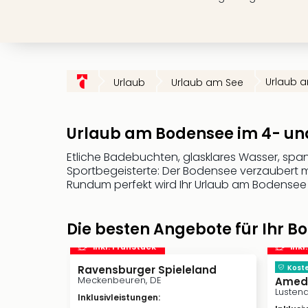
Urlaub 
Urlaub
Urlaub am See
Urlaub am Bodensee im 4- und
Etliche Badebuchten, glasklares Wasser, spann
Sportbegeisterte: Der Bodensee verzaubert mit 
Rundum perfekt wird Ihr Urlaub am Bodensee i
Die besten Angebote für Ihr B
inkl. Frühstück
inkl
Ravensburger Spieleland
Koste
Meckenbeuren, DE
Amedi
Lustena
Inklusivleistungen
: