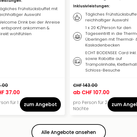
vleistungen
:
Inklusivleistungen
:
ägliches Frühstücksbuffet mit
Tägliches Frühstücksbuffe
eichhaltiger Auswahl
reichhaltiger Auswahl
elcome Drink bei der Anreise
1 x 20 €/Person für den
 entspannt ankommen &
Tageseintritt in die Ther
irekt wohlfühlen
Überlingen mit Thermal- 
Kaskadenbecken
ECHT BODENSEE Card Inkl
sowie Rabatte auf
Trampolinhalle, Kletterhal
Schloss-Besuche
5.00
CHF 143.00
F 37.00
ab
CHF 107.00
son für 1
pro Person für 2
zum Angebot
zum Ange
Nächte
Alle Angebote ansehen