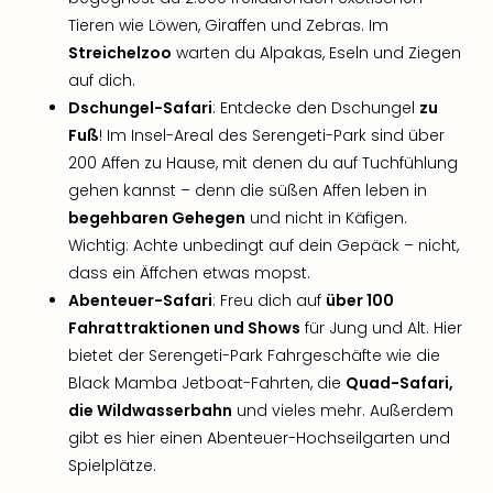
Öste
Tieren wie Löwen, Giraffen und Zebras. Im
Freiz
Streichelzoo
warten du Alpakas, Eseln und Ziegen
Fran
auf dich.
alle
Dschungel-Safari
: Entdecke den Dschungel
zu
Ang
Fuß
! Im Insel-Areal des Serengeti-Park sind über
Frei
200 Affen zu Hause, mit denen du auf Tuchfühlung
Deu
Freiz
gehen kannst – denn die süßen Affen leben in
Baye
begehbaren Gehegen
und nicht in Käfigen.
Freiz
Wichtig: Achte unbedingt auf dein Gepäck – nicht,
Hes
dass ein Äffchen etwas mopst.
Freiz
Abenteuer-Safari
: Freu dich auf
über 100
Nied
Fahrattraktionen und Shows
für Jung und Alt. Hier
Freiz
bietet der Serengeti-Park Fahrgeschäfte wie die
NRW
alle
Black Mamba Jetboat-Fahrten, die
Quad-Safari,
Ang
die Wildwasserbahn
und vieles mehr. Außerdem
Musi
gibt es hier einen Abenteuer-Hochseilgarten und
&
Spielplätze.
Sho