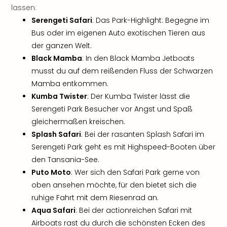
Musi
lassen:
Der
Serengeti Safari
: Das Park-Highlight: Begegne im
Teuf
Bus oder im eigenen Auto exotischen Tieren aus
träg
Pra
der ganzen Welt.
Die
Black Mamba
: In den Black Mamba Jetboats
Sch
musst du auf dem reißenden Fluss der Schwarzen
und
Mamba entkommen.
das
Kumba Twister
: Der Kumba Twister lässt die
Biest
Serengeti Park Besucher vor Angst und Spaß
Wie
gleichermaßen kreischen.
Mari
Splash Safari
: Bei der rasanten Splash Safari im
Ther
Sta
Serengeti Park geht es mit Highspeed-Booten über
Ente
den Tansania-See.
Das
Puto Moto
: Wer sich den Safari Park gerne von
Pha
oben ansehen möchte, für den bietet sich die
der
ruhige Fahrt mit dem Riesenrad an.
Ope
Aqua Safari
: Bei der actionreichen Safari mit
Köln
Airboats rast du durch die schönsten Ecken des
Tan