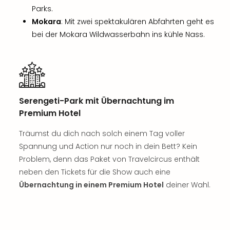
der
Parks.
Vam
Mokara
: Mit zwei spektakulären Abfahrten geht es
alle
bei der Mokara Wildwasserbahn ins kühle Nass.
Ang
Sho
&
Thea
ABB
Voy
Serengeti-Park mit Übernachtung im
in
Premium Hotel
Lon
Harr
Träumst du dich nach solch einem Tag voller
Pott
Spannung und Action nur noch in dein Bett? Kein
Thea
Problem, denn das Paket von Travelcircus enthält
Lon
neben den Tickets für die Show auch eine
Frie
Übernachtung in einem Premium Hotel
deiner Wahl.
Pala
Berli
Fest
Neu