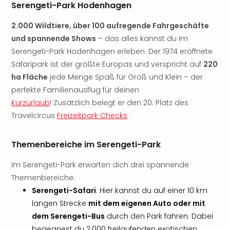
Aqu
Serengeti-Park Hodenhagen
Zool
Gar
2.000 Wildtiere, über 100 aufregende Fahrgeschäfte
Berli
und spannende Shows
– das alles kannst du im
alle
Serengeti-Park Hodenhagen erleben. Der 1974 eröffnete
Ang
Safaripark ist der größte Europas und verspricht auf
220
noc
ha Fläche
jede Menge Spaß für Groß und Klein – der
meh
perfekte Familienausflug für deinen
Frei
Kurzurlaub
! Zusätzlich belegt er den 20. Platz des
Hau
Feri
Travelcircus
Freizeitpark Checks
.
Feri
Nac
Themenbereiche im Serengeti-Park
Dest
Frei
Im Serengeti-Park erwarten dich drei spannende
Eur
Themenbereiche:
Frei
Serengeti-Safari
: Hier kannst du auf einer 10 km
Deu
langen Strecke
mit dem eigenen Auto oder mit
Freiz
dem Serengeti-Bus
durch den Park fahren. Dabei
Nied
Freiz
begegnest du 2.000 freilaufenden exotischen