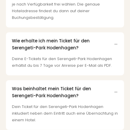
Tec
je nach Verfügbarkeit frei wählen. Die genaue
Sins
Hoteladresse findest du dann auf deiner
Mer
Buchungsbestätigung.
Ben
Mus
Stut
Wie erhalte ich mein Ticket für den
Pors
Serengeti-Park Hodenhagen?
Mus
Auto
Deine E-Tickets für den Serengeti-Park Hodenhagen
Wolf
erhältst du bis 7 Tage vor Anreise per E-Mail als PDF.
BM
Mus
in
Mün
Was beinhaltet mein Ticket für den
Barb
Serengeti-Park Hodenhagen?
Mus
alle
Dein Ticket für den Serengeti-Park Hodenhagen
Ang
inkludiert neben dem Eintritt auch eine Übernachtung in
Auss
einem Hotel.
Ga