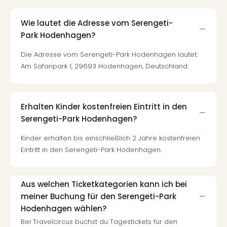
Of
Thro
Wie lautet die Adresse vom Serengeti-
Stud
Park Hodenhagen?
Tour
Swar
Die Adresse vom Serengeti-Park Hodenhagen lautet:
Krist
Am Safaripark 1, 29693 Hodenhagen, Deutschland.
Mini
Wun
Ham
War
Erhalten Kinder kostenfreien Eintritt in den
Bros.
Serengeti-Park Hodenhagen?
Stud
Tour
Kinder erhalten bis einschließlich 2 Jahre kostenfreien
Lon
Eintritt in den Serengeti-Park Hodenhagen.
–
The
Mak
Aus welchen Ticketkategorien kann ich bei
of
meiner Buchung für den Serengeti-Park
Harr
Hodenhagen wählen?
Pott
Bei Travelcircus buchst du Tagestickets für den
Tita