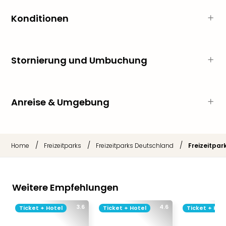
Fest
Bad
Konditionen
Bad
Veg
Rou
Stornierung und Umbuchung
Qua
Com
Club
Pret
Anreise & Umgebung
Wo
alle
Ang
Fest
/
/
/
Home
Freizeitparks
Freizeitparks Deutschland
Freizeitpar
Dom
Fest
Stör
Fest
Weitere Empfehlungen
Mus
Fuld
3.6
4.6
Ticket + Hotel
Ticket + Hotel
Ticket + Hot
Are