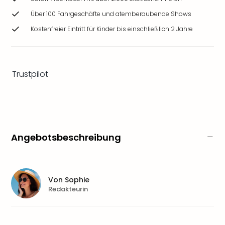
&
Über 100 Fahrgeschäfte und atemberaubende Shows
Safa
Erle
Kostenfreier Eintritt für Kinder bis einschließlich 2 Jahre
Zoo
Han
Sere
Park
Trustpilot
Allw
Müns
Zoo
Leip
Safa
Angebotsbeschreibung
Beek
Ber
ZOO
Erle
Von
Sophie
Gels
Redakteurin
Welt
Wal
Nau