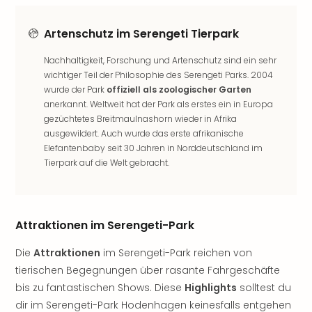
Nac
Kate
Artenschutz im Serengeti Tierpark
Musi
Starl
Nachhaltigkeit, Forschung und Artenschutz sind ein sehr
Expr
wichtiger Teil der Philosophie des Serengeti Parks. 2004
Moul
wurde der Park
offiziell als zoologischer Garten
Rou
anerkannt. Weltweit hat der Park als erstes ein in Europa
Das
gezüchtetes Breitmaulnashorn wieder in Afrika
Musi
ausgewildert. Auch wurde das erste afrikanische
Köni
Elefantenbaby seit 30 Jahren in Norddeutschland im
der
Tierpark auf die Welt gebracht.
Löw
Die
Eisk
Tarz
Attraktionen im Serengeti-Park
MJ
–
Die
Attraktionen
im Serengeti-Park reichen von
Das
tierischen Begegnungen über rasante Fahrgeschäfte
Mich
bis zu fantastischen Shows. Diese
Highlights
solltest du
Jac
dir im Serengeti-Park Hodenhagen keinesfalls entgehen