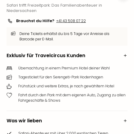
Safari trifft Freizeitpark: Das Familienabenteuer in
Futu
Niedersachsen
Bela
alle
Brauchst du Hilfe?
+41 43 508 07 22
Ang
Wass
Deine Tickets erhältst du bis 5 Tage vor Anreise als
Trop
Barcode per E-Mail.
Isla
The
Exklusiv für Travelcircus Kunden
Erdi
Rula
Übernachtung in einem Premium Hotel deiner Wahl
Bad
Tagesticket für den Serengeti-Park Hodenhagen
Sch
aqu
Frühstück und weitere Extras, je nach gewähltem Hotel
The
Fahrt durch den Park mit dem eigenen Auto, Zugang zu allen
&
Fahrgeschäfte & Shows
Bad
Sins
alle
Was wir lieben
Ang
Zoo
Safari-Abenteuer mit über 2.000 exotischen Tieren