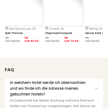
di
Ver
alle
Ang
Nac
Dest
Bad Oeynhausen, DE
Zirndorf, DE
Bottrop, DE
Musi
Bali Therme
Playmobil Funpark
Movie Park Ge
Berli
ab
ab
ab
ab
ab
a
CHF 104.00
CHF 83.00
CHF 93.00
CHF 74.00
CHF 92.00
CH
Ham
NRW
Stut
Köln
Wie
alle
FAQ
Ang
Kultu
In welchem Hotel werde ich übernachten
&
und wo finde ich die Adresse meines
Spor
gebuchten Hotels?
Nac
Du bekommst bei deiner Buchung mehrere Premium
Kate
Mus
Hotels von Travelcircus vorgeschlagen. Hier kannst du