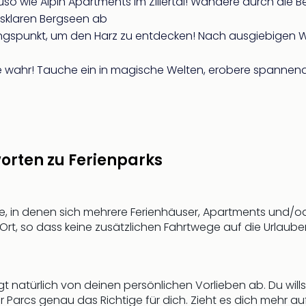
so wie Alpin Apartments im Zillertal! Wandere durch die B
asklaren Bergseen ab
gspunkt, um den Harz zu entdecken! Nach ausgiebigen 
e wahr! Tauche ein in magische Welten, erobere spanne
orten zu Ferienparks
le, in denen sich mehrere Ferienhäuser, Apartments und/od
r Ort, so dass keine zusätzlichen Fahrtwege auf die Urlau
ngt natürlich von deinen persönlichen Vorlieben ab. Du will
r Parcs genau das Richtige für dich. Zieht es dich mehr a