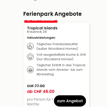
Ferienpark Angebote
inkl. Frühstück
Tropical Islands
Krausnick, DE
Inklusivleistungen
:
Tägliches Frühstücksbuffet
(außer Woodland Homes)
Voll ausgestattete Küche & Grill
(nur Woodland Homes)
Täglicher Eintritt in das Tropical
Islands vom Anreise- bis zum
Abreisetag
CHF 77.00
ab
CHF 46.00
pro Person für 1
zum Angebot
Nächte