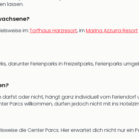
en lassen.
rwachsene?
pielsweise im
Torfhaus Harzresort
, im
Marina Azzurra Resort
ks, darunter Ferienparks in Freizeitparks, Ferienparks umge
en?
arfst oder nicht, hängt ganz individuell vom Feriendorf u
nter Parcs willkommen, dürfen jedoch nicht mit ins Hotelzi
elsweise die Center Parcs. Hier erwartet dich nicht nur ein