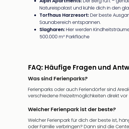
Alpin Apartments:
Der Berg ruft – genau
Natureispalast und kühle dich in den gl
Torfhaus Harzresort:
Der beste Ausgan
Saunabereich entspannen.
Slagharen:
Hier werden Kindheitsträum
500.000 m² Parkfläche
FAQ: Häufige Fragen und Antw
Was sind Ferienparks?
Ferienparks oder auch Feriendörfer sind Area
verschiedene Freizeitmöglichkeiten direkt vo
Welcher Ferienpark ist der beste?
Welcher Ferienpark für dich der beste ist, hä
oder Familie verbringen? Dann sind die Cente