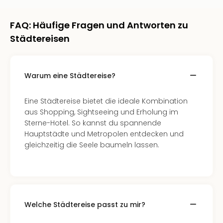
Of
Thro
FAQ: Häufige Fragen und Antworten zu
Stud
Tour
Städtereisen
Swar
Krist
Mini
Warum eine Städtereise?
Wun
Ham
War
Eine Städtereise bietet die ideale Kombination
Bros.
aus Shopping, Sightseeing und Erholung im
Stud
Sterne-Hotel. So kannst du spannende
Tour
Hauptstädte und Metropolen entdecken und
Lon
gleichzeitig die Seele baumeln lassen.
–
The
Mak
of
Harr
Welche Städtereise passt zu mir?
Pott
Tita