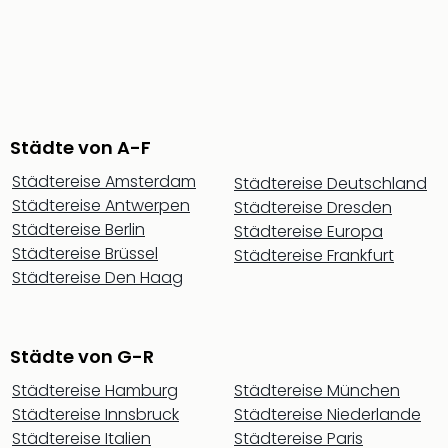
di
Ver
alle
Ang
Nac
Dest
Musi
Städte von A-F
Berli
Ham
Städtereise Amsterdam
Städtereise Deutschland
NRW
Städtereise Antwerpen
Städtereise Dresden
Stut
Städtereise Berlin
Städtereise Europa
Köln
Städtereise Brüssel
Städtereise Frankfurt
Wie
Städtereise Den Haag
alle
Ang
Kultu
&
Städte von G-R
Spor
Städtereise Hamburg
Städtereise München
Nac
Städtereise Innsbruck
Städtereise Niederlande
Kate
Städtereise Italien
Städtereise Paris
Mus