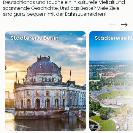
Musi
Deutschlands und tauche ein in kulturelle Vielfalt und
Der
spannende Geschichte. Und das Beste? Viele Ziele
Teuf
sind ganz bequem mit der Bahn zuerreichen!
träg
Pra
Die
Städtereise Berlin
Städtereise 
Sch
und
das
Biest
Wie
Mari
Ther
Sta
Ente
Das
Pha
der
Ope
Köln
Tan