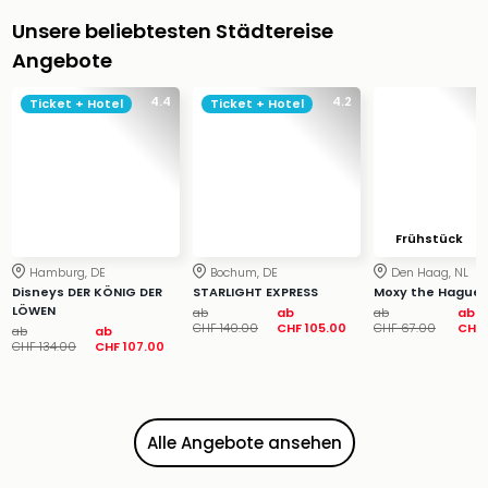
&
Unsere beliebtesten Städtereise
Safa
Angebote
Erle
Zoo
4.4
4.2
Ticket + Hotel
Ticket + Hotel
Han
Sere
Park
Allw
Müns
Zoo
Frühstück
Leip
Hamburg, DE
Bochum, DE
Den Haag, NL
Safa
Disneys DER KÖNIG DER
STARLIGHT EXPRESS
Moxy the Hague
Beek
LÖWEN
ab
ab
ab
ab
Ber
CHF 140.00
CHF 105.00
CHF 67.00
CHF 
ab
ab
ZOO
CHF 134.00
CHF 107.00
Erle
Gels
Welt
Alle Angebote ansehen
Wal
Nau