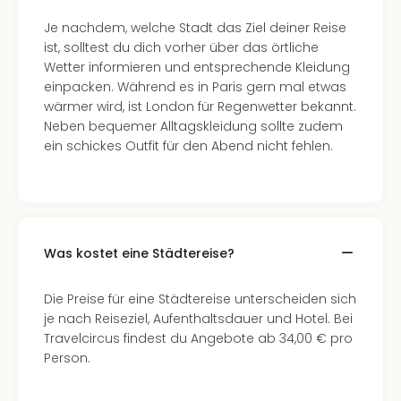
Insel
M’er
Je nachdem, welche Stadt das Ziel deiner Reise
Lun
ist, solltest du dich vorher über das örtliche
Black
Wetter informieren und entsprechende Kleidung
Festi
einpacken. Während es in Paris gern mal etwas
Nibiri
wärmer wird, ist London für Regenwetter bekannt.
Festi
Neben bequemer Alltagskleidung sollte zudem
alle
ein schickes Outfit für den Abend nicht fehlen.
Ang
Loca
Konz
in
Köln
Was kostet eine Städtereise?
Konz
in
Düss
Die Preise für eine Städtereise unterscheiden sich
Well
je nach Reiseziel, Aufenthaltsdauer und Hotel. Bei
Nac
Travelcircus findest du Angebote ab 34,00 € pro
Dest
Person.
Well
Deu