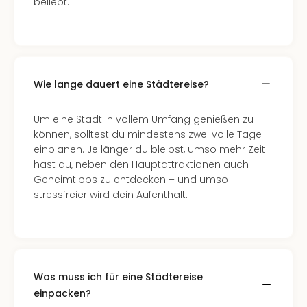
beliebt.
Nac
Kate
Konz
Karo
G
Pitbu
Wie lange dauert eine Städtereise?
Back
Boy
Um eine Stadt in vollem Umfang genießen zu
Disn
können, solltest du mindestens zwei volle Tage
in
einplanen. Je länger du bleibst, umso mehr Zeit
Con
hast du, neben den Hauptattraktionen auch
Schl
Geheimtipps zu entdecken – und umso
Sch
stressfreier wird dein Aufenthalt.
Konz
alle
Ang
Fest
Ikar
Was muss ich für eine Städtereise
Festi
einpacken?
Glüc