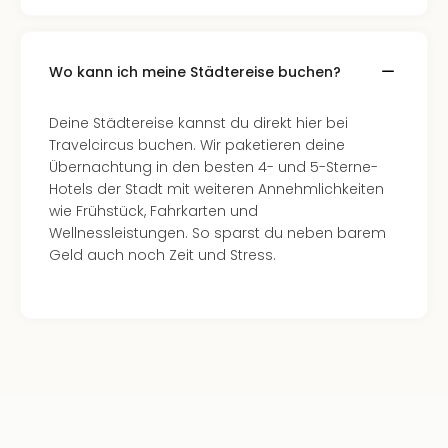
Allg
Baye
Wal
Wo kann ich meine Städtereise buchen?
Baye
Bod
Deine Städtereise kannst du direkt hier bei
Harz
Travelcircus buchen. Wir paketieren deine
Nor
Übernachtung in den besten 4- und 5-Sterne-
NRW
Hotels der Stadt mit weiteren Annehmlichkeiten
Ost
wie Frühstück, Fahrkarten und
Sch
Wellnessleistungen. So sparst du neben barem
alle
Geld auch noch Zeit und Stress.
Ang
Well
Eur
Deu
Itali
Nied
Öste
Pole
Schw