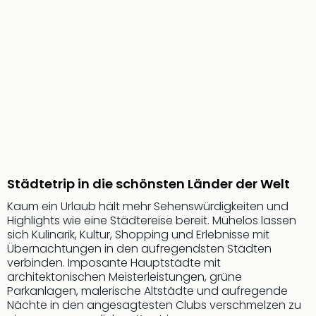
Aqu
Zool
Gar
Berli
alle
Ang
noc
meh
Frei
Hau
Feri
Feri
Städtetrip in die schönsten Länder der Welt
Nac
Dest
Kaum ein Urlaub hält mehr Sehenswürdigkeiten und
Frei
Highlights wie eine Städtereise bereit. Mühelos lassen
sich Kulinarik, Kultur, Shopping und Erlebnisse mit
Eur
Übernachtungen in den aufregendsten Städten
Frei
verbinden. Imposante Hauptstädte mit
Deu
architektonischen Meisterleistungen, grüne
Freiz
Parkanlagen, malerische Altstädte und aufregende
Nied
Nächte in den angesagtesten Clubs verschmelzen zu
Freiz