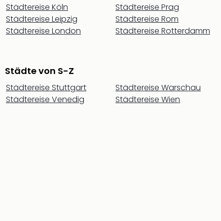
Tec
Städtereise Köln
Städtereise Prag
Sins
Städtereise Leipzig
Städtereise Rom
Mer
Städtereise London
Städtereise Rotterdamm
Ben
Mus
Stut
Städte von S-Z
Pors
Mus
Städtereise Stuttgart
Städtereise Warschau
Auto
Städtereise Venedig
Städtereise Wien
Wolf
BM
Mus
in
Mün
Barb
Mus
alle
Ang
Auss
Ga