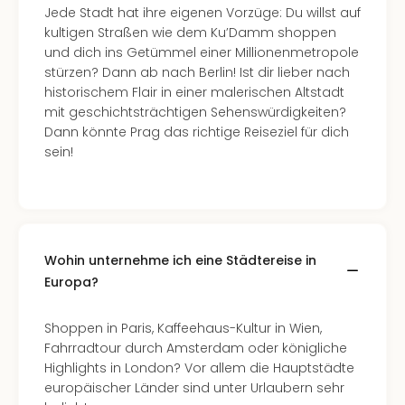
Jede Stadt hat ihre eigenen Vorzüge: Du willst auf
–
kultigen Straßen wie dem Ku’Damm shoppen
die
und dich ins Getümmel einer Millionenmetropole
Auss
stürzen? Dann ab nach Berlin! Ist dir lieber nach
Form
historischem Flair in einer malerischen Altstadt
1
mit geschichtsträchtigen Sehenswürdigkeiten?
Die
Dann könnte Prag das richtige Reiseziel für dich
Auss
sein!
alle
Ang
Spor
Skiu
in
Deu
Wohin unternehme ich eine Städtereise in
Skiu
Europa?
in
Öste
Shoppen in Paris, Kaffeehaus-Kultur in Wien,
Form
Fahrradtour durch Amsterdam oder königliche
1
Highlights in London? Vor allem die Hauptstädte
Reis
europäischer Länder sind unter Urlaubern sehr
Konz