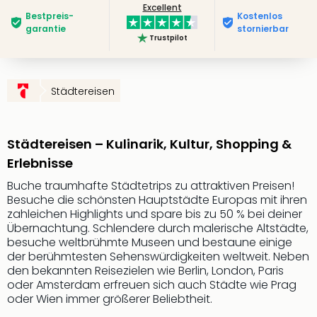
Excellent
Futu
Bestpreis­
Kostenlos
Bela
garantie
stornierbar
Trustpilot
alle
Ang
Wass
Trop
Städtereisen
Isla
The
Erdi
Städtereisen – Kulinarik, Kultur, Shopping &
Rula
Erlebnisse
Bad
Sch
Buche traumhafte Städtetrips zu attraktiven Preisen!
Besuche die schönsten Hauptstädte Europas mit ihren
aqu
zahleichen Highlights und spare bis zu 50 % bei deiner
The
Übernachtung. Schlendere durch malerische Altstädte,
&
besuche weltbrühmte Museen und bestaune einige
Bad
der berühmtesten Sehenswürdigkeiten weltweit. Neben
Sins
den bekannten Reisezielen wie Berlin, London, Paris
alle
oder Amsterdam erfreuen sich auch Städte wie Prag
Ang
oder Wien immer größerer Beliebtheit.
Zoo