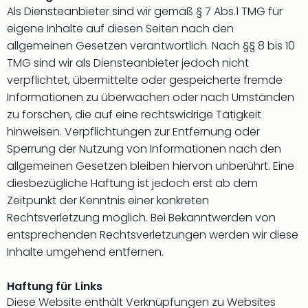
Als Diensteanbieter sind wir gemäß § 7 Abs.1 TMG für
Futu
eigene Inhalte auf diesen Seiten nach den
Bela
alle
allgemeinen Gesetzen verantwortlich. Nach §§ 8 bis 10
Ang
TMG sind wir als Diensteanbieter jedoch nicht
Wass
verpflichtet, übermittelte oder gespeicherte fremde
Trop
Informationen zu überwachen oder nach Umständen
Isla
zu forschen, die auf eine rechtswidrige Tätigkeit
The
hinweisen. Verpflichtungen zur Entfernung oder
Erdi
Sperrung der Nutzung von Informationen nach den
Rula
Bad
allgemeinen Gesetzen bleiben hiervon unberührt. Eine
Sch
diesbezügliche Haftung ist jedoch erst ab dem
aqu
Zeitpunkt der Kenntnis einer konkreten
The
Rechtsverletzung möglich. Bei Bekanntwerden von
&
entsprechenden Rechtsverletzungen werden wir diese
Bad
Inhalte umgehend entfernen.
Sins
alle
Ang
Haftung für Links
Zoo
Diese Website enthält Verknüpfungen zu Websites