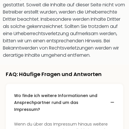
Aqu
gestattet. Soweit die Inhalte auf dieser Seite nicht vom
Zool
Betreiber erstellt wurden, werden die Urheberrechte
Gar
Dritter beachtet. Insbesondere werden Inhalte Dritter
Berli
als solche gekennzeichnet. Sollten Sie trotzdem auf
alle
Ang
eine Urheberrechtsverletzung aufmerksam werden,
noc
bitten wir um einen entsprechenden Hinweis. Bei
meh
Bekanntwerden von Rechtsverletzungen werden wir
Frei
derartige Inhalte umgehend entfernen.
Hau
Feri
Feri
FAQ: Häufige Fragen und Antworten
Nac
Dest
Frei
Wo finde ich weitere Informationen und
Eur
Frei
Ansprechpartner rund um das
Deu
Impressum?
Freiz
Nied
Wenn du über das Impressum hinaus weitere
Freiz