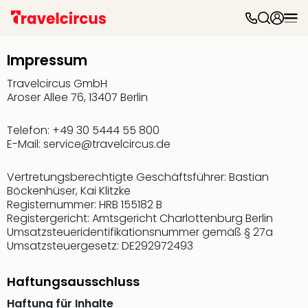
Freiz
&
Impressum
Feri
Nac
Travelcircus GmbH
Kate
Aroser Allee 76, 13407 Berlin
Frei
Disn
Telefon: +49 30 5444 55 800
Paris
E-Mail:
service@travelcircus.de
Phan
Heid
Vertretungsberechtigte Geschäftsführer: Bastian
Park
Böckenhüser, Kai Klitzke
Mov
Registernummer: HRB 155182 B
Park
Registergericht: Amtsgericht Charlottenburg Berlin
Play
Umsatzsteueridentifikationsnummer gemäß § 27a
Umsatzsteuergesetz: DE292972493
Funp
Trips
Eftel
Haftungsausschluss
LEG
Haftung für Inhalte
Deu