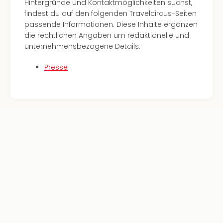
Hintergründe und Kontaktmöglichkeiten suchst,
Öste
findest du auf den folgenden Travelcircus-Seiten
Freiz
passende Informationen. Diese Inhalte ergänzen
Fran
die rechtlichen Angaben um redaktionelle und
alle
unternehmensbezogene Details:
Ang
Frei
Presse
Deu
Freiz
Baye
Freiz
Hes
Freiz
Nied
Freiz
NRW
alle
Ang
Musi
&
Sho