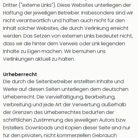
&
Dritter ("externe Links"). Diese Websites unterliegen der
Safa
Haftung der jeweiligen Betreiber. Insbesondere sind wir
Erle
nicht verantwortlich und haften auch nicht für den
Zoo
Inhalt solcher Websites, die durch Verlinkung erreicht
Han
werden. Das Setzen von externen Links bedeutet nicht,
Sere
dass wir die hinter dem Verweis oder Link liegenden
Park
Allw
Inhalte zu Eigen machen. Wir bemühen uns
Müns
Verlinkungen aktuell zu halten.
Zoo
Leip
Urheberrecht
Safa
Die durch die Seitenbetreiber erstellten Inhalte und
Beek
Werke auf diesen Seiten unterliegen dem deutschen
Ber
Urheberrecht. Die Vervielfältigung, Bearbeitung,
ZOO
Verbreitung und jede Art der Verwertung außerhalb
Erle
Gels
der Grenzen des Urheberrechtes bedürfen der
Welt
schriftlichen Zustimmung des jeweiligen Autors bzw.
Wal
Erstellers. Downloads und Kopien dieser Seite sind nur
Nau
für den privaten, nicht kommerziellen Gebrauch