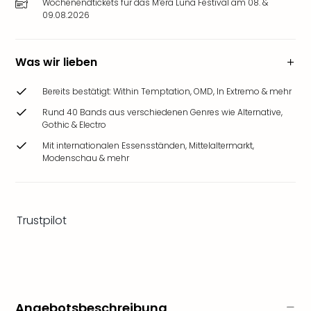
Wochenendtickets für das M’era Luna Festival am 08. &
&
09.08.2026
Safa
Erle
Zoo
Was wir lieben
Han
Sere
Bereits bestätigt: Within Temptation, OMD, In Extremo & mehr
Park
Rund 40 Bands aus verschiedenen Genres wie Alternative,
Allw
Gothic & Electro
Müns
Zoo
Mit internationalen Essensständen, Mittelaltermarkt,
Modenschau & mehr
Leip
Safa
Beek
Ber
Trustpilot
ZOO
Erle
Gels
Welt
Wal
Nau
Angebotsbeschreibung