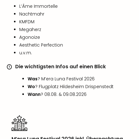
Nac
L’Âme Immortelle
Kate
Nachtmahr
Musi
KMFDM
Starl
Megaherz
Expr
Moul
Agonoize
Rou
Aesthetic Perfection
Das
u.v.m.
Musi
Köni
Die wichtigsten Infos auf einen Blick
der
Löw
Was
? M’era Luna Festival 2026
Die
Wo
? Flugplatz Hildesheim Drispenstedt
Eisk
Wann
? 08.08. & 09.08.2026
Tarz
MJ
–
Das
Mich
Jac
M’era Luna Festival 2026 inkl. Übernachtung