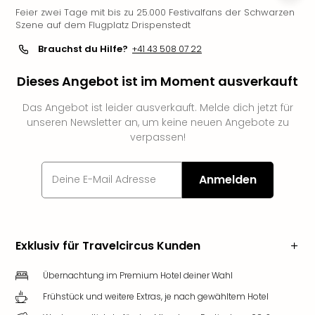
Feier zwei Tage mit bis zu 25.000 Festivalfans der Schwarzen
Futu
Szene auf dem Flugplatz Drispenstedt
Bela
alle
Brauchst du Hilfe?
+41 43 508 07 22
Ang
Wass
Dieses Angebot ist im Moment ausverkauft
Trop
Isla
Das Angebot ist leider ausverkauft. Melde dich jetzt für
The
unseren Newsletter an, um keine neuen Angebote zu
verpassen!
Erdi
Rula
Bad
Anmelden
Sch
aqu
The
&
Exklusiv für Travelcircus Kunden
Bad
Sins
Übernachtung im Premium Hotel deiner Wahl
alle
Ang
Frühstück und weitere Extras, je nach gewähltem Hotel
Zoo