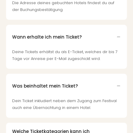
di
Die Adresse deines gebuchten Hotels findest du auf
Ver
der Buchungsbestätigung.
alle
Ang
Nac
Dest
Wann erhalte ich mein Ticket?
Musi
Berli
Deine Tickets erhältst du als E-Ticket, welches dir bis 7
Ham
NRW
Tage vor Anreise per E-Mail zugeschickt wird.
Stut
Köln
Wie
alle
Was beinhaltet mein Ticket?
Ang
Kultu
Dein Ticket inkludiert neben dem Zugang zum Festival
&
auch eine Übernachtung in einem Hotel.
Spor
Nac
Kate
Mus
Welche Ticketkategorien kann ich