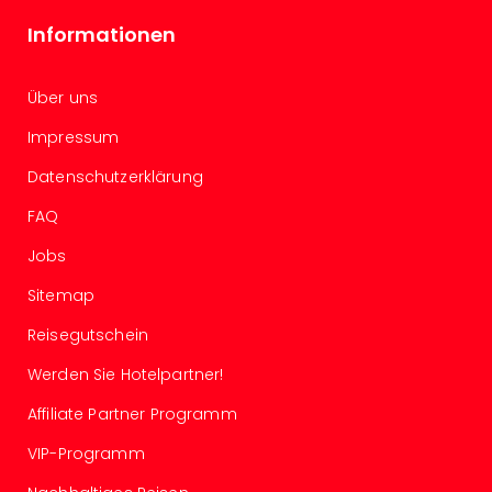
–
Informationen
die
Auss
Form
Über uns
1
Impressum
Die
Auss
Datenschutzerklärung
alle
Ang
FAQ
Spor
Jobs
Skiu
in
Sitemap
Deu
Reisegutschein
Skiu
in
Werden Sie Hotelpartner!
Öste
Form
Affiliate Partner Programm
1
VIP-Programm
Reis
Konz