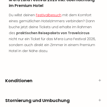
Musi
im Premium Hotel
Der
Teuf
Du willst deinen
Festivalbesuch
mit dem Komfort
träg
eines gemütlichen Hotelzimmers verbinden? Dann
Pra
Die
buche jetzt deine Tickets und erhalte im Rahmen
Sch
des
praktischen Reisepakets von Travelcircus
und
nicht nur ein Ticket für das M’era Luna Festival 2026,
das
sondern auch direkt ein Zimmer in einem Premium
Biest
Hotel in der Nähe dazu.
Wie
Mari
Ther
Sta
Ente
Das
Konditionen
Pha
der
Ope
Stornierung und Umbuchung
Köln
Tan