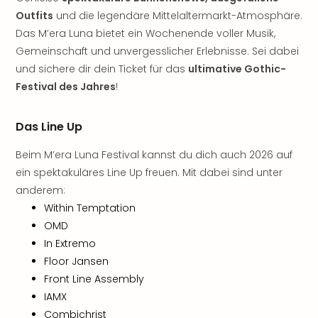
Öste
Outfits
und die legendäre Mittelaltermarkt-Atmosphäre.
Freiz
Das M’era Luna bietet ein Wochenende voller Musik,
Fran
Gemeinschaft und unvergesslicher Erlebnisse. Sei dabei
alle
und sichere dir dein Ticket für das
ultimative Gothic-
Ang
Festival des Jahres
!
Frei
Deu
Freiz
Das Line Up
Baye
Freiz
Beim M’era Luna Festival kannst du dich auch 2026 auf
Hes
ein spektakuläres Line Up freuen. Mit dabei sind unter
Freiz
anderem:
Nied
Within Temptation
Freiz
OMD
NRW
In Extremo
alle
Floor Jansen
Ang
Musi
Front Line Assembly
&
IAMX
Sho
Combichrist