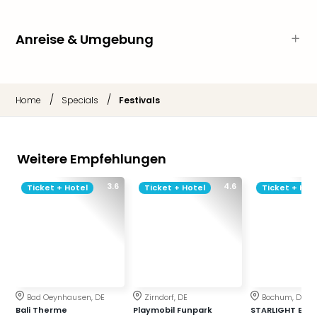
der
Vam
Anreise & Umgebung
alle
Ang
Sho
&
/
/
Home
Specials
Festivals
Thea
ABB
Voy
in
Weitere Empfehlungen
Lon
Harr
3.6
4.6
Ticket + Hotel
Ticket + Hotel
Ticket + Hot
Pott
Thea
Lon
Frie
Pala
Berli
Fest
Bad Oeynhausen, DE
Zirndorf, DE
Bochum, DE
Neu
Bali Therme
Playmobil Funpark
STARLIGHT EXP