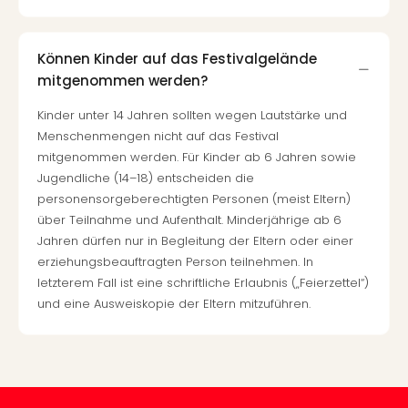
Of
Thro
Stud
Können Kinder auf das Festivalgelände
Tour
mitgenommen werden?
Swar
Krist
Kinder unter 14 Jahren sollten wegen Lautstärke und
Mini
Menschenmengen nicht auf das Festival
Wun
mitgenommen werden. Für Kinder ab 6 Jahren sowie
Ham
Jugendliche (14–18) entscheiden die
War
personensorgeberechtigten Personen (meist Eltern)
Bros.
über Teilnahme und Aufenthalt. Minderjährige ab 6
Stud
Jahren dürfen nur in Begleitung der Eltern oder einer
Tour
erziehungsbeauftragten Person teilnehmen. In
Lon
letzterem Fall ist eine schriftliche Erlaubnis („Feierzettel“)
–
und eine Ausweiskopie der Eltern mitzuführen.
The
Mak
of
Harr
Pott
Tita