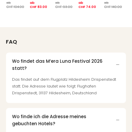
Fest
ab
ab
ab
ab
ab
ab
CHF 104.00
CHF 83.00
CHF 93.00
CHF 74.00
CHF 140.00
CH
Bad
Bad
Veg
Rou
Qua
FAQ
Com
Club
Pret
Wo
Wo findet das M’era Luna Festival 2026
alle
statt?
Ang
Das findet auf dem Flugplatz Hildesheim Drispenstedt
Fest
statt. Die Adresse lautet wie folgt: Flughafen
Dom
Fest
Drispenstedt, 31137 Hildesheim, Deutschland
Stör
Fest
Mus
Wo finde ich die Adresse meines
Fuld
gebuchten Hotels?
Are