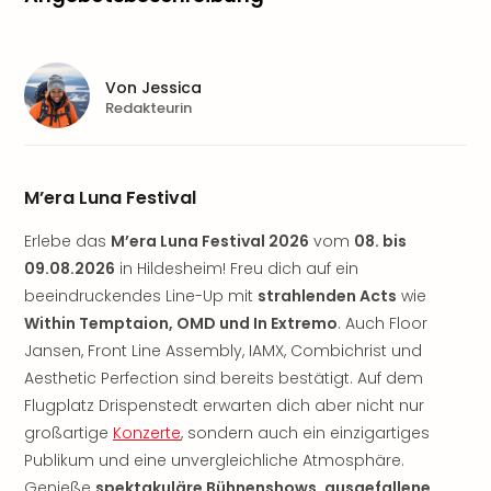
Aqu
Zool
Gar
Berli
Von
Jessica
alle
Redakteurin
Ang
noc
meh
M’era Luna Festival
Frei
Hau
Erlebe das
M’era Luna Festival 2026
vom
08. bis
Feri
09.08.2026
in Hildesheim! Freu dich auf ein
Feri
Nac
beeindruckendes Line-Up mit
strahlenden Acts
wie
Dest
Within Temptaion, OMD und In Extremo
. Auch Floor
Frei
Jansen, Front Line Assembly, IAMX, Combichrist und
Eur
Aesthetic Perfection sind bereits bestätigt. Auf dem
Frei
Flugplatz Drispenstedt erwarten dich aber nicht nur
Deu
großartige
Konzerte
, sondern auch ein einzigartiges
Freiz
Publikum und eine unvergleichliche Atmosphäre.
Nied
Freiz
Genieße
spektakuläre Bühnenshows, ausgefallene