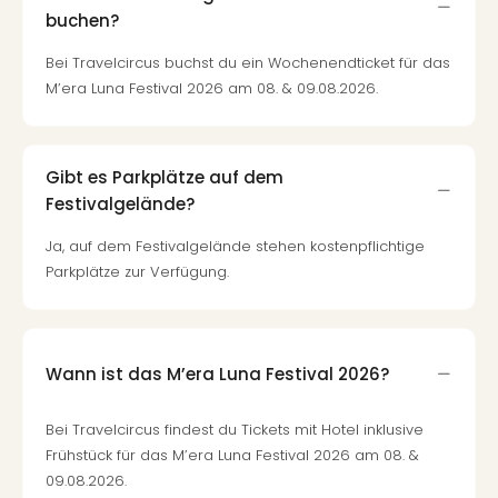
Tec
buchen?
Sins
Bei Travelcircus buchst du ein Wochenendticket für das
Mer
Ben
M’era Luna Festival 2026 am 08. & 09.08.2026.
Mus
Stut
Pors
Gibt es Parkplätze auf dem
Mus
Festivalgelände?
Auto
Wolf
Ja, auf dem Festivalgelände stehen kostenpflichtige
BM
Parkplätze zur Verfügung.
Mus
in
Mün
Barb
Wann ist das M’era Luna Festival 2026?
Mus
alle
Bei Travelcircus findest du Tickets mit Hotel inklusive
Ang
Auss
Frühstück für das M’era Luna Festival 2026 am 08. &
Ga
09.08.2026.