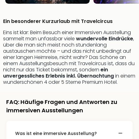
Musi
Der
Teuf
träg
Ein besonderer Kurzurlaub mit Travelcircus
Pra
Eins ist klar: Beim Besuch einer Immersiven Ausstellung
Die
sammelt man unfassbar viele
wundervolle Eindrücke
,
Sch
über die man sich meist noch stundenlang
und
austauschen möchte – und das nicht unbedingt auf
das
einer langen Heimreise, nicht wahr? Das Schöne an
Biest
einem Ausstellungsbesuch mit Travelcircus ist, dass du
Wie
nicht nur das Ticket bekommst, sondern
ein
Mari
unvergessliches Erlebnis inkl. Übernachtung
in einem
wunderschönen 4 oder 5 Sterne Premium Hotel.
Ther
Sta
Ente
FAQ: Häufige Fragen und Antworten zu
Das
Pha
immersiven Ausstellungen
der
Ope
Köln
Was ist eine immersive Ausstellung?
Tan