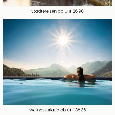
&
Safa
Städtereisen ab CHF 26.98
Erle
Zoo
Han
Sere
Park
Allw
Müns
Zoo
Leip
Safa
Beek
Ber
ZOO
Erle
Gels
Welt
Wal
Wellnessurlaub ab CHF 35.36
Nau