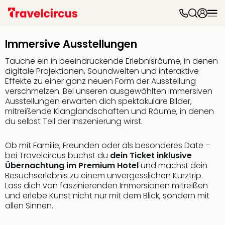
Freiz
&
Immersive Ausstellungen
Feri
Nac
Tauche ein in beeindruckende Erlebnisräume, in denen
Kate
digitale Projektionen, Soundwelten und interaktive
Frei
Effekte zu einer ganz neuen Form der Ausstellung
verschmelzen. Bei unseren ausgewählten immersiven
Disn
Ausstellungen erwarten dich spektakuläre Bilder,
Paris
mitreißende Klanglandschaften und Räume, in denen
Phan
du selbst Teil der Inszenierung wirst.
Heid
Park
Ob mit Familie, Freunden oder als besonderes Date –
Mov
bei Travelcircus buchst du
dein Ticket inklusive
Park
Übernachtung im Premium Hotel
und machst dein
Play
Besuchserlebnis zu einem unvergesslichen Kurztrip.
Funp
Lass dich von faszinierenden Immersionen mitreißen
Trips
und erlebe Kunst nicht nur mit dem Blick, sondern mit
Eftel
allen Sinnen.
LEG
Deu