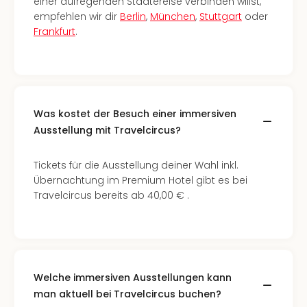
einer aufregenden Städtereise verbinden willst,
Fest
empfehlen wir dir
Berlin
,
München
,
Stuttgart
oder
Bad
Frankfurt
.
Bad
Veg
Rou
Qua
Com
Club
Was kostet der Besuch einer immersiven
Pret
Ausstellung mit Travelcircus?
Wo
alle
Tickets für die Ausstellung deiner Wahl inkl.
Ang
Übernachtung im Premium Hotel gibt es bei
Fest
Travelcircus bereits ab 40,00 € .
Dom
Fest
Stör
Fest
Mus
Fuld
Welche immersiven Ausstellungen kann
Are
man aktuell bei Travelcircus buchen?