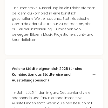
der
Eine immersive Ausstellung ist ein Erlebnisformat,
Vam
bei dem du komplett in eine künstlich
alle
geschaffene Welt eintauchst. Statt klassische
Ang
Gemälde oder Objekte nur zu betrachten, bist
Sho
du Teil der Inszenierung – umgeben von
&
bewegten Bildern, Musik, Projektionen, Licht- und
Thea
Soundeffekten.
ABB
Voy
in
Lon
Harr
Pott
Welche Städte eignen sich 2025 für eine
Thea
Kombination aus Städtereise und
Lon
Ausstellungsbesuch?
Frie
Pala
Im Jahr 2025 finden in ganz Deutschland viele
Berli
spannende und faszinierende immersive
Fest
Ausstellungen statt. Wenn du einen Besuch mit
Neu