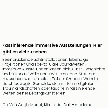
Öste
Freiz
Fran
alle
Ang
Frei
Deu
Freiz
Faszinierende immersive Ausstellungen: Hier
Baye
gibt es viel zu sehen
Freiz
Hes
Beeindruckende Lichtinstallationen, lebendige
Freiz
Projektionen und spektakuläre Soundwelten –
Nied
immersive Ausstellungen lassen dich Kunst, Geschichte
Freiz
und Kultur auf völlig neue Weise erleben. Statt nur
NRW
zuzusehen, wirst du selbst Teil der Szenerie: Wandle
durch bewegte Gemälde, steh mitten in digitalen
alle
Traumlandschaften oder tauche in faszinierende
Ang
Welten deiner Lieblingskünstler ein.
Musi
&
Ob Van Gogh, Monet, Klimt oder Dalí – moderne
Sho