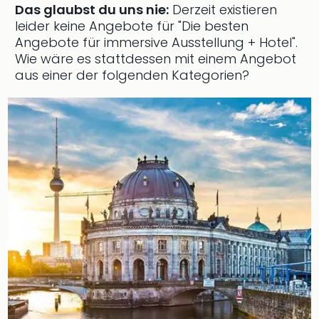
Das glaubst du uns nie:
Derzeit existieren
Futu
leider keine Angebote für "Die besten
Bela
Angebote für immersive Ausstellung + Hotel".
alle
Wie wäre es stattdessen mit einem Angebot
Ang
aus einer der folgenden Kategorien?
Wass
Trop
Isla
The
Erdi
Rula
Bad
Sch
aqu
The
&
Bad
Sins
alle
Ang
Zoo