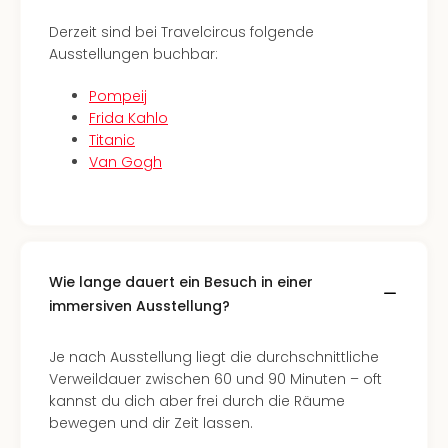
di
Ver
Derzeit sind bei Travelcircus folgende
alle
Ausstellungen buchbar:
Ang
Nac
Pompeij
Dest
Frida Kahlo
Musi
Titanic
Berli
Van Gogh
Ham
NRW
Stut
Köln
Wie
Wie lange dauert ein Besuch in einer
alle
immersiven Ausstellung?
Ang
Kultu
&
Je nach Ausstellung liegt die durchschnittliche
Spor
Verweildauer zwischen 60 und 90 Minuten – oft
Nac
kannst du dich aber frei durch die Räume
Kate
bewegen und dir Zeit lassen.
Mus