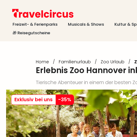
Freizeit- & Ferienparks
Musicals & Shows
Kultur & Sp
🎁 Reisegutscheine
Home
/
Familienurlaub
/
Zoo Urlaub
/
Z
Erlebnis Zoo Hannover i
Tierische Abenteuer in einem der besten 
Exklusiv bei uns
-
35
%