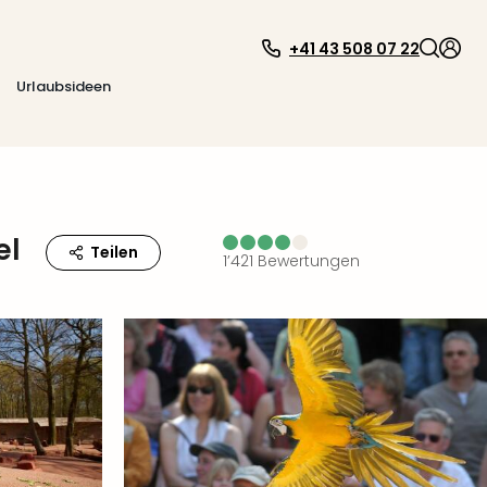
+41 43 508 07 22
Urlaubsideen
el
Teilen
1’421
Bewertungen