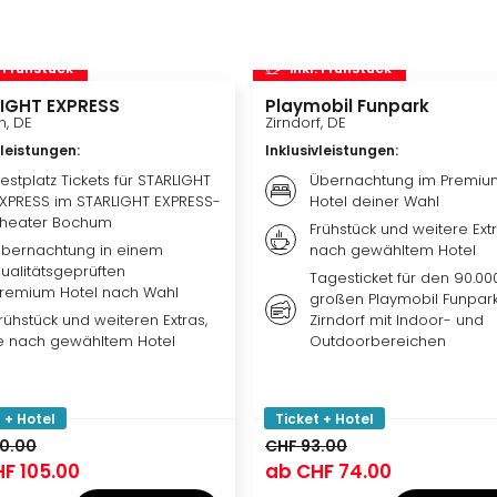
. Frühstück
inkl. Frühstück
IGHT EXPRESS
Playmobil Funpark
, DE
Zirndorf, DE
vleistungen
:
Inklusivleistungen
:
estplatz Tickets für STARLIGHT
Übernachtung im Premiu
XPRESS im STARLIGHT EXPRESS-
Hotel deiner Wahl
heater Bochum
Frühstück und weitere Extr
bernachtung in einem
nach gewähltem Hotel
ualitätsgeprüften
Tagesticket für den 90.00
remium Hotel nach Wahl
großen Playmobil Funpark
rühstück und weiteren Extras,
Zirndorf mit Indoor- und
e nach gewähltem Hotel
Outdoorbereichen
 + Hotel
Ticket + Hotel
40.00
CHF 93.00
F 105.00
ab
CHF 74.00