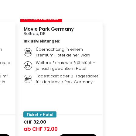
inkl. Frühstück
inkl. Frü
Movie Park Germany
Therme Er
Bottrop, DE
München, DE
Inklusivleistungen
:
Inklusivleis
m
Übernachtung in einem
Übern
Premium Hotel deiner Wahl
Premiu
as, je
Weitere Extras wie Frühstück –
Frühst
je nach gewähltem Hotel
nach 
0 m²
Tagesticket oder 2-Tagesticket
Tagest
 in
für den Movie Park Germany
Erding
Ticket + Hotel
Ticket + Ho
CHF 92.00
CHF 124.00
ab
CHF 72.00
ab
CHF 9