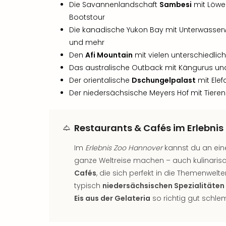
Die Savannenlandschaft
Sambesi
mit Löwen
Bootstour
Die kanadische Yukon Bay mit Unterwasserw
und mehr
Den
Afi Mountain
mit vielen unterschiedlic
Das australische Outback mit Kängurus un
Der orientalische
Dschungelpalast
mit Elef
Der niedersächsische Meyers Hof mit Tieren
Restaurants & Cafés im Erlebni
Im
Erlebnis Zoo Hannover
kannst du an ein
ganze Weltreise machen – auch kulinarisc
Cafés
, die sich perfekt in die Themenwelt
typisch
niedersächsischen Spezialitäten
Eis aus der Gelateria
so richtig gut schl