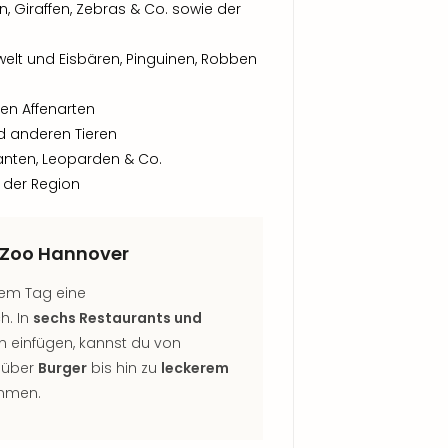
, Giraffen, Zebras & Co. sowie der
elt und Eisbären, Pinguinen, Robben
hen Affenarten
d anderen Tieren
anten, Leoparden & Co.
 der Region
s Zoo Hannover
em Tag eine
h. In
sechs Restaurants und
en einfügen, kannst du von
über
Burger
bis hin zu
leckerem
emmen.