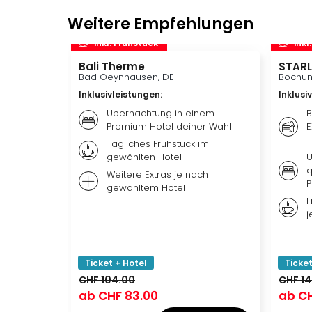
Weitere Empfehlungen
inkl. Frühstück
inkl
Bali Therme
STARL
Bad Oeynhausen, DE
Bochum
Inklusivleistungen
:
Inklusi
Übernachtung in einem
B
Premium Hotel deiner Wahl
E
T
Tägliches Frühstück im
gewählten Hotel
Ü
q
Weitere Extras je nach
P
gewähltem Hotel
F
j
Ticket + Hotel
Ticket
CHF 104.00
CHF 1
ab
CHF 83.00
ab
CH