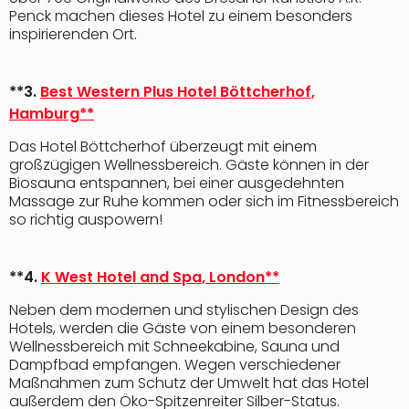
Aqu
Penck machen dieses Hotel zu einem besonders
Zool
inspirierenden Ort.
Gar
Berli
alle
**3.
Best Western Plus Hotel Böttcherhof,
Ang
Hamburg**
noc
meh
Das Hotel Böttcherhof überzeugt mit einem
Frei
großzügigen Wellnessbereich. Gäste können in der
Biosauna entspannen, bei einer ausgedehnten
Hau
Massage zur Ruhe kommen oder sich im Fitnessbereich
Feri
so richtig auspowern!
Feri
Nac
Dest
**4.
K West Hotel and Spa, London**
Frei
Eur
Neben dem modernen und stylischen Design des
Frei
Hotels, werden die Gäste von einem besonderen
Deu
Wellnessbereich mit Schneekabine, Sauna und
Dampfbad empfangen. Wegen verschiedener
Freiz
Maßnahmen zum Schutz der Umwelt hat das Hotel
Nied
außerdem den Öko-Spitzenreiter Silber-Status.
Freiz