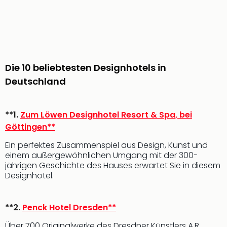
&
Safa
Erle
Zoo
Han
Sere
Die 10 beliebtesten Designhotels in
Park
Deutschland
Allw
Müns
Zoo
**1.
Zum Löwen Designhotel Resort & Spa, bei
Leip
Göttingen**
Safa
Beek
Ein perfektes Zusammenspiel aus Design, Kunst und
Ber
einem außergewöhnlichen Umgang mit der 300-
ZOO
jährigen Geschichte des Hauses erwartet Sie in diesem
Erle
Designhotel.
Gels
Welt
Wal
**2.
Penck Hotel Dresden**
Nau
Über 700 Originalwerke des Dresdner Künstlers A.R.