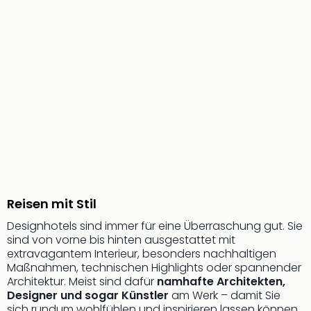
Musi
Der
Teuf
träg
Pra
Die
Sch
und
das
Biest
Wie
Mari
Ther
Sta
Reisen mit Stil
Ente
Designhotels sind immer für eine Überraschung gut. Sie
Das
sind von vorne bis hinten ausgestattet mit
Pha
extravagantem Interieur, besonders nachhaltigen
der
Maßnahmen, technischen Highlights oder spannender
Ope
Architektur. Meist sind dafür
namhafte Architekten,
Köln
Designer und sogar Künstler
am Werk – damit Sie
Tan
sich rundum wohlfühlen und inspirieren lassen können.