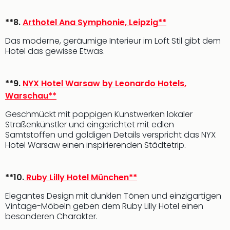
Nac
Kate
**8.
Arthotel Ana Symphonie, Leipzig**
Musi
Starl
Das moderne, geräumige Interieur im Loft Stil gibt dem
Expr
Hotel das gewisse Etwas.
Moul
Rou
**9.
NYX Hotel Warsaw by Leonardo Hotels,
Das
Musi
Warschau**
Köni
Geschmückt mit poppigen Kunstwerken lokaler
der
Straßenkünstler und eingerichtet mit edlen
Löw
Samtstoffen und goldigen Details verspricht das NYX
Die
Hotel Warsaw einen inspirierenden Städtetrip.
Eisk
Tarz
MJ
**10.
Ruby Lilly Hotel München**
–
Elegantes Design mit dunklen Tönen und einzigartigen
Das
Vintage-Möbeln geben dem Ruby Lilly Hotel einen
Mich
besonderen Charakter.
Jac