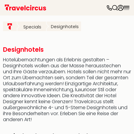
Freiz
&
Designhotels
Specials
Feri
Nac
Kate
Frei
Designhotels
Disn
Hotelübernachtungen als Erlebnis gestalten –
Paris
Designhotels wollen aus der Masse herausstechen
Phan
und ihre Gäste verzaubern. Hotels sollen nicht mehr nur
Heid
Ort zum Übernachten sein, sondern Teil der gesamten
Park
Urlaubserfahrung werden! Einzigartige Architektur,
Mov
spektakuläre Inneneinrichtung, luxuriöser Stil oder
Park
andere innovative Ideen. Die Kreativität der Hotel
Play
Designer kennt keine Grenzen! Travelcircus stellt
Funp
außergewöhnliche 4- und 5-Sterne Designhotels und
ihre Besonderheiten vor. Erleben Sie eine Reise der
Trips
anderen Art!
Eftel
LEG
Deu