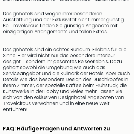
der
Vam
Designhotels sind wegen ihrer besonderen
alle
Ausstattung und der Exklusivität nicht immer günstig.
Ang
Bei Travelcircus finden Sie günstige Angebote mit
Sho
einzigartigen Arrangements und tollen Extras.
&
Thea
Designhotels sind ein echtes Rundum-Erlebnis für alle
ABB
Sinne. Hier wird nicht nur das besondere Interieur
Voy
designt – sondern Ihr gesamtes Reiseerlebnis. Dazu
in
gehört sowohl die Umgebung wie auch das
Lon
Serviceangebot und die Kulinarik der Hotels. Aber auch
Harr
Details wie das besondere Design des Duschkopfes in
Pott
Ihrem Zimmer, der spezielle Kaffee beim Frühstück, die
Thea
Kunstwerke in der Lobby und vieles mehr. Lassen Sie
Lon
sich von den exklusiven Designhotel Angeboten von
Travelcircus verwöhnen und in eine neue Welt
Frie
entführen!
Pala
Berli
Fest
FAQ: Häufige Fragen und Antworten zu
Neu