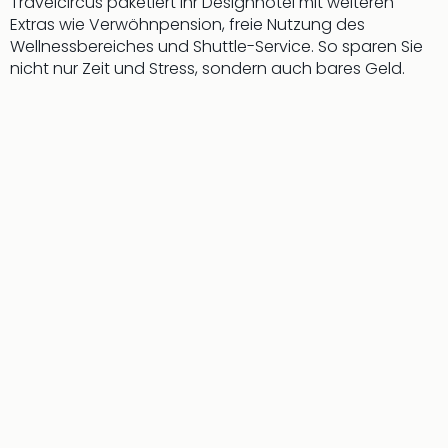
Travelcircus paketiert Ihr Designhotel mit weiteren
Tec
Extras wie Verwöhnpension, freie Nutzung des
Sins
Wellnessbereiches und Shuttle-Service. So sparen Sie
Mer
nicht nur Zeit und Stress, sondern auch bares Geld.
Ben
Mus
Stut
Pors
Mus
Auto
Wolf
BM
Mus
in
Mün
Barb
Mus
alle
Ang
Auss
Ga