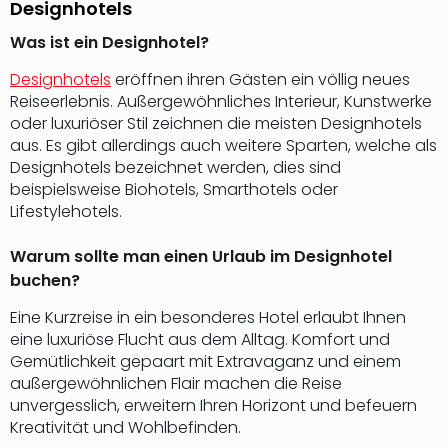
Designhotels
Fest
Bad
Was ist ein Designhotel?
Bad
Veg
Designhotels
eröffnen ihren Gästen ein völlig neues
Rou
Reiseerlebnis. Außergewöhnliches Interieur, Kunstwerke
Qua
oder luxuriöser Stil zeichnen die meisten Designhotels
Com
aus. Es gibt allerdings auch weitere Sparten, welche als
Club
Designhotels bezeichnet werden, dies sind
Pret
beispielsweise Biohotels, Smarthotels oder
Wo
Lifestylehotels.
alle
Ang
Warum sollte man einen Urlaub im Designhotel
Fest
buchen?
Dom
Fest
Eine Kurzreise in ein besonderes Hotel erlaubt Ihnen
Stör
eine luxuriöse Flucht aus dem Alltag. Komfort und
Fest
Gemütlichkeit gepaart mit Extravaganz und einem
Mus
außergewöhnlichen Flair machen die Reise
Fuld
unvergesslich, erweitern Ihren Horizont und befeuern
Are
Kreativität und Wohlbefinden.