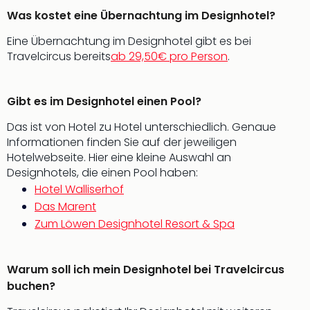
di
Ver
Was kostet eine Übernachtung im Designhotel?
alle
Eine Übernachtung im Designhotel gibt es bei
Ang
Travelcircus bereits
ab 29,50€ pro Person
.
Nac
Dest
Musi
Gibt es im Designhotel einen Pool?
Berli
Ham
Das ist von Hotel zu Hotel unterschiedlich. Genaue
NRW
Informationen finden Sie auf der jeweiligen
Stut
Hotelwebseite. Hier eine kleine Auswahl an
Köln
Designhotels, die einen Pool haben:
Wie
Hotel Walliserhof
alle
Das Marent
Ang
Zum Löwen Designhotel Resort & Spa
Kultu
&
Spor
Warum soll ich mein Designhotel bei Travelcircus
Nac
buchen?
Kate
Mus