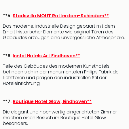
Öste
Freiz
**5.
Stadsvilla MOUT Rotterdam-Schiedam**
Fran
alle
Das moderne, industrielle Design gepaart mit dem
Ang
Erhalt historischer Elemente wie original Türen des
Frei
Gebäudes erzeugen eine unvergessliche Atmosphäre.
Deu
Freiz
**6.
Inntel Hotels Art Eindhoven**
Baye
Freiz
Teile des Gebäudes des modernen Kunsthotels
Hes
befinden sich in der monumentalen Philips Fabrik de
Freiz
Lichttoren und prägen den industriellen Stil der
Nied
Hoteleinrichtung.
Freiz
NRW
alle
**7.
Boutique Hotel Glow, Eindhoven**
Ang
Die elegant und hochwertig eingerichteten Zimmer
Musi
machen einen Besuch im Boutique Hotel Glow
&
besonders.
Sho