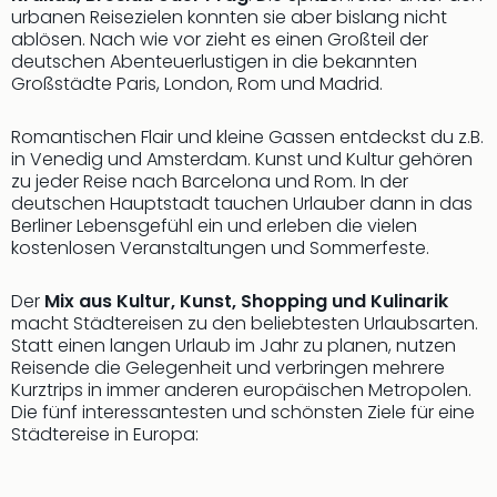
Nac
urbanen Reisezielen konnten sie aber bislang nicht
Kate
ablösen. Nach wie vor zieht es einen Großteil der
Musi
deutschen Abenteuerlustigen in die bekannten
Großstädte Paris, London, Rom und Madrid.
Starl
Expr
Moul
Romantischen Flair und kleine Gassen entdeckst du z.B.
Rou
in Venedig und Amsterdam. Kunst und Kultur gehören
zu jeder Reise nach Barcelona und Rom. In der
Das
deutschen Hauptstadt tauchen Urlauber dann in das
Musi
Berliner Lebensgefühl ein und erleben die vielen
Köni
kostenlosen Veranstaltungen und Sommerfeste.
der
Löw
Der
Mix aus Kultur, Kunst, Shopping und Kulinarik
Die
macht Städtereisen zu den beliebtesten Urlaubsarten.
Eisk
Statt einen langen Urlaub im Jahr zu planen, nutzen
Tarz
Reisende die Gelegenheit und verbringen mehrere
MJ
Kurztrips in immer anderen europäischen Metropolen.
–
Die fünf interessantesten und schönsten Ziele für eine
Das
Städtereise in Europa:
Mich
Jac