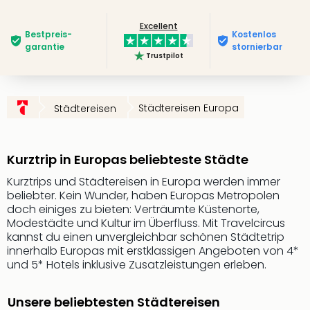
Futu
Excellent
Bela
Bestpreis­
Kostenlos
alle
garantie
stornierbar
Trustpilot
Ang
Wass
Trop
Isla
Städtereisen Europa
Städtereisen
The
Erdi
Rula
Kurztrip in Europas beliebteste Städte
Bad
Sch
Kurztrips und Städtereisen in Europa werden immer
beliebter. Kein Wunder, haben Europas Metropolen
aqu
doch einiges zu bieten: Verträumte Küstenorte,
The
Modestädte und Kultur im Überfluss. Mit Travelcircus
&
kannst du einen unvergleichbar schönen Städtetrip
Bad
innerhalb Europas mit erstklassigen Angeboten von 4*
Sins
und 5* Hotels inklusive Zusatzleistungen erleben.
alle
Ang
Unsere beliebtesten Städtereisen
Zoo