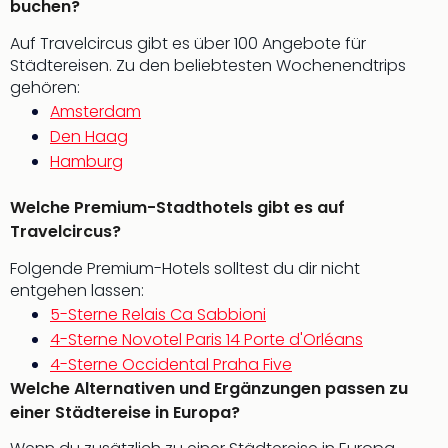
buchen?
Fest
Bad
Auf Travelcircus gibt es über 100 Angebote für
Bad
Städtereisen. Zu den beliebtesten Wochenendtrips
Veg
gehören:
Rou
Amsterdam
Qua
Den Haag
Com
Hamburg
Club
Pret
Wo
Welche Premium-Stadthotels gibt es auf
alle
Travelcircus?
Ang
Folgende Premium-Hotels solltest du dir nicht
Fest
entgehen lassen:
Dom
5-Sterne Relais Ca Sabbioni
Fest
Stör
4-Sterne Novotel Paris 14 Porte d'Orléans
Fest
4-Sterne Occidental Praha Five
Mus
Welche Alternativen und Ergänzungen passen zu
Fuld
einer Städtereise in Europa?
Are