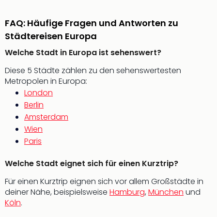
Musi
Der
Teuf
FAQ: Häufige Fragen und Antworten zu
träg
Städtereisen Europa
Pra
Welche Stadt in Europa ist sehenswert?
Die
Sch
Diese 5 Städte zählen zu den sehenswertesten
und
Metropolen in Europa:
das
London
Biest
Berlin
Wie
Amsterdam
Mari
Ther
Wien
Sta
Paris
Ente
Das
Welche Stadt eignet sich für einen Kurztrip?
Pha
Für einen Kurztrip eignen sich vor allem Großstädte in
der
deiner Nähe, beispielsweise
Hamburg
,
München
und
Ope
Köln
.
Köln
Tan