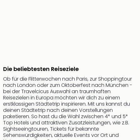
Aqu
Zool
Gar
Berli
alle
Ang
noc
meh
Frei
Hau
Die beliebtesten Reiseziele
Feri
Feri
Ob für die Flitterwochen nach Paris, zur Shoppingtour
Nac
nach London oder zum Oktoberfest nach München -
Dest
bei der Travelcicus Auswahl an traumhaften
Frei
Reisezielen in Europa möchten wir dich zu einem
erstklassigen Städtetrip inspirieren. Mit uns kannst du
Eur
deinen Städtetrip nach deinen Vorstellungen
Frei
paketieren. So hast du die Wahl zwischen 4* und 5*
Deu
Top Hotels und attraktiven Zusatzleistungen, wie z.B.
Freiz
Sightseeingtouren, Tickets für bekannte
Nied
Sehenswürdigkeiten, aktuelle Events vor Ort und
Freiz