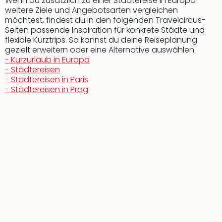
di
Wenn du zusätzlich zu einer Städtereise in Europa
weitere Ziele und Angebotsarten vergleichen
Ver
möchtest, findest du in den folgenden Travelcircus-
alle
Seiten passende Inspiration für konkrete Städte und
Ang
flexible Kurztrips. So kannst du deine Reiseplanung
Nac
gezielt erweitern oder eine Alternative auswählen:
Dest
- Kurzurlaub in Europa
Musi
- Städtereisen
Berli
- Städtereisen in Paris
Ham
- Städtereisen in Prag
NRW
Stut
Köln
Wie
alle
Ang
Kultu
&
Spor
Nac
Kate
Mus