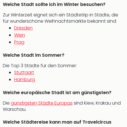
Welche Stadt sollte ich im Winter besuchen?
der
Vam
Zur Winterzeit eignet sich ein Städtetrip in Städte, die
alle
für wunderschöne Weihnachtsmärkte bekannt sind:
Ang
Dresden
Sho
Wien
&
Thea
Prag
ABB
Voy
Welche Stadt im Sommer?
in
Die Top 3 Städte für den Sommer:
Lon
Stuttgart
Harr
Pott
Hamburg
Thea
Lon
Welche europäische Stadt ist am günstigsten?
Frie
Die
günstigsten Städte Europas
sind Kiew, Krakau und
Pala
Warschau.
Berli
Fest
Welche Städtereise kann man auf Travelcircus
Neu