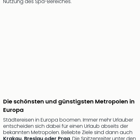
Nutzung des Spa-Bereiches.
Öste
Freiz
Fran
alle
Ang
Frei
Deu
Freiz
Baye
Freiz
Hes
Freiz
Nied
Freiz
Die schönsten und günstigsten Metropolen in
NRW
alle
Europa
Ang
Städtereisen in Europa boomen. Immer mehr Urlauber
Musi
entscheiden sich dabei für einen Urlaub abseits der
&
bekannten Metropolen. Beliebte Ziele sind dann auch
Sho
Krakau, Breslau oder Prag
. Die Spitzenreiter unter den