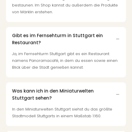
Nac
bestaunen. Im Shop kannst du außerdem die Produkte
Kate
von Märklin erstehen.
Konz
Karo
G
Gibt es im Fernsehturm in Stuttgart ein
Pitbu
Back
Restaurant?
Boy
Ja, im Fernsehturm Stuttgart gibt es ein Restaurant
Disn
namens Panoramacafé, in dem du essen sowie einen
in
Blick über die Stadt genießen kannst.
Con
Schl
Sch
Konz
Was kann ich in den Miniaturwelten
alle
Stuttgart sehen?
Ang
Fest
In den Miniaturwelten Stuttgart siehst du das größte
Ikar
Stadtmodell Stuttgarts in einem Maßstab 1:160.
Festi
Glüc