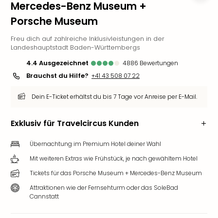
Mercedes-Benz Museum +
Futu
Porsche Museum
Bela
alle
Freu dich auf zahlreiche Inklusivleistungen in der
Ang
Landeshauptstadt Baden-Württembergs
Wass
Trop
4.4
ausgezeichnet
4886
Bewertungen
Isla
Brauchst du Hilfe?
+41 43 508 07 22
The
Erdi
Dein E-Ticket erhältst du bis 7 Tage vor Anreise per E-Mail.
Rula
Bad
Exklusiv für Travelcircus Kunden
Sch
aqu
Übernachtung im Premium Hotel deiner Wahl
The
Mit weiteren Extras wie Frühstück, je nach gewähltem Hotel
&
Bad
Tickets für das Porsche Museum + Mercedes-Benz Museum
Sins
Attraktionen wie der Fernsehturm oder das SoleBad
alle
Cannstatt
Ang
Zoo