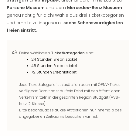
Öste
Porsche Museum
und dem
Mercedes-Benz Musuem
Freiz
genau richtig für dich! Wähle aus drei Ticketkategorien
Fran
und erhalte zu insgesamt
sechs Sehenswürdigkeiten
alle
freien Eintritt
.
Ang
Frei
Deu
Freiz
Deine wählbaren
Ticketkategorien
sind:
Baye
24 Stunden Erlebnisticket
Freiz
48 Stunden Erlebnisticket
Hes
72 Stunden Erlebnisticket
Freiz
Jede Ticketkategorie ist zusätzlich auch mit ÖPNV-Ticket
Nied
verfügbar: Damit hast du freie Fahrt mit den öffentlichen
Freiz
Verkehrsmitteln in der gesamten Region Stuttgart (VVS-
NRW
Netz, 2. Klasse).
alle
Bitte beachte, dass du die Attraktionen nur innerhalb des
Ang
angegebenen Zeitraums besuchen kannst.
Musi
&
Sho