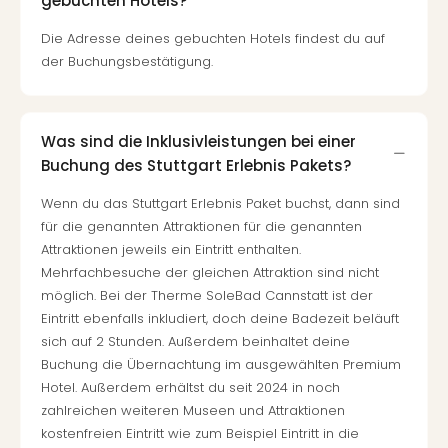
gebuchten Hotels?
Allg
Die Adresse deines gebuchten Hotels findest du auf
Baye
Wal
der Buchungsbestätigung.
Baye
Bod
Harz
Was sind die Inklusivleistungen bei einer
Nor
Buchung des Stuttgart Erlebnis Pakets?
NRW
Ost
Wenn du das Stuttgart Erlebnis Paket buchst, dann sind
Sch
für die genannten Attraktionen für die genannten
alle
Attraktionen jeweils ein Eintritt enthalten.
Ang
Mehrfachbesuche der gleichen Attraktion sind nicht
Well
möglich. Bei der Therme SoleBad Cannstatt ist der
Eur
Eintritt ebenfalls inkludiert, doch deine Badezeit beläuft
Deu
sich auf 2 Stunden. Außerdem beinhaltet deine
Itali
Buchung die Übernachtung im ausgewählten Premium
Nied
Hotel. Außerdem erhältst du seit 2024 in noch
Öste
zahlreichen weiteren Museen und Attraktionen
Pole
kostenfreien Eintritt wie zum Beispiel Eintritt in die
Schw