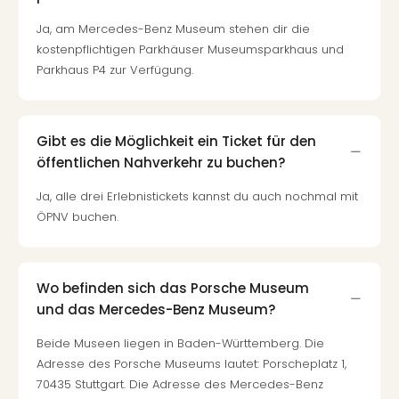
Hote
Bad
Ja, am Mercedes-Benz Museum stehen dir die
Arol
kostenpflichtigen Parkhäuser Museumsparkhaus und
Tau
Parkhaus P4 zur Verfügung.
Spa
alle
Ang
The
Gibt es die Möglichkeit ein Ticket für den
The
öffentlichen Nahverkehr zu buchen?
Erdi
Ja, alle drei Erlebnistickets kannst du auch nochmal mit
The
Bad
ÖPNV buchen.
Wöri
Trop
Isla
Wo befinden sich das Porsche Museum
The
und das Mercedes-Benz Museum?
Sins
Bad
Beide Museen liegen in Baden-Württemberg. Die
Sch
Adresse des Porsche Museums lautet: Porscheplatz 1,
Tau
70435 Stuttgart. Die Adresse des Mercedes-Benz
The