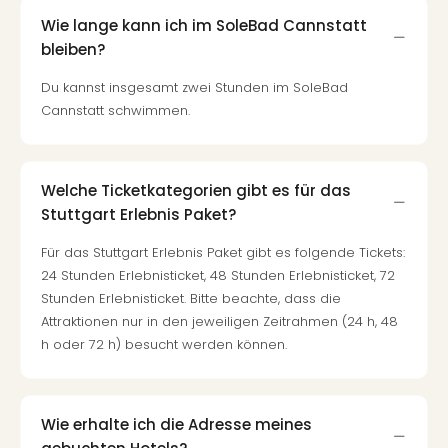
Insel
M’er
Wie lange kann ich im SoleBad Cannstatt
Lun
bleiben?
Black
Du kannst insgesamt zwei Stunden im SoleBad
Festi
Cannstatt schwimmen.
Nibiri
Festi
alle
Ang
Welche Ticketkategorien gibt es für das
Loca
Stuttgart Erlebnis Paket?
Konz
in
Für das Stuttgart Erlebnis Paket gibt es folgende Tickets:
Köln
24 Stunden Erlebnisticket, 48 Stunden Erlebnisticket, 72
Konz
Stunden Erlebnisticket. Bitte beachte, dass die
in
Attraktionen nur in den jeweiligen Zeitrahmen (24 h, 48
Düss
h oder 72 h) besucht werden können.
Well
Nac
Dest
Well
Wie erhalte ich die Adresse meines
Deu