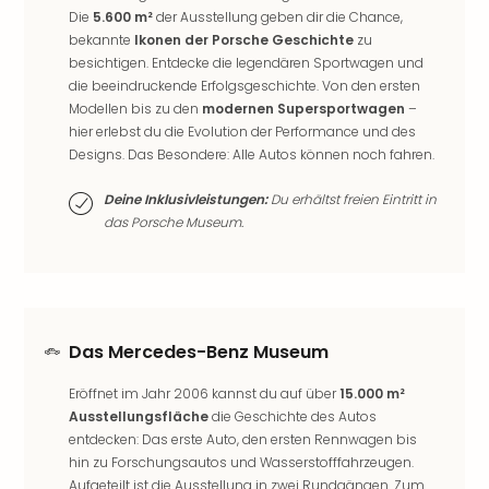
Musi
Die
5.600 m²
der Ausstellung geben dir die Chance,
Der
bekannte
Ikonen der Porsche Geschichte
zu
Teuf
besichtigen. Entdecke die legendären Sportwagen und
träg
die beeindruckende Erfolgsgeschichte. Von den ersten
Pra
Modellen bis zu den
modernen Supersportwagen
–
Die
hier erlebst du die Evolution der Performance und des
Sch
Designs. Das Besondere: Alle Autos können noch fahren.
und
das
Deine Inklusivleistungen:
Du erhältst freien Eintritt in
Biest
das Porsche Museum.
Wie
Mari
Ther
Sta
Ente
Das Mercedes-Benz Museum
Das
Pha
Eröffnet im Jahr 2006 kannst du auf über
15.000 m²
der
Ausstellungsfläche
die Geschichte des Autos
Ope
entdecken: Das erste Auto, den ersten Rennwagen bis
Köln
hin zu Forschungsautos und Wasserstofffahrzeugen.
Tan
Aufgeteilt ist die Ausstellung in zwei Rundgängen. Zum