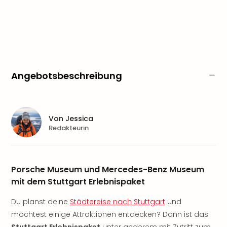
Aqu
Zool
Gar
Berli
alle
Ang
noc
Angebotsbeschreibung
meh
Frei
Hau
Feri
Von
Jessica
Feri
Redakteurin
Nac
Dest
Frei
Porsche Museum und Mercedes-Benz Museum
Eur
Frei
mit dem Stuttgart Erlebnispaket
Deu
Du planst deine
Städtereise nach Stuttgart
und
Freiz
Nied
möchtest einige Attraktionen entdecken? Dann ist das
Freiz
Stuttgart Erlebnispaket
unter anderem mit Zutritt zum