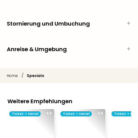
Of
Thro
Stud
Tour
Stornierung und Umbuchung
Swar
Krist
Mini
Anreise & Umgebung
Wun
Ham
War
Bros.
/
Home
Specials
Stud
Tour
Lon
–
Weitere Empfehlungen
The
Mak
4.6
3.9
Ticket + Hotel
Ticket + Hotel
Ticket + Hot
of
Harr
Pott
Tita