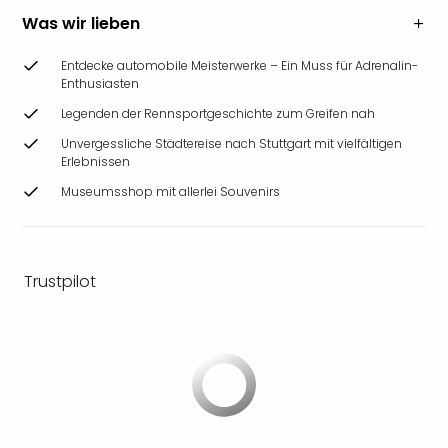
&
Was wir lieben
Safa
Erle
Entdecke automobile Meisterwerke – Ein Muss für Adrenalin-
Zoo
Enthusiasten
Han
Legenden der Rennsportgeschichte zum Greifen nah
Sere
Park
Unvergessliche Städtereise nach Stuttgart mit vielfältigen
Erlebnissen
Allw
Müns
Museumsshop mit allerlei Souvenirs
Zoo
Leip
Safa
Beek
Trustpilot
Ber
ZOO
Erle
Gels
Welt
Wal
Nau