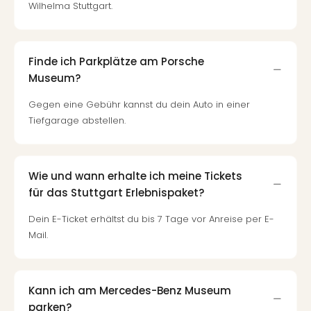
Wilhelma Stuttgart.
Südt
Mar
Karl
alle
Finde ich Parkplätze am Porsche
Ang
Museum?
The
The
Gegen eine Gebühr kannst du dein Auto in einer
Deu
Tiefgarage abstellen.
The
Öste
alle
Ang
Wie und wann erhalte ich meine Tickets
Nac
für das Stuttgart Erlebnispaket?
Kate
Dein E-Ticket erhältst du bis 7 Tage vor Anreise per E-
Well
Mail.
Schl
Kass
Bad
Sins
Kann ich am Mercedes-Benz Museum
Wel
parken?