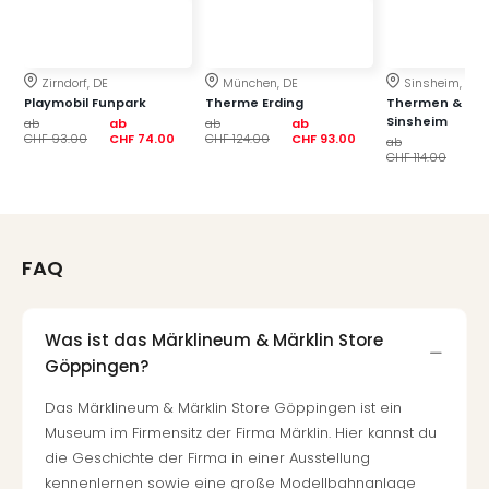
–
die
Auss
Zirndorf, DE
München, DE
Sinsheim, DE
Form
Playmobil Funpark
Therme Erding
Thermen & Bad
1
Sinsheim
ab
ab
ab
ab
CHF 93.00
CHF 74.00
CHF 124.00
CHF 93.00
Die
ab
ab
CHF 114.00
CH
Auss
alle
Ang
Spor
Skiu
FAQ
in
Deu
Skiu
Was ist das Märklineum & Märklin Store
in
Göppingen?
Öste
Form
Das Märklineum & Märklin Store Göppingen ist ein
1
Museum im Firmensitz der Firma Märklin. Hier kannst du
Reis
die Geschichte der Firma in einer Ausstellung
Konz
kennenlernen sowie eine große Modellbahnanlage