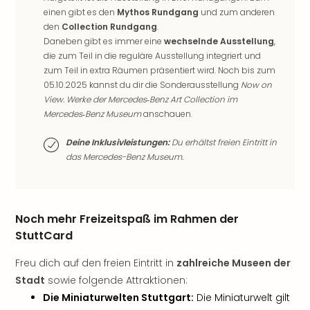
der
einen gibt es den
Mythos Rundgang
und zum anderen
Vam
den
Collection Rundgang
.
alle
Daneben gibt es immer eine
wechselnde Ausstellung
,
Ang
die zum Teil in die reguläre Ausstellung integriert und
zum Teil in extra Räumen präsentiert wird. Noch bis zum
Sho
05.10.2025 kannst du dir die Sonderausstellung
Now on
&
View. Werke der Mercedes‑Benz Art Collection im
Thea
Mercedes‑Benz Museum
anschauen.
ABB
Voy
Deine Inklusivleistungen:
Du erhältst freien Eintritt in
in
das Mercedes-Benz Museum.
Lon
Harr
Pott
Thea
Noch mehr Freizeitspaß im Rahmen der
Lon
StuttCard
Frie
Pala
Freu dich auf den freien Eintritt in
zahlreiche Museen der
Berli
Stadt
sowie folgende Attraktionen:
Fest
Die Miniaturwelten Stuttgart:
Die Miniaturwelt gilt
Neu