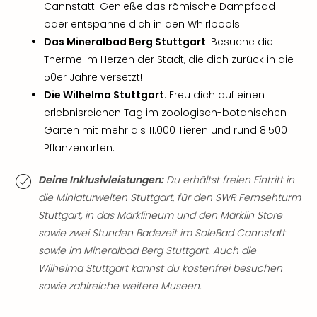
di
Cannstatt. Genieße das römische Dampfbad
Ver
oder entspanne dich in den Whirlpools.
alle
Das Mineralbad Berg Stuttgart
: Besuche die
Ang
Therme im Herzen der Stadt, die dich zurück in die
Nac
50er Jahre versetzt!
Dest
Musi
Die Wilhelma Stuttgart
: Freu dich auf einen
Berli
erlebnisreichen Tag im zoologisch-botanischen
Ham
Garten mit mehr als 11.000 Tieren und rund 8.500
NRW
Pflanzenarten.
Stut
Köln
Deine Inklusivleistungen:
Du erhältst freien Eintritt in
Wie
die Miniaturwelten Stuttgart, für den SWR Fernsehturm
alle
Stuttgart, in das Märklineum und den Märklin Store
Ang
sowie zwei Stunden Badezeit im SoleBad Cannstatt
Kultu
&
sowie im Mineralbad Berg Stuttgart. Auch die
Spor
Wilhelma Stuttgart kannst du kostenfrei besuchen
Nac
sowie zahlreiche weitere Museen.
Kate
Mus