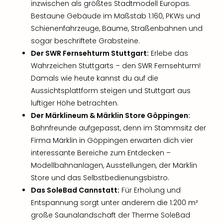
inzwischen als größtes Stadtmodell Europas.
Fest
Bad
Bestaune Gebäude im Maßstab 1:160, PKWs und
Bad
Schienenfahrzeuge, Bäume, Straßenbahnen und
Veg
sogar beschriftete Grabsteine.
Rou
Der SWR Fernsehturm Stuttgart:
Erlebe das
Qua
Wahrzeichen Stuttgarts – den SWR Fernsehturm!
Com
Damals wie heute kannst du auf die
Club
Aussichtsplattform steigen und Stuttgart aus
Pret
Wo
luftiger Höhe betrachten.
alle
Der Märklineum & Märklin Store Göppingen:
Ang
Bahnfreunde aufgepasst, denn im Stammsitz der
Fest
Firma Märklin in Göppingen erwarten dich vier
Dom
interessante Bereiche zum Entdecken –
Fest
Modellbahnanlagen, Ausstellungen, der Märklin
Stör
Store und das Selbstbedienungsbistro.
Fest
Mus
Das SoleBad Cannstatt:
Für Erholung und
Fuld
Entspannung sorgt unter anderem die 1.200 m²
Are
große Saunalandschaft der Therme SoleBad