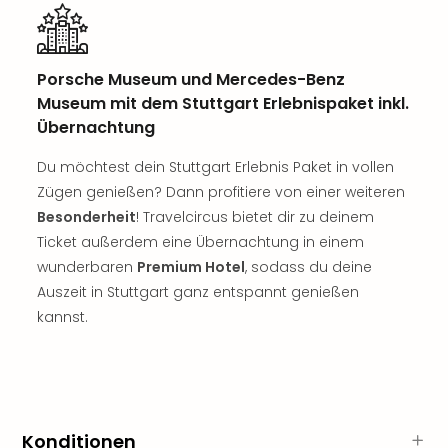
Tec
Sins
Mer
Porsche Museum und Mercedes-Benz
Ben
Mus
Museum mit dem Stuttgart Erlebnispaket inkl.
Stut
Übernachtung
Pors
Du möchtest dein Stuttgart Erlebnis Paket in vollen
Mus
Auto
Zügen genießen? Dann profitiere von einer weiteren
Wolf
Besonderheit
! Travelcircus bietet dir zu deinem
BM
Ticket außerdem eine Übernachtung in einem
Mus
wunderbaren
Premium Hotel
, sodass du deine
in
Auszeit in Stuttgart ganz entspannt genießen
Mün
kannst.
Barb
Mus
alle
Ang
Auss
Ga
Konditionen