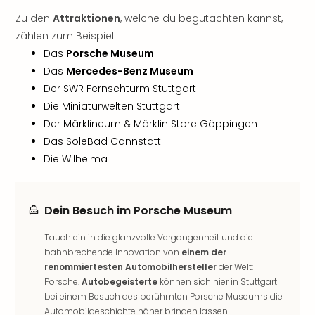
Nac
Zu den
Attraktionen
, welche du begutachten kannst,
Kate
zählen zum Beispiel:
Musi
Starl
Das
Porsche Museum
Expr
Das
Mercedes-Benz Museum
Moul
Der SWR Fernsehturm Stuttgart
Rou
Die Miniaturwelten Stuttgart
Das
Der Märklineum & Märklin Store Göppingen
Musi
Das SoleBad Cannstatt
Köni
Die Wilhelma
der
Löw
Die
Eisk
Dein Besuch im Porsche Museum
Tarz
Tauch ein in die glanzvolle Vergangenheit und die
MJ
bahnbrechende Innovation von
einem der
–
renommiertesten Automobilhersteller
der Welt:
Das
Porsche.
Autobegeisterte
können sich hier in Stuttgart
Mich
bei einem Besuch des berühmten Porsche Museums die
Jac
Automobilgeschichte näher bringen lassen.