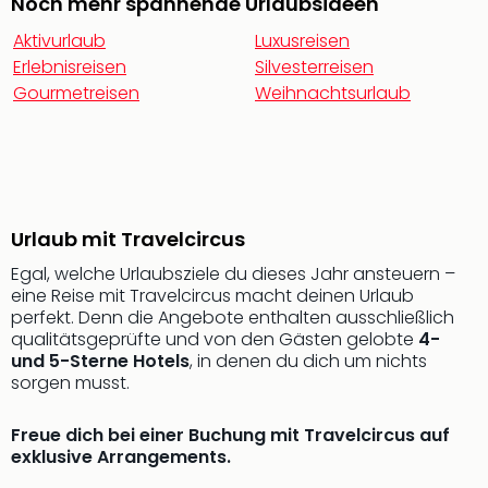
Noch mehr spannende Urlaubsideen
Nac
Kate
Aktivurlaub
Luxusreisen
Musi
Erlebnisreisen
Silvesterreisen
Starl
Gourmetreisen
Weihnachtsurlaub
Expr
Moul
Rou
Das
Musi
Köni
Urlaub mit Travelcircus
der
Egal, welche Urlaubsziele du dieses Jahr ansteuern –
Löw
eine Reise mit Travelcircus macht deinen Urlaub
Die
perfekt. Denn die Angebote enthalten ausschließlich
Eisk
qualitätsgeprüfte und von den Gästen gelobte
4-
Tarz
und 5-Sterne Hotels
, in denen du dich um nichts
MJ
sorgen musst.
–
Das
Freue dich bei einer Buchung mit Travelcircus auf
Mich
exklusive Arrangements.
Jac