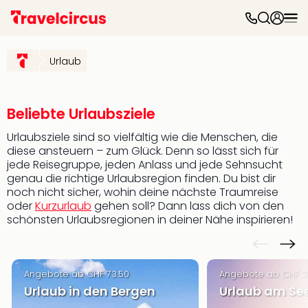
Freiz
&
Urlaub
Feri
Nac
Kate
Frei
Beliebte Urlaubsziele
Disn
Urlaubsziele sind so vielfältig wie die Menschen, die
Paris
diese ansteuern – zum Glück. Denn so lässt sich für
Phan
jede Reisegruppe, jeden Anlass und jede Sehnsucht
Heid
genau die richtige Urlaubsregion finden. Du bist dir
Park
noch nicht sicher, wohin deine nächste Traumreise
Mov
oder
Kurzurlaub
gehen soll? Dann lass dich von den
Park
schönsten Urlaubsregionen in deiner Nähe inspirieren!
Play
Funp
Trips
Angebote ab CHF 73.50
Angebote ab CHF 3
Eftel
Urlaub in den Bergen
Urlaub am Se
LEG
Deu