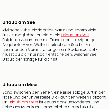
Aqu
Zool
Gar
Berli
Urlaub am See
alle
Ang
Idyllische Ruhe, einzigartige Natur und enorm viele
noc
Freizeitmöglichkeiten bietet ein
Urlaub am See
.
meh
Entdecke zusammen mit Travelcircus einzigartige
Frei
Angebote – von Wellnessurlaub am See bis zu
Hau
spannenden Veranstaltungen am Bodensee. Jetzt
musst du dich nur noch entscheiden, welcher See-
Feri
Urlaub der richtige für dich ist!
Feri
Nac
Dest
Frei
Eur
Urlaub am Meer
Frei
Deu
Sand zwischen den Zehen, eine Brise salzige Luft in der
Nase und der unverstellte Blick auf den weiten Horizont:
Freiz
Ein
Urlaub am Meer
ist etwas ganz Besonderes. Eine
Nied
Reise ans Meer kann sommerlicher Strandurlaub,
Freiz