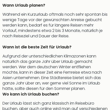
di
Wann Urlaub planen?
Ver
alle
Während ein Kurzurlaub oftmals noch sehr spontan bis
Ang
wenige Tage vor der gewünschten Anreise gebucht
Nac
werden kann, bedarf es für längere Reisen mehr
Dest
Vorlauf, mindestens etwa 2 bis 3 Monate, natürlich je
Musi
nach Reiseziel und Dauer der Reise.
Berli
Ham
Wann ist die beste Zeit für Urlaub?
NRW
Stut
Aufgrund der unterschiedlichen Klimazonen kann
Köln
natürlich das ganze Jahr über Urlaub gemacht
Wie
werden. Wer dem deutschen Winter entfliehen
alle
möchte, kann in dieser Zeit eine Fernreise etwa nach
Ang
Asien unternehmen. Eine Städtereise bietet sich das
Kultu
ganze Jahr über an, wer gerne viel Sonne im Urlaub
&
hätte, sollte diesen für den Sommer planen.
Spor
Wo kann ich Urlaub buchen?
Nac
Kate
Der Urlaub lässt sich ganz klassisch im Reisebüro
Mus
buchen, aber auch online wird man auf verschiedenen