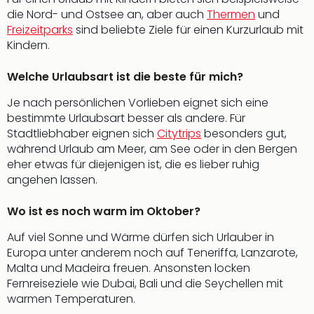
der
die Nord- und Ostsee an, aber auch
Thermen
und
Vam
Freizeitparks
sind beliebte Ziele für einen Kurzurlaub mit
alle
Kindern.
Ang
Sho
Welche Urlaubsart ist die beste für mich?
&
Je nach persönlichen Vorlieben eignet sich eine
Thea
bestimmte Urlaubsart besser als andere. Für
ABB
Stadtliebhaber eignen sich
Citytrips
besonders gut,
Voy
während Urlaub am Meer, am See oder in den Bergen
in
eher etwas für diejenigen ist, die es lieber ruhig
Lon
angehen lassen.
Harr
Pott
Wo ist es noch warm im Oktober?
Thea
Lon
Auf viel Sonne und Wärme dürfen sich Urlauber in
Frie
Europa unter anderem noch auf Teneriffa, Lanzarote,
Pala
Malta und Madeira freuen. Ansonsten locken
Berli
Fernreiseziele wie Dubai, Bali und die Seychellen mit
Fest
warmen Temperaturen.
Neu