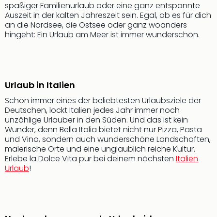
spaßiger Familienurlaub oder eine ganz entspannte
Öste
Auszeit in der kalten Jahreszeit sein. Egal, ob es für dich
Freiz
an die Nordsee, die Ostsee oder ganz woanders
Fran
hingeht: Ein Urlaub am Meer ist immer wunderschön.
alle
Ang
Frei
Deu
Freiz
Urlaub in Italien
Baye
Schon immer eines der beliebtesten Urlaubsziele der
Freiz
Deutschen, lockt Italien jedes Jahr immer noch
Hes
unzählige Urlauber in den Süden. Und das ist kein
Freiz
Wunder, denn Bella Italia bietet nicht nur Pizza, Pasta
Nied
und Vino, sondern auch wunderschöne Landschaften,
Freiz
malerische Orte und eine unglaublich reiche Kultur.
NRW
Erlebe la Dolce Vita pur bei deinem nächsten
Italien
Urlaub
!
alle
Ang
Musi
&
Sho