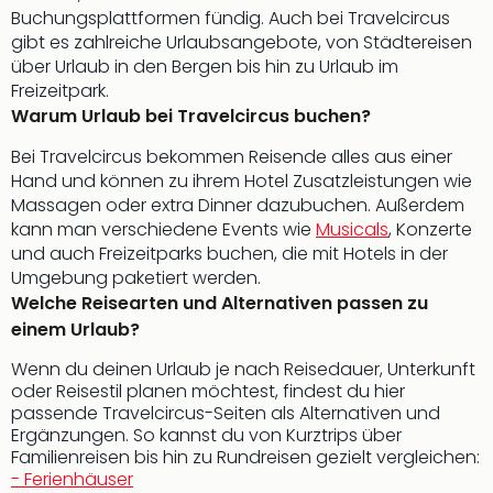
Tec
Buchungsplattformen fündig. Auch bei Travelcircus
Sins
gibt es zahlreiche Urlaubsangebote, von Städtereisen
Mer
über Urlaub in den Bergen bis hin zu Urlaub im
Ben
Freizeitpark.
Mus
Warum Urlaub bei Travelcircus buchen?
Stut
Bei Travelcircus bekommen Reisende alles aus einer
Pors
Hand und können zu ihrem Hotel Zusatzleistungen wie
Mus
Massagen oder extra Dinner dazubuchen. Außerdem
Auto
kann man verschiedene Events wie
Musicals
, Konzerte
Wolf
und auch Freizeitparks buchen, die mit Hotels in der
BM
Umgebung paketiert werden.
Mus
Welche Reisearten und Alternativen passen zu
in
einem Urlaub?
Mün
Barb
Wenn du deinen Urlaub je nach Reisedauer, Unterkunft
Mus
oder Reisestil planen möchtest, findest du hier
alle
passende Travelcircus-Seiten als Alternativen und
Ang
Ergänzungen. So kannst du von Kurztrips über
Auss
Familienreisen bis hin zu Rundreisen gezielt vergleichen:
Ga
- Ferienhäuser