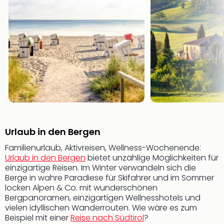
&
Safa
Erle
Zoo
Han
Sere
Park
Allw
Müns
Zoo
Leip
Safa
Urlaub in den Bergen
Beek
Familienurlaub, Aktivreisen, Wellness-Wochenende:
Ber
Urlaub in den Bergen
bietet unzählige Möglichkeiten für
ZOO
einzigartige Reisen. Im Winter verwandeln sich die
Erle
Berge in wahre Paradiese für Skifahrer und im Sommer
Gels
locken Alpen & Co. mit wunderschönen
Welt
Bergpanoramen, einzigartigen Wellnesshotels und
Wal
vielen idyllischen Wanderrouten. Wie wäre es zum
Nau
Beispiel mit einer
Reise nach Südtirol
?