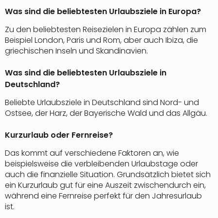
Fest
Was sind die beliebtesten Urlaubsziele in Europa?
Bad
Bad
Zu den beliebtesten Reisezielen in Europa zählen zum
Veg
Beispiel London, Paris und Rom, aber auch Ibiza, die
Rou
griechischen Inseln und Skandinavien.
Qua
Com
Was sind die beliebtesten Urlaubsziele in
Club
Deutschland?
Pret
Wo
Beliebte Urlaubsziele in Deutschland sind Nord- und
alle
Ostsee, der Harz, der Bayerische Wald und das Allgäu.
Ang
Fest
Kurzurlaub oder Fernreise?
Dom
Das kommt auf verschiedene Faktoren an, wie
Fest
beispielsweise die verbleibenden Urlaubstage oder
Stör
auch die finanzielle Situation. Grundsätzlich bietet sich
Fest
ein Kurzurlaub gut für eine Auszeit zwischendurch ein,
Mus
während eine Fernreise perfekt für den Jahresurlaub
Fuld
ist.
Are