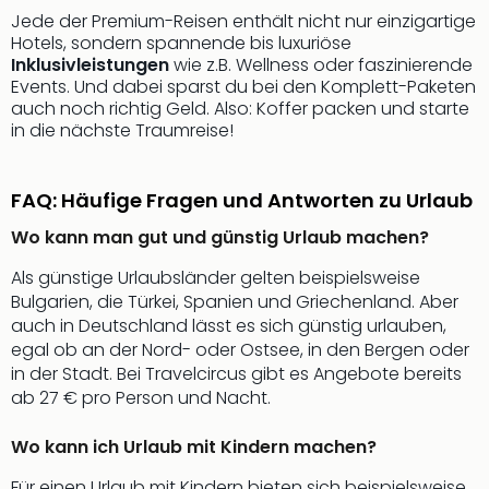
Musi
Jede der Premium-Reisen enthält nicht nur einzigartige
Der
Hotels, sondern spannende bis luxuriöse
Teuf
Inklusivleistungen
wie z.B. Wellness oder faszinierende
träg
Events. Und dabei sparst du bei den Komplett-Paketen
Pra
auch noch richtig Geld. Also: Koffer packen und starte
Die
in die nächste Traumreise!
Sch
und
das
FAQ: Häufige Fragen und Antworten zu Urlaub
Biest
Wo kann man gut und günstig Urlaub machen?
Wie
Mari
Als günstige Urlaubsländer gelten beispielsweise
Ther
Bulgarien, die Türkei, Spanien und Griechenland. Aber
Sta
auch in Deutschland lässt es sich günstig urlauben,
Ente
egal ob an der Nord- oder Ostsee, in den Bergen oder
Das
in der Stadt. Bei Travelcircus gibt es Angebote bereits
Pha
ab 27 € pro Person und Nacht.
der
Ope
Wo kann ich Urlaub mit Kindern machen?
Köln
Tan
Für einen Urlaub mit Kindern bieten sich beispielsweise