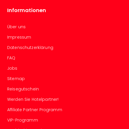
Allg
Informationen
Baye
Wal
Baye
Über uns
Bod
Harz
Impressum
Nor
Datenschutzerklärung
NRW
Ost
FAQ
Sch
alle
Jobs
Ang
Sitemap
Well
Eur
Reisegutschein
Deu
Werden Sie Hotelpartner!
Itali
Nied
Affiliate Partner Programm
Öste
Pole
VIP-Programm
Schw