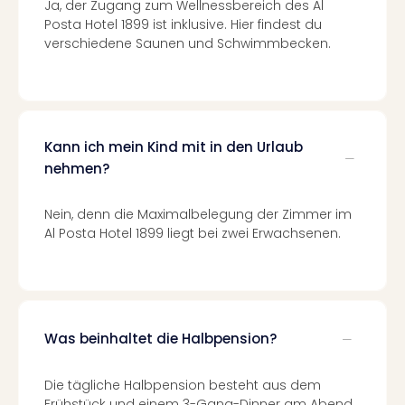
Ja, der Zugang zum Wellnessbereich des Al
Nac
Posta Hotel 1899 ist inklusive. Hier findest du
Kate
verschiedene Saunen und Schwimmbecken.
Konz
Karo
G
Pitbu
Back
Kann ich mein Kind mit in den Urlaub
Boy
nehmen?
Disn
in
Con
Nein, denn die Maximalbelegung der Zimmer im
Schl
Al Posta Hotel 1899 liegt bei zwei Erwachsenen.
Sch
Konz
alle
Ang
Fest
Was beinhaltet die Halbpension?
Ikar
Festi
Die tägliche Halbpension besteht aus dem
Glüc
Frühstück und einem 3-Gang-Dinner am Abend.