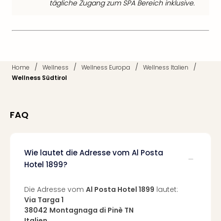
tägliche Zugang zum SPA Bereich inklusive.
Tec
Sins
Mer
Ben
Mus
Stut
/
/
/
/
Home
Wellness
Wellness Europa
Wellness Italien
Pors
Wellness Südtirol
Mus
Auto
Wolf
FAQ
BM
Mus
in
Mün
Wie lautet die Adresse vom Al Posta
Barb
Hotel 1899?
Mus
alle
Die Adresse vom
Al Posta Hotel 1899
lautet:
Ang
Via Targa 1
Auss
38042
Montagnaga di Pinè TN
Ga
Italien