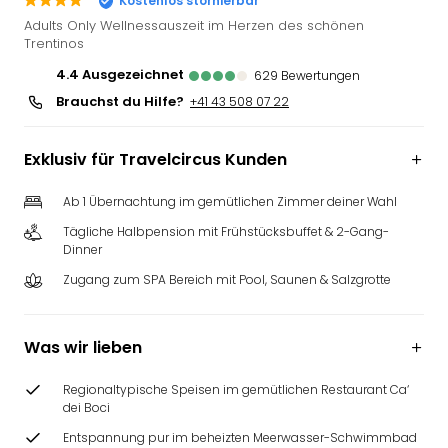
Kostenlos stornierbar
Futu
Adults Only Wellnessauszeit im Herzen des schönen
Bela
Trentinos
alle
4.4
ausgezeichnet
629
Bewertungen
Ang
Brauchst du Hilfe?
+41 43 508 07 22
Wass
Trop
Isla
Exklusiv für Travelcircus Kunden
The
Erdi
Ab 1 Übernachtung im gemütlichen Zimmer deiner Wahl
Rula
Tägliche Halbpension mit Frühstücksbuffet & 2-Gang-
Bad
Dinner
Sch
Zugang zum SPA Bereich mit Pool, Saunen & Salzgrotte
aqu
The
&
Was wir lieben
Bad
Sins
Regionaltypische Speisen im gemütlichen Restaurant Ca‘
alle
dei Boci
Ang
Zoo
Entspannung pur im beheizten Meerwasser-Schwimmbad