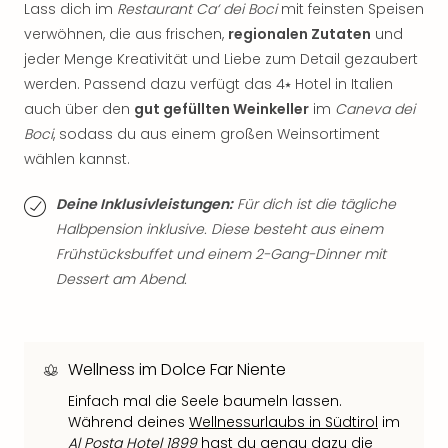
Fest
Lass dich im
Restaurant Ca‘ dei Boci
mit feinsten Speisen
Bad
verwöhnen, die aus frischen,
regionalen Zutaten
und
Bad
jeder Menge Kreativität und Liebe zum Detail gezaubert
Veg
werden. Passend dazu verfügt das 4⭑ Hotel in Italien
Rou
auch über den
gut gefüllten Weinkeller
im
Caneva dei
Qua
Boci
, sodass du aus einem großen Weinsortiment
Com
wählen kannst.
Club
Pret
Deine Inklusivleistungen:
Für dich ist die tägliche
Wo
alle
Halbpension inklusive. Diese besteht aus einem
Ang
Frühstücksbuffet und einem 2-Gang-Dinner mit
Fest
Dessert am Abend.
Dom
Fest
Stör
Fest
Wellness im Dolce Far Niente
Mus
Einfach mal die Seele baumeln lassen.
Fuld
Während deines
Wellnessurlaubs in Südtirol
im
Are
Al Posta Hotel 1899
hast du genau dazu die