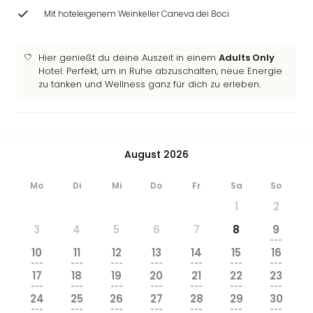
&
Mit hoteleigenem Weinkeller Caneva dei Boci
Safa
Erle
Zoo
Hier genießt du deine Auszeit in einem
Adults Only
Han
Hotel. Perfekt, um in Ruhe abzuschalten, neue Energie
Sere
zu tanken und Wellness ganz für dich zu erleben.
Park
Allw
Müns
Zoo
August 2026
Leip
Safa
Mo
Di
Mi
Do
Fr
Sa
So
Beek
1
2
Ber
ZOO
3
4
5
6
7
8
9
Erle
---
10
11
12
13
14
15
16
Gels
---
---
---
---
---
---
---
Welt
17
18
19
20
21
22
23
Wal
---
---
---
---
---
---
---
24
25
26
27
28
29
30
Nau
---
---
---
---
---
---
---