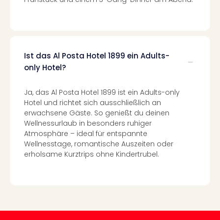
Insel
M’er
Lun
Black
Festi
Nibiri
Ist das Al Posta Hotel 1899 ein Adults-
Festi
only Hotel?
alle
Ang
Ja, das Al Posta Hotel 1899 ist ein Adults-only
Loca
Hotel und richtet sich ausschließlich an
Konz
erwachsene Gäste. So genießt du deinen
in
Wellnessurlaub in besonders ruhiger
Köln
Atmosphäre – ideal für entspannte
Konz
Wellnesstage, romantische Auszeiten oder
in
erholsame Kurztrips ohne Kindertrubel.
Düss
Well
Nac
Dest
Well
Deu