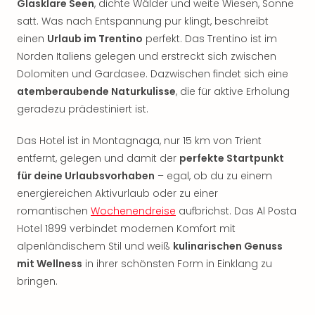
Glasklare Seen
, dichte Wälder und weite Wiesen, Sonne
Nac
satt. Was nach Entspannung pur klingt, beschreibt
Kate
Musi
einen
Urlaub im Trentino
perfekt. Das Trentino ist im
Starl
Norden Italiens gelegen und erstreckt sich zwischen
Expr
Dolomiten und Gardasee. Dazwischen findet sich eine
Moul
atemberaubende Naturkulisse
, die für aktive Erholung
Rou
geradezu prädestiniert ist.
Das
Musi
Das Hotel ist in Montagnaga, nur 15 km von Trient
Köni
entfernt, gelegen und damit der
perfekte Startpunkt
der
für deine Urlaubsvorhaben
– egal, ob du zu einem
Löw
Die
energiereichen Aktivurlaub oder zu einer
Eisk
romantischen
Wochenendreise
aufbrichst. Das Al Posta
Tarz
Hotel 1899 verbindet modernen Komfort mit
MJ
alpenländischem Stil und weiß
kulinarischen Genuss
–
mit Wellness
in ihrer schönsten Form in Einklang zu
Das
bringen.
Mich
Jac