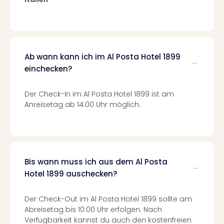
Of
Thro
Stud
Tour
Swar
Ab wann kann ich im Al Posta Hotel 1899
Krist
Mini
einchecken?
Wun
Ham
Der Check-In im Al Posta Hotel 1899 ist am
War
Anreisetag ab 14:00 Uhr möglich.
Bros.
Stud
Tour
Lon
–
Bis wann muss ich aus dem Al Posta
The
Hotel 1899 auschecken?
Mak
of
Der Check-Out im Al Posta Hotel 1899 sollte am
Harr
Abreisetag bis 10:00 Uhr erfolgen. Nach
Pott
Verfügbarkeit kannst du auch den kostenfreien
Tita