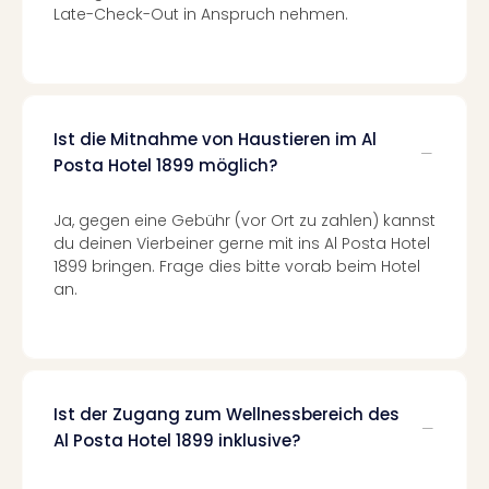
Late-Check-Out in Anspruch nehmen.
–
die
Auss
Form
1
Ist die Mitnahme von Haustieren im Al
Die
Auss
Posta Hotel 1899 möglich?
alle
Ang
Ja, gegen eine Gebühr (vor Ort zu zahlen) kannst
Spor
du deinen Vierbeiner gerne mit ins Al Posta Hotel
Skiu
1899 bringen. Frage dies bitte vorab beim Hotel
in
an.
Deu
Skiu
in
Öste
Form
Ist der Zugang zum Wellnessbereich des
1
Al Posta Hotel 1899 inklusive?
Reis
Konz