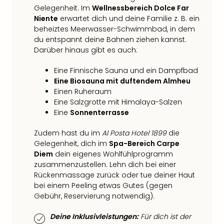
di
Gelegenheit. Im
Wellnessbereich Dolce Far
Ver
Niente
erwartet dich und deine Familie z. B. ein
alle
beheiztes Meerwasser-Schwimmbad, in dem
Ang
du entspannt deine Bahnen ziehen kannst.
Nac
Darüber hinaus gibt es auch:
Dest
Musi
Eine Finnische Sauna und ein Dampfbad
Berli
Eine Biosauna mit duftendem Almheu
Ham
Einen Ruheraum
NRW
Eine Salzgrotte mit Himalaya-Salzen
Stut
Eine
Sonnenterrasse
Köln
Wie
Zudem hast du im
Al Posta Hotel 1899
die
alle
Gelegenheit, dich im
Spa-Bereich Carpe
Ang
Diem
dein eigenes Wohlfühlprogramm
Kultu
zusammenzustellen. Lehn dich bei einer
Rückenmassage zurück oder tue deiner Haut
&
bei einem Peeling etwas Gutes (gegen
Spor
Gebühr, Reservierung notwendig).
Nac
Kate
Deine Inklusivleistungen:
Für dich ist der
Mus