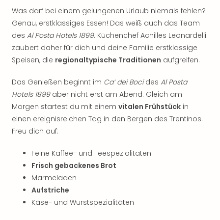
der
Was darf bei einem gelungenen Urlaub niemals fehlen?
Vam
Genau, erstklassiges Essen! Das weiß auch das Team
alle
des
Al Posta Hotels 1899
. Küchenchef Achilles Leonardelli
Ang
zaubert daher für dich und deine Familie erstklassige
Sho
Speisen, die
regionaltypische Traditionen
aufgreifen.
&
Thea
Das Genießen beginnt im
Ca‘ dei Boci
des
Al Posta
ABB
Voy
Hotels 1899
aber nicht erst am Abend. Gleich am
in
Morgen startest du mit einem
vitalen Frühstück
in
Lon
einen ereignisreichen Tag in den Bergen des Trentinos.
Harr
Freu dich auf:
Pott
Thea
Feine Kaffee- und Teespezialitäten
Lon
Frisch gebackenes Brot
Frie
Marmeladen
Pala
Aufstriche
Berli
Fest
Käse- und Wurstspezialitäten
Neu