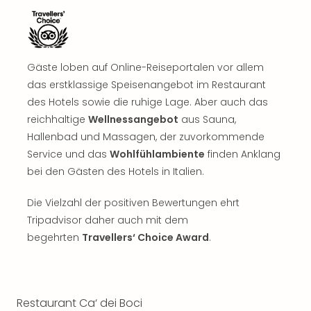
Musi
Der
Teuf
träg
Pra
Gäste loben auf Online-Reiseportalen vor allem
Die
das erstklassige Speisenangebot im Restaurant
Sch
des Hotels sowie die ruhige Lage. Aber auch das
und
reichhaltige
Wellnessangebot
aus Sauna,
das
Hallenbad und Massagen, der zuvorkommende
Biest
Wie
Service und das
Wohlfühlambiente
finden Anklang
Mari
bei den Gästen des Hotels in Italien.
Ther
Sta
Die Vielzahl der positiven Bewertungen ehrt
Ente
Tripadvisor daher auch mit dem
Das
begehrten
Travellers‘ Choice Award
.
Pha
der
Ope
Köln
Restaurant Ca‘ dei Boci
Tan