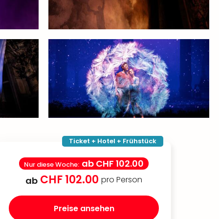
Ticket + Hotel + Frühstück
ab
CHF 102.00
Nur diese Woche
:
CHF 102.00
pro Person
ab
Preise ansehen