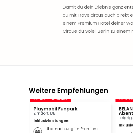
Damit du dein Erlebnis ganz en
du mit Travelcircus auch direkt 
einem Premium Hotel deiner Wah
Cirque du Soleil Berlin zu eine
Weitere Empfehlungen
inkl. Frühstück
inkl
Playmobil Funpark
BELAN
Abent
Zirndorf, DE
Leipzig
Inklusivleistungen
:
Inklusi
Übernachtung im Premium