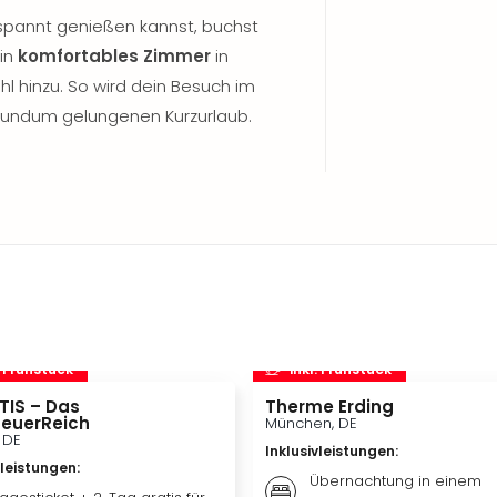
tspannt genießen kannst, buchst
ein
komfortables Zimmer
in
l hinzu. So wird dein Besuch im
m rundum gelungenen Kurzurlaub.
. Frühstück
inkl. Frühstück
TIS – Das
Therme Erding
euerReich
München, DE
, DE
Inklusivleistungen
:
vleistungen
:
Übernachtung in einem