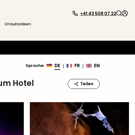
+41 43 508 07 22
Urlaubsideen
DE
FR
EN
Sprache
:
|
|
ium Hotel
Teilen