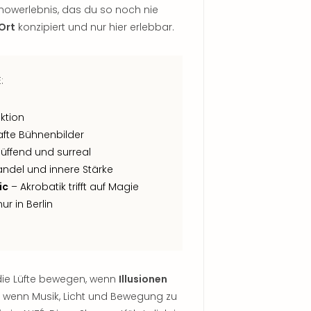
Showerlebnis, das du so noch nie
Ort
konzipiert und nur hier erlebbar.
:
ektion
fte Bühnenbilder
üffend und surreal
ndel und innere Stärke
ic
– Akrobatik trifft auf Magie
ur in Berlin
die Lüfte bewegen, wenn
Illusionen
d wenn Musik, Licht und Bewegung zu