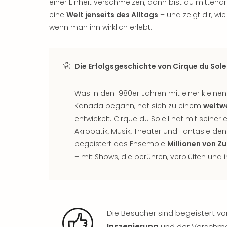
einer Einheit verschmelzen, dann bist du mittendri
eine
Welt jenseits des Alltags
– und zeigt dir, wi
wenn man ihn wirklich erlebt.
Die Erfolgsgeschichte von Cirque du Solei
Was in den 1980er Jahren mit einer kleine
Kanada begann, hat sich zu einem
weltw
entwickelt. Cirque du Soleil hat mit seiner
Akrobatik, Musik, Theater und Fantasie den
begeistert das Ensemble
Millionen von Z
– mit Shows, die berühren, verblüffen und i
Die Besucher sind begeistert v
Inszenierung
und der Verschm