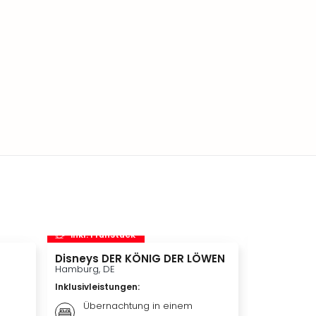
inkl. Frühstück
inkl. Frü
Disneys DER KÖNIG DER LÖWEN
STARLIGHT
Hamburg, DE
Bochum, DE
Inklusivleistungen
:
Inklusivleis
Übernachtung in einem
Bestpl