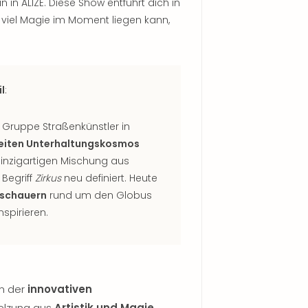
n in ALIZÉ. Diese Show entführt dich in
e viel Magie im Moment liegen kann,
l
:
n Gruppe Straßenkünstler in
eiten Unterhaltungskosmos
 einzigartigen Mischung aus
 Begriff
Zirkus
neu definiert. Heute
uschauern
rund um den Globus
nspirieren.
on der
innovativen
elzung aus
Artistik und Magie
,