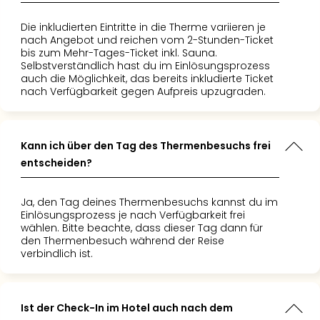
Of
Thro
Die inkludierten Eintritte in die Therme variieren je
Stud
nach Angebot und reichen vom 2-Stunden-Ticket
Tour
bis zum Mehr-Tages-Ticket inkl. Sauna.
Selbstverständlich hast du im Einlösungsprozess
Swar
auch die Möglichkeit, das bereits inkludierte Ticket
Krist
nach Verfügbarkeit gegen Aufpreis upzugraden.
Mini
Wun
Ham
War
Kann ich über den Tag des Thermenbesuchs frei
Bros.
entscheiden?
Stud
Tour
Ja, den Tag deines Thermenbesuchs kannst du im
Lon
Einlösungsprozess je nach Verfügbarkeit frei
–
wählen. Bitte beachte, dass dieser Tag dann für
The
den Thermenbesuch während der Reise
verbindlich ist.
Mak
of
Harr
Pott
Ist der Check-In im Hotel auch nach dem
Tita