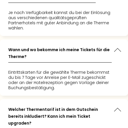
Tec
Sins
Je nach Verfügbarkeit kannst du bei der Einlösung
Mer
aus verschiedenen qualitätsgeprüften
Ben
Partnerhotels mit guter Anbindung an die Therme
wählen.
Mus
Stut
Pors
Mus
Wann und wo bekomme ich meine Tickets für die
Auto
Therme?
Wolf
BM
Eintrittskarten für die gewählte Therme bekommst
Mus
du bis 7 Tage vor Anreise per E-Mail zugeschickt
in
oder an der Hotelrezeption gegen Vorlage deiner
Mün
Buchungsbestätigung.
Barb
Mus
alle
Welcher Thermentarif ist in dem Gutschein
Ang
bereits inkludiert? Kann ich mein Ticket
Auss
Ga
upgraden?