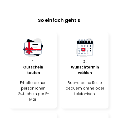
Nac
Kate
Musi
So einfach geht's
Starl
Expr
Moul
Rou
Das
Musi
Köni
der
1
.
2
.
Löw
Gutschein
Wunschtermin
Die
kaufen
wählen
Eisk
Erhalte deinen
Buche deine Reise
Tarz
persönlichen
bequem online oder
MJ
Gutschein per E-
telefonisch.
–
Mail.
Das
Mich
Jac