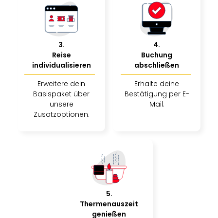
Musi
Der
Teuf
träg
Pra
3
.
4
.
Die
Reise
Buchung
Sch
individualisieren
abschließen
und
Erweitere dein
Erhalte deine
das
Basispaket über
Bestätigung per E-
Biest
unsere
Mail.
Wie
Zusatzoptionen.
Mari
Ther
Sta
Ente
Das
Pha
der
Ope
5
.
Köln
Thermenauszeit
genießen
Tan