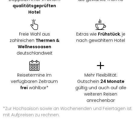
&
qualitätsgeprüften
Safa
Hotel
Erle
Zoo
Han
Freie Wahl aus
Extras wie
Frühstück
, je
Sere
zahlreichen
Thermen &
nach gewähltem Hotel
Park
Wellnessoasen
Allw
deutschlandweit
Müns
Zoo
Leip
Reisetermine im
Mehr Flexibilität:
Safa
verfügbaren Zeitraum
Gutschein
24 Monate
Beek
frei
wählbar*
gültig und auch auf alle
Ber
weiteren Reisen
ZOO
anrechenbar
Erle
*Zur Hochsaison sowie an Wochenenden und Feiertagen ist
Gels
mit Aufpreisen zu rechnen.
Welt
Wal
Nau