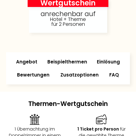
Wertgutschein
Futu
Bela
anrechenbar auf
Hotel + Therme
alle
für 2 Personen
Ang
Wass
Trop
Isla
The
Erdi
Angebot
Beispielthermen
Einlösung
Rula
Bad
Bewertungen
Zusatzoptionen
FAQ
Sch
aqu
The
&
Thermen-Wertgutschein
Bad
Sins
alle
Ang
1 Übernachtung im
1 Ticket pro Person
für
Zoo
Doppelzimmer in einem
die gewählte Therme