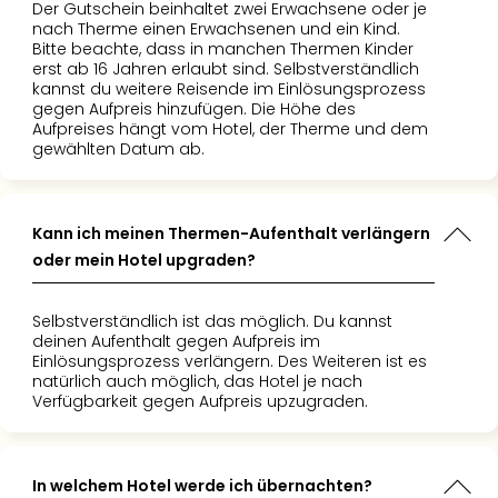
di
ortabel.
ten Tag
asser und
Der Gutschein beinhaltet zwei Erwachsene oder je
Ver
nach Therme einen Erwachsenen und ein Kind.
definitiv
 im Hotel
unen war
alle
Bitte beachte, dass in manchen Thermen Kinder
mmen!
lsame
 super
erst ab 16 Jahren erlaubt sind. Selbstverständlich
Ang
 eine kleine
bracht.
Danke
kannst du weitere Reisende im Einlösungsprozess
Nac
perfekt
us für
gegen Aufpreis hinzufügen. Die Höhe des
Dest
t – das
undum-
Aufpreises hängt vom Hotel, der Therme und dem
Musi
 definitiv
ket!"
gewählten Datum ab.
Berli
Ham
NRW
Kann ich meinen Thermen-Aufenthalt verlängern
Stut
oder mein Hotel upgraden?
Köln
Wie
alle
Selbstverständlich ist das möglich. Du kannst
Ang
deinen Aufenthalt gegen Aufpreis im
Einlösungsprozess verlängern. Des Weiteren ist es
Kultu
natürlich auch möglich, das Hotel je nach
&
Verfügbarkeit gegen Aufpreis upzugraden.
Spor
Nac
Kate
In welchem Hotel werde ich übernachten?
Mus