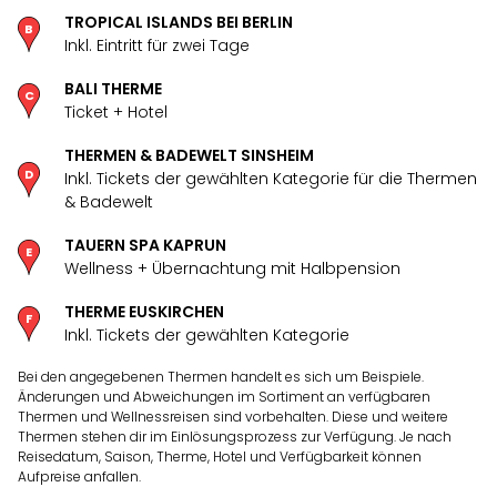
Öste
TROPICAL ISLANDS BEI BERLIN
Freiz
Inkl. Eintritt für zwei Tage
Fran
BALI THERME
alle
Ticket + Hotel
Ang
Frei
THERMEN & BADEWELT SINSHEIM
Deu
Inkl. Tickets der gewählten Kategorie für die Thermen
Freiz
& Badewelt
Baye
Freiz
TAUERN SPA KAPRUN
Hes
Wellness + Übernachtung mit Halbpension
Freiz
Nied
THERME EUSKIRCHEN
Inkl. Tickets der gewählten Kategorie
Freiz
NRW
Bei den angegebenen Thermen handelt es sich um Beispiele.
alle
Änderungen und Abweichungen im Sortiment an verfügbaren
Ang
Thermen und Wellnessreisen sind vorbehalten. Diese und weitere
Musi
Thermen stehen dir im Einlösungsprozess zur Verfügung. Je nach
&
Reisedatum, Saison, Therme, Hotel und Verfügbarkeit können
Aufpreise anfallen.
Sho