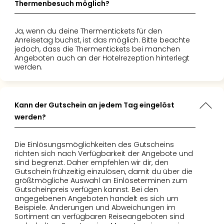
Thermenbesuch möglich?
–
die
Ja, wenn du deine Thermentickets für den
Auss
Anreisetag buchst, ist das möglich. Bitte beachte
Form
jedoch, dass die Thermentickets bei manchen
1
Angeboten auch an der Hotelrezeption hinterlegt
Die
werden.
Auss
alle
Ang
Kann der Gutschein an jedem Tag eingelöst
Spor
werden?
Skiu
in
Deu
Die Einlösungsmöglichkeiten des Gutscheins
Skiu
richten sich nach Verfügbarkeit der Angebote und
sind begrenzt. Daher empfehlen wir dir, den
in
Gutschein frühzeitig einzulösen, damit du über die
Öste
größtmögliche Auswahl an Einlöseterminen zum
Form
Gutscheinpreis verfügen kannst. Bei den
1
angegebenen Angeboten handelt es sich um
Reis
Beispiele. Änderungen und Abweichungen im
Sortiment an verfügbaren Reiseangeboten sind
Konz