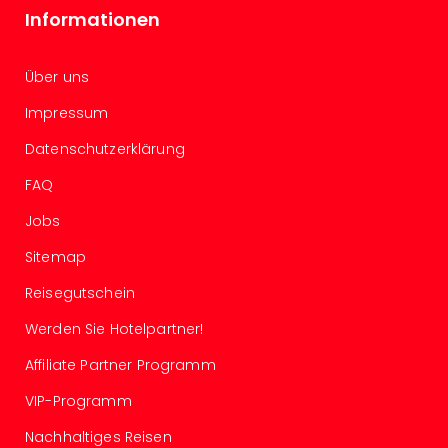
Südt
Informationen
Mar
Karl
alle
Über uns
Ang
Impressum
The
The
Datenschutzerklärung
Deu
The
FAQ
Öste
Jobs
alle
Ang
Sitemap
Nac
Reisegutschein
Kate
Well
Werden Sie Hotelpartner!
Schl
Kass
Affiliate Partner Programm
Bad
VIP-Programm
Sins
Wel
Nachhaltiges Reisen