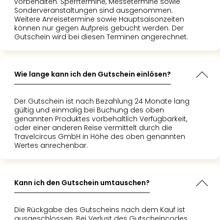
vorbehalten. Sperrtermine, Messetermine sowie
Nac
Sonderveranstaltungen sind ausgenommen.
Kate
Weitere Anreisetermine sowie Hauptsaisonzeiten
Konz
können nur gegen Aufpreis gebucht werden. Der
Gutschein wird bei diesen Terminen angerechnet.
Karo
G
Pitbu
Back
Wie lange kann ich den Gutschein einlösen?
Boy
Disn
Der Gutschein ist nach Bezahlung 24 Monate lang
in
gültig und einmalig bei Buchung des oben
Con
genannten Produktes vorbehaltlich Verfügbarkeit,
Schl
oder einer anderen Reise vermittelt durch die
Sch
Travelcircus GmbH in Höhe des oben genannten
Wertes anrechenbar.
Konz
alle
Ang
Fest
Kann ich den Gutschein umtauschen?
Ikar
Festi
Die Rückgabe des Gutscheins nach dem Kauf ist
Glüc
ausgeschlossen. Bei Verlust des Gutscheincodes