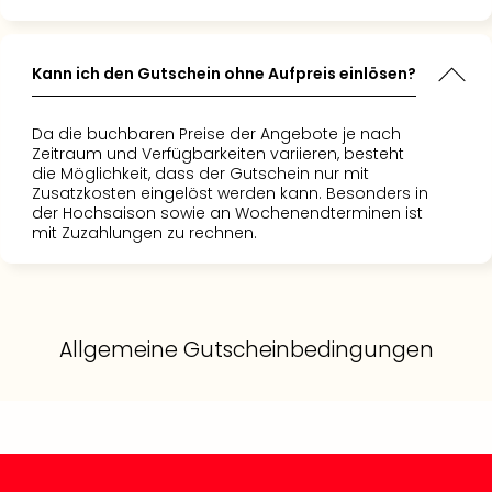
Allg
Baye
Wal
Kann ich den Gutschein ohne Aufpreis einlösen?
Baye
Bod
Da die buchbaren Preise der Angebote je nach
Harz
Zeitraum und Verfügbarkeiten variieren, besteht
Nor
die Möglichkeit, dass der Gutschein nur mit
NRW
Zusatzkosten eingelöst werden kann. Besonders in
Ost
der Hochsaison sowie an Wochenendterminen ist
mit Zuzahlungen zu rechnen.
Sch
alle
Ang
Well
Eur
Allgemeine Gutscheinbedingungen
Deu
Itali
Nied
Öste
Pole
Schw