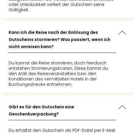
Insel
oder Unlesbarkeit verliert der Gutschein seine
M’er
Gültigkeit.
Lun
Black
Festi
Kann ich die Reise nach der Einlösung des
Nibiri
Gutscheins stornieren? Was passiert, wenn ich
Festi
alle
nicht anreisen kann?
Ang
Loca
Du kannst die Reise stornieren, doch hierdurch
Konz
entstehen Stornierungskosten. Diese kannst du
in
den AGB des Reiseveranstalters bzw. den
Konditionen des vermittelten Hotels in der
Köln
Buchungsstrecke entnehmen.
Konz
in
Düss
Well
Gibt es für den Gutschein eine
Nac
Geschenkverpackung?
Dest
Well
Du erhältst den Gutschein als PDF-Datei per E-Mail.
Deu