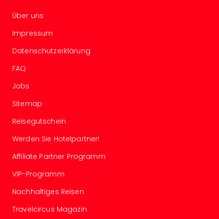
Of
Thro
Über uns
Stud
Impressum
Tour
Swar
Datenschutzerklärung
Krist
Mini
FAQ
Wun
Jobs
Ham
War
Sitemap
Bros.
Stud
Reisegutschein
Tour
Werden Sie Hotelpartner!
Lon
–
Affiliate Partner Programm
The
VIP-Programm
Mak
of
Nachhaltiges Reisen
Harr
Pott
Travelcircus Magazin
Tita