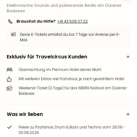
Elektronische Sounds und pulsierende Beats am Dürener
Futu
Badesee
Bela
alle
Brauchst du Hilfe?
+41 43 508 07 22
Ang
Wass
Deine E-Tickets erhältst du bis 7 Tage vor Anreise per E-
Trop
Mail.
Isla
The
Exklusiv für Travelcircus Kunden
Erdi
Rula
Übernachtung im Premium Hotel deiner Wahl
Bad
Mit weiteren Extras wie Frühstück, je nach gewähltem Hotel
Sch
aqu
Weekend-Ticket (3 Tage) für das NIBIRII Festival am Dürener
The
Badesee
&
Bad
Sins
Was wir lieben
alle
Ang
Feiere zu Psytrance, Drum & Bass und Techno vom 28.08.-
30.08.2026
Zoo