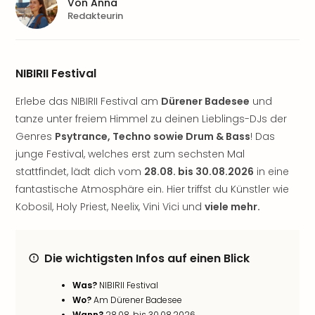
Aqu
Von
Anna
Redakteurin
Zool
Gar
Berli
alle
NIBIRII Festival
Ang
noc
Erlebe das NIBIRII Festival am
Dürener Badesee
und
meh
tanze unter freiem Himmel zu deinen Lieblings-DJs der
Frei
Genres
Psytrance, Techno sowie Drum & Bass
! Das
Hau
junge Festival, welches erst zum sechsten Mal
Feri
stattfindet, lädt dich vom
28.08. bis 30.08.2026
in eine
Feri
Nac
fantastische Atmosphäre ein. Hier triffst du Künstler wie
Dest
Kobosil, Holy Priest, Neelix, Vini Vici und
viele mehr.
Frei
Eur
Frei
Die wichtigsten Infos auf einen Blick
Deu
Freiz
Was?
NIBIRII Festival
Nied
Wo?
Am Dürener Badesee
Freiz
Wann?
28.08. bis 30.08.2026