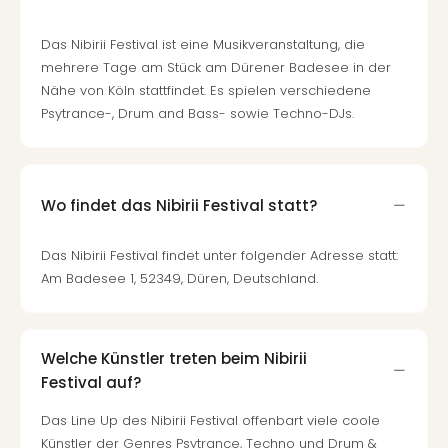
Fest
Bad
Das Nibirii Festival ist eine Musikveranstaltung, die
Bad
mehrere Tage am Stück am Dürener Badesee in der
Veg
Nähe von Köln stattfindet. Es spielen verschiedene
Rou
Psytrance-, Drum and Bass- sowie Techno-DJs.
Qua
Com
Club
Pret
Wo
Wo findet das Nibirii Festival statt?
alle
Ang
Das Nibirii Festival findet unter folgender Adresse statt:
Fest
Am Badesee 1, 52349, Düren, Deutschland.
Dom
Fest
Stör
Welche Künstler treten beim Nibirii
Fest
Mus
Festival auf?
Fuld
Das Line Up des Nibirii Festival offenbart viele coole
Are
Künstler der Genres Psytrance, Techno und Drum &