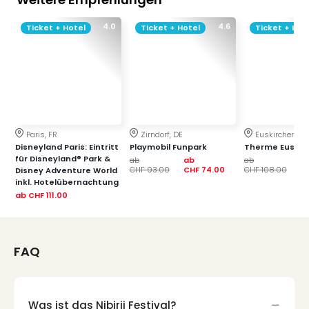
der
Vam
4.0
4.6
Ticket + Hotel
Ticket + Hotel
Ticket + Hot
alle
Ang
Sho
&
Thea
ABB
Voy
Paris, FR
Zirndorf, DE
Euskirchen, DE
in
Disneyland Paris: Eintritt
Playmobil Funpark
Therme Euskir
für Disneyland® Park &
ab
ab
ab
a
Lon
CHF 93.00
CHF 74.00
CHF 108.00
CH
Disney Adventure World
Harr
inkl. Hotelübernachtung
Pott
ab
CHF 111.00
Thea
Lon
Frie
FAQ
Pala
Berli
Fest
Neu
Was ist das Nibirii Festival?