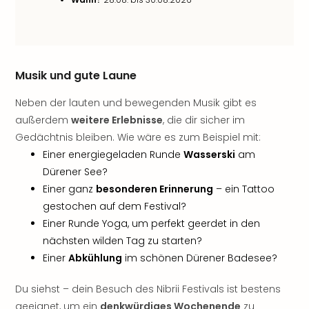
Öste
Freiz
Fran
alle
Ang
Musik und gute Laune
Frei
Neben der lauten und bewegenden Musik gibt es
Deu
Freiz
außerdem
weitere Erlebnisse
, die dir sicher im
Baye
Gedächtnis bleiben. Wie wäre es zum Beispiel mit:
Freiz
Einer energiegeladen Runde
Wasserski
am
Hes
Dürener See?
Freiz
Einer ganz
besonderen Erinnerung
– ein Tattoo
Nied
gestochen auf dem Festival?
Freiz
Einer Runde Yoga, um perfekt geerdet in den
NRW
alle
nächsten wilden Tag zu starten?
Ang
Einer
Abkühlung
im schönen Dürener Badesee?
Musi
&
Du siehst – dein Besuch des Nibrii Festivals ist bestens
Sho
geeignet, um ein
denkwürdiges Wochenende
zu