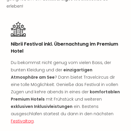
Nac
erleben!
Kate
Musi
Starl
Expr
Moul
Rou
Nibrii Festival inkl. Übernachtung im Premium
Das
Hotel
Musi
Köni
Du bekommst nicht genug vom vielen Bass, der
der
bunten Kleidung und der
einzigartigen
Löw
Atmosphäre am See
? Dann bietet Travelcircus dir
Die
eine tolle Möglichkeit: Genieße das Festival in vollen
Eisk
Zügen und kehre abends in eines der
komfortablen
Tarz
Premium Hotels
mit Frühstück und weiteren
MJ
–
exklusiven Inklusivleistungen
ein. Bestens
Das
ausgeschlafen startest du dann in den nächsten
Mich
Festivaltag
.
Jac