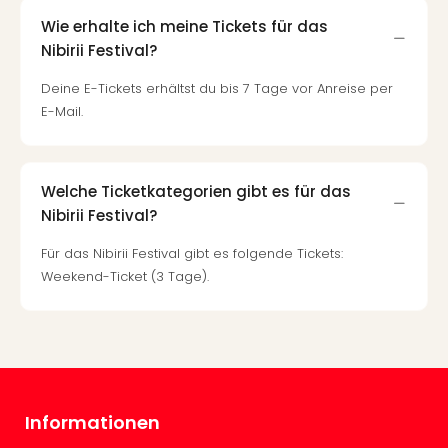
Tec
Wie erhalte ich meine Tickets für das
Sins
Nibirii Festival?
Mer
Ben
Deine E-Tickets erhältst du bis 7 Tage vor Anreise per
Mus
E-Mail.
Stut
Pors
Mus
Auto
Welche Ticketkategorien gibt es für das
Wolf
Nibirii Festival?
BM
Für das Nibirii Festival gibt es folgende Tickets:
Mus
Weekend-Ticket (3 Tage).
in
Mün
Barb
Mus
alle
Ang
Auss
Informationen
Ga