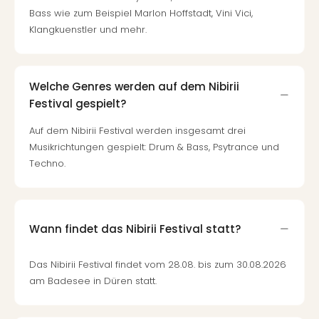
di
Bass wie zum Beispiel Marlon Hoffstadt, Vini Vici,
Ver
Klangkuenstler und mehr.
alle
Ang
Nac
Dest
Welche Genres werden auf dem Nibirii
Musi
Festival gespielt?
Berli
Ham
Auf dem Nibirii Festival werden insgesamt drei
NRW
Musikrichtungen gespielt: Drum & Bass, Psytrance und
Stut
Techno.
Köln
Wie
alle
Ang
Wann findet das Nibirii Festival statt?
Kultu
&
Das Nibirii Festival findet vom 28.08. bis zum 30.08.2026
Spor
am Badesee in Düren statt.
Nac
Kate
Mus