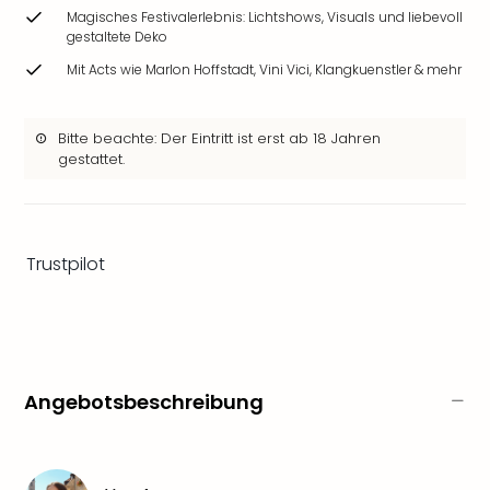
&
Magisches Festivalerlebnis: Lichtshows, Visuals und liebevoll
Safa
gestaltete Deko
Erle
Mit Acts wie Marlon Hoffstadt, Vini Vici, Klangkuenstler & mehr
Zoo
Han
Sere
Bitte beachte: Der Eintritt ist erst ab 18 Jahren
Park
gestattet.
Allw
Müns
Zoo
Leip
Trustpilot
Safa
Beek
Ber
ZOO
Erle
Gels
Angebotsbeschreibung
Welt
Wal
Nau