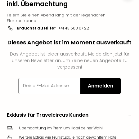
inkl. Übernachtung
Futu
Bela
Feiern Sie einen Abend lang mit der legendären
alle
Elektronikband
Ang
Brauchst du Hilfe?
+41 43 508 07 22
Wass
Trop
Dieses Angebot ist im Moment ausverkauft
Isla
The
Das Angebot ist leider ausverkauft. Melde dich jetzt für
unseren Newsletter an, um keine neuen Angebote zu
Erdi
verpassen!
Rula
Bad
Sch
Anmelden
aqu
The
&
Bad
Exklusiv für Travelcircus Kunden
Sins
alle
Übernachtung im Premium Hotel deiner Wahl
Ang
Zoo
Weitere Extras wie Frühstück, je nach gewähltem Hotel