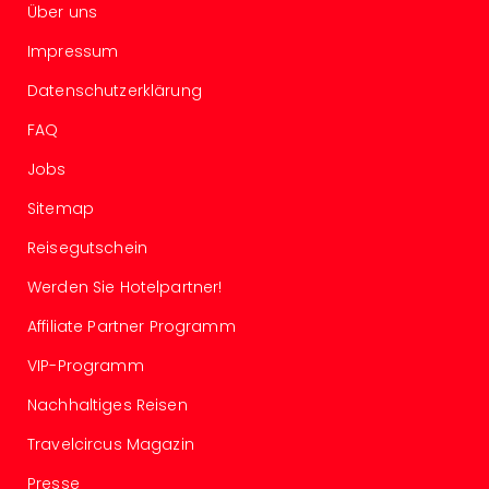
Über uns
Tec
Sins
Impressum
Mer
Ben
Datenschutzerklärung
Mus
FAQ
Stut
Pors
Jobs
Mus
Auto
Sitemap
Wolf
Reisegutschein
BM
Mus
Werden Sie Hotelpartner!
in
Affiliate Partner Programm
Mün
Barb
VIP-Programm
Mus
alle
Nachhaltiges Reisen
Ang
Travelcircus Magazin
Auss
Ga
Presse