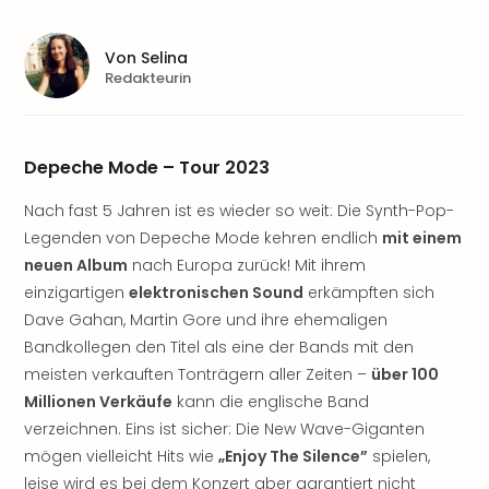
Aqu
Zool
Gar
Von
Selina
Berli
Redakteurin
alle
Ang
noc
Depeche Mode – Tour 2023
meh
Frei
Nach fast 5 Jahren ist es wieder so weit: Die Synth-Pop-
Hau
Legenden von Depeche Mode kehren endlich
mit einem
Feri
neuen Album
nach Europa zurück! Mit ihrem
Feri
Nac
einzigartigen
elektronischen Sound
erkämpften sich
Dest
Dave Gahan, Martin Gore und ihre ehemaligen
Frei
Bandkollegen den Titel als eine der Bands mit den
Eur
meisten verkauften Tonträgern aller Zeiten –
über 100
Frei
Millionen Verkäufe
kann die englische Band
Deu
verzeichnen. Eins ist sicher: Die New Wave-Giganten
Freiz
mögen vielleicht Hits wie
„Enjoy The Silence”
spielen,
Nied
leise wird es bei dem Konzert aber garantiert nicht
Freiz