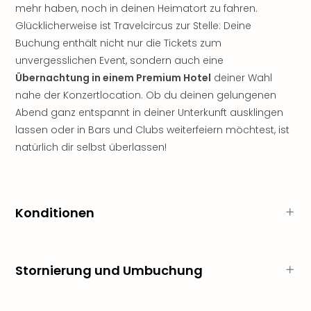
Nac
mehr haben, noch in deinen Heimatort zu fahren.
Kate
Glücklicherweise ist Travelcircus zur Stelle: Deine
Musi
Buchung enthält nicht nur die Tickets zum
Starl
unvergesslichen Event, sondern auch eine
Expr
Übernachtung in einem Premium Hotel
deiner Wahl
Moul
nahe der Konzertlocation. Ob du deinen gelungenen
Rou
Abend ganz entspannt in deiner Unterkunft ausklingen
Das
Musi
lassen oder in Bars und Clubs weiterfeiern möchtest, ist
Köni
natürlich dir selbst überlassen!
der
Löw
Die
Eisk
Konditionen
Tarz
MJ
–
Das
Stornierung und Umbuchung
Mich
Jac