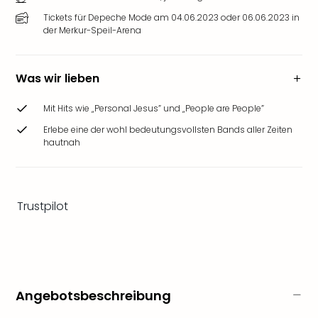
&
Tickets für Depeche Mode am 04.06.2023 oder 06.06.2023 in
Safa
der Merkur-Speil-Arena
Erle
Zoo
Han
Was wir lieben
Sere
Park
Mit Hits wie „Personal Jesus” und „People are People”
Allw
Erlebe eine der wohl bedeutungsvollsten Bands aller Zeiten
Müns
hautnah
Zoo
Leip
Safa
Beek
Trustpilot
Ber
ZOO
Erle
Gels
Welt
Wal
Angebotsbeschreibung
Nau