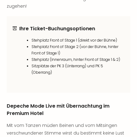
Öste
zugehen!
Freiz
Fran
alle
Ihre Ticket-Buchungsoptionen
Ang
Frei
Stehplatz Front of Stage 1 (direkt vor der Bühne)
Deu
Stehplatz Front of Stage 2 (vor der Bühne, hinter
Freiz
Front of Stage 1)
Baye
Stehplatz (Innenraum, hinter Front of Stage 1 & 2)
Freiz
Sitzplätze der PK 3 (Unterrang) und PK 5
Hes
(Oberrang)
Freiz
Nied
Freiz
NRW
Depeche Mode Live mit Übernachtung im
alle
Premium Hotel
Ang
Musi
Mit vom Tanzen müden Beinen und vom Mitsingen
&
verschwundener Stimme wirst du bestimmt keine Lust
Sho