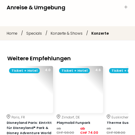
Musi
Anreise & Umgebung
Der
Teuf
träg
Pra
/
/
/
Die
Home
Specials
Konzerte & Shows
Konzerte
Sch
und
das
Weitere Empfehlungen
Biest
Wie
4.0
4.6
Ticket + Hotel
Ticket + Hotel
Ticket + Hot
Mari
Ther
Sta
Ente
Das
Pha
der
Paris, FR
Zirndorf, DE
Euskirchen, DE
Ope
Disneyland Paris: Eintritt
Playmobil Funpark
Therme Euskir
Köln
für Disneyland® Park &
ab
ab
ab
a
Tan
CHF 93.00
CHF 74.00
CHF 108.00
CH
Disney Adventure World