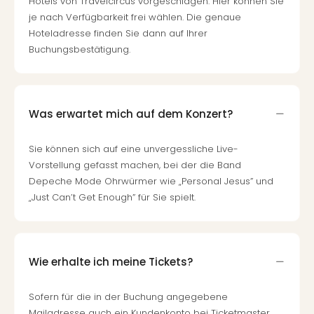
Hotels von Travelcircus vorgeschlagen. Hier können Sie
Fest
je nach Verfügbarkeit frei wählen. Die genaue
Bad
Hoteladresse finden Sie dann auf Ihrer
Bad
Buchungsbestätigung.
Veg
Rou
Qua
Com
Club
Was erwartet mich auf dem Konzert?
Pret
Wo
Sie können sich auf eine unvergessliche Live-
alle
Vorstellung gefasst machen, bei der die Band
Ang
Depeche Mode Ohrwürmer wie „Personal Jesus” und
Fest
„Just Can’t Get Enough” für Sie spielt.
Dom
Fest
Stör
Fest
Wie erhalte ich meine Tickets?
Mus
Fuld
Sofern für die in der Buchung angegebene
Are
Mailadresse auch ein Kundenkonto bei Ticketmaster