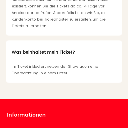
di
Ver
existiert, können Sie die Tickets ab ca. 14 Tage vor
alle
Anreise dort aufrufen. Andernfalls bitten wir Sie, ein
Ang
Kundenkonto bei Ticketmaster zu erstellen, um die
Nac
Tickets zu erhalten.
Dest
Musi
Berli
Ham
Was beinhaltet mein Ticket?
NRW
Stut
Ihr Ticket inkludiert neben der Show auch eine
Köln
Übernachtung in einem Hotel.
Wie
alle
Ang
Kultu
&
Spor
Nac
Informationen
Kate
Mus