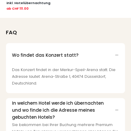
inkl. Hotelübernachtung
der
ab
CHF 111.00
Vam
alle
Ang
Sho
FAQ
&
Thea
ABB
Wo findet das Konzert statt?
Voy
in
Lon
Das Konzert findet in der Merkur-Speil-Arena statt. Die
Harr
Adresse lautet: Arena-Straße 1, 40474 Düsseldorf,
Pott
Deutschland.
Thea
Lon
Frie
In welchem Hotel werde ich übernachten
Pala
und wo finde ich die Adresse meines
Berli
gebuchten Hotels?
Fest
Sie bekommen bei Ihrer Buchung mehrere Premium
Neu