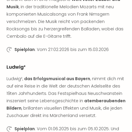
di
Ver
Musik
, in der traditionelle Melodien Mozarts mit neu
alle
komponierten Musicalsongs von Frank Nimsgern
Ang
verschmelzen. Die Musik reicht von packenden
Nac
Rocksongs bis zu herzergreifenden Balladen, wobei das
Dest
Cembalo auf die E-Gitarre trifft.
Musi
Berli
Spielplan
: Vom 27.02.2026 bis zum 15.03.2026
Ham
NRW
Stut
Ludwig²
Köln
Wie
Ludwig²,
das Erfolgsmusical aus Bayern
, nimmt dich mit
alle
auf eine Reise in die Welt der deutschen Adelselite des
Ang
19ten Jahrhunderts. Das Festspielhaus Neuschwanstein
Kultu
inszeniert seine Lebensgeschichte in
atemberaubenden
&
Bildern
, brillanten visuellen Effekten und Musik, die jeden
Spor
Zuschauer direkt ins Märchenland versetzt.
Nac
Kate
Spielplan
: Vom 01.06.2025 bis zum 05.10.2025. Und
Mus