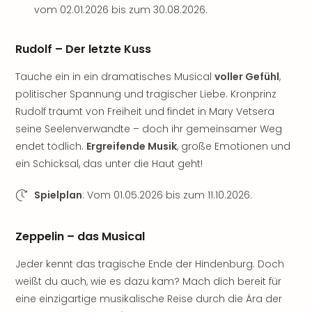
Tec
vom 02.01.2026 bis zum 30.08.2026.
Sins
Mer
Rudolf – Der letzte Kuss
Ben
Mus
Tauche ein in ein dramatisches Musical
voller Gefühl
,
Stut
politischer Spannung und tragischer Liebe. Kronprinz
Pors
Rudolf träumt von Freiheit und findet in Mary Vetsera
Mus
seine Seelenverwandte – doch ihr gemeinsamer Weg
Auto
endet tödlich.
Ergreifende Musik
, große Emotionen und
Wolf
BM
ein Schicksal, das unter die Haut geht!
Mus
in
Spielplan
: Vom 01.05.2026 bis zum 11.10.2026.
Mün
Barb
Zeppelin – das Musical
Mus
alle
Jeder kennt das tragische Ende der Hindenburg. Doch
Ang
weißt du auch, wie es dazu kam? Mach dich bereit für
Auss
eine einzigartige musikalische Reise durch die Ära der
Ga