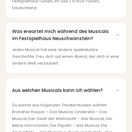
Festspielhaus Füssen, Im See 1, 87629 Füssen,
Südt
Deutschland.
Mar
Karl
alle
Ang
Was erwartet mich während des Musicals
The
im Festspielhaus Neuschwanstein?
The
Deu
Jedes Musical hat eine andere spektakuläre
The
Geschichte. Freu dich auf einen Abend, der dich in eine
Öste
andere Welt verzaubert.
alle
Ang
Nac
Kate
Aus welchen Musicals kann ich wählen?
Well
Schl
Du kannst aus folgenden Theaterstücken wählen:
Kass
Brandner Kaspar – Das Musical, Cinderella – Das
Bad
Musical, Der Geist der Weihnacht – das Musical, Der
Sins
kleine Horrorladen, Die Päpstin – das Musical, Die
Wel