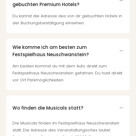
gebuchten Premium Hotels?
Allg
Baye
Du kannst die Adresse des von dir gebuchten Hotels in
Wal
der Buchungsbestätigung einsehen.
Baye
Bod
Harz
Nor
Wie komme ich am besten zum
NRW
Festspielhaus Neuschwanstein?
Ost
Sch
Am besten kommst du mit dem Auto direkt zum
alle
Festspielhaus Neuschwanstein gefahren. Du hast direkt
Ang
vor Ort Parkmöglichkeiten.
Well
Eur
Deu
Itali
Wo finden die Musicals statt?
Nied
Öste
Die Musicals finden im Festspielhaus Neuschwanstein
Pole
statt. Die Adresse des Veranstaltungsortes lautet:
Schw