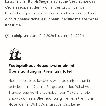
Of
Luftschiffahrt.
Ralph Siegel
erzählt die Geschichte des
Thro
Grafen Zeppelin, dem Pionier der Luftfahrt, in der
Stud
Uraufführung seines Musicals Zeppelin ganz neu. Freu
Tour
dich auf
sensationelle Bühnenbilder und meisterhafte
Swar
Kostüme
.
Krist
Mini
Spielplan
: Vom 16.10.2025 bis zum 16.11.2025
Wun
Ham
War
Bros.
Stud
Tour
Festspielhaus Neuschwanstein mit
Lon
Übernachtung im Premium Hotel
–
The
Nach so einer tollen Show willst du einfach nur in
Mak
dein Bett fallen? Keine Sorge, denn das Paket von
of
Travelcircus beinhaltet neben den Tickets für die
Harr
Show auch eine
Übernachtung in einem Premium
Pott
Hotel
deiner Wahl. Du musst dir also keine
Tita