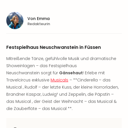
Aqu
Zool
Gar
Von
Emma
Berli
Redakteurin
alle
Ang
noc
meh
Festspielhaus Neuschwanstein in Füssen
Frei
Hau
Mitreißende Tänze, gefühlvolle Musik und dramatische
Feri
Showeinlagen – das Festspielhaus
Feri
Neuschwanstein sorgt für
Gänsehaut
! Erlebe mit
Nac
Travelcircus exklusive
Musicals
– **Cinderella – das
Dest
Musical , Rudolf – der letzte Kuss, der kleine Horrorladen,
Frei
Brandner Kaspar, Ludwig² und Zeppelin, die Päpstin –
Eur
das Musical , der Geist der Weihnacht – das Musical &
Frei
Deu
die Zauberflöte – das Musical **.
Freiz
Nied
Freiz