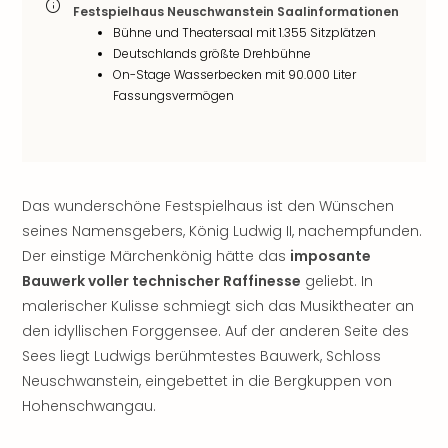
Festspielhaus Neuschwanstein Saalinformationen
Öste
Bühne und Theatersaal mit 1.355 Sitzplätzen
Freiz
Deutschlands größte Drehbühne
Fran
On-Stage Wasserbecken mit 90.000 Liter
alle
Fassungsvermögen
Ang
Frei
Deu
Freiz
Baye
Das wunderschöne Festspielhaus ist den Wünschen
Freiz
seines Namensgebers, König Ludwig II, nachempfunden.
Hes
Der einstige Märchenkönig hätte das
imposante
Freiz
Bauwerk voller technischer Raffinesse
geliebt. In
Nied
Freiz
malerischer Kulisse schmiegt sich das Musiktheater an
NRW
den idyllischen Forggensee. Auf der anderen Seite des
alle
Sees liegt Ludwigs berühmtestes Bauwerk, Schloss
Ang
Neuschwanstein, eingebettet in die Bergkuppen von
Musi
Hohenschwangau.
&
Sho