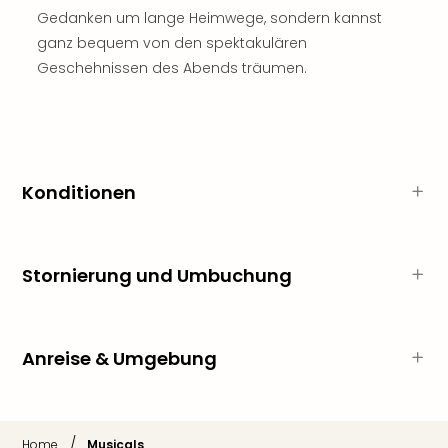
Gedanken um lange Heimwege, sondern kannst
–
die
ganz bequem von den spektakulären
Auss
Geschehnissen des Abends träumen.
Form
1
Die
Auss
alle
Konditionen
Ang
Spor
Skiu
in
Stornierung und Umbuchung
Deu
Skiu
in
Öste
Anreise & Umgebung
Form
1
Reis
Konz
/
Home
Musicals