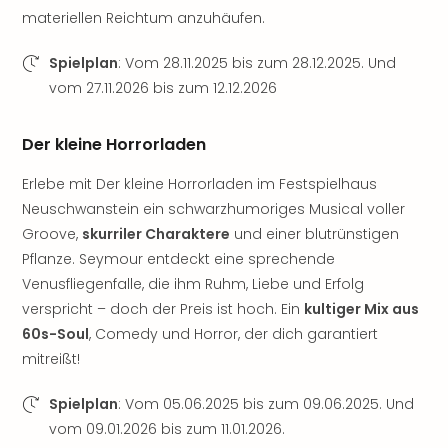
der
materiellen Reichtum anzuhäufen.
Vam
alle
Spielplan
: Vom 28.11.2025 bis zum 28.12.2025. Und
Ang
vom 27.11.2026 bis zum 12.12.2026
Sho
&
Der kleine Horrorladen
Thea
ABB
Erlebe mit Der kleine Horrorladen im Festspielhaus
Voy
Neuschwanstein ein schwarzhumoriges Musical voller
in
Groove,
skurriler Charaktere
und einer blutrünstigen
Lon
Harr
Pflanze. Seymour entdeckt eine sprechende
Pott
Venusfliegenfalle, die ihm Ruhm, Liebe und Erfolg
Thea
verspricht – doch der Preis ist hoch. Ein
kultiger Mix aus
Lon
60s-Soul
, Comedy und Horror, der dich garantiert
Frie
mitreißt!
Pala
Berli
Spielplan
: Vom 05.06.2025 bis zum 09.06.2025. Und
Fest
vom 09.01.2026 bis zum 11.01.2026.
Neu