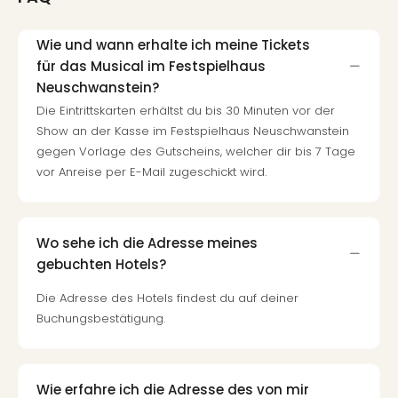
Insel
M’er
Lun
Wie und wann erhalte ich meine Tickets
Black
für das Musical im Festspielhaus
Festi
Neuschwanstein?
Nibiri
Die Eintrittskarten erhältst du bis 30 Minuten vor der
Festi
Show an der Kasse im Festspielhaus Neuschwanstein
alle
gegen Vorlage des Gutscheins, welcher dir bis 7 Tage
Ang
vor Anreise per E-Mail zugeschickt wird.
Loca
Konz
in
Köln
Wo sehe ich die Adresse meines
Konz
gebuchten Hotels?
in
Düss
Die Adresse des Hotels findest du auf deiner
Well
Buchungsbestätigung.
Nac
Dest
Well
Wie erfahre ich die Adresse des von mir
Deu