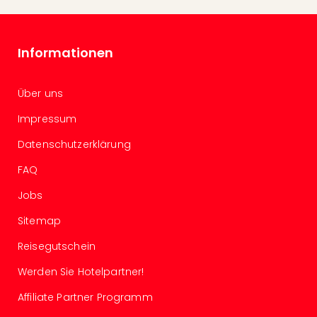
alle
Ang
Kurz
Informationen
Nac
Dest
Kurz
Über uns
Deu
Impressum
Kurz
Ost
Datenschutzerklärung
Kurz
Nor
FAQ
Kurz
Jobs
Baye
Kurz
Sitemap
Harz
Kurz
Reisegutschein
Sch
Werden Sie Hotelpartner!
Kurz
Bod
Affiliate Partner Programm
Kurz