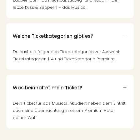
Zauberflöte – das Musical, Ludwig² und Rudolf – Der
Hote
Bad
letzte Kuss & Zeppelin – das Musical.
Arol
Tau
Spa
alle
Welche Ticketkategorien gibt es?
Ang
The
Du hast die folgenden Ticketkategorien zur Auswahl:
The
Ticketkategorien 1-4 und Ticketkategorie Premium.
Erdi
The
Bad
Wöri
Was beinhaltet mein Ticket?
Trop
Isla
Dein Ticket für das Musical inkludiert neben dem Eintritt
The
Sins
auch eine Übernachtung in einem Premium Hotel
Bad
deiner Wahl.
Sch
Tau
The