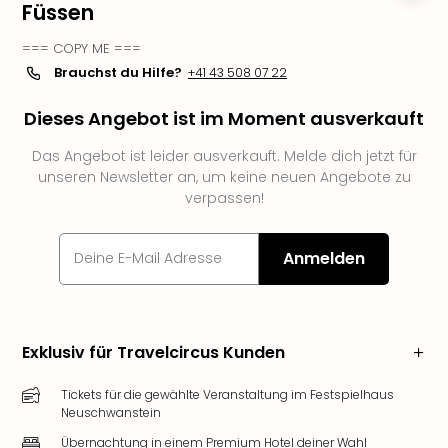
Füssen
Futu
Bela
=== COPY ME ===
alle
Brauchst du Hilfe?
+41 43 508 07 22
Ang
Wass
Dieses Angebot ist im Moment ausverkauft
Trop
Isla
Das Angebot ist leider ausverkauft. Melde dich jetzt für
The
unseren Newsletter an, um keine neuen Angebote zu
Erdi
verpassen!
Rula
Bad
Anmelden
Sch
aqu
The
&
Bad
Exklusiv für Travelcircus Kunden
Sins
alle
Tickets für die gewählte Veranstaltung im Festspielhaus
Neuschwanstein
Ang
Zoo
Übernachtung in einem Premium Hotel deiner Wahl