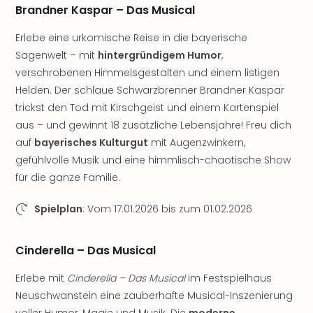
Nac
Brandner Kaspar – Das Musical
Kate
Musi
Erlebe eine urkomische Reise in die bayerische
Starl
Sagenwelt – mit
hintergründigem Humor
,
Expr
verschrobenen Himmelsgestalten und einem listigen
Moul
Helden. Der schlaue Schwarzbrenner Brandner Kaspar
Rou
trickst den Tod mit Kirschgeist und einem Kartenspiel
Das
aus – und gewinnt 18 zusätzliche Lebensjahre! Freu dich
Musi
auf
bayerisches Kulturgut
mit Augenzwinkern,
Köni
gefühlvolle Musik und eine himmlisch-chaotische Show
der
Löw
für die ganze Familie.
Die
Eisk
Spielplan
: Vom 17.01.2026 bis zum 01.02.2026
Tarz
MJ
Cinderella – Das Musical
–
Das
Erlebe mit
Cinderella – Das Musical
im Festspielhaus
Mich
Neuschwanstein eine zauberhafte Musical-Inszenierung
Jac
voller Humor, Magie und Musik. Die
moderne