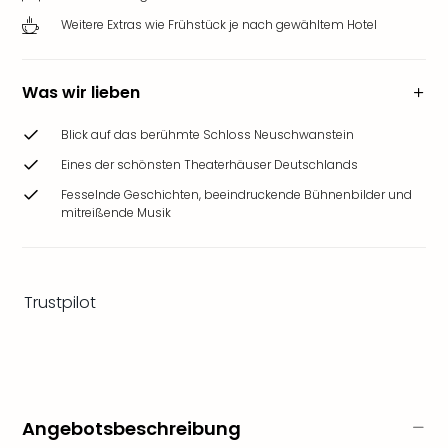
&
Weitere Extras wie Frühstück je nach gewähltem Hotel
Safa
Erle
Zoo
Was wir lieben
Han
Sere
Blick auf das berühmte Schloss Neuschwanstein
Park
Allw
Eines der schönsten Theaterhäuser Deutschlands
Müns
Fesselnde Geschichten, beeindruckende Bühnenbilder und
Zoo
mitreißende Musik
Leip
Safa
Beek
Ber
Trustpilot
ZOO
Erle
Gels
Welt
Wal
Angebotsbeschreibung
Nau