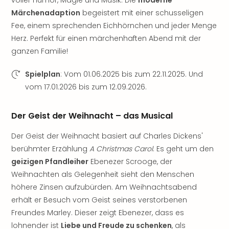
Musi
Der
Märchenadaption
begeistert mit einer schusseligen
Teuf
Fee, einem sprechenden Eichhörnchen und jeder Menge
träg
Herz. Perfekt für einen märchenhaften Abend mit der
Pra
ganzen Familie!
Die
Sch
Spielplan
: Vom 01.06.2025 bis zum 22.11.2025. Und
und
vom 17.01.2026 bis zum 12.09.2026.
das
Biest
Wie
Der Geist der Weihnacht – das Musical
Mari
Ther
Der Geist der Weihnacht basiert auf Charles Dickens'
Sta
berühmter Erzählung
A Christmas Carol
. Es geht um den
Ente
geizigen Pfandleiher
Ebenezer Scrooge, der
Das
Weihnachten als Gelegenheit sieht den Menschen
Pha
höhere Zinsen aufzubürden. Am Weihnachtsabend
der
erhält er Besuch vom Geist seines verstorbenen
Ope
Freundes Marley. Dieser zeigt Ebenezer, dass es
Köln
lohnender ist
Liebe und Freude zu schenken
, als
Tan