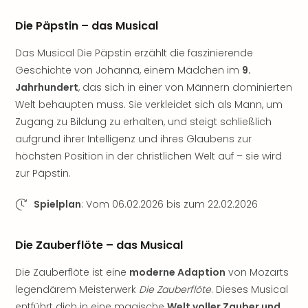
Fest
Bad
Die Päpstin – das Musical
Bad
Veg
Das Musical Die Päpstin erzählt die faszinierende
Rou
Geschichte von Johanna, einem Mädchen im
9.
Qua
Jahrhundert
, das sich in einer von Männern dominierten
Com
Welt behaupten muss. Sie verkleidet sich als Mann, um
Club
Zugang zu Bildung zu erhalten, und steigt schließlich
Pret
aufgrund ihrer Intelligenz und ihres Glaubens zur
Wo
höchsten Position in der christlichen Welt auf – sie wird
alle
Ang
zur Päpstin.
Fest
Dom
Spielplan
: Vom 06.02.2026 bis zum 22.02.2026
Fest
Stör
Die Zauberflöte – das Musical
Fest
Mus
Die Zauberflöte ist eine
moderne Adaption
von Mozarts
Fuld
legendärem Meisterwerk
Die Zauberflöte
. Dieses Musical
Are
entführt dich in eine magische
Welt voller Zauber und