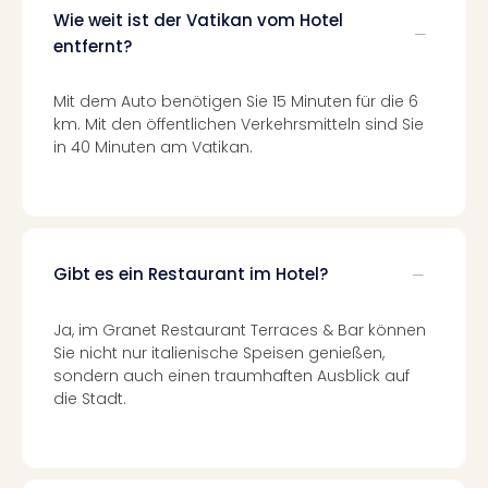
Fest
Wie weit ist der Vatikan vom Hotel
Bad
entfernt?
Bad
Veg
Mit dem Auto benötigen Sie 15 Minuten für die 6
Rou
km. Mit den öffentlichen Verkehrsmitteln sind Sie
Qua
in 40 Minuten am Vatikan.
Com
Club
Pret
Wo
alle
Ang
Gibt es ein Restaurant im Hotel?
Fest
Dom
Ja, im Granet Restaurant Terraces & Bar können
Fest
Sie nicht nur italienische Speisen genießen,
Stör
sondern auch einen traumhaften Ausblick auf
Fest
die Stadt.
Mus
Fuld
Are