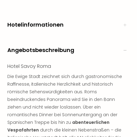
Öste
Freiz
Fran
Hotelinformationen
alle
Ang
Frei
Deu
Angebotsbeschreibung
Freiz
Baye
Freiz
Hotel Savoy Roma
Hes
Die Ewige Stadt zeichnet sich durch gastronomische
Freiz
Raffinesse, italienische Herzlichkeit und historisch
Nied
römische Sehenswürdigkeiten aus. Roms
Freiz
NRW
beeindruckendes Panorama wird Sie in den Bann
alle
ziehen und nicht wieder loslassen. Über ein
Ang
romantisches Dinner bei Sonnenuntergang an der
Musi
Spanischen Treppe bis hin zu
abenteuerlichen
&
Vespafahrten
durch die kleinen Nebenstraßen – die
Sho