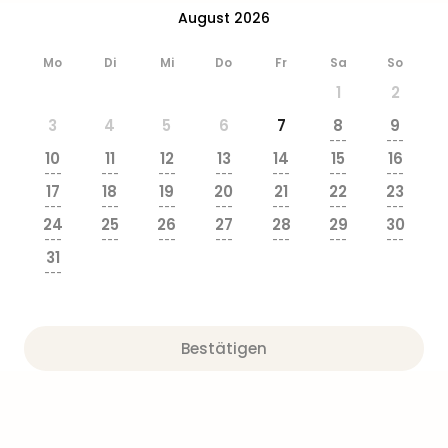
&
August 2026
Safa
Erle
Mo
Di
Mi
Do
Fr
Sa
So
Zoo
1
2
Han
Sere
3
4
5
6
7
8
9
Park
---
---
10
11
12
13
14
15
16
Allw
---
---
---
---
---
---
---
Müns
17
18
19
20
21
22
23
Zoo
---
---
---
---
---
---
---
24
25
26
27
28
29
30
Leip
---
---
---
---
---
---
---
Safa
31
Beek
---
Ber
ZOO
Erle
Bestätigen
Gels
Welt
Wal
Nau