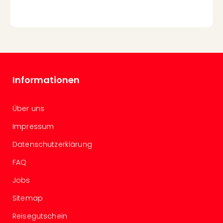
Of
Thro
Stud
Tour
Swar
Krist
Mini
Informationen
Wun
Ham
War
Über uns
Bros.
Stud
Impressum
Tour
Datenschutzerklärung
Lon
–
FAQ
The
Mak
Jobs
of
Sitemap
Harr
Pott
Reisegutschein
Tita