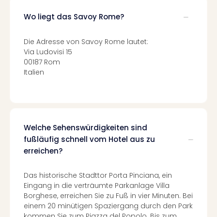
di
Ver
Wo liegt das Savoy Rome?
alle
Ang
Die Adresse von Savoy Rome lautet:
Nac
Via Ludovisi 15
Dest
00187 Rom
Musi
Italien
Berli
Ham
NRW
Stut
Köln
Wie
Welche Sehenswürdigkeiten sind
alle
fußläufig schnell vom Hotel aus zu
Ang
erreichen?
Kultu
&
Das historische Stadttor Porta Pinciana, ein
Spor
Eingang in die verträumte Parkanlage Villa
Nac
Borghese, erreichen Sie zu Fuß in vier Minuten. Bei
Kate
einem 20 minütigen Spaziergang durch den Park
Mus
kommen Sie zum Piazza del Popolo. Bis zum