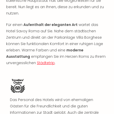
italienische Hauptstadt hält alle Möglichkeiten für Sie
Nac
bereit. Nun liegt es an Ihnen, diese zu erkunden und zu
Kate
nutzen.
Musi
Starl
Expr
Für einen
Aufenthalt der eleganten Art
wartet das
Moul
Hotel Savoy Roma auf Sie. Nahe dem städtischen
Rou
Zentrum und direkt an der Parkanlage Villa Borghese
Das
können Sie funktionalen Komfort in einer ruhigen Lage
Musi
erleben. Warme Farben und eine
moderne
Köni
Ausstattung
empfangen Sie im Herzen Roms zu Ihrem
der
unvergesslichen
Städtetrip
.
Löw
Die
Eisk
Tarz
MJ
–
Das
Das Personal des Hotels wird von ehemaligen
Mich
Gästen für die Freundlichkeit und die guten
Jac
Informationen zur Stadt gelobt. Auch die zentrale