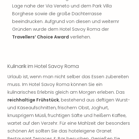
Musi
Lage nahe der Via Veneto und dem Park Villa
Der
Borghese sowie die große Dachterrasse
Teuf
träg
beeindrucken. Aufgrund von diesen und weiternr
Pra
Gründen wurde dem Hotel Savoy Roma der
Die
Travellers’ Choice Award
verliehen.
Sch
und
das
Biest
Kulinarik im Hotel Savoy Roma
Wie
Mari
Urlaub ist, wenn man nicht selber das Essen zubereiten
Ther
muss. Im Hotel Savoy Roma können Sie ein
Sta
kulinarisches Erlebnis gleich am Morgen erleben. Das
Ente
reichhaltige Frühstück
, bestehend aus deftigen Wurst-
Das
und Käseaufschnitten, frischem Obst, Joghurt,
Pha
knusprigem Müsli, fruchtigen Säfte und heißem Kaffee,
der
Ope
wartet auf den Verzehr. Für eine Mahlzeit der besonders
Köln
schönen Art sollten Sie das hoteleigene Granet
Tan
Restaurant Terraces & Bar besuchen. Genießen Sie