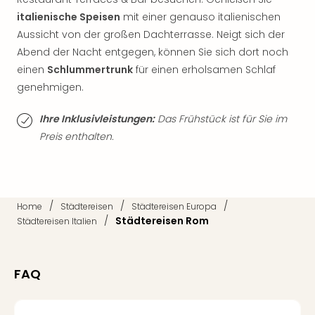
der
italienische Speisen
mit einer genauso italienischen
Vam
Aussicht von der großen Dachterrasse. Neigt sich der
alle
Abend der Nacht entgegen, können Sie sich dort noch
Ang
einen
Schlummertrunk
für einen erholsamen Schlaf
Sho
genehmigen.
&
Thea
ABB
Ihre Inklusivleistungen:
Das Frühstück ist für Sie im
Voy
Preis enthalten.
in
Lon
Harr
Pott
/
/
/
Home
Städtereisen
Städtereisen Europa
Thea
/
Städtereisen Rom
Städtereisen Italien
Lon
Frie
Pala
FAQ
Berli
Fest
Neu