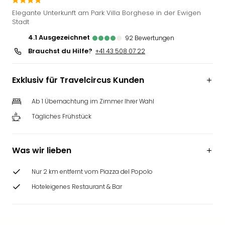
Futu
Elegante Unterkunft am Park Villa Borghese in der Ewigen
Bela
Stadt
alle
4.1
ausgezeichnet
92
Bewertungen
Ang
Brauchst du Hilfe?
+41 43 508 07 22
Wass
Trop
Isla
Exklusiv für Travelcircus Kunden
The
Erdi
Ab 1 Übernachtung im Zimmer Ihrer Wahl
Rula
Tägliches Frühstück
Bad
Sch
aqu
Was wir lieben
The
&
Nur 2 km entfernt vom Piazza del Popolo
Bad
Sins
Hoteleigenes Restaurant & Bar
alle
Ang
Zoo