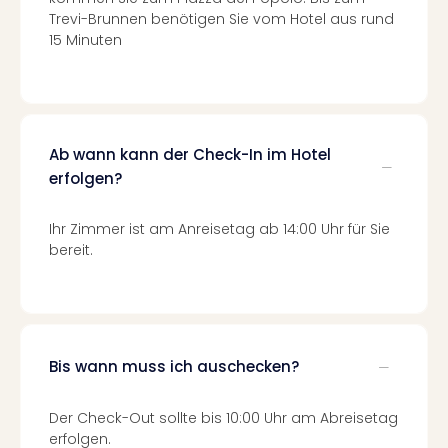
Tec
Trevi-Brunnen benötigen Sie vom Hotel aus rund
Sins
15 Minuten
Mer
Ben
Mus
Stut
Pors
Ab wann kann der Check-In im Hotel
Mus
erfolgen?
Auto
Wolf
Ihr Zimmer ist am Anreisetag ab 14:00 Uhr für Sie
BM
bereit.
Mus
in
Mün
Barb
Mus
alle
Bis wann muss ich auschecken?
Ang
Auss
Der Check-Out sollte bis 10:00 Uhr am Abreisetag
Ga
erfolgen.