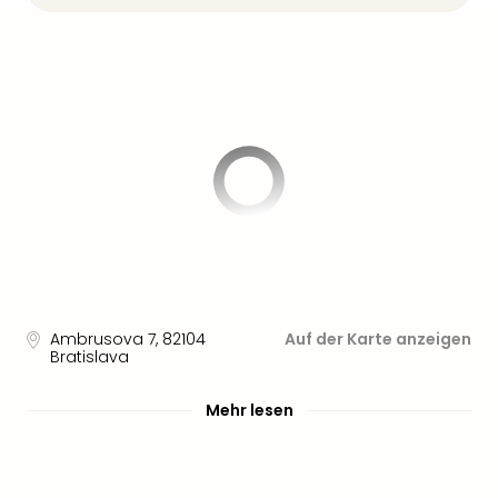
Aqu
Zool
Gar
Berli
alle
Ang
noc
meh
Frei
Hau
Feri
Feri
Nac
Dest
Ambrusova 7
,
82104
Auf der Karte anzeigen
Frei
Bratislava
Eur
Frei
Mehr lesen
Deu
Freiz
Nied
Freiz