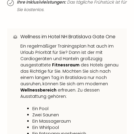
Ihre Inklusivleistungen:
Das tägliche Frühstück ist für
der
Sie kostenlos.
Vam
alle
Ang
Sho
Wellness im Hotel NH Bratislava Gate One
&
Thea
Ein regelmäßiger Trainingsplan hat auch im
ABB
Urlaub Priorität für Sie? Dann ist der mit
Voy
Cardiogeräten und Hanteln großzügig
in
ausgestattete
Fitnessraum
des Hotels genau
Lon
das Richtige für Sie. Möchten Sie sich nach
Harr
einem langen Tag in Bratislava nur noch
Pott
ausruhen, können Sie sich am modernen
Thea
Wellnessbereich
erfreuen. Zu dessen
Ausstattung gehören:
Lon
Frie
Ein Pool
Pala
Zwei Saunen
Berli
Ein Massageraum
Fest
Ein Whirlpool
Neu
Ein Entspannungsbereich