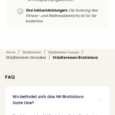
Fest
Bad
Ihre Inklusivleistungen:
Die Nutzung des
Bad
Fitness- und Wellnessbereichs ist für Sie
Veg
kostenlos.
Rou
Qua
Com
Club
Pret
/
/
/
Wo
Home
Städtereisen
Städtereisen Europa
Städtereisen Slowakei
/
Städtereisen Bratislava
alle
Ang
Fest
Dom
FAQ
Fest
Stör
Fest
Wo befindet sich das NH Bratislava
Mus
Gate One?
Fuld
Are