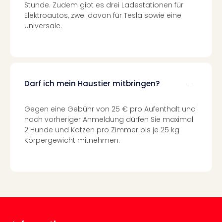
Of
Stunde. Zudem gibt es drei Ladestationen für
Thro
Elektroautos, zwei davon für Tesla sowie eine
Stud
universale.
Tour
Swar
Krist
Mini
Wun
Darf ich mein Haustier mitbringen?
Ham
War
Gegen eine Gebühr von 25 € pro Aufenthalt und
Bros.
nach vorheriger Anmeldung dürfen Sie maximal
Stud
2 Hunde und Katzen pro Zimmer bis je 25 kg
Tour
Körpergewicht mitnehmen.
Lon
–
The
Mak
of
Harr
Pott
Tita