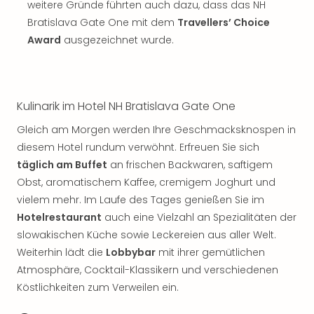
Musi
weitere Gründe führten auch dazu, dass das NH
Der
Bratislava Gate One mit dem
Travellers’ Choice
Teuf
Award
ausgezeichnet wurde.
träg
Pra
Die
Sch
Kulinarik im Hotel NH Bratislava Gate One
und
das
Gleich am Morgen werden Ihre Geschmacksknospen in
Biest
diesem Hotel rundum verwöhnt. Erfreuen Sie sich
Wie
täglich am Buffet
an frischen Backwaren, saftigem
Mari
Obst, aromatischem Kaffee, cremigem Joghurt und
Ther
vielem mehr. Im Laufe des Tages genießen Sie im
Sta
Ente
Hotelrestaurant
auch eine Vielzahl an Spezialitäten der
Das
slowakischen Küche sowie Leckereien aus aller Welt.
Pha
Weiterhin lädt die
Lobbybar
mit ihrer gemütlichen
der
Atmosphäre, Cocktail-Klassikern und verschiedenen
Ope
Köstlichkeiten zum Verweilen ein.
Köln
Tan