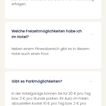
Tec
erfolgen.
Sins
Mer
Ben
Mus
Stut
Welche Freizeitmöglichkeiten habe ich
Pors
im Hotel?
Mus
Auto
Neben einem Fitnessbereich gibt es in diesem
Wolf
Hotel auch einen Pool.
BM
Mus
in
Mün
Barb
Gibt es Parkmöglichkeiten?
Mus
alle
Ang
In der Hotelgarage können Sie für 20 € pro Tag
Auss
bzw. 3 € pro Stunde parken. Ihr Auto im Freien
Ga
abzustellen kostet 10 € pro Tag bzw. 2 € pro