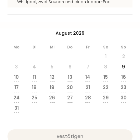
Whirlpool, zwei Saunen und einen Indoor-Pool.
&
Safa
Erle
Zoo
Han
August 2026
Sere
Park
Mo
Di
Mi
Do
Fr
Sa
So
Allw
1
2
Müns
Zoo
3
4
5
6
7
8
9
Leip
10
11
12
13
14
15
16
Safa
---
---
---
---
---
---
---
Beek
17
18
19
20
21
22
23
Ber
---
---
---
---
---
---
---
24
25
26
27
28
29
30
ZOO
---
---
---
---
---
---
---
Erle
31
Gels
---
Welt
Wal
Nau
Bestätigen