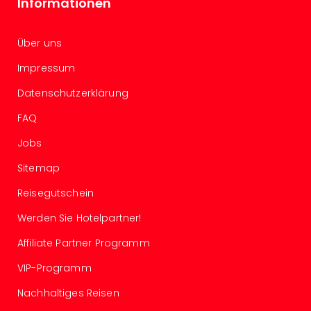
Informationen
–
die
Über uns
Auss
Form
Impressum
1
Die
Datenschutzerklärung
Auss
FAQ
alle
Ang
Jobs
Spor
Skiu
Sitemap
in
Reisegutschein
Deu
Skiu
Werden Sie Hotelpartner!
in
Öste
Affiliate Partner Programm
Form
VIP-Programm
1
Reis
Nachhaltiges Reisen
Konz