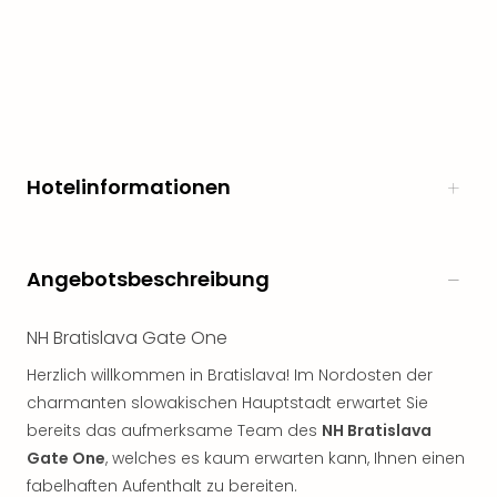
Öste
Freiz
Fran
alle
Ang
Frei
Deu
Hotelinformationen
Freiz
Baye
Freiz
Hes
Angebotsbeschreibung
Freiz
Nied
Freiz
NH Bratislava Gate One
NRW
Herzlich willkommen in Bratislava! Im Nordosten der
alle
charmanten slowakischen Hauptstadt erwartet Sie
Ang
bereits das aufmerksame Team des
NH Bratislava
Musi
&
Gate One
, welches es kaum erwarten kann, Ihnen einen
Sho
fabelhaften Aufenthalt zu bereiten.