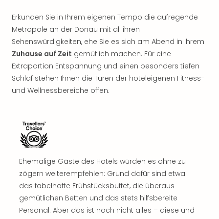
Nac
Kate
Erkunden Sie in Ihrem eigenen Tempo die aufregende
Musi
Metropole an der Donau mit all ihren
Starl
Sehenswürdigkeiten, ehe Sie es sich am Abend in Ihrem
Expr
Zuhause auf Zeit
gemütlich machen. Für eine
Moul
Extraportion Entspannung und einen besonders tiefen
Rou
Schlaf stehen Ihnen die Türen der hoteleigenen Fitness-
Das
Musi
und Wellnessbereiche offen.
Köni
der
Löw
Die
Eisk
Tarz
Ehemalige Gäste des Hotels würden es ohne zu
MJ
zögern weiterempfehlen: Grund dafür sind etwa
–
das fabelhafte Frühstücksbuffet, die überaus
Das
Mich
gemütlichen Betten und das stets hilfsbereite
Jac
Personal. Aber das ist noch nicht alles – diese und