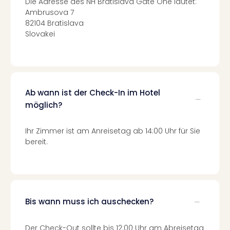
di
Die Adresse des NH Bratislava Gate One lautet:
Ver
Ambrusova 7
alle
82104 Bratislava
Ang
Slovakei
Nac
Dest
Musi
Berli
Ham
Ab wann ist der Check-In im Hotel
NRW
möglich?
Stut
Köln
Ihr Zimmer ist am Anreisetag ab 14:00 Uhr für Sie
Wie
bereit.
alle
Ang
Kultu
&
Spor
Bis wann muss ich auschecken?
Nac
Kate
Mus
Der Check-Out sollte bis 12:00 Uhr am Abreisetag