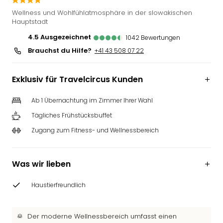
Futu
Wellness und Wohlfühlatmosphäre in der slowakischen
Bela
Hauptstadt
alle
4.5
ausgezeichnet
1042
Bewertungen
Ang
Brauchst du Hilfe?
+41 43 508 07 22
Wass
Trop
Isla
Exklusiv für Travelcircus Kunden
The
Erdi
Ab 1 Übernachtung im Zimmer Ihrer Wahl
Rula
Tägliches Frühstücksbuffet
Bad
Sch
Zugang zum Fitness- und Wellnessbereich
aqu
The
&
Was wir lieben
Bad
Sins
Haustierfreundlich
alle
Ang
Der moderne Wellnessbereich umfasst einen
Zoo