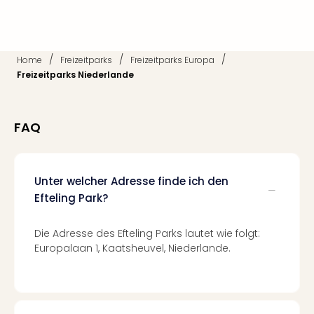
Of
Thro
Stud
Tour
/
/
/
Home
Freizeitparks
Freizeitparks Europa
Swar
Freizeitparks Niederlande
Krist
Mini
Wun
FAQ
Ham
War
Bros.
Stud
Unter welcher Adresse finde ich den
Tour
Efteling Park?
Lon
–
Die Adresse des Efteling Parks lautet wie folgt:
The
Europalaan 1, Kaatsheuvel, Niederlande.
Mak
of
Harr
Pott
Tita