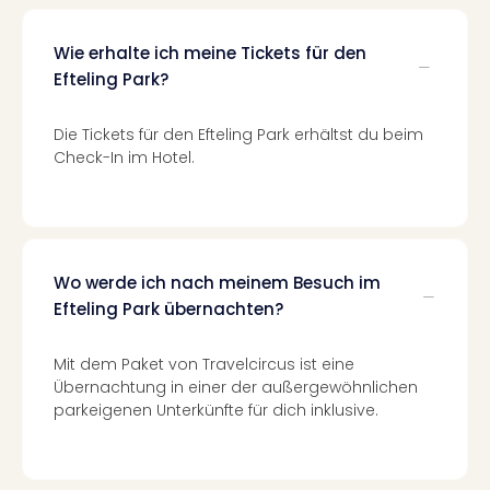
Insel
M’er
Lun
Wie erhalte ich meine Tickets für den
Black
Efteling Park?
Festi
Nibiri
Die Tickets für den Efteling Park erhältst du beim
Festi
Check-In im Hotel.
alle
Ang
Loca
Konz
in
Wo werde ich nach meinem Besuch im
Köln
Efteling Park übernachten?
Konz
in
Düss
Mit dem Paket von Travelcircus ist eine
Übernachtung in einer der außergewöhnlichen
Well
parkeigenen Unterkünfte für dich inklusive.
Nac
Dest
Well
Deu