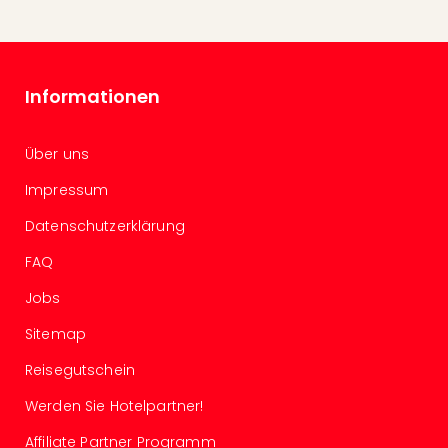
Allg
Baye
Wal
Baye
Informationen
Bod
Harz
Nor
Über uns
NRW
Impressum
Ost
Sch
Datenschutzerklärung
alle
Ang
FAQ
Well
Jobs
Eur
Deu
Sitemap
Itali
Nied
Reisegutschein
Öste
Werden Sie Hotelpartner!
Pole
Schw
Affiliate Partner Programm