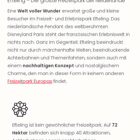
Efteling – Der größte Freizeitpark der Niederlande
Nac
Kate
Eine
Welt voller Wunder
erwartet große und kleine
Musi
Besucher im Freizeit- und Erlebnispark Efteling. Das
Starl
niederländische Pendant des weltberühmten
Expr
Disneyland Paris steht der französischen Erlebniswelt in
Moul
nichts nach. Ganz im Gegenteil: Efteling beeindruckt
Rou
nicht nur durch märchenhafte Welten, beeindruckende
Das
Musi
Achterbahnen und Themenfahrten, sondern auch mit
Köni
einem
nachhaltigen Konzept
und nostalgischem
der
Charme, den man in dieser Form in keinem anderen
Löw
Freizeitpark Europas
findet.
Die
Eisk
Tarz
MJ
–
Das
Efteling ist kein gewöhnlicher Freizeitpark. Auf
72
Mich
Hektar
befinden sich knapp 40 Attraktionen,
Jac