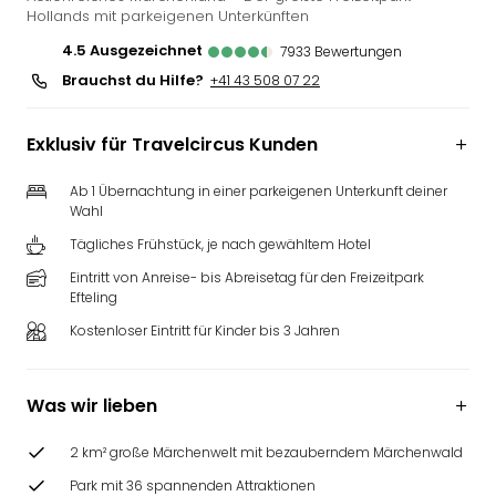
Hollands mit parkeigenen Unterkünften
Futu
Bela
4.5
ausgezeichnet
7933
Bewertungen
alle
Brauchst du Hilfe?
+41 43 508 07 22
Ang
Wass
Trop
Exklusiv für Travelcircus Kunden
Isla
The
Ab 1 Übernachtung in einer parkeigenen Unterkunft deiner
Wahl
Erdi
Rula
Tägliches Frühstück, je nach gewähltem Hotel
Bad
Eintritt von Anreise- bis Abreisetag für den Freizeitpark
Sch
Efteling
aqu
Kostenloser Eintritt für Kinder bis 3 Jahren
The
&
Bad
Was wir lieben
Sins
alle
2 km² große Märchenwelt mit bezauberndem Märchenwald
Ang
Zoo
Park mit 36 spannenden Attraktionen