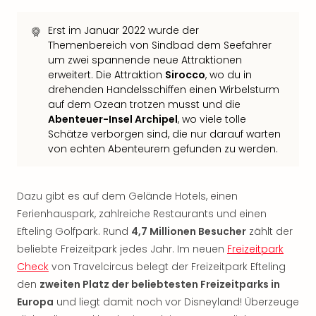
Fest
Bad
Erst im Januar 2022 wurde der
Bad
Themenbereich von Sindbad dem Seefahrer
Veg
um zwei spannende neue Attraktionen
Rou
erweitert. Die Attraktion
Sirocco
, wo du in
Qua
drehenden Handelsschiffen einen Wirbelsturm
Com
auf dem Ozean trotzen musst und die
Club
Abenteuer-Insel Archipel
, wo viele tolle
Pret
Schätze verborgen sind, die nur darauf warten
Wo
von echten Abenteurern gefunden zu werden.
alle
Ang
Fest
Dazu gibt es auf dem Gelände Hotels, einen
Dom
Ferienhauspark, zahlreiche Restaurants und einen
Fest
Efteling Golfpark. Rund
4,7 Millionen Besucher
zählt der
Stör
beliebte Freizeitpark jedes Jahr. Im neuen
Freizeitpark
Fest
Check
von Travelcircus belegt der Freizeitpark Efteling
Mus
Fuld
den
zweiten Platz der beliebtesten Freizeitparks in
Are
Europa
und liegt damit noch vor Disneyland! Überzeuge