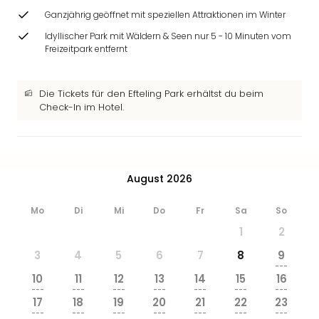
&
Ganzjährig geöffnet mit speziellen Attraktionen im Winter
Safa
Idyllischer Park mit Wäldern & Seen nur 5 - 10 Minuten vom
Erle
Freizeitpark entfernt
Zoo
Han
Sere
Die Tickets für den Efteling Park erhältst du beim
Park
Check-In im Hotel.
Allw
Müns
Zoo
Leip
August 2026
Safa
Beek
Ber
Mo
Di
Mi
Do
Fr
Sa
So
ZOO
1
2
Erle
3
4
5
6
7
8
9
Gels
---
Welt
10
11
12
13
14
15
16
Wal
---
---
---
---
---
---
---
17
18
19
20
21
22
23
Nau
---
---
---
---
---
---
---