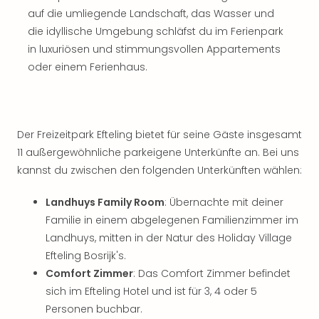
Tec
auf die umliegende Landschaft, das Wasser und
Sins
die idyllische Umgebung schläfst du im Ferienpark
Mer
in luxuriösen und stimmungsvollen Appartements
Ben
oder einem Ferienhaus.
Mus
Stut
Pors
Mus
Auto
Der Freizeitpark Efteling bietet für seine Gäste insgesamt
Wolf
11 außergewöhnliche parkeigene Unterkünfte an. Bei uns
BM
kannst du zwischen den folgenden Unterkünften wählen:
Mus
in
Landhuys Family Room
: Übernachte mit deiner
Mün
Familie in einem abgelegenen Familienzimmer im
Barb
Landhuys, mitten in der Natur des Holiday Village
Mus
Efteling Bosrijk's.
alle
Comfort Zimmer
: Das Comfort Zimmer befindet
Ang
Auss
sich im Efteling Hotel und ist für 3, 4 oder 5
Ga
Personen buchbar.