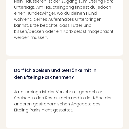
Nein, Haustieren ist der Zugang zum Efteling Park
Nac
untersagt. Am Haupteingang findest du jedoch
Kate
einen Hundezwinger, wo du deinen Hund
Konz
während deines Aufenthaltes unterbringen
Karo
kannst. Bitte beachte, dass Futter und
G
Kissen/Decken oder ein Korb selbst mitgebracht
Pitbu
werden müssen.
Back
Boy
Disn
in
Con
Darf ich Speisen und Getränke mit in
Schl
den Efteling Park nehmen?
Sch
Konz
alle
Ja, allerdings ist der Verzehr mitgebrachter
Speisen in den Restaurants und in der Nähe der
Ang
anderen gastronomischen Angebote des
Fest
Efteling Parks nicht gestattet.
Ikar
Festi
Glüc