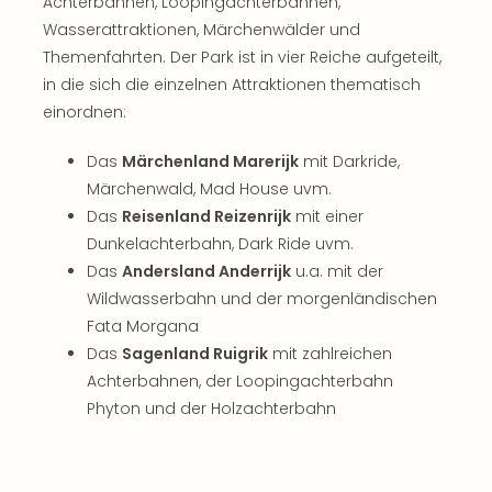
Musi
Achterbahnen, Loopingachterbahnen,
Der
Wasserattraktionen, Märchenwälder und
Teuf
Themenfahrten. Der Park ist in vier Reiche aufgeteilt,
träg
in die sich die einzelnen Attraktionen thematisch
Pra
einordnen:
Die
Sch
Das
Märchenland Marerijk
mit Darkride,
und
Märchenwald, Mad House uvm.
das
Das
Reisenland Reizenrijk
mit einer
Biest
Wie
Dunkelachterbahn, Dark Ride uvm.
Mari
Das
Andersland Anderrijk
u.a. mit der
Ther
Wildwasserbahn und der morgenländischen
Sta
Fata Morgana
Ente
Das
Sagenland Ruigrik
mit zahlreichen
Das
Achterbahnen, der Loopingachterbahn
Pha
Phyton und der Holzachterbahn
der
Ope
Köln
Tan