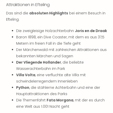
der
Attraktionen in Efteling
Vam
Das sind die
absoluten Highlights
bei einem Besuch in
alle
Efteling:
Ang
Sho
Die zweigleisige Holzachterbahn
Joris en de Draak
&
Thea
Baron 1898, ein Dive Coaster, mit dem es aus 37,5
ABB
Metern im freien Fall in die Tiefe geht
Voy
Der Märchenwald mit zahlreichen Attraktionen aus
in
bekannten Märchen und Sagen
Lon
Der Vliegende Hollander
, die beliebte
Harr
Wasserachterbahn im Park
Pott
Villa Volta
, eine verfluchte alte Villa mit
Thea
schwindelerregendem Innenleben
Lon
Frie
Python
, die stählerne Achterbahn und eine der
Pala
Hauptattraktionen des Parks
Berli
Die Themenfahrt
Fata Morgana
, mit der es durch
Fest
eine Welt aus 1.001 Nacht geht
Neu