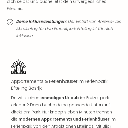
di
dich selbst und buche jetzt dein unvergessliches
Ver
Erlebnis.
alle
Ang
Deine Inklusivleistungen:
Der Eintritt von Anreise- bis
Nac
Abreisetag für den Freizeitpark Efteling ist für dich
Dest
inklusive.
Musi
Berli
Ham
NRW
Stut
Köln
Wie
Appartements & Ferienhäuser im Ferienpark
alle
Ang
Efteling Bosrijk
Kultu
Du willst einen
einmaligen Urlaub
im Freizeitpark
&
erleben? Dann buche deine passende Unterkunft
Spor
direkt am Park. Nur knapp sieben Minuten trennen
Nac
Kate
die
modernen Appartements und Ferienhäuser
im
Mus
Ferienpark von den Attraktionen Eftelings. Mit Blick