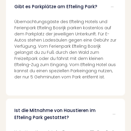
–
Gibt es Parkplätze am Efteling Park?
die
Auss
Übernachtungsgäste des Efteling Hotels und
Form
Ferienpark Efteling Bosrijk parken kostenlos auf
1
dem Parkplatz der jeweiligen Unterkunft. Für E-
Die
Autos stehen Ladesäulen gegen eine Gebühr zur
Auss
Verfügung. Vom Ferienpark Efteling Bosrijk
alle
gelangst du zu Fuß durch den Wald zum
Ang
Freizeitpark oder du fährst mit dem kleinen
Spor
Efteling-Zug zum Eingang. Vom Efteling Hotel aus
Skiu
kannst du einen speziellen Parkeingang nutzen,
in
der nur 5 Gehminuten vom Park entfernt ist.
Deu
Skiu
in
Öste
Form
Ist die Mitnahme von Haustieren im
1
Efteling Park gestattet?
Reis
Konz