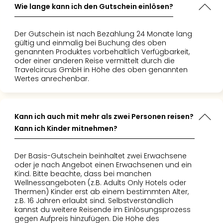
di
Wie lange kann ich den Gutschein einlösen?
Ver
alle
Ang
Der Gutschein ist nach Bezahlung 24 Monate lang
gültig und einmalig bei Buchung des oben
Nac
genannten Produktes vorbehaltlich Verfügbarkeit,
Dest
oder einer anderen Reise vermittelt durch die
Musi
Travelcircus GmbH in Höhe des oben genannten
Berli
Wertes anrechenbar.
Ham
NRW
Stut
Kann ich auch mit mehr als zwei Personen reisen?
Köln
Kann ich Kinder mitnehmen?
Wie
alle
Ang
Der Basis-Gutschein beinhaltet zwei Erwachsene
Kultu
oder je nach Angebot einen Erwachsenen und ein
Kind. Bitte beachte, dass bei manchen
&
Wellnessangeboten (z.B. Adults Only Hotels oder
Spor
Thermen) Kinder erst ab einem bestimmten Alter,
Nac
z.B. 16 Jahren erlaubt sind. Selbstverständlich
Kate
kannst du weitere Reisende im Einlösungsprozess
Mus
gegen Aufpreis hinzufügen. Die Höhe des