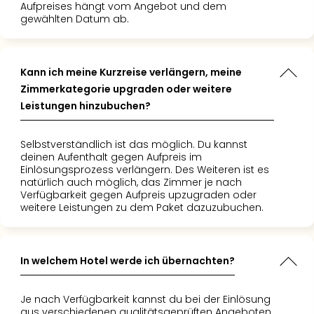
Aufpreises hängt vom Angebot und dem
Tec
gewählten Datum ab.
Sins
Mer
Ben
Mus
Kann ich meine Kurzreise verlängern, meine
Stut
Zimmerkategorie upgraden oder weitere
Pors
Leistungen hinzubuchen?
Mus
Auto
Selbstverständlich ist das möglich. Du kannst
Wolf
deinen Aufenthalt gegen Aufpreis im
BM
Einlösungsprozess verlängern. Des Weiteren ist es
Mus
natürlich auch möglich, das Zimmer je nach
in
Verfügbarkeit gegen Aufpreis upzugraden oder
weitere Leistungen zu dem Paket dazuzubuchen.
Mün
Barb
Mus
alle
In welchem Hotel werde ich übernachten?
Ang
Auss
Je nach Verfügbarkeit kannst du bei der Einlösung
Ga
aus verschiedenen qualitätsgeprüften Angeboten,