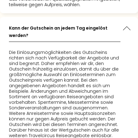
Of
teilweise gegen Aufpreis, wählen.
Thro
Stud
Tour
Kann der Gutschein an jedem Tag eingelöst
Swar
Krist
werden?
Mini
Wun
Die Einlösungsmöglichkeiten des Gutscheins
Ham
richten sich nach Verfügbarkeit der Angebote und
War
sind begrenzt. Daher empfehlen wir dir, den
Gutschein frühzeitig einzulösen, damit du über die
Bros.
größtmögliche Auswahl an Einlöseterminen zum
Stud
Gutscheinpreis verfügen kannst. Bei den
Tour
angegebenen Angeboten handelt es sich um
Lon
Beispiele. Änderungen und Abweichungen im
–
Sortiment an verfügbaren Reiseangeboten sind
vorbehalten. Sperrtermine, Messetermine sowie
The
Sonderveranstaltungen sind ausgenommen.
Mak
Weitere Anreisetermine sowie Hauptsaisonzeiten
of
können nur gegen Aufpreis gebucht werden. Der
Harr
Gutschein wird bei diesen Terminen angerechnet.
Darüber hinaus ist der Wertgutschein auch für alle
Pott
weiteren Travelcircus Reiseangebote einlösbar.
Tita