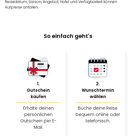
Reisedatum, Saison, Angebot, Hotel und Verfügbarkeit können
Nac
Aufpreise anfallen.
Kate
Musi
Starl
Expr
So einfach geht's
Moul
Rou
Das
Musi
Köni
der
Löw
Die
1
.
2
.
Eisk
Gutschein
Wunschtermin
Tarz
kaufen
wählen
MJ
Erhalte deinen
Buche deine Reise
–
persönlichen
bequem online oder
Das
Gutschein per E-
telefonisch.
Mich
Mail.
Jac