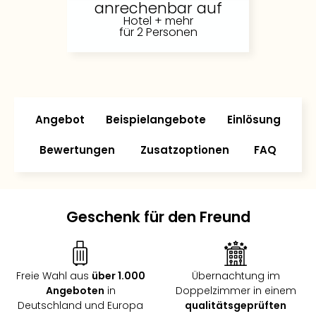
anrechenbar auf
Futu
Hotel + mehr
Bela
für 2 Personen
alle
Ang
Wass
Trop
Isla
Angebot
Beispielangebote
Einlösung
The
Erdi
Bewertungen
Zusatzoptionen
FAQ
Rula
Bad
Sch
aqu
Geschenk für den Freund
The
&
Bad
Sins
Freie Wahl aus
über 1.000
Übernachtung im
alle
Angeboten
in
Doppelzimmer in einem
Ang
Deutschland und Europa
qualitätsgeprüften
Zoo