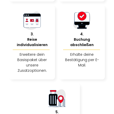
Musi
Der
Teuf
träg
Pra
Die
Sch
3
.
4
.
und
Reise
Buchung
individualisieren
abschließen
das
Biest
Erweitere dein
Erhalte deine
Wie
Basispaket über
Bestätigung per E-
Mari
unsere
Mail.
Ther
Zusatzoptionen.
Sta
Ente
Das
Pha
der
Ope
Köln
5
.
Tan