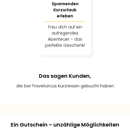
Spannenden
der
Kurzurlaub
Vam
erleben
alle
Ang
Freu dich auf ein
Sho
aufregendes
&
Abenteuer – das
Thea
perfekte Geschenk!
ABB
Voy
in
Lon
Harr
Das sagen Kunden,
Pott
die bei Travelcircus Kurzreisen gebucht haben
Thea
Lon
Frie
Sebastian
Markus
Andreas
Pala
er
K.
L.
M.
Berli
2
Fest
Ein Gutschein – unzählige Möglichkeiten
Neu
Gepostet
Gepostet
Gepostet