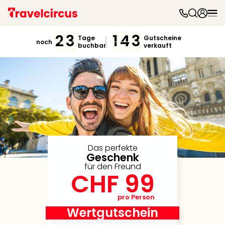
Freiz
&
2
3
1
4
3
Tage
Gutscheine
noch
buchbar
verkauft
Feri
Nac
Kate
Frei
Disn
Paris
Phan
Heid
Park
Mov
Das perfekte
Geschenk
Park
für den Freund
Play
CHF 99
Funp
Trips
pro Person
Eftel
Wertgutschein
LEG
Deu