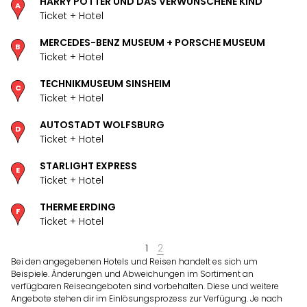
HARRY POTTER UND DAS VERWUNSCHENE KIND
Öste
Ticket + Hotel
Freiz
Fran
MERCEDES-BENZ MUSEUM + PORSCHE MUSEUM
alle
Ticket + Hotel
Ang
TECHNIKMUSEUM SINSHEIM
Frei
Ticket + Hotel
Deu
Freiz
AUTOSTADT WOLFSBURG
Baye
Ticket + Hotel
Freiz
Hes
STARLIGHT EXPRESS
Freiz
Ticket + Hotel
Nied
THERME ERDING
Freiz
Ticket + Hotel
NRW
alle
1
2
Ang
Bei den angegebenen Hotels und Reisen handelt es sich um
Musi
Beispiele. Änderungen und Abweichungen im Sortiment an
&
verfügbaren Reiseangeboten sind vorbehalten. Diese und weitere
Sho
Angebote stehen dir im Einlösungsprozess zur Verfügung. Je nach