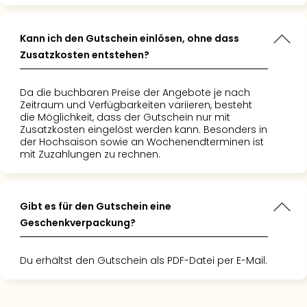
Nac
Kate
Konz
Kann ich den Gutschein einlösen, ohne dass
Karo
Zusatzkosten entstehen?
G
Pitbu
Da die buchbaren Preise der Angebote je nach
Back
Zeitraum und Verfügbarkeiten variieren, besteht
Boy
die Möglichkeit, dass der Gutschein nur mit
Disn
Zusatzkosten eingelöst werden kann. Besonders in
der Hochsaison sowie an Wochenendterminen ist
in
mit Zuzahlungen zu rechnen.
Con
Schl
Sch
Konz
Gibt es für den Gutschein eine
alle
Geschenkverpackung?
Ang
Fest
Du erhältst den Gutschein als PDF-Datei per E-Mail.
Ikar
Festi
Glüc