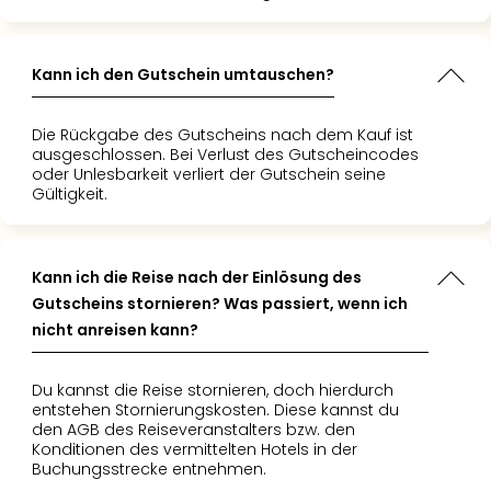
–
die
Auss
Kann ich den Gutschein umtauschen?
Form
1
Die Rückgabe des Gutscheins nach dem Kauf ist
Die
ausgeschlossen. Bei Verlust des Gutscheincodes
Auss
oder Unlesbarkeit verliert der Gutschein seine
alle
Gültigkeit.
Ang
Spor
Skiu
Kann ich die Reise nach der Einlösung des
in
Gutscheins stornieren? Was passiert, wenn ich
Deu
nicht anreisen kann?
Skiu
in
Öste
Du kannst die Reise stornieren, doch hierdurch
Form
entstehen Stornierungskosten. Diese kannst du
den AGB des Reiseveranstalters bzw. den
1
Konditionen des vermittelten Hotels in der
Reis
Buchungsstrecke entnehmen.
Konz