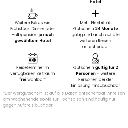
Hotel
&
Safa
Erle
Zoo
Weitere Extras wie
Mehr Flexibilität:
Han
Frühstück, Dinner oder
Gutschein
24 Monate
Sere
Halbpension
je nach
gültig und auch auf alle
gewähltem Hotel
weiteren Reisen
Park
anrechenbar
Allw
Müns
Zoo
Leip
Reisetermine im
Gutschein
gültig für 2
Safa
verfügbaren Zeitraum
Personen
– weitere
Beek
frei
wählbar*
Personen bei der
Ber
Einlösung hinzubuchbar
ZOO
*Der Wertgutschein ist auf alle Daten anrechenbar. Anreisen
Erle
am Wochenende sowie zur Hochsaison sind häufig nur
Gels
gegen Aufpreis buchbar.
Welt
Wal
Nau