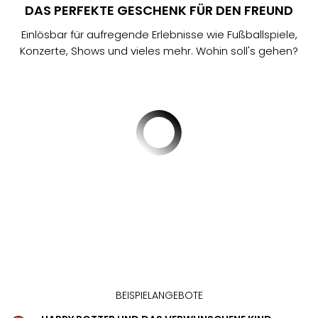
Aqu
DAS PERFEKTE GESCHENK FÜR DEN FREUND
Zool
Gar
Einlösbar für aufregende Erlebnisse wie Fußballspiele,
Berli
Konzerte, Shows und vieles mehr. Wohin soll's gehen?
alle
Ang
noc
meh
Frei
Hau
Feri
Feri
Nac
Dest
Frei
Eur
Frei
Deu
Freiz
BEISPIELANGEBOTE
Nied
Freiz