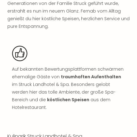
Nac
Generationen von der Familie Struck geführt wurde,
Kate
erstrahlt es nun im neuem Glanz. Fernab vom Alltag
Musi
genießt du hier köstliche Speisen, herzlichen Service und
Starl
pure Entspannung.
Expr
Moul
Rou
Das
Musi
Köni
Auf bekannten Bewertungsplattformen schwärmen
der
Löw
ehemalige Gäste von
traumhaften Aufenthalten
Die
im Struck Landhotel & Spa. Besonders gelobt
Eisk
werden hier das tolle Ambiente, der große Spa-
Tarz
Bereich und die
köstlichen Speisen
aus dem
MJ
Hotelrestaurant.
–
Das
Mich
Jac
Kulinarik Struck Landhotel & Spa