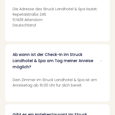
Tec
Sins
Die Adresse des Struck Landhotel & Spa lautet:
Repetalstraße 245
Mer
57439 Attendorn
Ben
Deutschland
Mus
Stut
Pors
Mus
Auto
Wolf
Ab wann ist der Check-In im Struck
BM
Landhotel & Spa am Tag meiner Anreise
Mus
möglich?
in
Mün
Dein Zimmer im Struck Landhotel & Spa ist am
Barb
Anreisetag ab 15:00 Uhr für dich bereit.
Mus
alle
Ang
Auss
Ga
Gibt es ein Hotelrestaurant im Struck