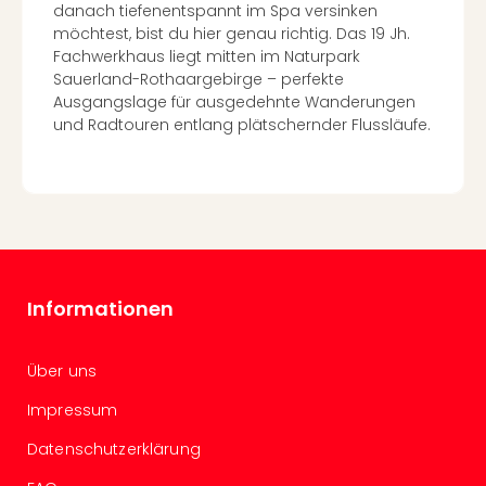
Insel
danach tiefenentspannt im Spa versinken
M’er
möchtest, bist du hier genau richtig. Das 19 Jh.
Lun
Fachwerkhaus liegt mitten im Naturpark
Black
Sauerland-Rothaargebirge – perfekte
Festi
Ausgangslage für ausgedehnte Wanderungen
Nibiri
und Radtouren entlang plätschernder Flussläufe.
Festi
alle
Ang
Loca
Konz
in
Köln
Informationen
Konz
in
Düss
Über uns
Well
Nac
Impressum
Dest
Datenschutzerklärung
Well
Deu