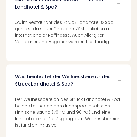
Of
Landhotel & Spa?
Thro
Stud
Tour
Ja, im Restaurant des Struck Landhotel & Spa
Swar
genießt du sauerländische Köstlichkeiten mit
Krist
internationaler Raffinesse. Auch Allergiker,
Vegetarier und Veganer werden hier fündig.
Mini
Wun
Ham
War
Bros.
Stud
Was beinhaltet der Wellnessbereich des
Tour
Struck Landhotel & Spa?
Lon
–
Der Wellnessbereich des Struck Landhotel & Spa
The
beinhaltet neben dem Innenpool auch eine
Mak
Finnische Sauna (70 °C und 90 °C) und eine
of
Infrarotkabine. Der Zugang zum Wellnessbereich
Harr
ist für dich inklusive.
Pott
Tita