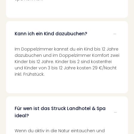
Nac
Kate
Konz
Karo
G
Kann ich ein Kind dazubuchen?
Pitbu
Back
Im Doppelzimmer kannst du ein Kind bis 12 Jahre
Boy
dazubuchen und im Doppelzimmer Komfort zwei
Disn
Kinder bis 12 Jahre. Kinder bis 2 sind kostenfrei
in
und Kinder von 3 bis 12 Jahre kosten 29 €/Nacht
Con
inkl. Frühstück.
Schl
Sch
Konz
alle
Ang
Für wen ist das Struck Landhotel & Spa
Fest
Ikar
ideal?
Festi
Glüc
Wenn du aktiv in die Natur eintauchen und