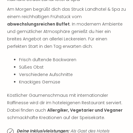
Musi
Der
Am Morgen begrüßt dich das Struck Landhotel & Spa zu
Teuf
einem reichhaltigen Frühstück vom
träg
abwechslungsreichen Buffet
. In modernem Ambiente
Pra
und gemütlicher Atmosphäre genießt du hier ein
Die
breites Angebot an allerlei Leckereien. Für einen
Sch
und
perfekten Start in den Tag erwarten dich:
das
Biest
Frisch duftende Backwaren
Wie
Süßes Obst
Mari
Verschiedene Aufschnitte
Ther
Knackiges Gemüse
Sta
Ente
Köstlicher Gaumenschmaus mit internationaler
Das
Raffinesse wird dir im hoteleigenen Restaurant serviert.
Pha
Dabei finden auch
Allergiker, Vegetarier und Veganer
der
schmackhafte Kreationen auf der Speisekarte.
Ope
Köln
Tan
Deine Inklusivleistungen:
Als Gast des Hotels