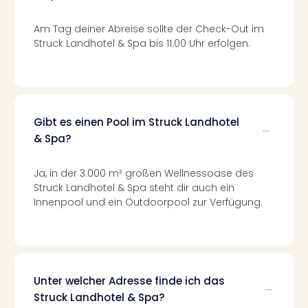
di
Ver
Am Tag deiner Abreise sollte der Check-Out im
alle
Struck Landhotel & Spa bis 11:00 Uhr erfolgen.
Ang
Nac
Dest
Musi
Berli
Ham
Gibt es einen Pool im Struck Landhotel
NRW
& Spa?
Stut
Köln
Ja, in der 3.000 m² großen Wellnessoase des
Wie
Struck Landhotel & Spa steht dir auch ein
alle
Innenpool und ein Outdoorpool zur Verfügung.
Ang
Kultu
&
Spor
Nac
Unter welcher Adresse finde ich das
Kate
Struck Landhotel & Spa?
Mus