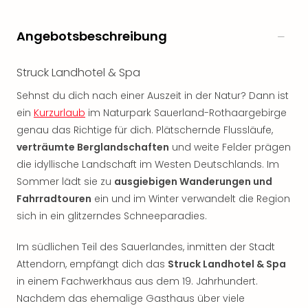
Öste
Freiz
Angebotsbeschreibung
Fran
alle
Struck Landhotel & Spa
Ang
Frei
Sehnst du dich nach einer Auszeit in der Natur? Dann ist
Deu
ein
Kurzurlaub
im Naturpark Sauerland-Rothaargebirge
Freiz
genau das Richtige für dich. Plätschernde Flussläufe,
Baye
verträumte Berglandschaften
und weite Felder prägen
Freiz
Hes
die idyllische Landschaft im Westen Deutschlands. Im
Freiz
Sommer lädt sie zu
ausgiebigen Wanderungen und
Nied
Fahrradtouren
ein und im Winter verwandelt die Region
Freiz
sich in ein glitzerndes Schneeparadies.
NRW
alle
Im südlichen Teil des Sauerlandes, inmitten der Stadt
Ang
Attendorn, empfängt dich das
Struck Landhotel & Spa
Musi
in einem Fachwerkhaus aus dem 19. Jahrhundert.
&
Nachdem das ehemalige Gasthaus über viele
Sho