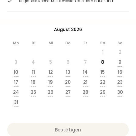
Regionale Küche: Köstlichkeiten aus dem Sauerland
&
Safa
Erle
Zoo
August 2026
Han
Sere
Park
Mo
Di
Mi
Do
Fr
Sa
So
Allw
1
2
Müns
3
4
5
6
7
8
9
Zoo
---
Leip
10
11
12
13
14
15
16
Safa
---
---
---
---
---
---
---
17
18
19
20
21
22
23
Beek
---
---
---
---
---
---
---
Ber
24
25
26
27
28
29
30
ZOO
---
---
---
---
---
---
---
31
Erle
---
Gels
Welt
Wal
Bestätigen
Nau