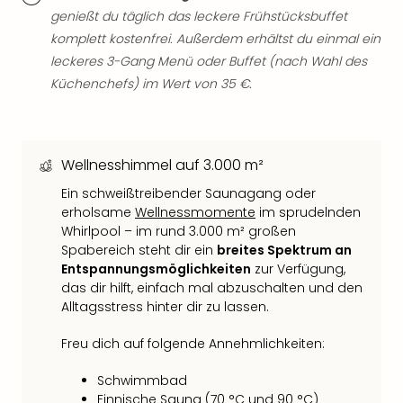
der
genießt du täglich das leckere Frühstücksbuffet
Vam
komplett kostenfrei. Außerdem erhältst du einmal ein
alle
leckeres 3-Gang Menü oder Buffet (nach Wahl des
Ang
Küchenchefs) im Wert von 35 €.
Sho
&
Thea
ABB
Wellnesshimmel auf 3.000 m²
Voy
in
Ein schweißtreibender Saunagang oder
Lon
erholsame
Wellnessmomente
im sprudelnden
Harr
Whirlpool – im rund 3.000 m² großen
Spabereich steht dir ein
breites Spektrum an
Pott
Entspannungsmöglichkeiten
zur Verfügung,
Thea
das dir hilft, einfach mal abzuschalten und den
Lon
Alltagsstress hinter dir zu lassen.
Frie
Pala
Freu dich auf folgende Annehmlichkeiten:
Berli
Fest
Schwimmbad
Neu
Finnische Sauna (70 °C und 90 °C)