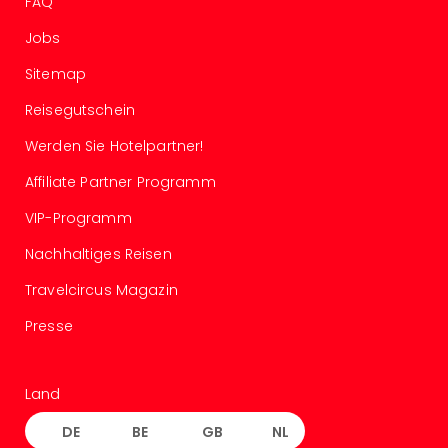
FAQ
Allg
Jobs
Baye
Wal
Sitemap
Baye
Bod
Reisegutschein
Harz
Werden Sie Hotelpartner!
Nor
NRW
Affiliate Partner Programm
Ost
Sch
VIP-Programm
alle
Nachhaltiges Reisen
Ang
Well
Travelcircus Magazin
Eur
Deu
Presse
Itali
Nied
Öste
Land
Pole
DE
BE
GB
NL
Schw