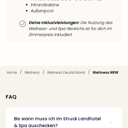
Fest
Infrarotkabine
Bad
Außenpool
Bad
Veg
Deine Inklusivleistungen:
Die Nutzung des
Rou
Wellness- und Spa-Bereichs ist für dich im
Qua
Zimmerpreis inkludiert.
Com
Club
Pret
Wo
alle
Ang
/
/
/
Home
Wellness
Wellness Deutschland
Wellness NRW
Fest
Dom
Fest
FAQ
Stör
Fest
Mus
Fuld
Bis wann muss ich im Struck Landhotel
Are
& Spa auschecken?