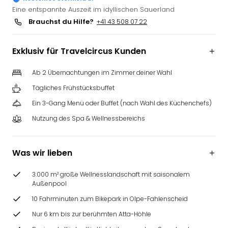
Futu
Eine entspannte Auszeit im idyllischen Sauerland
Bela
Brauchst du Hilfe?
+41 43 508 07 22
alle
Ang
Exklusiv für Travelcircus Kunden
Wass
Trop
Ab 2 Übernachtungen im Zimmer deiner Wahl
Isla
The
Tägliches Frühstücksbuffet
Erdi
Ein 3-Gang Menü oder Buffet (nach Wahl des Küchenchefs)
Rula
Nutzung des Spa & Wellnessbereichs
Bad
Sch
aqu
Was wir lieben
The
&
3.000 m² große Wellnesslandschaft mit saisonalem
Bad
Außenpool
Sins
10 Fahrminuten zum Bikepark in Olpe-Fahlenscheid
alle
Ang
Nur 6 km bis zur berühmten Atta-Höhle
Zoo