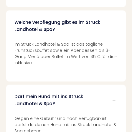
–
die
Auss
Welche Verpflegung gibt es im Struck
Form
Landhotel & Spa?
1
Die
Im Struck Landhotel & Spa ist das tägliche
Auss
Frühstücksbuffet sowie ein Abendessen als 3-
alle
Gang Menü oder Buffet im Wert von 35 € für dich
Ang
inklusive.
Spor
Skiu
in
Deu
Skiu
in
Darf mein Hund mit ins Struck
Öste
Landhotel & Spa?
Form
1
Gegen eine Gebühr und nach Verfügbarkeit
Reis
darfst du deinen Hund mit ins Struck Landhotel &
Konz
Spa nehmen.