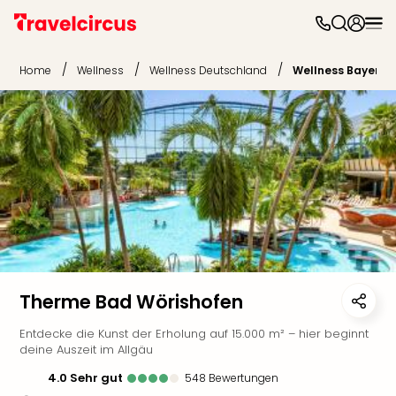
Freiz
&
/
/
/
Home
Wellness
Wellness Deutschland
Wellness Bayern
Feri
Nac
Kate
Frei
Disn
Paris
Phan
Heid
Park
Mov
Park
Play
Therme Bad Wörishofen
Funp
Entdecke die Kunst der Erholung auf 15.000 m² – hier beginnt
Trips
deine Auszeit im Allgäu
Eftel
LEG
4.0
sehr gut
548
Bewertungen
Deu