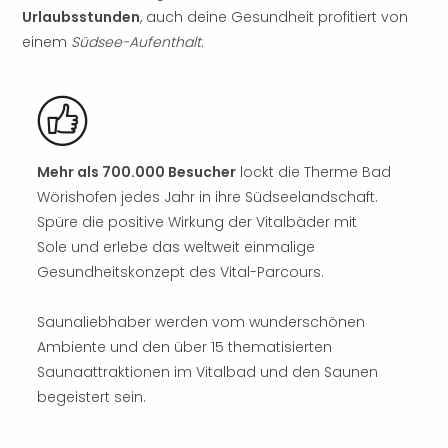
Urlaubsstunden
, auch deine Gesundheit profitiert von
Öste
Freiz
einem
Südsee-Aufenthalt
.
Fran
alle
Ang
Frei
Deu
Freiz
Mehr als 700.000 Besucher
lockt die Therme Bad
Baye
Wörishofen jedes Jahr in ihre Südseelandschaft.
Freiz
Spüre die positive Wirkung der Vitalbäder mit
Hes
Sole und erlebe das weltweit einmalige
Freiz
Gesundheitskonzept des Vital-Parcours.
Nied
Freiz
Saunaliebhaber werden vom wunderschönen
NRW
Ambiente und den über 15 thematisierten
alle
Ang
Saunaattraktionen im Vitalbad und den Saunen
Musi
begeistert sein.
&
Sho