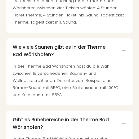
Du kannst bei deiner Buchung für die Therme Bad
–
Wörishofen zwischen vier Tickets wählen: 4 Stunden
die
Ticket Therme, 4 Stunden Ticket inkl. Sauna, Tagesticket
Auss
Therme, Tagesticket inkl. Sauna.
Form
1
Die
Auss
Wie viele Saunen gibt es in der Therme
alle
Bad Wörishofen?
Ang
In der Therme Bad Wörishofen hast du die Wahl
Spor
zwischen 15 verschiedenen Saunen- und
Skiu
Wellnessattraktionen. Darunter zum Beispiel eine
in
Römer-Sauna mit 65°C, eine Stollensauna mit 100°C
Deu
Skiu
und Kelosauna mit 85°C.
in
Öste
Form
Gibt es Ruhebereiche in der Therme Bad
1
Wörishofen?
Reis
Konz
In der Therme Bad Wörishofen kannst du unter