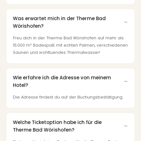
Of
Thro
Stud
Was erwartet mich in der Therme Bad
Tour
Wörishofen?
Swar
Krist
Freu dich in der Therme Bad Wörishofen auf mehr als
Mini
15.000 m² Badespaß mit echten Palmen, verschiedenen
Wun
Saunen und wohltuendes Thermalwasser!
Ham
War
Bros.
Wie erfahre ich die Adresse von meinem
Stud
Tour
Hotel?
Lon
Die Adresse findest du auf der Buchungsbestätigung.
–
The
Mak
of
Welche Ticketoption habe ich für die
Harr
Therme Bad Wörishofen?
Pott
Tita