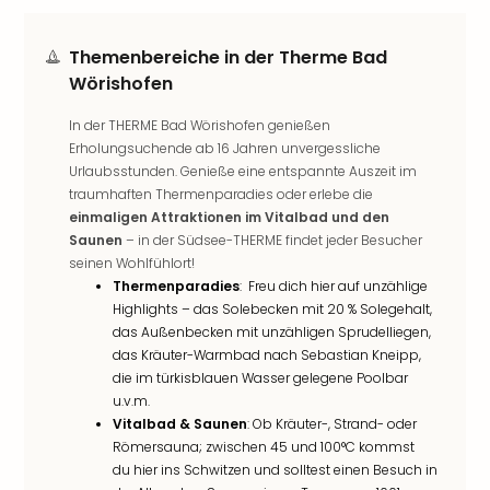
Nac
Kate
Themenbereiche in der Therme Bad
Musi
Wörishofen
Starl
Expr
In der THERME Bad Wörishofen genießen
Moul
Erholungsuchende ab 16 Jahren unvergessliche
Rou
Urlaubsstunden. Genieße eine entspannte Auszeit im
Das
traumhaften Thermenparadies oder erlebe die
Musi
einmaligen Attraktionen im Vitalbad und den
Köni
Saunen
– in der Südsee-THERME findet jeder Besucher
der
seinen Wohlfühlort!
Löw
Thermenparadies
: Freu dich hier auf unzählige
Die
Highlights – das Solebecken mit 20 % Solegehalt,
Eisk
das Außenbecken mit unzähligen Sprudelliegen,
Tarz
das Kräuter-Warmbad nach Sebastian Kneipp,
MJ
die im türkisblauen Wasser gelegene Poolbar
–
u.v.m.
Das
Vitalbad & Saunen
: Ob Kräuter-, Strand- oder
Mich
Römersauna; zwischen 45 und 100°C kommst
Jac
du hier ins Schwitzen und solltest einen Besuch in