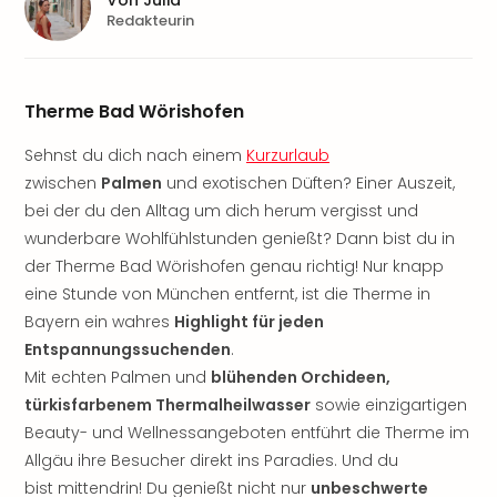
Von
Julia
Aqu
Redakteurin
Zool
Gar
Berli
alle
Therme Bad Wörishofen
Ang
noc
Sehnst du dich nach einem
Kurzurlaub
meh
zwischen
Palmen
und exotischen Düften? Einer Auszeit,
Frei
bei der du den Alltag um dich herum vergisst und
Hau
wunderbare Wohlfühlstunden genießt? Dann bist du in
Feri
der Therme Bad Wörishofen genau richtig! Nur knapp
Feri
eine Stunde von München entfernt, ist die Therme in
Nac
Dest
Bayern ein wahres
Highlight für jeden
Frei
Entspannungssuchenden
.
Eur
Mit echten Palmen und
blühenden Orchideen,
Frei
türkisfarbenem Thermalheilwasser
sowie einzigartigen
Deu
Beauty- und Wellnessangeboten entführt die Therme im
Freiz
Allgäu ihre Besucher direkt ins Paradies. Und du
Nied
bist mittendrin! Du genießt nicht nur
unbeschwerte
Freiz