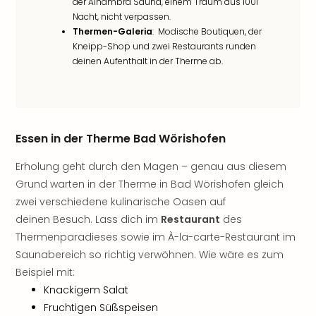
Musi
der Alhambra Sauna, einem Traum aus 1001
Der
Nacht, nicht verpassen.
Teuf
Thermen-Galeria
: Modische Boutiquen, der
Kneipp-Shop und zwei Restaurants runden
träg
deinen Aufenthalt in der Therme ab.
Pra
Die
Sch
und
das
Essen in der Therme Bad Wörishofen
Biest
Wie
Erholung geht durch den Magen – genau aus diesem
Mari
Grund warten in der Therme in Bad Wörishofen gleich
Ther
zwei verschiedene kulinarische Oasen auf
Sta
Ente
deinen Besuch. Lass dich im
Restaurant
des
Das
Thermenparadieses sowie im À-la-carte-Restaurant im
Pha
Saunabereich so richtig verwöhnen. Wie wäre es zum
der
Beispiel mit:
Ope
Knackigem Salat
Köln
Fruchtigen Süßspeisen
Tan