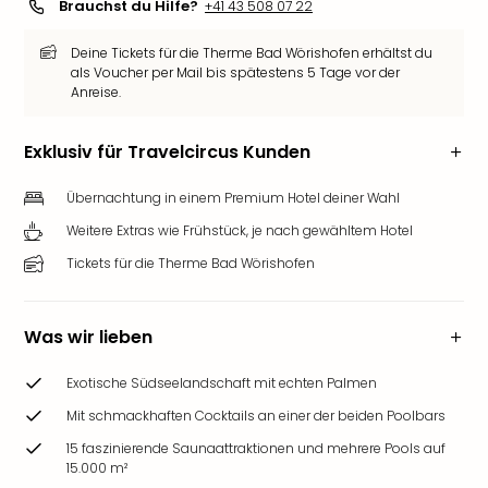
Brauchst du Hilfe?
+41 43 508 07 22
Futu
Bela
Deine Tickets für die Therme Bad Wörishofen erhältst du
alle
als Voucher per Mail bis spätestens 5 Tage vor der
Ang
Anreise.
Wass
Trop
Exklusiv für Travelcircus Kunden
Isla
The
Übernachtung in einem Premium Hotel deiner Wahl
Erdi
Weitere Extras wie Frühstück, je nach gewähltem Hotel
Rula
Bad
Tickets für die Therme Bad Wörishofen
Sch
aqu
The
Was wir lieben
&
Bad
Exotische Südseelandschaft mit echten Palmen
Sins
Mit schmackhaften Cocktails an einer der beiden Poolbars
alle
15 faszinierende Saunaattraktionen und mehrere Pools auf
Ang
15.000 m²
Zoo