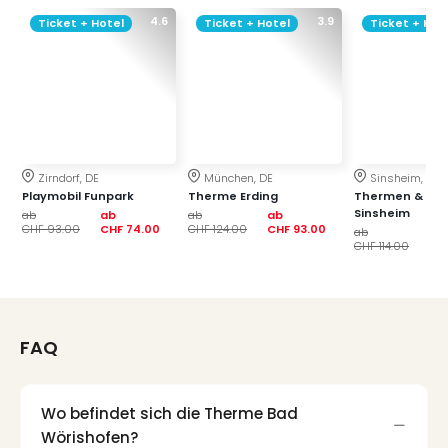
di
Ver
4.6
3.9
Ticket + Hotel
Ticket + Hotel
Ticket + Hot
alle
Ang
Nac
Dest
Musi
Berli
Ham
Zirndorf, DE
München, DE
Sinsheim, DE
NRW
Playmobil Funpark
Therme Erding
Thermen & Bad
Sinsheim
ab
ab
ab
ab
Stut
CHF 93.00
CHF 74.00
CHF 124.00
CHF 93.00
ab
ab
Köln
CHF 114.00
CH
Wie
alle
Ang
Kultu
FAQ
&
Spor
Nac
Wo befindet sich die Therme Bad
Kate
Wörishofen?
Mus