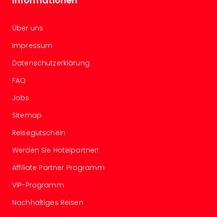
Informationen
Insel
M’er
Lun
Über uns
Black
Festi
Impressum
Nibiri
Datenschutzerklärung
Festi
alle
FAQ
Ang
Loca
Jobs
Konz
Sitemap
in
Köln
Reisegutschein
Konz
Werden Sie Hotelpartner!
in
Düss
Affiliate Partner Programm
Well
Nac
VIP-Programm
Dest
Nachhaltiges Reisen
Well
Deu