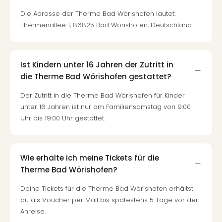
Tec
Die Adresse der Therme Bad Wörishofen lautet:
Sins
Thermenallee 1, 86825 Bad Wörishofen, Deutschland
Mer
Ben
Mus
Stut
Ist Kindern unter 16 Jahren der Zutritt in
Pors
die Therme Bad Wörishofen gestattet?
Mus
Auto
Der Zutritt in die Therme Bad Wörishofen für Kinder
Wolf
unter 16 Jahren ist nur am Familiensamstag von 9:00
BM
Uhr bis 19:00 Uhr gestattet.
Mus
in
Mün
Wie erhalte ich meine Tickets für die
Barb
Therme Bad Wörishofen?
Mus
alle
Deine Tickets für die Therme Bad Wörishofen erhältst
Ang
du als Voucher per Mail bis spätestens 5 Tage vor der
Auss
Anreise.
Ga