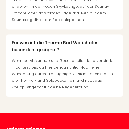
Nac
anderem in der neuen Sky-Lounge, auf der Sauna-
Kate
Empore oder an warmen Tage draußen auf dem
Konz
Saunasteg direkt am See entspannen.
Karo
G
Pitbu
Back
Für wen ist die Therme Bad Wörishofen
Boy
besonders geeignet?
Disn
in
Wenn du Aktivurlaub und Gesundheitsurlaub verbinden
Con
möchtest, bist du hier genau richtig. Nach einer
Schl
Wanderung durch die hügelige Kurstadt tauchst du in
Sch
die Thermal- und Solebecken ein und nutzt das
Konz
Kneipp-Angebot für deine Regeneration.
alle
Ang
Fest
Ikar
Festi
Glüc