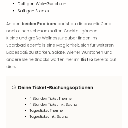
Deftigen Wok-Gerichten
der
Vam
Saftigen Steaks
alle
Ang
An den
beiden Poolbars
darfst du dir anschließend
Sho
noch einen schmackhaften Cocktail gönnen.
&
Kleine und große Wellnessurlauber finden im
Thea
Sportbad ebenfalls eine Möglichkeit, sich für weiteren
ABB
Badespaß zu stärken. Salate, Wiener Würstchen und
Voy
andere kleine Snacks warten hier im
Bistro
bereits auf
in
dich.
Lon
Harr
Pott
Thea
Deine Ticket-Buchungsoptionen
Lon
Frie
4 Stunden Ticket Therme
4 Stunden Ticket inkl. Sauna
Pala
Tagesticket Therme
Berli
Tagesticket inkl. Sauna
Fest
Neu