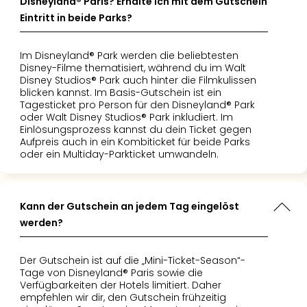
Disneyland® Paris? Erhalte ich mit dem Gutschein
–
Eintritt in beide Parks?
die
Auss
Im Disneyland® Park werden die beliebtesten
Form
Disney-Filme thematisiert, während du im Walt
1
Disney Studios® Park auch hinter die Filmkulissen
Die
blicken kannst. Im Basis-Gutschein ist ein
Auss
Tagesticket pro Person für den Disneyland® Park
oder Walt Disney Studios® Park inkludiert. Im
alle
Einlösungsprozess kannst du dein Ticket gegen
Ang
Aufpreis auch in ein Kombiticket für beide Parks
Spor
oder ein Multiday-Parkticket umwandeln.
Skiu
in
Deu
Kann der Gutschein an jedem Tag eingelöst
Skiu
werden?
in
Öste
Form
Der Gutschein ist auf die „Mini-Ticket-Season“-
1
Tage von Disneyland® Paris sowie die
Reis
Verfügbarkeiten der Hotels limitiert. Daher
empfehlen wir dir, den Gutschein frühzeitig
Konz