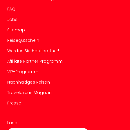
Südt
Mar
FAQ
Karl
Jobs
alle
Ang
Sitemap
The
Reisegutschein
The
Deu
Werden Sie Hotelpartner!
The
Öste
Affiliate Partner Programm
alle
VIP-Programm
Ang
Nac
Nachhaltiges Reisen
Kate
Well
Travelcircus Magazin
Schl
Presse
Kass
Bad
Sins
Land
Wel