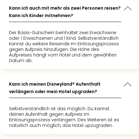
di
 wirklich
n der
ltern
Ver
Kann ich auch mit mehr als zwei Personen reisen?
ehlen, der
sney-
e tolle
alle
Kann ich Kinder mitnehmen?
 uns
 in allem
Ang
ichen
Kindern
esslicher
Nac
isneyland
t. Ein
rien zu
Der Basis-Gutschein beinhaltet zwei Erwachsene
Dest
chte."
Dankeschön
en Preis.
oder 1 Erwachsenen und 1 Kind. Selbstverständlich
Musi
rcus für
en
kannst du weitere Reisende im Einlösungsprozess
Berli
le Zeit!
ieder!"
gegen Aufpreis hinzufügen. Die Höhe des
Ham
Aufpreises hängt vom Hotel und dem gewählten
n schon
Datum ab.
NRW
ächsten
Stut
Köln
Wie
Kann ich meinen Disneyland® Aufenthalt
alle
verlängern oder mein Hotel upgraden?
Ang
Kultu
Selbstverständlich ist das möglich. Du kannst
&
deinen Aufenthalt gegen Aufpreis im
Spor
Einlösungsprozess verlängern. Des Weiteren ist es
Nac
natürlich auch möglich, das Hotel upzugraden.
Kate
Mus