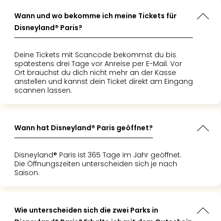
Of
Thro
Wann und wo bekomme ich meine Tickets für
Stud
Disneyland® Paris?
Tour
Swar
Deine Tickets mit Scancode bekommst du bis
Krist
spätestens drei Tage vor Anreise per E-Mail. Vor
Mini
Ort brauchst du dich nicht mehr an der Kasse
Wun
anstellen und kannst dein Ticket direkt am Eingang
Ham
scannen lassen.
War
Bros.
Stud
Wann hat Disneyland® Paris geöffnet?
Tour
Lon
–
Disneyland® Paris ist 365 Tage im Jahr geöffnet.
Die Öffnungszeiten unterscheiden sich je nach
The
Saison.
Mak
of
Harr
Pott
Wie unterscheiden sich die zwei Parks in
Tita