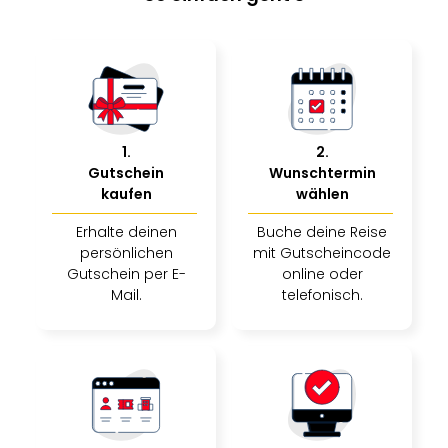
Nac
Kate
Musi
Starl
Expr
Moul
Rou
1
.
2
.
Das
Gutschein
Wunschtermin
Musi
kaufen
wählen
Köni
der
Erhalte deinen
Buche deine Reise
Löw
persönlichen
mit Gutscheincode
Die
Gutschein per E-
online oder
Eisk
Mail.
telefonisch.
Tarz
MJ
–
Das
Mich
Jac