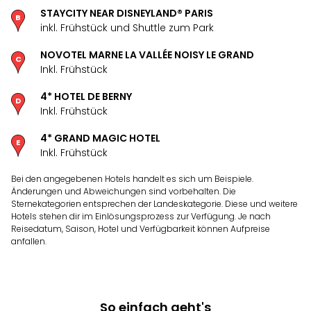
Öste
STAYCITY NEAR DISNEYLAND® PARIS
Freiz
inkl. Frühstück und Shuttle zum Park
Fran
NOVOTEL MARNE LA VALLÉE NOISY LE GRAND
alle
Inkl. Frühstück
Ang
Frei
4* HOTEL DE BERNY
Deu
Inkl. Frühstück
Freiz
Baye
4* GRAND MAGIC HOTEL
Freiz
Inkl. Frühstück
Hes
Freiz
Bei den angegebenen Hotels handelt es sich um Beispiele.
Änderungen und Abweichungen sind vorbehalten. Die
Nied
Sternekategorien entsprechen der Landeskategorie. Diese und weitere
Freiz
Hotels stehen dir im Einlösungsprozess zur Verfügung. Je nach
NRW
Reisedatum, Saison, Hotel und Verfügbarkeit können Aufpreise
alle
anfallen.
Ang
Musi
&
Sho
So einfach geht's