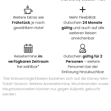
&
Safa
Erle
Weitere Extras wie
Mehr Flexibilität:
Zoo
Frühstück
, je nach
Gutschein
24 Monate
Han
gewähltem Hotel
gültig
und auch auf alle
Sere
weiteren Reisen
Park
anrechenbar
Allw
Müns
Zoo
Reisetermine
im
Gutschein
gültig für 2
Leip
verfügbaren Zeitraum
Personen
– weitere
Safa
frei wählbar*
Personen bei der
Beek
Einlösung hinzubuchbar
Ber
*Die Einlösemöglichkeiten beziehen sich auf die Disney-Mini-
ZOO
Ticket-Season. Weitere Anreisetermine, Wochenenden sowie
Erle
Hauptsaisonzeiten können nur gegen Aufpreis gebucht
Gels
werden.
Welt
Wal
Nau