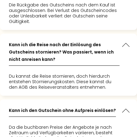
Insel
Die Rückgabe des Gutscheins nach dem Kauf ist
M’er
ausgeschlossen. Bei Verlust des Gutscheincodes
Lun
oder Unlesbarkeit verliert der Gutschein seine
Black
Gültigkeit.
Festi
Nibiri
Festi
Kann ich die Reise nach der Einlösung des
alle
Gutscheins stornieren? Was passiert, wenn ich
Ang
nicht anreisen kann?
Loca
Konz
in
Du kannst die Reise stornieren, doch hierdurch
Köln
entstehen Stornierungskosten. Diese kannst du
den AGB des Reiseveranstalters entnehmen.
Konz
in
Düss
Well
Kann ich den Gutschein ohne Aufpreis einlösen?
Nac
Dest
Da die buchbaren Preise der Angebote je nach
Well
Zeitraum und Verfügbarkeiten variieren, besteht
Deu