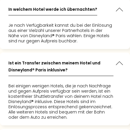
Tec
In welchem Hotel werde ich übernachten?
Sins
Mer
Ben
Je nach Verfügbarkeit kannst du bei der Einlösung
Mus
aus einer Vielzahl unserer Partnerhotels in der
Stut
Nähe von Disneyland® Paris wählen. Einige Hotels
sind nur gegen Aufpreis buchbar.
Pors
Mus
Auto
Wolf
Ist ein Transfer zwischen meinem Hotel und
BM
Disneyland® Paris inklusive?
Mus
in
Bei einigen wenigen Hotels, die je nach Nachfrage
Mün
und gegen Aufpreis verfügbar sein werden, ist ein
Barb
kostenfreier Shuttletransfer von deinem Hotel nach
Mus
Disneyland® inklusive. Diese Hotels sind im
alle
Einlösungsprozess entsprechend gekennzeichnet.
Alle weiteren Hotels sind bequem mit der Bahn
Ang
oder dem Auto zu erreichen.
Auss
Ga