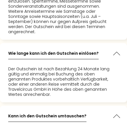
einzulösen. Sperrtermine, Messetermine sowie
Nac
Sonderveranstaltungen sind ausgenommen.
Kate
Weitere Anreisetermine wie Samstage oder
Konz
Sonntage sowie Hauptsaisonzeiten (u.a. Juli –
September) können nur gegen Aufpreis gebucht
Karo
werden. Der Gutschein wird bei diesen Terminen
G
angerechnet.
Pitbu
Back
Boy
Disn
Wie lange kann ich den Gutschein einlösen?
in
Con
Der Gutschein ist nach Bezahlung 24 Monate lang
Schl
gültig und einmalig bei Buchung des oben
Sch
genannten Produktes vorbehaltlich Verfügbarkeit,
Konz
oder einer anderen Reise vermittelt durch die
Travelcircus GmbH in Höhe des oben genannten
alle
Wertes anrechenbar.
Ang
Fest
Ikar
Festi
Kann ich den Gutschein umtauschen?
Glüc