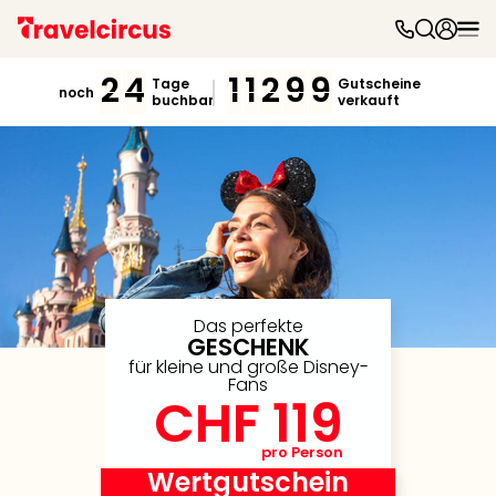
Freiz
&
2
4
1
1
2
9
9
Tage
Gutscheine
noch
buchbar
verkauft
Feri
Nac
Kate
Frei
Disn
Paris
Phan
Heid
Park
Mov
Das perfekte
GESCHENK
Park
für kleine und große Disney-
Play
Fans
Funp
CHF 119
Trips
Eftel
pro Person
LEG
Wertgutschein
Deu