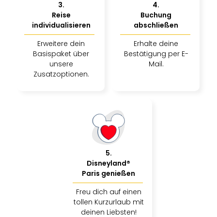
Musi
3
.
4
.
Der
Reise
Buchung
Teuf
individualisieren
abschließen
träg
Pra
Erweitere dein
Erhalte deine
Die
Basispaket über
Bestätigung per E-
unsere
Mail.
Sch
Zusatzoptionen.
und
das
Biest
Wie
Mari
Ther
Sta
Ente
5
.
Das
Disneyland®
Pha
Paris genießen
der
Freu dich auf einen
Ope
tollen Kurzurlaub mit
Köln
deinen Liebsten!
Tan