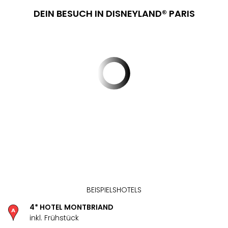
Aqu
DEIN BESUCH IN DISNEYLAND® PARIS
Zool
Gar
Berli
alle
Ang
noc
meh
Frei
Hau
Feri
Feri
Nac
Dest
Frei
Eur
Frei
BEISPIELSHOTELS
Deu
Freiz
4* HOTEL MONTBRIAND
Nied
inkl. Frühstück
Freiz