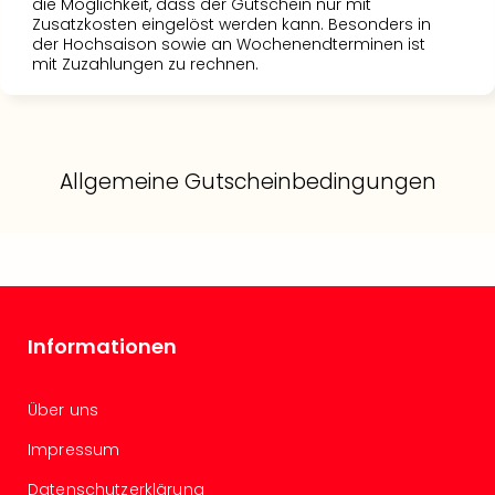
die Möglichkeit, dass der Gutschein nur mit
Allg
Zusatzkosten eingelöst werden kann. Besonders in
Baye
der Hochsaison sowie an Wochenendterminen ist
mit Zuzahlungen zu rechnen.
Wal
Baye
Bod
Harz
Nor
Allgemeine Gutscheinbedingungen
NRW
Ost
Sch
alle
Ang
Well
Eur
Informationen
Deu
Itali
Nied
Über uns
Öste
Impressum
Pole
Schw
Datenschutzerklärung