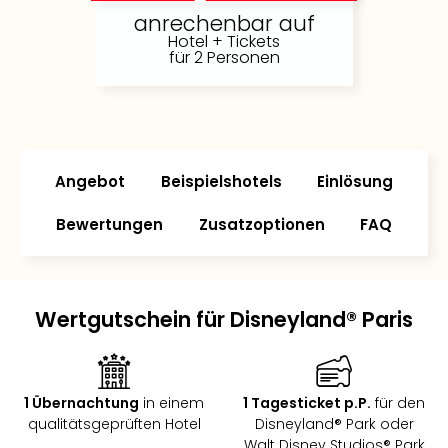
Futu
anrechenbar auf
Hotel + Tickets
Bela
für 2 Personen
alle
Ang
Wass
Trop
Isla
The
Angebot
Beispielshotels
Einlösung
Erdi
Rula
Bewertungen
Zusatzoptionen
FAQ
Bad
Sch
aqu
The
Wertgutschein für Disneyland® Paris
&
Bad
Sins
alle
1 Übernachtung
in einem
1 Tagesticket p.P.
für den
Ang
qualitätsgeprüften Hotel
Disneyland® Park oder
Zoo
Walt Disney Studios® Park