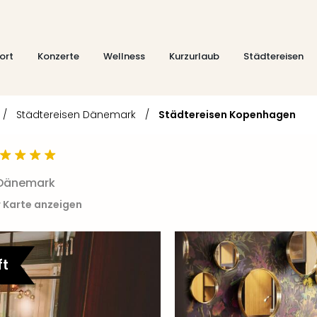
ort
Konzerte
Wellness
Kurzurlaub
Städtereisen
/
Städtereisen Dänemark
/
Städtereisen Kopenhagen
n Dänemark
r Karte anzeigen
ft