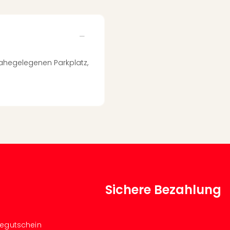
nahegelegenen Parkplatz,
Sichere Bezahlung
segutschein