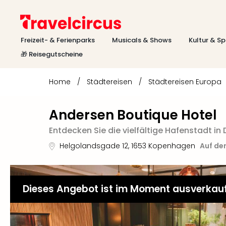
Freizeit- & Ferienparks
Musicals & Shows
Kultur & Sp
🎁 Reisegutscheine
Home
/
Städtereisen
/
Städtereisen Europa
Andersen Boutique Hotel
Entdecken Sie die vielfältige Hafenstadt i
Helgolandsgade 12
,
1653
Kopenhagen
Auf de
Dieses Angebot ist im Moment ausverkau