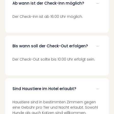
di
Ab wann ist der Check-Inn möglich?
Ver
alle
Der Check-Inn ist ab 16:00 Uhr möglich.
Ang
Nac
Dest
Musi
Berli
Ham
Bis wann soll der Check-Out erfolgen?
NRW
Stut
Der Check-Out sollte bis 10:00 Uhr erfolgt sein.
Köln
Wie
alle
Ang
Kultu
Sind Haustiere im Hotel erlaubt?
&
Spor
Nac
Haustiere sind in bestimmten Zimmern gegen
Kate
eine Gebühr pro Tier und Nacht erlaubt. Sowohl
Mus
Hunde als auch Katzen sind willkommen.