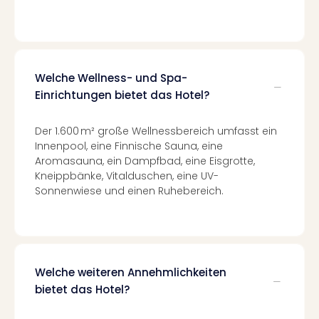
Tec
Sins
Mer
Ben
Mus
Welche Wellness- und Spa-
Stut
Einrichtungen bietet das Hotel?
Pors
Mus
Der 1.600 m² große Wellnessbereich umfasst ein
Auto
Innenpool, eine Finnische Sauna, eine
Wolf
Aromasauna, ein Dampfbad, eine Eisgrotte,
BM
Kneippbänke, Vitalduschen, eine UV-
Mus
Sonnenwiese und einen Ruhebereich.
in
Mün
Barb
Mus
alle
Welche weiteren Annehmlichkeiten
Ang
bietet das Hotel?
Auss
Ga