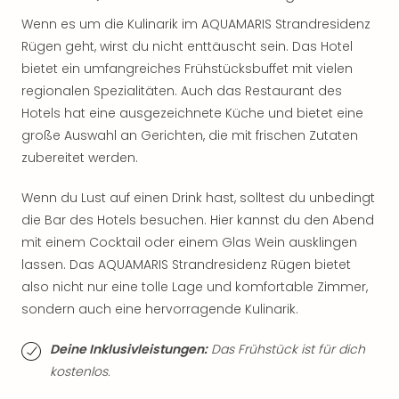
Musi
Der
Wenn es um die Kulinarik im AQUAMARIS Strandresidenz
Teuf
Rügen geht, wirst du nicht enttäuscht sein. Das Hotel
träg
bietet ein umfangreiches Frühstücksbuffet mit vielen
Pra
regionalen Spezialitäten. Auch das Restaurant des
Die
Hotels hat eine ausgezeichnete Küche und bietet eine
Sch
große Auswahl an Gerichten, die mit frischen Zutaten
und
zubereitet werden.
das
Biest
Wie
Wenn du Lust auf einen Drink hast, solltest du unbedingt
Mari
die Bar des Hotels besuchen. Hier kannst du den Abend
Ther
mit einem Cocktail oder einem Glas Wein ausklingen
Sta
lassen. Das AQUAMARIS Strandresidenz Rügen bietet
Ente
also nicht nur eine tolle Lage und komfortable Zimmer,
Das
sondern auch eine hervorragende Kulinarik.
Pha
der
Deine Inklusivleistungen:
Das Frühstück ist für dich
Ope
kostenlos.
Köln
Tan