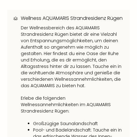
der
Vam
Wellness AQUAMARIS Strandresidenz Rügen
alle
Ang
Der Wellnessbereich des AQUAMARIS
Sho
Strandresidenz Rügen bietet dir eine Vielzahl
&
von Entspannungsmöglichkeiten, um deinen
Thea
Aufenthalt so angenehm wie möglich zu
ABB
gestalten. Hier findest du eine Oase der Ruhe
Voy
und Erholung, die es dir ermöglicht, den
in
Alltagsstress hinter dir zu lassen. Tauche ein in
Lon
die wohltuende Atmosphäre und genieße die
Harr
verschiedenen Wellnessannehmlichkeiten, die
Pott
das AQUAMARIS zu bieten hat.
Thea
Erlebe die folgenden
Lon
Wellnessannehmlichkeiten im AQUAMARIS
Frie
Strandresidenz Rügen:
Pala
Berli
Großzügige Saunalandschaft
Fest
Pool- und Badelandschaft: Tauche ein in
Neu
das erfrischende Wasser des Innen-