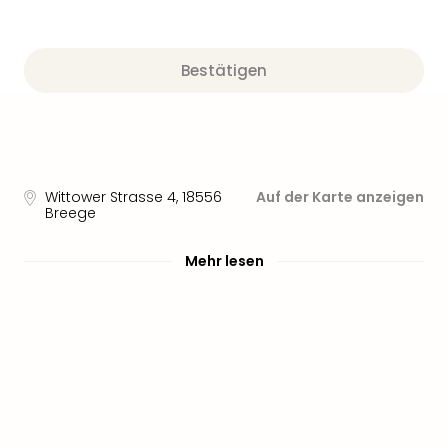
Aqu
Zool
Gar
Berli
Bestätigen
alle
Ang
noc
meh
Frei
Wittower Strasse 4
,
18556
Auf der Karte anzeigen
Hau
Breege
Feri
Feri
Mehr lesen
Nac
Dest
Frei
Eur
Frei
Deu
Freiz
Nied
Freiz