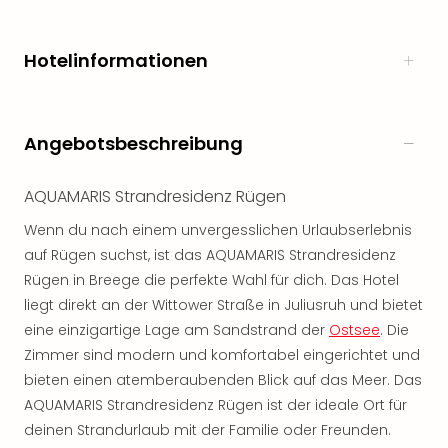
Öste
Freiz
Hotelinformationen
Fran
alle
Ang
Frei
Angebotsbeschreibung
Deu
Freiz
Baye
AQUAMARIS Strandresidenz Rügen
Freiz
Wenn du nach einem unvergesslichen Urlaubserlebnis
Hes
auf Rügen suchst, ist das AQUAMARIS Strandresidenz
Freiz
Rügen in Breege die perfekte Wahl für dich. Das Hotel
Nied
Freiz
liegt direkt an der Wittower Straße in Juliusruh und bietet
NRW
eine einzigartige Lage am Sandstrand der
Ostsee
. Die
alle
Zimmer sind modern und komfortabel eingerichtet und
Ang
bieten einen atemberaubenden Blick auf das Meer. Das
Musi
AQUAMARIS Strandresidenz Rügen ist der ideale Ort für
&
deinen Strandurlaub mit der Familie oder Freunden.
Sho