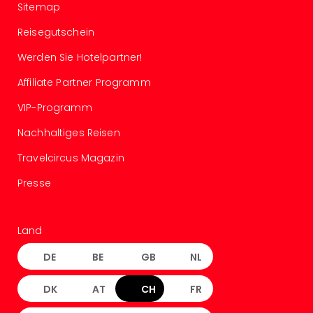
Sitemap
–
die
Reisegutschein
Auss
Werden Sie Hotelpartner!
Form
1
Affiliate Partner Programm
Die
Auss
VIP-Programm
alle
Nachhaltiges Reisen
Ang
Spor
Travelcircus Magazin
Skiu
in
Presse
Deu
Skiu
in
Land
Öste
DE
BE
GB
NL
Form
1
DK
AT
CH
FR
Reis
Konz