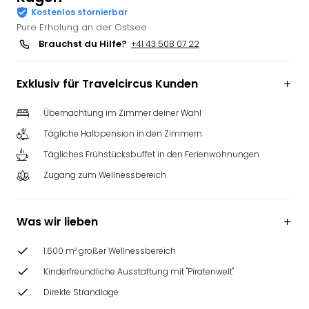
Kostenlos stornierbar
Futu
Pure Erholung an der Ostsee
Bela
alle
Brauchst du Hilfe?
+41 43 508 07 22
Ang
Wass
Exklusiv für Travelcircus Kunden
Trop
Isla
Übernachtung im Zimmer deiner Wahl
The
Tägliche Halbpension in den Zimmern
Erdi
Rula
Tägliches Frühstücksbuffet in den Ferienwohnungen
Bad
Zugang zum Wellnessbereich
Sch
aqu
The
Was wir lieben
&
Bad
1.600 m² großer Wellnessbereich
Sins
alle
Kinderfreundliche Ausstattung mit "Piratenwelt"
Ang
Direkte Strandlage
Zoo