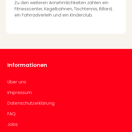
Of
Zu den weiteren Annehmlichkeiten zählen ein
Thro
Fitnesscenter, Kegelbahnen, Tischtennis, Billard,
Stud
ein Fahrradverleih und ein Kinderclub.
Tour
Swar
Krist
Mini
Wun
Ham
War
Informationen
Bros.
Stud
Tour
Über uns
Lon
–
Impressum
The
Datenschutzerklärung
Mak
of
FAQ
Harr
Jobs
Pott
Tita