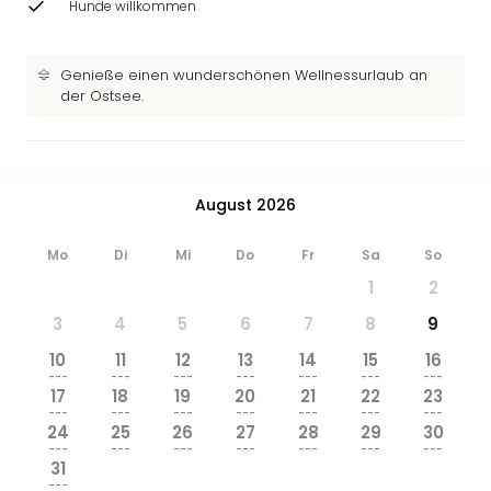
Hunde willkommen
&
Safa
Erle
Genieße einen wunderschönen Wellnessurlaub an
Zoo
der Ostsee.
Han
Sere
Park
Allw
Müns
August 2026
Zoo
Leip
Mo
Di
Mi
Do
Fr
Sa
So
Safa
1
2
Beek
3
4
5
6
7
8
9
Ber
ZOO
10
11
12
13
14
15
16
Erle
---
---
---
---
---
---
---
17
18
19
20
21
22
23
Gels
---
---
---
---
---
---
---
Welt
24
25
26
27
28
29
30
Wal
---
---
---
---
---
---
---
31
Nau
---