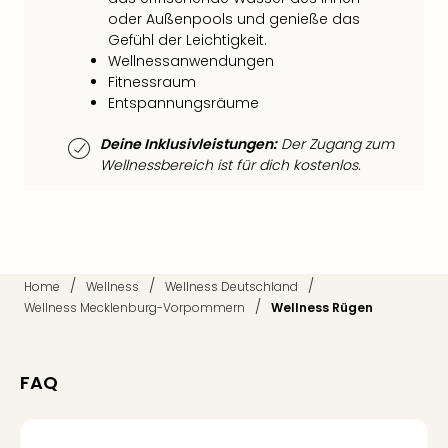
Fest
oder Außenpools und genieße das
Bad
Gefühl der Leichtigkeit.
Bad
Wellnessanwendungen
Veg
Fitnessraum
Rou
Entspannungsräume
Qua
Com
Deine Inklusivleistungen:
Der Zugang zum
Club
Wellnessbereich ist für dich kostenlos.
Pret
Wo
alle
Ang
Fest
/
/
/
Home
Wellness
Wellness Deutschland
Dom
/
Wellness Mecklenburg-Vorpommern
Wellness Rügen
Fest
Stör
Fest
FAQ
Mus
Fuld
Are