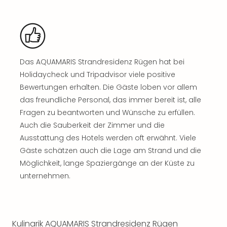
Nac
Kate
Musi
Starl
Expr
Moul
Das AQUAMARIS Strandresidenz Rügen hat bei
Rou
Holidaycheck und Tripadvisor viele positive
Das
Bewertungen erhalten. Die Gäste loben vor allem
Musi
das freundliche Personal, das immer bereit ist, alle
Köni
Fragen zu beantworten und Wünsche zu erfüllen.
der
Auch die Sauberkeit der Zimmer und die
Löw
Ausstattung des Hotels werden oft erwähnt. Viele
Die
Eisk
Gäste schätzen auch die Lage am Strand und die
Tarz
Möglichkeit, lange Spaziergänge an der Küste zu
MJ
unternehmen.
–
Das
Mich
Jac
Kulinarik AQUAMARIS Strandresidenz Rügen