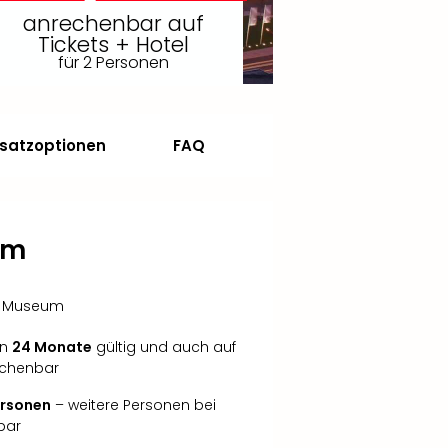
anrechenbar auf
Tickets + Hotel
für 2 Personen
satzoptionen
FAQ
um
W Museum
in
24 Monate
gültig und auch auf
echenbar
Personen
– weitere Personen bei
bar