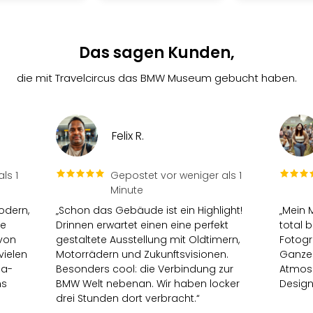
Das sagen Kunden,
die mit Travelcircus das BMW Museum gebucht haben.
Felix R.
ls 1
Gepostet vor weniger als 1
Minute
odern,
„Schon das Gebäude ist ein Highlight!
„Mein 
ie
Drinnen erwartet einen eine perfekt
total 
 von
gestaltete Ausstellung mit Oldtimern,
Fotogr
vielen
Motorrädern und Zukunftsvisionen.
Ganze 
ia-
Besonders cool: die Verbindung zur
Atmosp
ns
BMW Welt nebenan. Wir haben locker
Design
drei Stunden dort verbracht.“