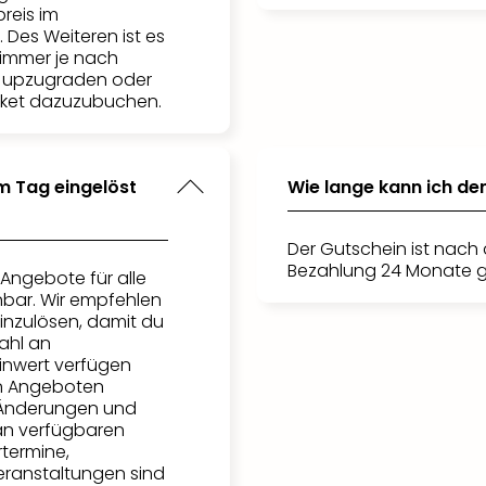
reis im
 Des Weiteren ist es
Zimmer je nach
s upzugraden oder
aket dazuzubuchen.
m Tag eingelöst
Wie lange kann ich de
Der Gutschein ist nach 
Bezahlung 24 Monate g
 Angebote für alle
bar. Wir empfehlen
einzulösen, damit du
ahl an
inwert verfügen
n Angeboten
. Änderungen und
an verfügbaren
rtermine,
ranstaltungen sind