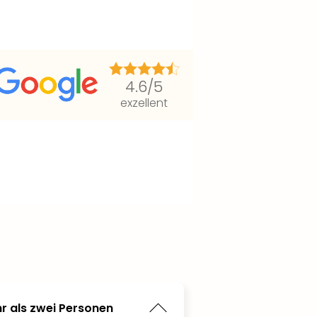
4.6
/5
exzellent
r als zwei Personen