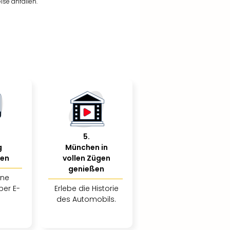
se anfallen.
5
.
g
München in
ßen
vollen Zügen
genießen
ine
per E-
Erlebe die Historie
des Automobils.