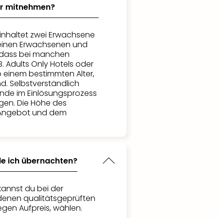
der mitnehmen?
inhaltet zwei Erwachsene
einen Erwachsenen und
e, dass bei manchen
. Adults Only Hotels oder
b einem bestimmten Alter,
ind. Selbstverständlich
ende im Einlösungsprozess
gen. Die Höhe des
 Angebot und dem
de ich übernachten?
kannst du bei der
denen qualitätsgeprüften
egen Aufpreis, wählen.