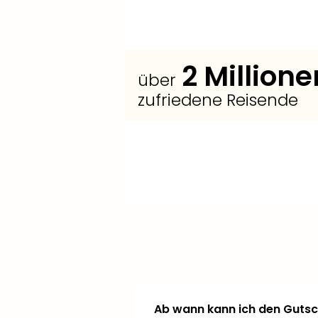
2
Millione
über
zufriedene Reisende
+
+
+
Füge
Wähle aus
Verlängere
weitere Reisende
weiteren Hotels oder
deinen Aufenthalt.
hinzu und
profitiere von
Zimmerkategorien
attraktiven
.
Konditionen für Kinder
.
Ab wann kann ich den Gutsc