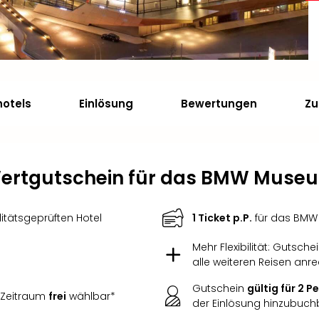
hotels
Einlösung
Bewertungen
Zu
ertgutschein für das BMW Muse
itätsgeprüften Hotel
1 Ticket p.P.
für das BM
Mehr Flexibilität: Gutsche
alle weiteren Reisen anr
Gutschein
gültig für 2 
 Zeitraum
frei
wählbar*
der Einlösung hinzubuch