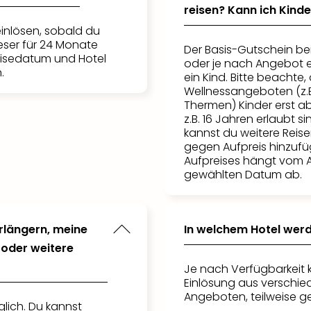
reisen? Kann ich Kin
inlösen, sobald du
ieser für 24 Monate
Der Basis-Gutschein be
eisedatum und Hotel
oder je nach Angebot 
.
ein Kind. Bitte beacht
Wellnessangeboten (z.B
Thermen) Kinder erst a
z.B. 16 Jahren erlaubt s
kannst du weitere Reis
gegen Aufpreis hinzufü
Aufpreises hängt vom
gewählten Datum ab.
rlängern, meine
In welchem Hotel wer
oder weitere
Je nach Verfügbarkeit 
Einlösung aus verschie
Angeboten, teilweise g
glich. Du kannst