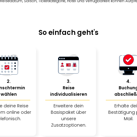
eisedatum, Saison, Ticketkategorie, Hotel und Verfügbarkeit können Aufprei
So einfach geht's
2
.
3
.
4
.
nschtermin
Reise
Buchun
wählen
individualisieren
abschlie
e deine Reise
Erweitere dein
Erhalte de
m online oder
Basispaket über
Bestätigung 
elefonisch.
unsere
Mail.
Zusatzoptionen.