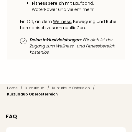
di
Fitnessbereich
mit Laufband,
Ver
WaterRower und vielem mehr
alle
Ang
Ein Ort, an dem
Wellness
, Bewegung und Ruhe
Nac
harmonisch zusammenfließen.
Dest
Musi
Deine Inklusivleistungen:
Für dich ist der
Berli
Zugang zum Wellness- und Fitnessbereich
Ham
kostenlos.
NRW
Stut
Köln
Wie
alle
/
/
/
Home
Kurzurlaub
Kurzurlaub Österreich
Ang
Kurzurlaub Oberösterreich
Kultu
&
Spor
FAQ
Nac
Kate
Mus