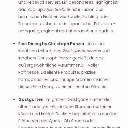
und liebevoll serviert. Ein besonderes Highlight ist
der
das Pop-up
Alpin Sushi
: feinste Fusion aus
Vam
heimischen Fischen wie Forelle, Saibling oder
alle
Ang
Traunkrebs, zubereitet in japanischer Präzision –
Sho
einzigartig, regional und überraschend anders.
&
Thea
Fine Dining by Christoph Panzer
: Unter der
ABB
kreativen Leitung des
Zwei-Haubenkochs
und
Voy
Inhabers Christoph Parzer genießt du das
in
außergewöhnliche Aurummenü – voller
Lon
Raffinesse. Exzellente Produkte, präzise
Harr
Kompositionen und mutige Aromen machen
Pott
Thea
dieses Fine Dining zu einem echten Erlebnis.
Lon
Frie
Gastgarten
: Im grünen Gastgarten unter der
Pala
alten Linde genießt du laue Stunden bei feiner
Berli
Küche und kühlen Drinks – begleitet vom sanften
Fest
Plätschern der Quelle. Ob Sonne oder
Neu