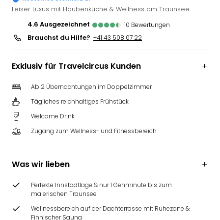
Futu
Leiser Luxus mit Haubenküche & Wellness am Traunsee
Bela
4.6
ausgezeichnet
10
Bewertungen
alle
Brauchst du Hilfe?
+41 43 508 07 22
Ang
Wass
Trop
Exklusiv für Travelcircus Kunden
Isla
The
Ab 2 Übernachtungen im Doppelzimmer
Erdi
Tägliches reichhaltiges Frühstück
Rula
Welcome Drink
Bad
Sch
Zugang zum Wellness- und Fitnessbereich
aqu
The
&
Was wir lieben
Bad
Sins
Perfekte Innstadtlage & nur 1 Gehminute bis zum
alle
malerischen Traunsee
Ang
Wellnessbereich auf der Dachterrasse mit Ruhezone &
Zoo
Finnischer Sauna