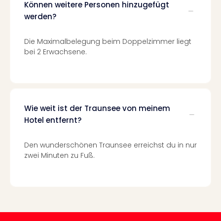
Können weitere Personen hinzugefügt
–
werden?
die
Auss
Die Maximalbelegung beim Doppelzimmer liegt
Form
bei 2 Erwachsene.
1
Die
Auss
alle
Ang
Spor
Wie weit ist der Traunsee von meinem
Skiu
Hotel entfernt?
in
Deu
Den wunderschönen Traunsee erreichst du in nur
Skiu
zwei Minuten zu Fuß.
in
Öste
Form
1
Reis
Konz