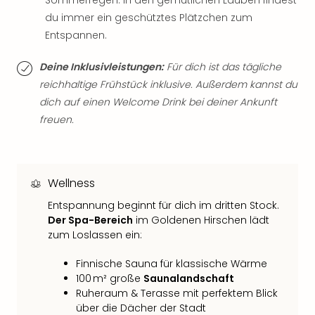
Sommerregen: In den gemütlichen Lauben findest
Fest
du immer ein geschütztes Plätzchen zum
Bad
Entspannen.
Bad
Veg
Rou
Deine Inklusivleistungen:
Für dich ist das tägliche
Qua
reichhaltige Frühstück inklusive. Außerdem kannst du
Com
dich auf einen Welcome Drink bei deiner Ankunft
Club
freuen.
Pret
Wo
alle
Ang
Wellness
Fest
Entspannung beginnt für dich im dritten Stock.
Dom
Der Spa-Bereich
im Goldenen Hirschen lädt
Fest
zum Loslassen ein:
Stör
Fest
Finnische Sauna für klassische Wärme
Mus
100 m² große
Saunalandschaft
Fuld
Ruheraum & Terasse mit perfektem Blick
Are
über die Dächer der Stadt