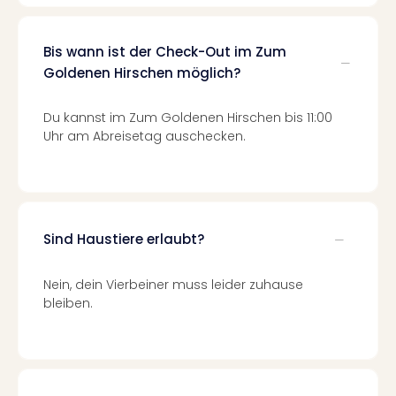
Of
Thro
Stud
Bis wann ist der Check-Out im Zum
Tour
Goldenen Hirschen möglich?
Swar
Krist
Du kannst im Zum Goldenen Hirschen bis 11:00
Mini
Uhr am Abreisetag auschecken.
Wun
Ham
War
Bros.
Stud
Tour
Sind Haustiere erlaubt?
Lon
–
Nein, dein Vierbeiner muss leider zuhause
The
bleiben.
Mak
of
Harr
Pott
Tita