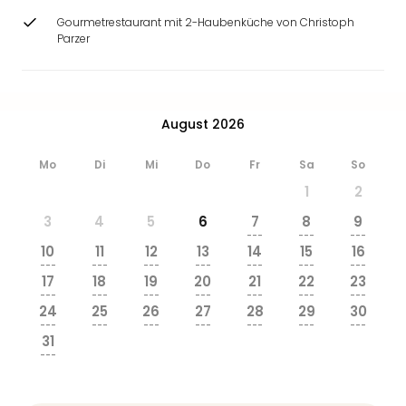
&
Gourmetrestaurant mit 2-Haubenküche von Christoph
Safa
Parzer
Erle
Zoo
Han
Sere
August 2026
Park
Allw
Mo
Di
Mi
Do
Fr
Sa
So
Müns
Zoo
1
2
Leip
3
4
5
6
7
8
9
Safa
---
---
---
Beek
10
11
12
13
14
15
16
---
---
---
---
---
---
---
Ber
17
18
19
20
21
22
23
ZOO
---
---
---
---
---
---
---
Erle
24
25
26
27
28
29
30
---
---
---
---
---
---
---
Gels
31
Welt
---
Wal
Nau