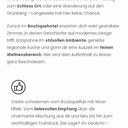
Nac
zum
Schloss Ort
oder eine Wanderung auf den
Kate
Grünberg – Langeweile hat hier keine Chance.
Musi
Starl
Zurück im
Boutiquehotel
erwarten dich edel gestaltete
Expr
Zimmer, in denen Geschichte auf modernes Design
Moul
Rou
trifft. Entspanne im
stilvollen Ambiente
, genieße
Das
regionale Küche und gönn dir eine Auszeit im
feinen
Musi
Wellnessbereich
. Hier wird dein Aufenthalt zu etwas
Köni
ganz Besonderem.
der
Löw
Die
Eisk
Tarz
MJ
Gäste schwärmen vom Boutiqueflair mit Wow-
–
Effekt: Vom
liebevollen Empfang
über die
Das
Mich
charmante Mischung aus Alt und Neu bis hin zum
Jac
reichhaltigen Frühstück. Die Lage?
Ein Gedicht!
–