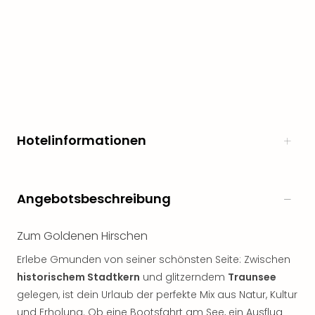
Öste
Freiz
Fran
alle
Ang
Frei
Deu
Freiz
Baye
Hotelinformationen
Freiz
Hes
Freiz
Angebotsbeschreibung
Nied
Freiz
NRW
Zum Goldenen Hirschen
alle
Ang
Erlebe Gmunden von seiner schönsten Seite: Zwischen
Musi
historischem Stadtkern
und glitzerndem
Traunsee
&
gelegen, ist dein Urlaub der perfekte Mix aus Natur, Kultur
Sho
und Erholung. Ob eine Bootsfahrt am See, ein Ausflug