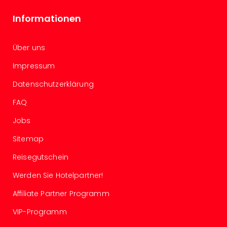
Nac
Kate
Informationen
Konz
Karo
Über uns
G
Pitbu
Impressum
Back
Boy
Datenschutzerklärung
Disn
FAQ
in
Con
Jobs
Schl
Sitemap
Sch
Konz
Reisegutschein
alle
Ang
Werden Sie Hotelpartner!
Fest
Affiliate Partner Programm
Ikar
Festi
VIP-Programm
Glüc