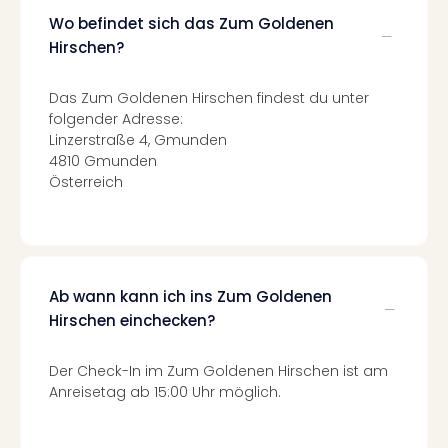
Tec
Wo befindet sich das Zum Goldenen
Sins
Hirschen?
Mer
Ben
Das Zum Goldenen Hirschen findest du unter
Mus
folgender Adresse:
Stut
Linzerstraße 4, Gmunden
Pors
4810 Gmunden
Mus
Österreich
Auto
Wolf
BM
Mus
in
Ab wann kann ich ins Zum Goldenen
Mün
Hirschen einchecken?
Barb
Mus
alle
Der Check-In im Zum Goldenen Hirschen ist am
Ang
Anreisetag ab 15:00 Uhr möglich.
Auss
Ga