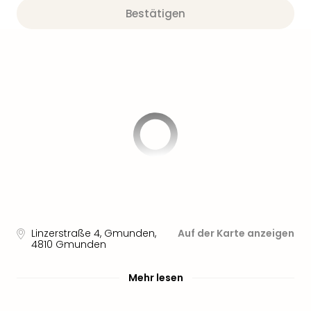
Aqu
Bestätigen
Zool
Gar
Berli
alle
Ang
noc
meh
Frei
Hau
Feri
Feri
Nac
Dest
Frei
Eur
Linzerstraße 4, Gmunden
,
Auf der Karte anzeigen
4810
Gmunden
Frei
Deu
Freiz
Mehr lesen
Nied
Freiz