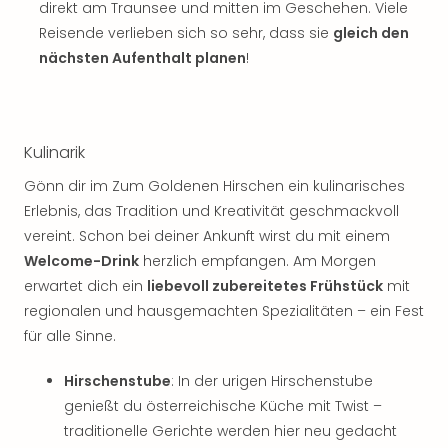
Musi
direkt am Traunsee und mitten im Geschehen. Viele
Der
Reisende verlieben sich so sehr, dass sie
gleich den
Teuf
nächsten Aufenthalt planen
!
träg
Pra
Die
Sch
Kulinarik
und
das
Gönn dir im Zum Goldenen Hirschen ein kulinarisches
Biest
Erlebnis, das Tradition und Kreativität geschmackvoll
Wie
vereint. Schon bei deiner Ankunft wirst du mit einem
Mari
Welcome-Drink
herzlich empfangen. Am Morgen
Ther
erwartet dich ein
liebevoll zubereitetes Frühstück
mit
Sta
Ente
regionalen und hausgemachten Spezialitäten – ein Fest
Das
für alle Sinne.
Pha
der
Hirschenstube
: In der urigen Hirschenstube
Ope
genießt du österreichische Küche mit Twist –
Köln
traditionelle Gerichte werden hier neu gedacht
Tan