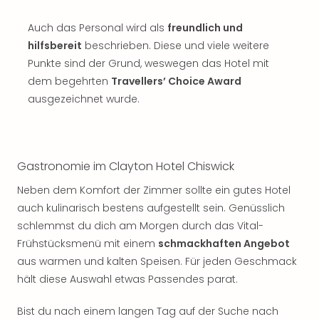
Musi
Der
Auch das Personal wird als
freundlich und
Teuf
hilfsbereit
beschrieben. Diese und viele weitere
träg
Pra
Punkte sind der Grund, weswegen das Hotel mit
Die
dem begehrten
Travellers’ Choice Award
Sch
ausgezeichnet wurde.
und
das
Biest
Wie
Gastronomie im Clayton Hotel Chiswick
Mari
Ther
Neben dem Komfort der Zimmer sollte ein gutes Hotel
Sta
auch kulinarisch bestens aufgestellt sein. Genüsslich
Ente
schlemmst du dich am Morgen durch das Vital-
Das
Frühstücksmenü mit einem
schmackhaften Angebot
Pha
aus warmen und kalten Speisen. Für jeden Geschmack
der
hält diese Auswahl etwas Passendes parat.
Ope
Köln
Bist du nach einem langen Tag auf der Suche nach
Tan