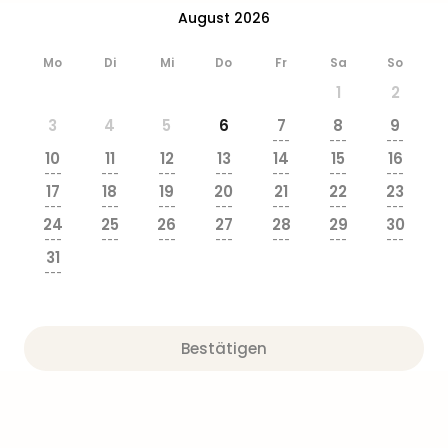
&
August 2026
Safa
Erle
Mo
Di
Mi
Do
Fr
Sa
So
Zoo
1
2
Han
Sere
3
4
5
6
7
8
9
Park
---
---
---
10
11
12
13
14
15
16
Allw
---
---
---
---
---
---
---
Müns
17
18
19
20
21
22
23
Zoo
---
---
---
---
---
---
---
24
25
26
27
28
29
30
Leip
---
---
---
---
---
---
---
Safa
31
Beek
---
Ber
ZOO
Erle
Bestätigen
Gels
Welt
Wal
Nau