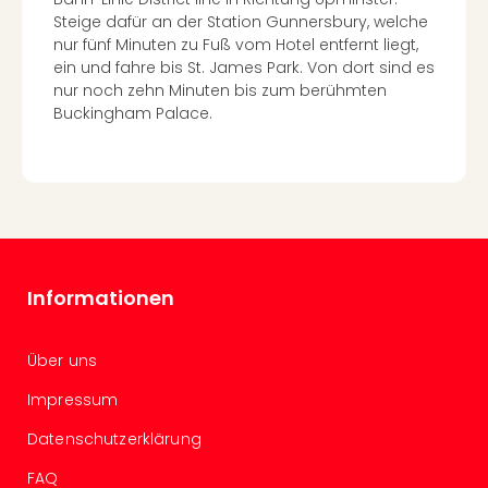
Of
Steige dafür an der Station Gunnersbury, welche
Thro
nur fünf Minuten zu Fuß vom Hotel entfernt liegt,
Stud
ein und fahre bis St. James Park. Von dort sind es
Tour
nur noch zehn Minuten bis zum berühmten
Swar
Buckingham Palace.
Krist
Mini
Wun
Ham
War
Bros.
Stud
Tour
Informationen
Lon
–
Über uns
The
Mak
Impressum
of
Harr
Datenschutzerklärung
Pott
FAQ
Tita