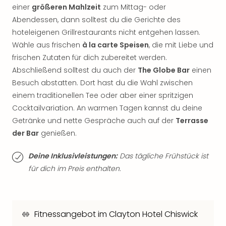
einer
größeren Mahlzeit
zum Mittag- oder
der
Vam
Abendessen, dann solltest du die Gerichte des
alle
hoteleigenen Grillrestaurants nicht entgehen lassen.
Ang
Wähle aus frischen
à la carte Speisen
, die mit Liebe und
Sho
frischen Zutaten für dich zubereitet werden.
&
Abschließend solltest du auch der
The Globe Bar
einen
Thea
Besuch abstatten. Dort hast du die Wahl zwischen
ABB
einem traditionellen Tee oder aber einer spritzigen
Voy
in
Cocktailvariation. An warmen Tagen kannst du deine
Lon
Getränke und nette Gespräche auch auf der
Terrasse
Harr
der Bar
genießen.
Pott
Thea
Deine Inklusivleistungen:
Das tägliche Frühstück ist
Lon
für dich im Preis enthalten.
Frie
Pala
Berli
Fest
Fitnessangebot im Clayton Hotel Chiswick
Neu