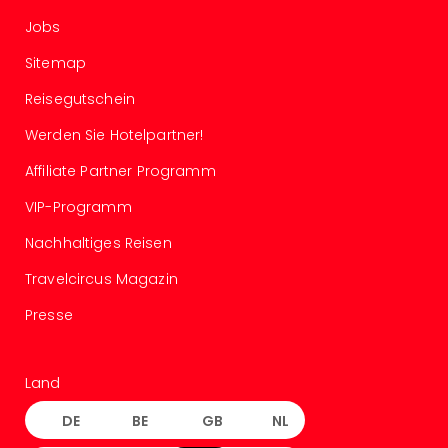
–
Jobs
die
Auss
Sitemap
Form
Reisegutschein
1
Die
Werden Sie Hotelpartner!
Auss
Affiliate Partner Programm
alle
Ang
VIP-Programm
Spor
Skiu
Nachhaltiges Reisen
in
Travelcircus Magazin
Deu
Skiu
Presse
in
Öste
Form
Land
1
Reis
DE
BE
GB
NL
Konz