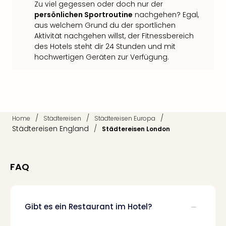
Fest
Zu viel gegessen oder doch nur der
Bad
persönlichen Sportroutine
nachgehen? Egal,
aus welchem Grund du der sportlichen
Bad
Aktivität nachgehen willst, der Fitnessbereich
Veg
des Hotels steht dir 24 Stunden und mit
Rou
hochwertigen Geräten zur Verfügung.
Qua
Com
Club
Pret
Wo
alle
/
/
/
Home
Städtereisen
Städtereisen Europa
Ang
Städtereisen England
/
Städtereisen London
Fest
Dom
Fest
FAQ
Stör
Fest
Mus
Fuld
Gibt es ein Restaurant im Hotel?
Are