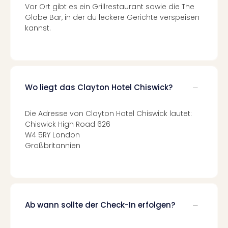
di
Vor Ort gibt es ein Grillrestaurant sowie die The
Ver
Globe Bar, in der du leckere Gerichte verspeisen
alle
kannst.
Ang
Nac
Dest
Musi
Berli
Wo liegt das Clayton Hotel Chiswick?
Ham
NRW
Stut
Die Adresse von Clayton Hotel Chiswick lautet:
Köln
Chiswick High Road 626
Wie
W4 5RY London
alle
Großbritannien
Ang
Kultu
&
Spor
Nac
Ab wann sollte der Check-In erfolgen?
Kate
Mus