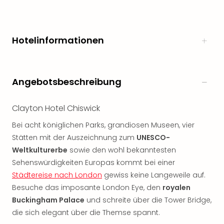
Öste
Freiz
Fran
Hotelinformationen
alle
Ang
Frei
Deu
Angebotsbeschreibung
Freiz
Baye
Freiz
Clayton Hotel Chiswick
Hes
Bei acht königlichen Parks, grandiosen Museen, vier
Freiz
Stätten mit der Auszeichnung zum
UNESCO-
Nied
Weltkulturerbe
sowie den wohl bekanntesten
Freiz
NRW
Sehenswürdigkeiten Europas kommt bei einer
alle
Städtereise nach London
gewiss keine Langeweile auf.
Ang
Besuche das imposante London Eye, den
royalen
Musi
Buckingham Palace
und schreite über die Tower Bridge,
&
die sich elegant über die Themse spannt.
Sho