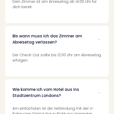
Dein Zimmer ist am Anreisetag ab 14:00 Uhr für
Tec
dich bereit.
Sins
Mer
Ben
Mus
Stut
Bis wann muss ich das Zimmer am
Pors
Abreisetag verlassen?
Mus
Auto
Wolf
Der Check-Out sollte bis 12:00 Uhr am Abreisetag
BM
erfolgen.
Mus
in
Mün
Barb
Mus
Wie komme ich vom Hotel aus ins
alle
Stadtzentrum Londons?
Ang
Auss
Am einfachsten ist die Verbindung mit der U-
Ga
Bahn-Linie District line in Richtung Upminster.