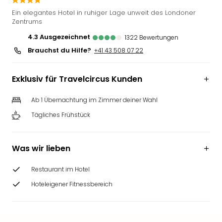
Futu
Ein elegantes Hotel in ruhiger Lage unweit des Londoner
Bela
Zentrums
alle
4.3
ausgezeichnet
1322
Bewertungen
Ang
Brauchst du Hilfe?
+41 43 508 07 22
Wass
Trop
Isla
Exklusiv für Travelcircus Kunden
The
Erdi
Ab 1 Übernachtung im Zimmer deiner Wahl
Rula
Tägliches Frühstück
Bad
Sch
aqu
Was wir lieben
The
&
Restaurant im Hotel
Bad
Sins
Hoteleigener Fitnessbereich
alle
Ang
Zoo