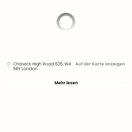
Aqu
Zool
Gar
Berli
alle
Ang
noc
meh
Frei
Hau
Chiswick High Road 626
,
W4
Auf der Karte anzeigen
Feri
5RY
London
Feri
Nac
Mehr lesen
Dest
Frei
Eur
Frei
Deu
Freiz
Nied
Freiz