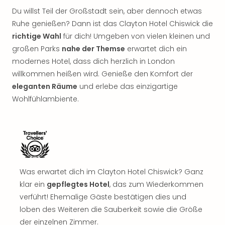
Nac
Du willst Teil der Großstadt sein, aber dennoch etwas
Kate
Ruhe genießen? Dann ist das Clayton Hotel Chiswick die
Musi
richtige Wahl
für dich! Umgeben von vielen kleinen und
Starl
Expr
großen Parks
nahe der Themse
erwartet dich ein
Moul
modernes Hotel, dass dich herzlich in London
Rou
willkommen heißen wird. Genieße den Komfort der
Das
eleganten Räume
und erlebe das einzigartige
Musi
Wohlfühlambiente.
Köni
der
Löw
Die
Eisk
Tarz
MJ
Was erwartet dich im Clayton Hotel Chiswick? Ganz
–
klar ein
gepflegtes Hotel
, das zum Wiederkommen
Das
verführt! Ehemalige Gäste bestätigen dies und
Mich
loben des Weiteren die Sauberkeit sowie die Größe
Jac
der einzelnen Zimmer.