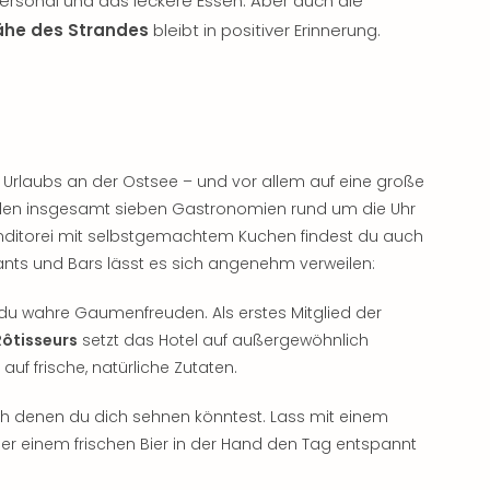
ersonal und das leckere Essen. Aber auch die
Nähe des Strandes
bleibt in positiver Erinnerung.
Urlaubs an der Ostsee – und vor allem auf eine große
in den insgesamt sieben Gastronomien rund um die Uhr
onditorei mit selbstgemachtem Kuchen findest du auch
rants und Bars lässt es sich angenehm verweilen:
du wahre Gaumenfreuden. Als erstes Mitglied der
Rôtisseurs
setzt das Hotel auf außergewöhnlich
f frische, natürliche Zutaten.
ch denen du dich sehnen könntest. Lass mit einem
der einem frischen Bier in der Hand den Tag entspannt