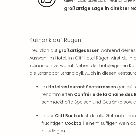
allem das überaus freundliche P
großartige Lage in direkter 
Kulinarik auf Rügen
Freu dich auf
großartiges Essen
während deines 
Auswahl im Hotel. Im Cliff Hotel Rügen wirst du 
kulinarisch verwöhnt. Neben der hoteleigenen K
die Strandbar Strandidyll. Auch in diesen Restau
Im
Hotelrestaurant Seeterrassen
genießt 
renommierten
Confrérie de la Chaîne des 
schmackhafte Speisen und Getränke sowie au
In der
Cliff Bar
findest du alle Getränke, na
fruchtigen
Cocktail
, einem süffigen Wein o
ausklingen.