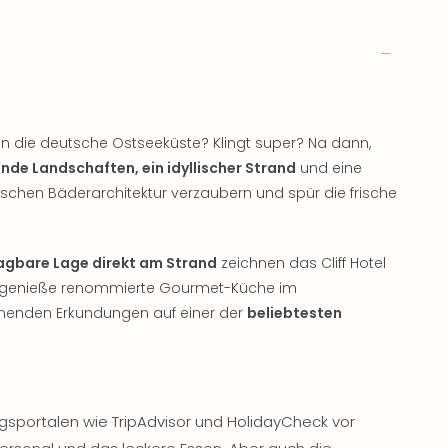
 die deutsche Ostseeküste? Klingt super? Na dann,
ende Landschaften, ein idyllischer Strand
und eine
ischen Bäderarchitektur verzaubern und spür die frische
agbare Lage direkt am Strand
zeichnen das Cliff Hotel
X, genieße renommierte Gourmet-Küche im
nnenden Erkundungen auf einer der
beliebtesten
sportalen wie TripAdvisor und HolidayCheck vor