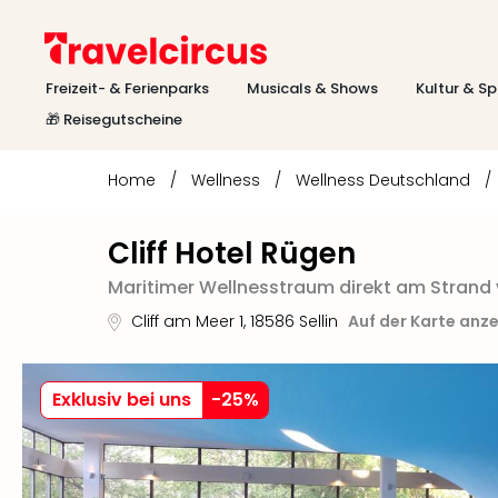
Freizeit- & Ferienparks
Musicals & Shows
Kultur & Sp
🎁 Reisegutscheine
Home
/
Wellness
/
Wellness Deutschland
/
Cliff Hotel Rügen
Maritimer Wellnesstraum direkt am Strand v
Cliff am Meer 1
,
18586
Sellin
Auf der Karte anz
Exklusiv bei uns
-
25
%