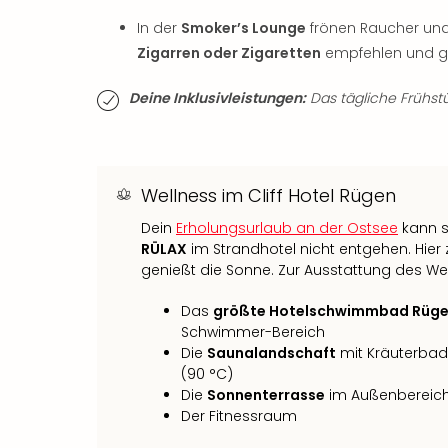
In der
Smoker’s Lounge
frönen Raucher und 
Zigarren oder Zigaretten
empfehlen und ge
Deine Inklusivleistungen:
Das tägliche Frühstüc
Wellness im Cliff Hotel Rügen
Dein
Erholungsurlaub an der Ostsee
kann s
RÜLAX
im Strandhotel nicht entgehen. Hier 
genießt die Sonne. Zur Ausstattung des W
Das
größte Hotelschwimmbad Rüg
Schwimmer-Bereich
Die
Saunalandschaft
mit Kräuterbad
(90 °C)
Die
Sonnenterrasse
im Außenbereic
Der Fitnessraum