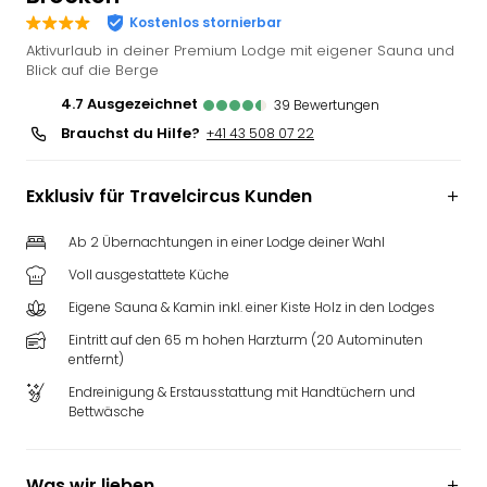
Futu
Kostenlos stornierbar
Bela
Aktivurlaub in deiner Premium Lodge mit eigener Sauna und
alle
Blick auf die Berge
Ang
4.7
ausgezeichnet
39
Bewertungen
Wass
Brauchst du Hilfe?
+41 43 508 07 22
Trop
Isla
The
Exklusiv für Travelcircus Kunden
Erdi
Rula
Ab 2 Übernachtungen in einer Lodge deiner Wahl
Bad
Voll ausgestattete Küche
Sch
aqu
Eigene Sauna & Kamin inkl. einer Kiste Holz in den Lodges
The
Eintritt auf den 65 m hohen Harzturm (20 Autominuten
&
entfernt)
Bad
Endreinigung & Erstausstattung mit Handtüchern und
Sins
Bettwäsche
alle
Ang
Zoo
Was wir lieben