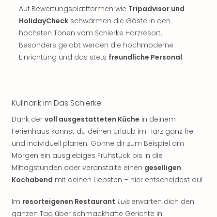
Musi
Auf Bewertungsplattformen wie
Tripadvisor und
Der
HolidayCheck
schwärmen die Gäste in den
Teuf
träg
höchsten Tönen vom Schierke Harzresort.
Pra
Besonders gelobt werden die hochmoderne
Die
Einrichtung und das stets
freundliche Personal
.
Sch
und
das
Biest
Kulinarik im Das Schierke
Wie
Mari
Dank der
voll ausgestatteten Küche
in deinem
Ther
Ferienhaus kannst du deinen Urlaub im Harz ganz frei
Sta
und individuell planen. Gönne dir zum Beispiel am
Ente
Morgen ein ausgiebiges Frühstück bis in die
Das
Mittagstunden oder veranstalte einen
geselligen
Pha
Kochabend
mit deinen Liebsten – hier entscheidest du!
der
Ope
Im
resorteigenen Restaurant
Luis
erwarten dich den
Köln
ganzen Tag über schmackhafte Gerichte in
Tan