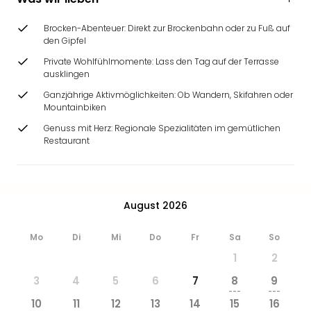
&
Safa
Brocken-Abenteuer: Direkt zur Brockenbahn oder zu Fuß auf
Erle
den Gipfel
Zoo
Private Wohlfühlmomente: Lass den Tag auf der Terrasse
Han
ausklingen
Sere
Ganzjährige Aktivmöglichkeiten: Ob Wandern, Skifahren oder
Park
Mountainbiken
Allw
Genuss mit Herz: Regionale Spezialitäten im gemütlichen
Müns
Restaurant
Zoo
Leip
Safa
Beek
August 2026
Ber
ZOO
Erle
Mo
Di
Mi
Do
Fr
Sa
So
Gels
1
2
Welt
3
4
5
6
7
8
9
Wal
---
---
Nau
10
11
12
13
14
15
16