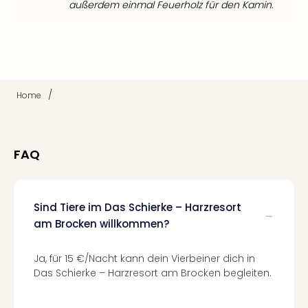
di
außerdem einmal Feuerholz für den Kamin.
Ver
alle
Ang
Nac
Dest
Musi
/
Home
Berli
Ham
NRW
Stut
FAQ
Köln
Wie
alle
Sind Tiere im Das Schierke – Harzresort
Ang
am Brocken willkommen?
Kultu
&
Spor
Ja, für 15 €/Nacht kann dein Vierbeiner dich in
Nac
Das Schierke – Harzresort am Brocken begleiten.
Kate
Mus