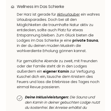
Fest
Wellness im Das Schierke
Bad
Bad
Der Harz ist gerade für
Aktivurlauber
ein wahres
Veg
Urlaubsparadies. Doch bei all den
Rou
Möglichkeiten die traumhafte Natur aktiv zu
Qua
entdecken, sollte auch Platz für etwas
Com
Entspannung bleiben. Zum Glück bieten die
Club
Lodges im Das Schierke je eine
private Sauna
,
Pret
in der du deinen müden Muskeln die
wohlverdiente Erholung gönnen kannst.
Wo
alle
Für gemütliche Abende zu zweit, mit Freunden
Ang
oder der Familie steht dir in den Lodges
Fest
außerdem ein
eigener Kamin
zur Verfügung.
Dom
Kuschel dich ein, lausche dem Knistern des
Fest
Feuers und lass die Erlebnisse des Tages noch
Stör
einmal Revue passieren.
Fest
Mus
Deine Inklusivleistungen:
Die Sauna und
Fuld
den Kamin in deiner gebuchten Lodge nutzt
Are
du kostenfrei. Bei Anreise erhältst du