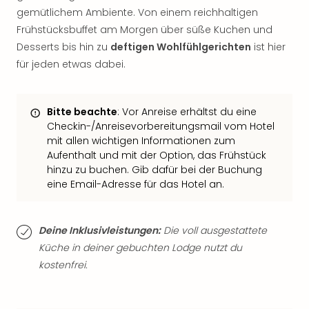
der
gemütlichem Ambiente. Von einem reichhaltigen
Vam
Frühstücksbuffet am Morgen über süße Kuchen und
alle
Desserts bis hin zu
deftigen Wohlfühlgerichten
ist hier
Ang
für jeden etwas dabei.
Sho
&
Thea
Bitte beachte
: Vor Anreise erhältst du eine
ABB
Checkin-/Anreisevorbereitungsmail vom Hotel
Voy
mit allen wichtigen Informationen zum
in
Aufenthalt und mit der Option, das Frühstück
Lon
hinzu zu buchen. Gib dafür bei der Buchung
Harr
eine Email-Adresse für das Hotel an.
Pott
Thea
Lon
Deine Inklusivleistungen:
Die voll ausgestattete
Frie
Küche in deiner gebuchten Lodge nutzt du
Pala
kostenfrei.
Berli
Fest
Neu