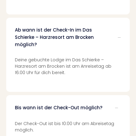
Of
Thro
Stud
Tour
Swar
Ab wann ist der Check-In im Das
Krist
Schierke – Harzresort am Brocken
Mini
möglich?
Wun
Ham
Deine gebuchte Lodge im Das Schierke –
War
Harzresort am Brocken ist am Anreisetag ab
Bros.
16:00 Uhr für dich bereit.
Stud
Tour
Lon
–
The
Bis wann ist der Check-Out möglich?
Mak
of
Harr
Der Check-Out ist bis 10:00 Uhr am Abreisetag
Pott
möglich.
Tita