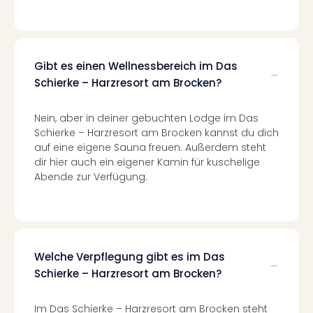
–
die
Auss
Form
Gibt es einen Wellnessbereich im Das
1
Schierke – Harzresort am Brocken?
Die
Auss
Nein, aber in deiner gebuchten Lodge im Das
alle
Schierke – Harzresort am Brocken kannst du dich
Ang
auf eine eigene Sauna freuen. Außerdem steht
Spor
dir hier auch ein eigener Kamin für kuschelige
Skiu
Abende zur Verfügung.
in
Deu
Skiu
in
Öste
Welche Verpflegung gibt es im Das
Form
Schierke – Harzresort am Brocken?
1
Reis
Konz
Im Das Schierke – Harzresort am Brocken steht