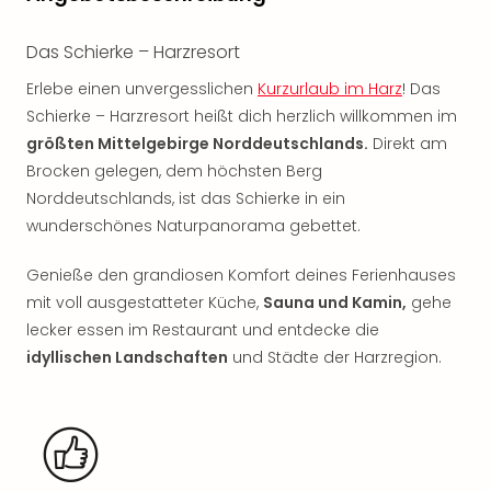
Nac
Kate
Das Schierke – Harzresort
Musi
Starl
Erlebe einen unvergesslichen
Kurzurlaub im Harz
! Das
Expr
Schierke – Harzresort heißt dich herzlich willkommen im
Moul
größten Mittelgebirge Norddeutschlands.
Direkt am
Rou
Brocken gelegen, dem höchsten Berg
Das
Norddeutschlands, ist das Schierke in ein
Musi
wunderschönes Naturpanorama gebettet.
Köni
der
Genieße den grandiosen Komfort deines Ferienhauses
Löw
Die
mit voll ausgestatteter Küche,
Sauna und Kamin,
gehe
Eisk
lecker essen im Restaurant und entdecke die
Tarz
idyllischen Landschaften
und Städte der Harzregion.
MJ
–
Das
Mich
Jac