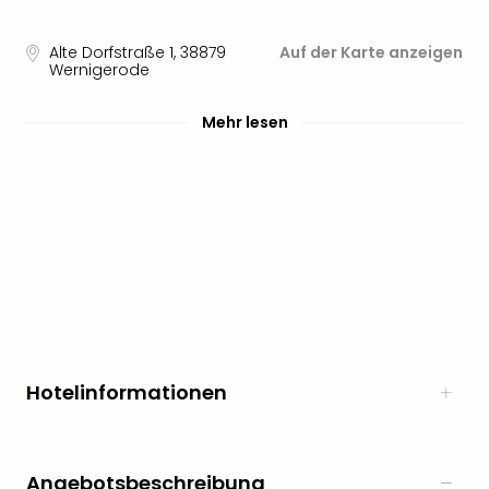
Öste
Freiz
Alte Dorfstraße 1
,
38879
Auf der Karte anzeigen
Fran
Wernigerode
alle
Ang
Mehr lesen
Frei
Deu
Freiz
Baye
Freiz
Hes
Freiz
Nied
Freiz
NRW
alle
Hotelinformationen
Ang
Musi
&
Sho
Angebotsbeschreibung