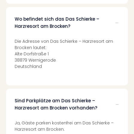
Tec
Sins
Mer
Wo befindet sich das Das Schierke –
Ben
Harzresort am Brocken?
Mus
Stut
Die Adresse von Das Schierke – Harzresort am
Pors
Brocken lautet:
Mus
Alte Dorfstraße 1
Auto
38879 Wernigerode
Wolf
Deutschland
BM
Mus
in
Mün
Barb
Sind Parkplätze am Das Schierke –
Mus
Harzresort am Brocken vorhanden?
alle
Ang
Auss
Ja, Gäste parken kostenfrei am Das Schierke –
Ga
Harzresort am Brocken.