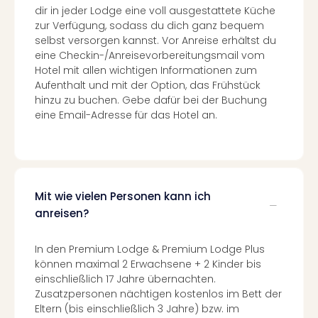
Nac
dir in jeder Lodge eine voll ausgestattete Küche
Kate
zur Verfügung, sodass du dich ganz bequem
Konz
selbst versorgen kannst. Vor Anreise erhältst du
Karo
eine Checkin-/Anreisevorbereitungsmail vom
Hotel mit allen wichtigen Informationen zum
G
Aufenthalt und mit der Option, das Frühstück
Pitbu
hinzu zu buchen. Gebe dafür bei der Buchung
Back
eine Email-Adresse für das Hotel an.
Boy
Disn
in
Con
Schl
Sch
Mit wie vielen Personen kann ich
Konz
anreisen?
alle
Ang
In den Premium Lodge & Premium Lodge Plus
Fest
können maximal 2 Erwachsene + 2 Kinder bis
Ikar
einschließlich 17 Jahre übernachten.
Festi
Zusatzpersonen nächtigen kostenlos im Bett der
Glüc
Eltern (bis einschließlich 3 Jahre) bzw. im