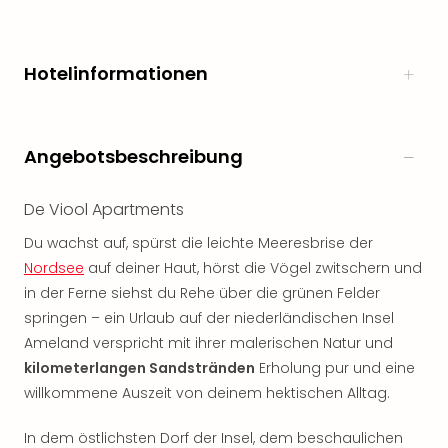
Öste
Freiz
Fran
Hotelinformationen
alle
Ang
Frei
Deu
Angebotsbeschreibung
Freiz
Baye
De Viool Apartments
Freiz
Hes
Du wachst auf, spürst die leichte Meeresbrise der
Freiz
Nordsee
auf deiner Haut, hörst die Vögel zwitschern und
Nied
in der Ferne siehst du Rehe über die grünen Felder
Freiz
springen – ein Urlaub auf der niederländischen Insel
NRW
Ameland verspricht mit ihrer malerischen Natur und
alle
kilometerlangen Sandstränden
Erholung pur und eine
Ang
Musi
willkommene Auszeit von deinem hektischen Alltag.
&
Sho
In dem östlichsten Dorf der Insel, dem beschaulichen