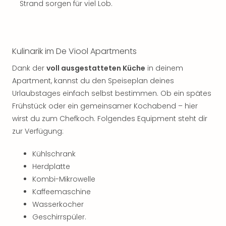
Musi
Strand sorgen für viel Lob.
Der
Teuf
träg
Pra
Kulinarik im De Viool Apartments
Die
Sch
Dank der
voll ausgestatteten Küche
in deinem
und
Apartment, kannst du den Speiseplan deines
das
Urlaubstages einfach selbst bestimmen. Ob ein spätes
Biest
Frühstück oder ein gemeinsamer Kochabend – hier
Wie
wirst du zum Chefkoch. Folgendes Equipment steht dir
Mari
zur Verfügung:
Ther
Sta
Kühlschrank
Ente
Herdplatte
Das
Pha
Kombi-Mikrowelle
der
Kaffeemaschine
Ope
Wasserkocher
Köln
Geschirrspüler.
Tan