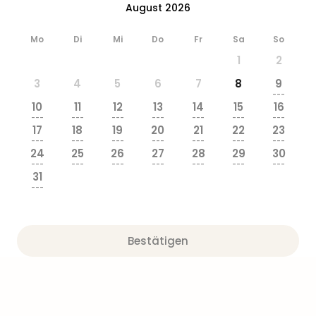
August 2026
&
Safa
Erle
Mo
Di
Mi
Do
Fr
Sa
So
Zoo
1
2
Han
3
4
5
6
7
8
9
Sere
---
Park
10
11
12
13
14
15
16
Allw
---
---
---
---
---
---
---
17
18
19
20
21
22
23
Müns
---
---
---
---
---
---
---
Zoo
24
25
26
27
28
29
30
Leip
---
---
---
---
---
---
---
31
Safa
---
Beek
Ber
ZOO
Erle
Bestätigen
Gels
Welt
Wal
Nau