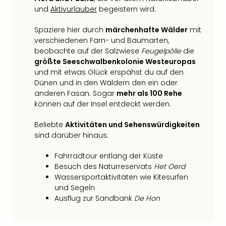
Fest
und
Aktivurlauber
begeistern wird.
Bad
Bad
Spaziere hier durch
märchenhafte Wälder
mit
Veg
verschiedenen Farn- und Baumarten,
Rou
beobachte auf der Salzwiese
Feugelpôlle
die
Qua
größte Seeschwalbenkolonie Westeuropas
Com
und mit etwas Glück erspähst du auf den
Club
Dünen und in den Wäldern den ein oder
Pret
anderen Fasan. Sogar
mehr als 100 Rehe
Wo
können auf der Insel entdeckt werden.
alle
Beliebte
Aktivitäten und Sehenswürdigkeiten
Ang
sind darüber hinaus:
Fest
Dom
Fahrradtour entlang der Küste
Fest
Besuch des Naturreservats
Het Oerd
Stör
Wassersportaktivitäten wie Kitesurfen
Fest
und Segeln
Mus
Ausflug zur Sandbank
De Hon
Fuld
Are