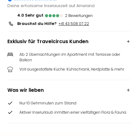
Futu
Deine erholsame Inselauszeit auf Ameland
Bela
4.0
sehr gut
2
Bewertungen
alle
Brauchst du Hilfe?
+41 43 508 07 22
Ang
Wass
Trop
Exklusiv für Travelcircus Kunden
Isla
The
Ab 2 Übernachtungen im Apartment mit Terrasse oder
Erdi
Balkon
Rula
Voll ausgestattete Küche: Kühlschrank, Herdplatte & mehr
Bad
Sch
aqu
Was wir lieben
The
&
Nur 10 Gehminuten zum Strand
Bad
Aktiver Inselurlaub inmitten einer vielfältigen Flora & Fauna
Sins
alle
Ang
Zoo