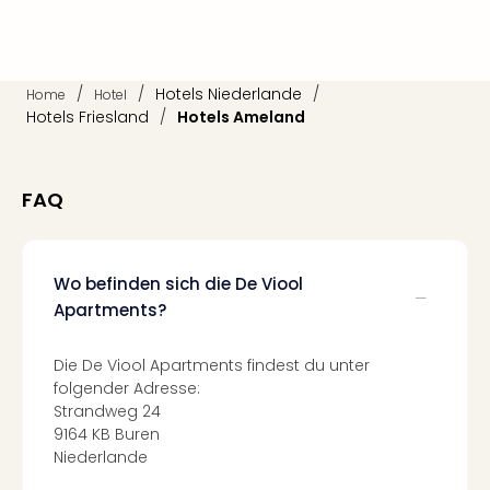
di
Ver
alle
Ang
/
/
Hotels Niederlande
/
Nac
Home
Hotel
Hotels Friesland
/
Hotels Ameland
Dest
Musi
Berli
Ham
FAQ
NRW
Stut
Köln
Wo befinden sich die De Viool
Wie
Apartments?
alle
Ang
Kultu
Die De Viool Apartments findest du unter
&
folgender Adresse:
Spor
Strandweg 24
Nac
9164 KB Buren
Kate
Niederlande
Mus