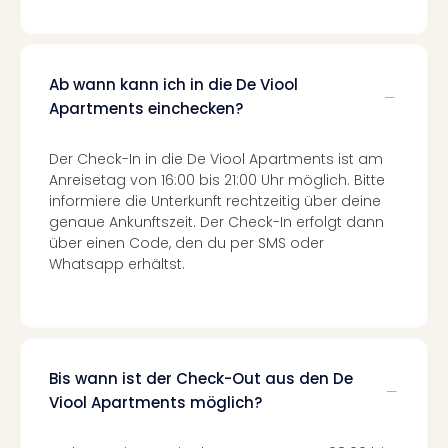
Tec
Sins
Mer
Ben
Ab wann kann ich in die De Viool
Mus
Apartments einchecken?
Stut
Pors
Der Check-In in die De Viool Apartments ist am
Mus
Anreisetag von 16:00 bis 21:00 Uhr möglich. Bitte
Auto
informiere die Unterkunft rechtzeitig über deine
Wolf
genaue Ankunftszeit. Der Check-In erfolgt dann
BM
über einen Code, den du per SMS oder
Mus
Whatsapp erhältst.
in
Mün
Barb
Mus
alle
Bis wann ist der Check-Out aus den De
Ang
Viool Apartments möglich?
Auss
Ga