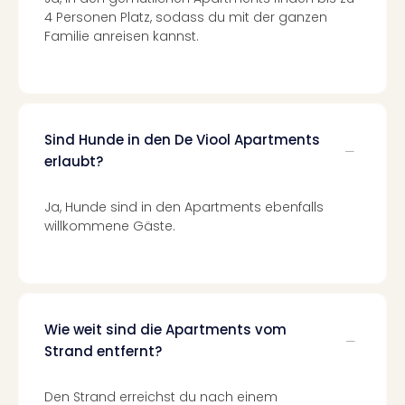
–
4 Personen Platz, sodass du mit der ganzen
Familie anreisen kannst.
die
Auss
Form
1
Die
Auss
Sind Hunde in den De Viool Apartments
alle
erlaubt?
Ang
Spor
Ja, Hunde sind in den Apartments ebenfalls
Skiu
willkommene Gäste.
in
Deu
Skiu
in
Öste
Wie weit sind die Apartments vom
Form
Strand entfernt?
1
Reis
Konz
Den Strand erreichst du nach einem