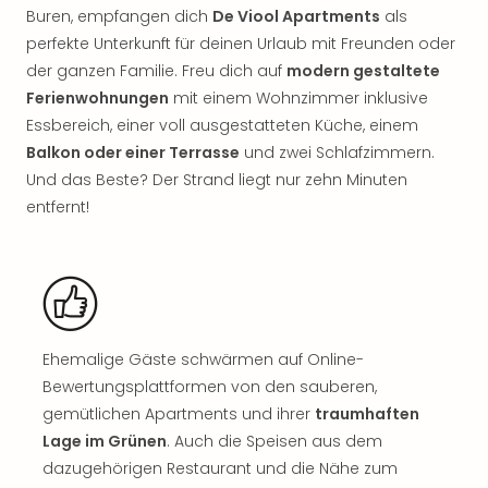
Nac
Buren, empfangen dich
De Viool Apartments
als
Kate
perfekte Unterkunft für deinen Urlaub mit Freunden oder
Musi
der ganzen Familie. Freu dich auf
modern gestaltete
Starl
Ferienwohnungen
mit einem Wohnzimmer inklusive
Expr
Essbereich, einer voll ausgestatteten Küche, einem
Moul
Balkon oder einer Terrasse
und zwei Schlafzimmern.
Rou
Das
Und das Beste? Der Strand liegt nur zehn Minuten
Musi
entfernt!
Köni
der
Löw
Die
Eisk
Tarz
Ehemalige Gäste schwärmen auf Online-
MJ
Bewertungsplattformen von den sauberen,
–
gemütlichen Apartments und ihrer
traumhaften
Das
Mich
Lage im Grünen
. Auch die Speisen aus dem
Jac
dazugehörigen Restaurant und die Nähe zum