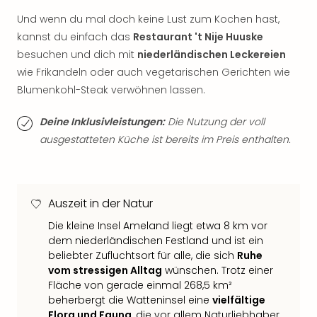
der
Und wenn du mal doch keine Lust zum Kochen hast,
Vam
kannst du einfach das
Restaurant 't Nije Huuske
alle
besuchen und dich mit
niederländischen Leckereien
Ang
wie Frikandeln oder auch vegetarischen Gerichten wie
Sho
&
Blumenkohl-Steak verwöhnen lassen.
Thea
ABB
Deine Inklusivleistungen:
Die Nutzung der voll
Voy
ausgestatteten Küche ist bereits im Preis enthalten.
in
Lon
Harr
Pott
Auszeit in der Natur
Thea
Die kleine Insel Ameland liegt etwa 8 km vor
Lon
dem niederländischen Festland und ist ein
Frie
beliebter Zufluchtsort für alle, die sich
Ruhe
Pala
vom stressigen Alltag
wünschen. Trotz einer
Berli
Fläche von gerade einmal 268,5 km²
Fest
beherbergt die Watteninsel eine
vielfältige
Neu
Flora und Fauna
, die vor allem Naturliebhaber