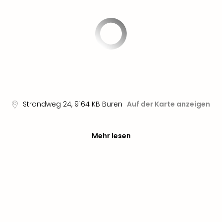
Aqu
Zool
Gar
Berli
alle
Ang
noc
meh
Frei
Hau
Strandweg 24
,
9164 KB
Buren
Auf der Karte anzeigen
Feri
Feri
Nac
Mehr lesen
Dest
Frei
Eur
Frei
Deu
Freiz
Nied
Freiz