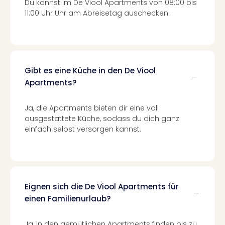
Of
Du kannst im De Viool Apartments von 08:00 bis
11:00 Uhr Uhr am Abreisetag auschecken.
Thro
Stud
Tour
Swar
Krist
Mini
Gibt es eine Küche in den De Viool
Wun
Apartments?
Ham
War
Ja, die Apartments bieten dir eine voll
Bros.
ausgestattete Küche, sodass du dich ganz
Stud
einfach selbst versorgen kannst.
Tour
Lon
–
The
Mak
Eignen sich die De Viool Apartments für
of
einen Familienurlaub?
Harr
Pott
Tita
Ja, in den gemütlichen Apartments finden bis zu