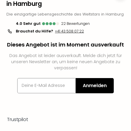
in Hamburg
Futu
Bela
Die einzigartige Lebensgeschichte des Weltstars in Hamburg
alle
4.0
sehr gut
22
Bewertungen
Ang
Brauchst du Hilfe?
Wass
+41 43 508 07 22
Trop
Dieses Angebot ist im Moment ausverkauft
Isla
The
Das Angebot ist leider ausverkauft. Melde dich jetzt für
Erdi
unseren Newsletter an, um keine neuen Angebote zu
Rula
verpassen!
Bad
Sch
aqu
Anmelden
The
&
Bad
Sins
alle
Trustpilot
Ang
Zoo