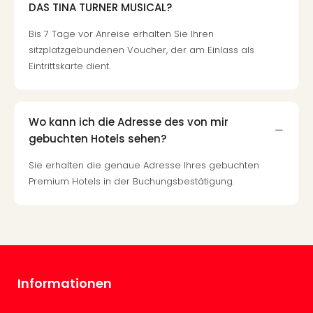
Musi
DAS TINA TURNER MUSICAL?
Der
Teuf
Bis 7 Tage vor Anreise erhalten Sie Ihren
träg
sitzplatzgebundenen Voucher, der am Einlass als
Pra
Eintrittskarte dient.
Die
Sch
und
Wo kann ich die Adresse des von mir
das
gebuchten Hotels sehen?
Biest
Wie
Sie erhalten die genaue Adresse Ihres gebuchten
Mari
Premium Hotels in der Buchungsbestätigung.
Ther
Sta
Ente
Das
Pha
der
Ope
Informationen
Köln
Tan