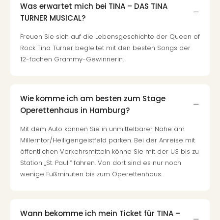
Nac
Was erwartet mich bei TINA – DAS TINA
Kate
TURNER MUSICAL?
Musi
Freuen Sie sich auf die Lebensgeschichte der Queen of
Starl
Expr
Rock Tina Turner begleitet mit den besten Songs der
Moul
12-fachen Grammy-Gewinnerin.
Rou
Das
Musi
Wie komme ich am besten zum Stage
Köni
Operettenhaus in Hamburg?
der
Löw
Mit dem Auto können Sie in unmittelbarer Nähe am
Die
Millerntor/Heiligengeistfeld parken. Bei der Anreise mit
Eisk
öffentlichen Verkehrsmitteln könne Sie mit der U3 bis zu
Tarz
Station „St. Pauli“ fahren. Von dort sind es nur noch
MJ
wenige Fußminuten bis zum Operettenhaus.
–
Das
Mich
Jac
Wann bekomme ich mein Ticket für TINA –