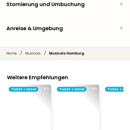
Aqu
Stornierung und Umbuchung
Zool
Gar
Berli
alle
Anreise & Umgebung
Ang
noc
meh
Frei
/
/
Home
Musicals
Musicals Hamburg
Hau
Feri
Feri
Weitere Empfehlungen
Nac
Dest
4.2
4.6
Ticket + Hotel
Ticket + Hotel
Ticket + Hot
Frei
Eur
Frei
Deu
Freiz
Nied
Freiz