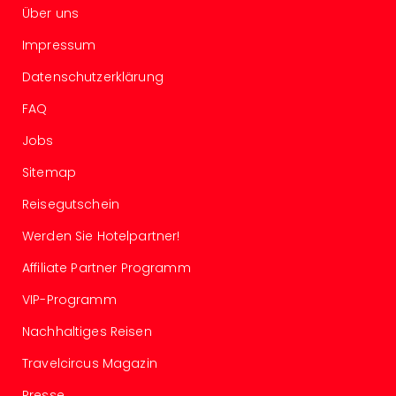
Über uns
der
Vam
Impressum
alle
Ang
Datenschutzerklärung
Sho
FAQ
&
Thea
Jobs
ABB
Voy
Sitemap
in
Reisegutschein
Lon
Harr
Werden Sie Hotelpartner!
Pott
Thea
Affiliate Partner Programm
Lon
VIP-Programm
Frie
Pala
Nachhaltiges Reisen
Berli
Travelcircus Magazin
Fest
Neu
Presse