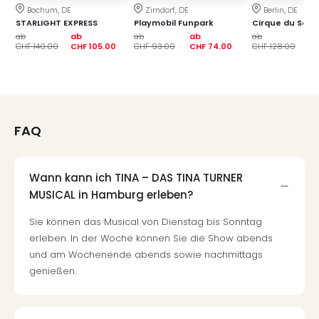
Bochum, DE
Zirndorf, DE
Berlin, DE
Öste
STARLIGHT EXPRESS
Playmobil Funpark
Cirque du Soleil
Freiz
ab
ab
ab
ab
ab
ab
Fran
CHF 140.00
CHF 105.00
CHF 93.00
CHF 74.00
CHF 128.00
CH
alle
Ang
Frei
Deu
Freiz
FAQ
Baye
Freiz
Hes
Wann kann ich TINA – DAS TINA TURNER
Freiz
MUSICAL in Hamburg erleben?
Nied
Freiz
Sie können das Musical von Dienstag bis Sonntag
NRW
erleben. In der Woche können Sie die Show abends
alle
und am Wochenende abends sowie nachmittags
Ang
genießen.
Musi
&
Sho