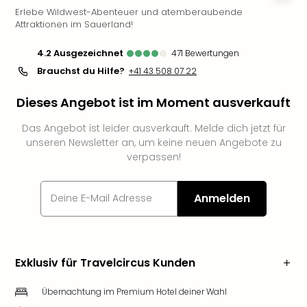
Erlebe Wildwest-Abenteuer und atemberaubende
Futu
Attraktionen im Sauerland!
Bela
alle
4.2
ausgezeichnet
471
Bewertungen
Ang
Brauchst du Hilfe?
+41 43 508 07 22
Wass
Trop
Dieses Angebot ist im Moment ausverkauft
Isla
The
Das Angebot ist leider ausverkauft. Melde dich jetzt für
Erdi
unseren Newsletter an, um keine neuen Angebote zu
Rula
verpassen!
Bad
Sch
aqu
Anmelden
The
&
Bad
Sins
Exklusiv für Travelcircus Kunden
alle
Ang
Übernachtung im Premium Hotel deiner Wahl
Zoo