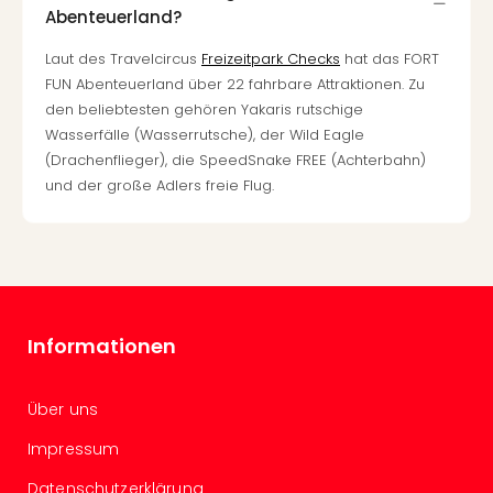
Insel
Abenteuerland?
M’er
Lun
Laut des Travelcircus
Freizeitpark Checks
hat das FORT
Black
FUN Abenteuerland über 22 fahrbare Attraktionen. Zu
Festi
den beliebtesten gehören Yakaris rutschige
Nibiri
Wasserfälle (Wasserrutsche), der Wild Eagle
Festi
(Drachenflieger), die SpeedSnake FREE (Achterbahn)
alle
und der große Adlers freie Flug.
Ang
Loca
Konz
in
Köln
Konz
in
Informationen
Düss
Well
Über uns
Nac
Dest
Impressum
Well
Deu
Datenschutzerklärung