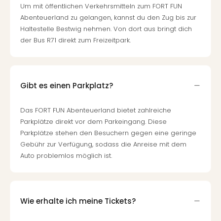
Of
Um mit öffentlichen Verkehrsmitteln zum FORT FUN
Thro
Abenteuerland zu gelangen, kannst du den Zug bis zur
Stud
Haltestelle Bestwig nehmen. Von dort aus bringt dich
Tour
der Bus R71 direkt zum Freizeitpark.
Swar
Krist
Mini
Wun
Gibt es einen Parkplatz?
Ham
War
Das FORT FUN Abenteuerland bietet zahlreiche
Bros.
Parkplätze direkt vor dem Parkeingang. Diese
Stud
Tour
Parkplätze stehen den Besuchern gegen eine geringe
Lon
Gebühr zur Verfügung, sodass die Anreise mit dem
–
Auto problemlos möglich ist.
The
Mak
of
Harr
Wie erhalte ich meine Tickets?
Pott
Tita