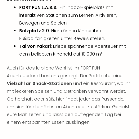
der
FORT FUN L.A.B.S.
: Ein Indoor-Spielplatz mit
Vam
interaktiven Stationen zum Lernen, Aktivieren,
alle
Bewegen und Spielen.
Ang
Bolzplatz 2.0
: Hier können Kinder ihre
Sho
Fußballfähigkeiten unter Beweis stellen.
&
Thea
Tal von Yakari
: Erlebe spannende Abenteuer mit
ABB
dem beliebten Kinoheld auf 10.000 m²
Voy
in
Auch für das leibliche Wohl ist im FORT FUN
Lon
Abenteuerland bestens gesorgt. Der Park bietet eine
Harr
Vielzahl an Snack-Stationen
und ein Restaurant, wo ihr
Pott
mit leckeren Speisen und Getränken verwöhnt werdet.
Thea
Ob herzhaft oder süß, hier findet jeder das Passende,
Lon
um sich für die nächsten Abenteuer zu stärken. Genießt
Frie
Pala
eure Mahlzeiten und lasst den aufregenden Tag bei
Berli
einem entspannten Essen ausklingen.
Fest
Neu