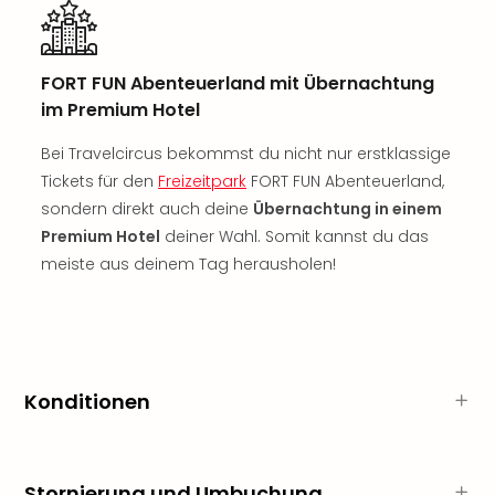
Fest
Bad
Bad
Veg
FORT FUN Abenteuerland mit Übernachtung
Rou
im Premium Hotel
Qua
Bei Travelcircus bekommst du nicht nur erstklassige
Com
Club
Tickets für den
Freizeitpark
FORT FUN Abenteuerland,
Pret
sondern direkt auch deine
Übernachtung in einem
Wo
Premium Hotel
deiner Wahl. Somit kannst du das
alle
meiste aus deinem Tag herausholen!
Ang
Fest
Dom
Fest
Stör
Fest
Konditionen
Mus
Fuld
Are
Stornierung und Umbuchung