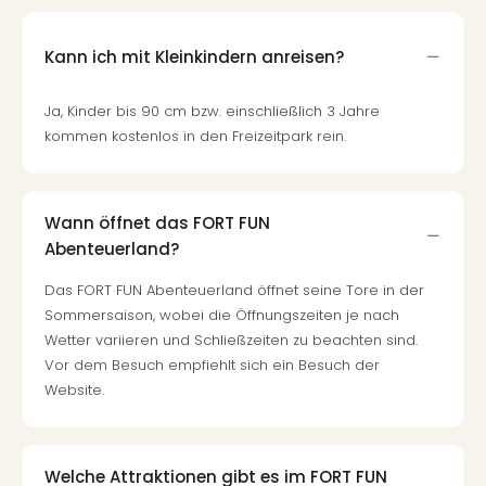
Nac
Kate
Kann ich mit Kleinkindern anreisen?
Konz
Karo
G
Ja, Kinder bis 90 cm bzw. einschließlich 3 Jahre
Pitbu
kommen kostenlos in den Freizeitpark rein.
Back
Boy
Disn
Wann öffnet das FORT FUN
in
Abenteuerland?
Con
Schl
Das FORT FUN Abenteuerland öffnet seine Tore in der
Sch
Sommersaison, wobei die Öffnungszeiten je nach
Konz
Wetter variieren und Schließzeiten zu beachten sind.
alle
Vor dem Besuch empfiehlt sich ein Besuch der
Ang
Website.
Fest
Ikar
Festi
Glüc
Welche Attraktionen gibt es im FORT FUN