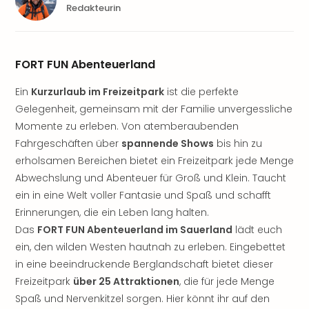
Redakteurin
Öste
Freiz
Fran
alle
FORT FUN Abenteuerland
Ang
Frei
Ein
Kurzurlaub im Freizeitpark
ist die perfekte
Deu
Gelegenheit, gemeinsam mit der Familie unvergessliche
Freiz
Momente zu erleben. Von atemberaubenden
Baye
Fahrgeschäften über
spannende Shows
bis hin zu
Freiz
erholsamen Bereichen bietet ein Freizeitpark jede Menge
Hes
Abwechslung und Abenteuer für Groß und Klein. Taucht
Freiz
Nied
ein in eine Welt voller Fantasie und Spaß und schafft
Freiz
Erinnerungen, die ein Leben lang halten.
NRW
Das
FORT FUN Abenteuerland im Sauerland
lädt euch
alle
ein, den wilden Westen hautnah zu erleben. Eingebettet
Ang
in eine beeindruckende Berglandschaft bietet dieser
Musi
Freizeitpark
über 25 Attraktionen
, die für jede Menge
&
Spaß und Nervenkitzel sorgen. Hier könnt ihr auf den
Sho