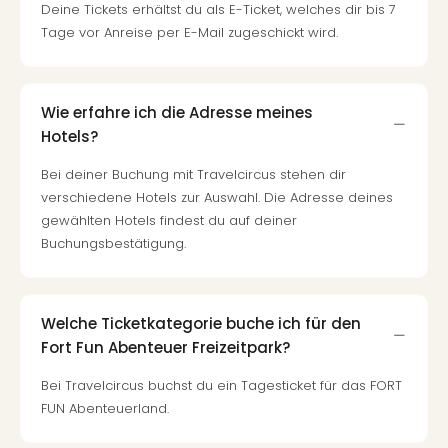
Deine Tickets erhältst du als E-Ticket, welches dir bis 7
–
Tage vor Anreise per E-Mail zugeschickt wird.
die
Auss
Form
1
Wie erfahre ich die Adresse meines
Die
Hotels?
Auss
alle
Bei deiner Buchung mit Travelcircus stehen dir
Ang
verschiedene Hotels zur Auswahl. Die Adresse deines
Spor
gewählten Hotels findest du auf deiner
Skiu
Buchungsbestätigung.
in
Deu
Skiu
Welche Ticketkategorie buche ich für den
in
Fort Fun Abenteuer Freizeitpark?
Öste
Form
Bei Travelcircus buchst du ein Tagesticket für das FORT
1
FUN Abenteuerland.
Reis
Konz