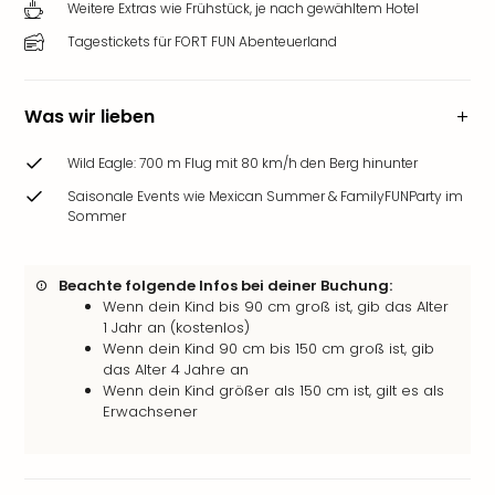
Weitere Extras wie Frühstück, je nach gewähltem Hotel
&
Safa
Tagestickets für FORT FUN Abenteuerland
Erle
Zoo
Han
Was wir lieben
Sere
Park
Wild Eagle: 700 m Flug mit 80 km/h den Berg hinunter
Allw
Saisonale Events wie Mexican Summer & FamilyFUNParty im
Müns
Sommer
Zoo
Leip
Safa
Beachte folgende Infos bei deiner Buchung:
Beek
Wenn dein Kind bis 90 cm groß ist, gib das Alter
1 Jahr an (kostenlos)
Ber
Wenn dein Kind 90 cm bis 150 cm groß ist, gib
ZOO
das Alter 4 Jahre an
Erle
Wenn dein Kind größer als 150 cm ist, gilt es als
Gels
Erwachsener
Welt
Wal
Nau