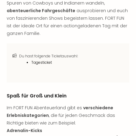
Nac
Spuren von Cowboys und Indianern wandeln,
Kate
abenteuerliche Fahrgeschäfte
ausprobieren und euch
Musi
von faszinierenden Shows begeistern lassen. FORT FUN
Starl
ist der ideale Ort für einen actiongeladenen Tag mit der
Expr
ganzen Familie.
Moul
Rou
Das
Musi
Du hast folgende Ticketauswahl:
Tagesticket
Köni
der
Löw
Die
Eisk
Spaß für Groß und Klein
Tarz
MJ
Im FORT FUN Abenteuerland gibt es
verschiedene
–
Erlebniskategorien
, die für jeden Geschmack das
Das
Richtige bieten wie zum Beispiel:
Mich
Jac
Adrenalin-Kicks