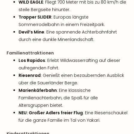
Musi
WILD EAGLE
: Fliegt 700 Meter mit bis zu 80 km/h die
Der
steile Bergseite hinunter.
Teuf
Trapper SLIDER
: Europas längste
träg
Sommerrodelbahn in einem Freizeitpark.
Pra
Devil’s Mine
: Eine spannende Achterbahnfahrt
Die
durch eine dunkle Minenlandschaft.
Sch
und
Familienattraktionen
das
Biest
Los Rapidos
: Erlebt Wildwasserrafting auf dieser
Wie
aufregenden Fahrt.
Mari
Riesenrad
: Genießt einen bezaubernden Ausblick
Ther
über die Sauerländer Berge.
Sta
Marienkäferbahn
: Eine klassische
Ente
Familienachterbahn, die Spaß für alle
Das
Altersgruppen bietet.
Pha
der
NEU: Großer Adlers freier Flug
: Eine Riesenschaukel
Ope
für die ganze Familie im Tal von Yakari.
Köln
Tan
Kinderattraktionen