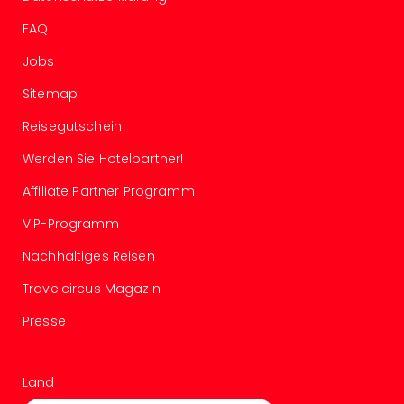
Allg
FAQ
Baye
Wal
Jobs
Baye
Sitemap
Bod
Harz
Reisegutschein
Nor
NRW
Werden Sie Hotelpartner!
Ost
Affiliate Partner Programm
Sch
alle
VIP-Programm
Ang
Well
Nachhaltiges Reisen
Eur
Travelcircus Magazin
Deu
Itali
Presse
Nied
Öste
Pole
Land
Schw