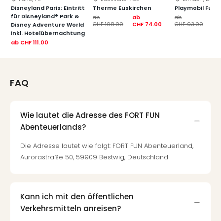
Tec
Disneyland Paris: Eintritt
Therme Euskirchen
Playmobil Funp
für Disneyland® Park &
Sins
ab
ab
ab
ab
CHF 108.00
CHF 74.00
CHF 93.00
CH
Disney Adventure World
Mer
inkl. Hotelübernachtung
Ben
ab
CHF 111.00
Mus
Stut
Pors
FAQ
Mus
Auto
Wolf
BM
Wie lautet die Adresse des FORT FUN
Mus
Abenteuerlands?
in
Die Adresse lautet wie folgt: FORT FUN Abenteuerland,
Mün
Aurorastraße 50, 59909 Bestwig, Deutschland
Barb
Mus
alle
Ang
Kann ich mit den öffentlichen
Auss
Verkehrsmitteln anreisen?
Ga