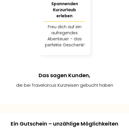
Spannenden
der
Kurzurlaub
Vam
erleben
alle
Ang
Freu dich auf ein
Sho
aufregendes
&
Abenteuer – das
Thea
perfekte Geschenk!
ABB
Voy
in
Lon
Harr
Das sagen Kunden,
Pott
die bei Travelcircus Kurzreisen gebucht haben
Thea
Lon
Frie
Sebastian
Markus
Andreas
Pala
er
K.
L.
M.
Berli
2
Fest
Ein Gutschein – unzählige Möglichkeiten
Neu
Gepostet
Gepostet
Gepostet