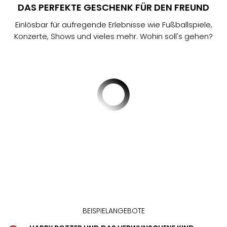
Aqu
DAS PERFEKTE GESCHENK FÜR DEN FREUND
Zool
Gar
Einlösbar für aufregende Erlebnisse wie Fußballspiele,
Berli
Konzerte, Shows und vieles mehr. Wohin soll's gehen?
alle
Ang
noc
meh
Frei
Hau
Feri
Feri
Nac
Dest
Frei
Eur
Frei
Deu
Freiz
BEISPIELANGEBOTE
Nied
Freiz