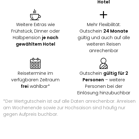
Hotel
&
Safa
Erle
Zoo
Weitere Extras wie
Mehr Flexibilität:
Han
Frühstück, Dinner oder
Gutschein
24 Monate
Sere
Halbpension
je nach
gültig und auch auf alle
gewähltem Hotel
weiteren Reisen
Park
anrechenbar
Allw
Müns
Zoo
Leip
Reisetermine im
Gutschein
gültig für 2
Safa
verfügbaren Zeitraum
Personen
– weitere
Beek
frei
wählbar*
Personen bei der
Ber
Einlösung hinzubuchbar
ZOO
*Der Wertgutschein ist auf alle Daten anrechenbar. Anreisen
Erle
am Wochenende sowie zur Hochsaison sind häufig nur
Gels
gegen Aufpreis buchbar.
Welt
Wal
Nau