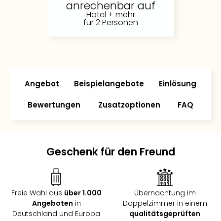
anrechenbar auf
Futu
Hotel + mehr
Bela
für 2 Personen
alle
Ang
Wass
Trop
Isla
Angebot
Beispielangebote
Einlösung
The
Erdi
Bewertungen
Zusatzoptionen
FAQ
Rula
Bad
Sch
aqu
Geschenk für den Freund
The
&
Bad
Sins
Freie Wahl aus
über 1.000
Übernachtung im
alle
Angeboten
in
Doppelzimmer in einem
Ang
Deutschland und Europa
qualitätsgeprüften
Zoo