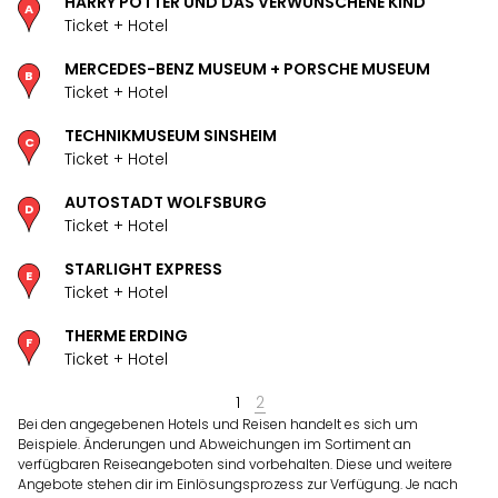
HARRY POTTER UND DAS VERWUNSCHENE KIND
Öste
Ticket + Hotel
Freiz
Fran
MERCEDES-BENZ MUSEUM + PORSCHE MUSEUM
alle
Ticket + Hotel
Ang
TECHNIKMUSEUM SINSHEIM
Frei
Ticket + Hotel
Deu
Freiz
AUTOSTADT WOLFSBURG
Baye
Ticket + Hotel
Freiz
Hes
STARLIGHT EXPRESS
Freiz
Ticket + Hotel
Nied
THERME ERDING
Freiz
Ticket + Hotel
NRW
alle
1
2
Ang
Bei den angegebenen Hotels und Reisen handelt es sich um
Musi
Beispiele. Änderungen und Abweichungen im Sortiment an
&
verfügbaren Reiseangeboten sind vorbehalten. Diese und weitere
Sho
Angebote stehen dir im Einlösungsprozess zur Verfügung. Je nach