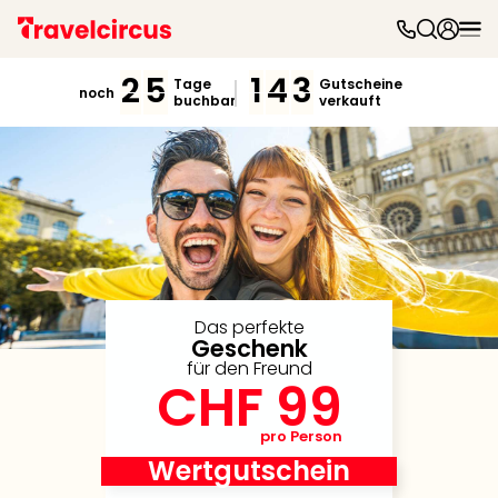
Freiz
&
2
5
1
4
3
Tage
Gutscheine
noch
buchbar
verkauft
Feri
Nac
Kate
Frei
Disn
Paris
Phan
Heid
Park
Mov
Das perfekte
Geschenk
Park
für den Freund
Play
CHF 99
Funp
Trips
pro Person
Eftel
Wertgutschein
LEG
Deu