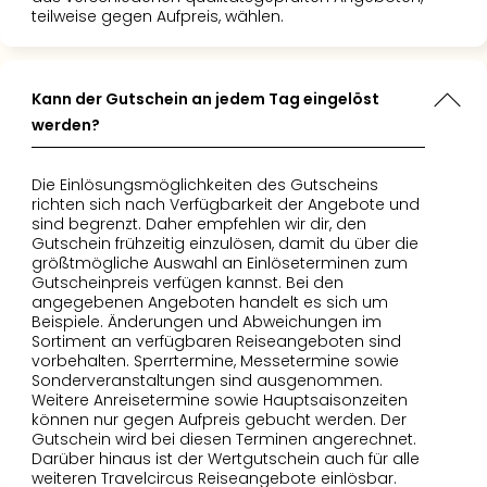
Of
teilweise gegen Aufpreis, wählen.
Thro
Stud
Tour
Kann der Gutschein an jedem Tag eingelöst
Swar
Krist
werden?
Mini
Wun
Die Einlösungsmöglichkeiten des Gutscheins
Ham
richten sich nach Verfügbarkeit der Angebote und
War
sind begrenzt. Daher empfehlen wir dir, den
Gutschein frühzeitig einzulösen, damit du über die
Bros.
größtmögliche Auswahl an Einlöseterminen zum
Stud
Gutscheinpreis verfügen kannst. Bei den
Tour
angegebenen Angeboten handelt es sich um
Lon
Beispiele. Änderungen und Abweichungen im
–
Sortiment an verfügbaren Reiseangeboten sind
vorbehalten. Sperrtermine, Messetermine sowie
The
Sonderveranstaltungen sind ausgenommen.
Mak
Weitere Anreisetermine sowie Hauptsaisonzeiten
of
können nur gegen Aufpreis gebucht werden. Der
Harr
Gutschein wird bei diesen Terminen angerechnet.
Darüber hinaus ist der Wertgutschein auch für alle
Pott
weiteren Travelcircus Reiseangebote einlösbar.
Tita