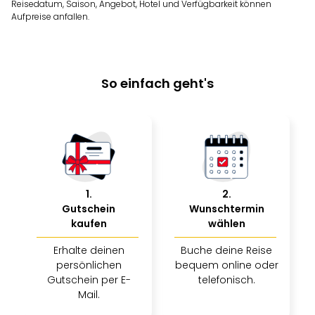
Reisedatum, Saison, Angebot, Hotel und Verfügbarkeit können
Nac
Aufpreise anfallen.
Kate
Musi
Starl
Expr
So einfach geht's
Moul
Rou
Das
Musi
Köni
der
Löw
Die
1
.
2
.
Eisk
Gutschein
Wunschtermin
Tarz
kaufen
wählen
MJ
Erhalte deinen
Buche deine Reise
–
persönlichen
bequem online oder
Das
Gutschein per E-
telefonisch.
Mich
Mail.
Jac