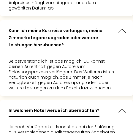
Aufpreises hängt vom Angebot und dem
Tec
gewählten Datum ab.
Sins
Mer
Ben
Mus
Kann ich meine Kurzreise verlängern, meine
Stut
Zimmerkategorie upgraden oder weitere
Pors
Leistungen hinzubuchen?
Mus
Auto
Selbstverständlich ist das möglich. Du kannst
Wolf
deinen Aufenthalt gegen Aufpreis im
BM
Einlösungsprozess verlängern. Des Weiteren ist es
Mus
natürlich auch möglich, das Zimmer je nach
in
Verfügbarkeit gegen Aufpreis upzugraden oder
weitere Leistungen zu dem Paket dazuzubuchen.
Mün
Barb
Mus
alle
In welchem Hotel werde ich übernachten?
Ang
Auss
Je nach Verfügbarkeit kannst du bei der Einlösung
Ga
aus verschiedenen qualitätsgeprüften Angeboten,