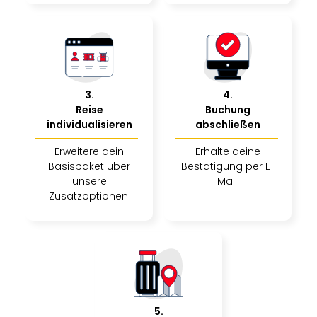
Musi
Der
Teuf
träg
Pra
Die
Sch
3
.
4
.
und
Reise
Buchung
individualisieren
abschließen
das
Biest
Erweitere dein
Erhalte deine
Wie
Basispaket über
Bestätigung per E-
Mari
unsere
Mail.
Ther
Zusatzoptionen.
Sta
Ente
Das
Pha
der
Ope
Köln
5
.
Tan