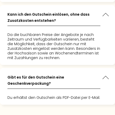
Nac
Kate
Konz
Kann ich den Gutschein einlösen, ohne dass
Karo
Zusatzkosten entstehen?
G
Pitbu
Da die buchbaren Preise der Angebote je nach
Back
Zeitraum und Verfügbarkeiten variieren, besteht
Boy
die Möglichkeit, dass der Gutschein nur mit
Disn
Zusatzkosten eingelöst werden kann. Besonders in
der Hochsaison sowie an Wochenendterminen ist
in
mit Zuzahlungen zu rechnen.
Con
Schl
Sch
Konz
Gibt es für den Gutschein eine
alle
Geschenkverpackung?
Ang
Fest
Du erhältst den Gutschein als PDF-Datei per E-Mail.
Ikar
Festi
Glüc