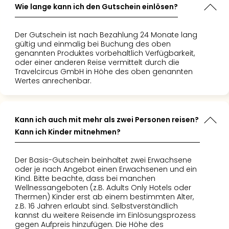
di
Wie lange kann ich den Gutschein einlösen?
Ver
alle
Ang
Der Gutschein ist nach Bezahlung 24 Monate lang
gültig und einmalig bei Buchung des oben
Nac
genannten Produktes vorbehaltlich Verfügbarkeit,
Dest
oder einer anderen Reise vermittelt durch die
Musi
Travelcircus GmbH in Höhe des oben genannten
Berli
Wertes anrechenbar.
Ham
NRW
Stut
Kann ich auch mit mehr als zwei Personen reisen?
Köln
Kann ich Kinder mitnehmen?
Wie
alle
Ang
Der Basis-Gutschein beinhaltet zwei Erwachsene
Kultu
oder je nach Angebot einen Erwachsenen und ein
Kind. Bitte beachte, dass bei manchen
&
Wellnessangeboten (z.B. Adults Only Hotels oder
Spor
Thermen) Kinder erst ab einem bestimmten Alter,
Nac
z.B. 16 Jahren erlaubt sind. Selbstverständlich
Kate
kannst du weitere Reisende im Einlösungsprozess
Mus
gegen Aufpreis hinzufügen. Die Höhe des