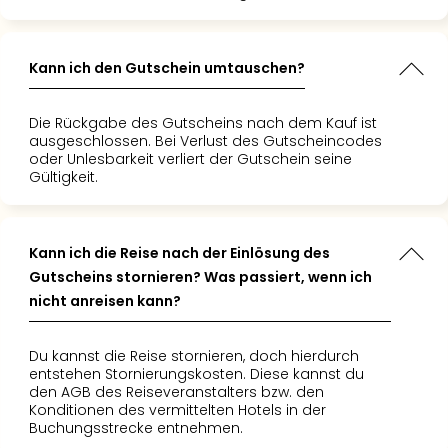
–
die
Auss
Kann ich den Gutschein umtauschen?
Form
1
Die Rückgabe des Gutscheins nach dem Kauf ist
Die
ausgeschlossen. Bei Verlust des Gutscheincodes
Auss
oder Unlesbarkeit verliert der Gutschein seine
alle
Gültigkeit.
Ang
Spor
Skiu
Kann ich die Reise nach der Einlösung des
in
Gutscheins stornieren? Was passiert, wenn ich
Deu
nicht anreisen kann?
Skiu
in
Öste
Du kannst die Reise stornieren, doch hierdurch
Form
entstehen Stornierungskosten. Diese kannst du
den AGB des Reiseveranstalters bzw. den
1
Konditionen des vermittelten Hotels in der
Reis
Buchungsstrecke entnehmen.
Konz