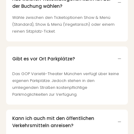
di
der Buchung wählen?
Ver
alle
Wähle zwischen den Ticketoptionen Show & Menü
Ang
(Standard), Show & Menü (Vegetarisch) oder einem
Nac
reinen Sitzplatz-Ticket.
Dest
Musi
Berli
Ham
Gibt es vor Ort Parkplätze?
NRW
Stut
Köln
Das GOP Varieté-Theater München verfügt über keine
Wie
eigenen Parkplätze. Jedoch stehen in den
alle
umliegenden Straßen kostenpflichtige
Ang
Parkmöglichkeiten zur Verfügung.
Kultu
&
Spor
Nac
Kann ich auch mit den öffentlichen
Kate
Verkehrsmitteln anreisen?
Mus