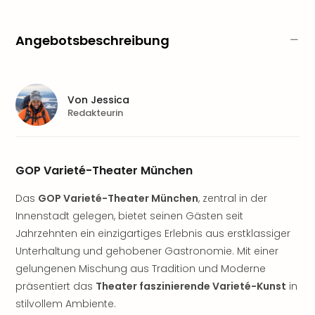
Aqu
Zool
Gar
Angebotsbeschreibung
Berli
alle
Ang
noc
Von
Jessica
meh
Redakteurin
Frei
Hau
Feri
GOP Varieté-Theater München
Feri
Nac
Das
GOP Varieté-Theater München
, zentral in der
Dest
Innenstadt gelegen, bietet seinen Gästen seit
Frei
Jahrzehnten ein einzigartiges Erlebnis aus erstklassiger
Eur
Frei
Unterhaltung und gehobener Gastronomie. Mit einer
Deu
gelungenen Mischung aus Tradition und Moderne
Freiz
präsentiert das
Theater faszinierende Varieté-Kunst
in
Nied
stilvollem Ambiente.
Freiz