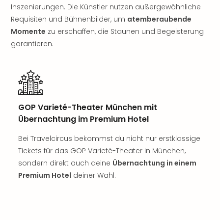
Nac
Inszenierungen. Die Künstler nutzen außergewöhnliche
Kate
Requisiten und Bühnenbilder, um
atemberaubende
Musi
Momente
zu erschaffen, die Staunen und Begeisterung
Starl
garantieren.
Expr
Moul
Rou
Das
Musi
Köni
GOP Varieté-Theater München mit
der
Übernachtung im Premium Hotel
Löw
Die
Bei Travelcircus bekommst du nicht nur erstklassige
Eisk
Tickets für das GOP Varieté-Theater in München,
Tarz
sondern direkt auch deine
Übernachtung in einem
MJ
Premium Hotel
deiner Wahl.
–
Das
Mich
Jac