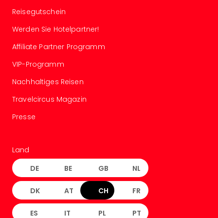
–
Reisegutschein
die
Werden Sie Hotelpartner!
Auss
Form
Affiliate Partner Programm
1
Die
VIP-Programm
Auss
Nachhaltiges Reisen
alle
Ang
Travelcircus Magazin
Spor
Skiu
Presse
in
Deu
Skiu
Land
in
DE
BE
GB
NL
Öste
Form
DK
AT
CH
FR
1
Reis
Konz
ES
IT
PL
PT