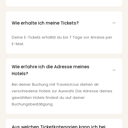
Fest
Bad
Bad
Veg
Wie erhalte ich meine Tickets?
Rou
Qua
Deine E-Tickets erhältst du bis 7 Tage vor Anreise per
Com
E-Mail.
Club
Pret
Wo
alle
Wie erfahre ich die Adresse meines
Ang
Hotels?
Fest
Dom
Bei deiner Buchung mit Travelcircus stehen dir
Fest
verschiedene Hotels zur Auswahl. Die Adresse deines
Stör
gewählten Hotels findest du auf deiner
Fest
Buchungsbestätigung.
Mus
Fuld
Are
Aus welchen Ticketkategorien kann ich bei