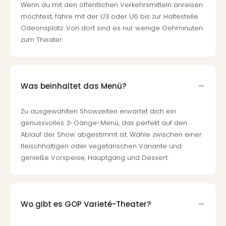
Wenn du mit den öffentlichen Verkehrsmitteln anreisen
Tec
möchtest, fahre mit der U3 oder U6 bis zur Haltestelle
Sins
Odeonsplatz. Von dort sind es nur wenige Gehminuten
Mer
zum Theater.
Ben
Mus
Stut
Pors
Mus
Was beinhaltet das Menü?
Auto
Wolf
Zu ausgewählten Showzeiten erwartet dich ein
BM
genussvolles 3-Gänge-Menü, das perfekt auf den
Mus
Ablauf der Show abgestimmt ist. Wähle zwischen einer
in
fleischhaltigen oder vegetarischen Variante und
Mün
genieße Vorspeise, Hauptgang und Dessert.
Barb
Mus
alle
Ang
Wo gibt es GOP Varieté-Theater?
Auss
Ga