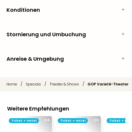
Musi
Der
Konditionen
Teuf
träg
Pra
Die
Stornierung und Umbuchung
Sch
und
das
Anreise & Umgebung
Biest
Wie
Mari
Ther
/
/
/
Home
Specials
Theater & Shows
GOP Varieté-Theater
Sta
Ente
Das
Pha
Weitere Empfehlungen
der
Ope
4.6
3.9
Ticket + Hotel
Ticket + Hotel
Ticket + Hot
Köln
Tan