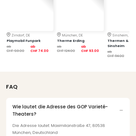
der
Vam
alle
Ang
Sho
Zirndorf, DE
München, DE
Sinsheim, DE
&
Playmobil Funpark
Therme Erding
Thermen & Bad
Thea
Sinsheim
ab
ab
ab
ab
CHF 93.00
CHF 74.00
CHF 124.00
CHF 93.00
ABB
ab
ab
CHF 114.00
CH
Voy
in
Lon
Harr
Pott
FAQ
Thea
Lon
Frie
Wie lautet die Adresse des GOP Varieté-
Pala
Theaters?
Berli
Fest
Die Adresse lautet: Maximilianstraße 47, 80538
Neu
München, Deutschland