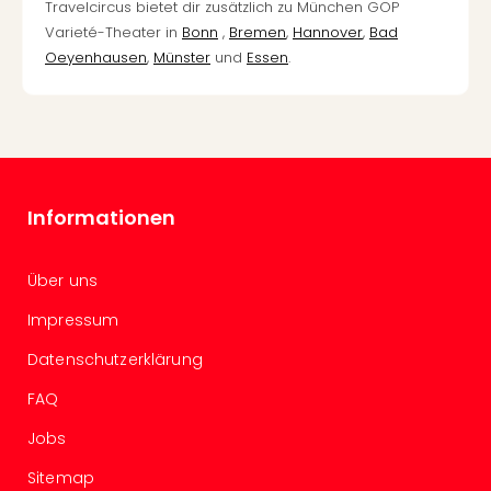
Of
Travelcircus bietet dir zusätzlich zu München GOP
Thro
Varieté-Theater in
Bonn
,
Bremen
,
Hannover
,
Bad
Stud
Oeyenhausen
,
Münster
und
Essen
.
Tour
Swar
Krist
Mini
Wun
Ham
Informationen
War
Bros.
Stud
Über uns
Tour
Lon
Impressum
–
Datenschutzerklärung
The
Mak
FAQ
of
Jobs
Harr
Pott
Sitemap
Tita