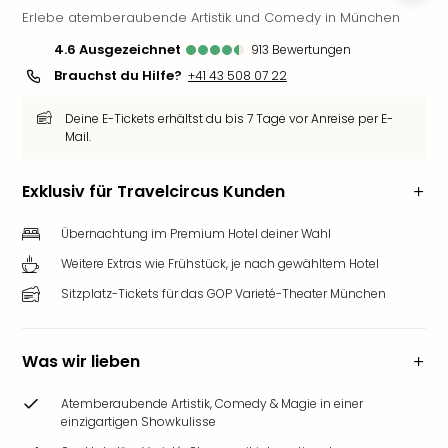
Erlebe atemberaubende Artistik und Comedy in München
Futu
Bela
4.6
ausgezeichnet
913
Bewertungen
alle
Brauchst du Hilfe?
+41 43 508 07 22
Ang
Wass
Deine E-Tickets erhältst du bis 7 Tage vor Anreise per E-
Trop
Mail.
Isla
The
Exklusiv für Travelcircus Kunden
Erdi
Rula
Übernachtung im Premium Hotel deiner Wahl
Bad
Sch
Weitere Extras wie Frühstück, je nach gewähltem Hotel
aqu
Sitzplatz-Tickets für das GOP Varieté-Theater München
The
&
Bad
Was wir lieben
Sins
alle
Atemberaubende Artistik, Comedy & Magie in einer
Ang
einzigartigen Showkulisse
Zoo