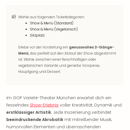
Öste
Freiz
Wähle aus folgenden Ticketkategorien:
Fran
Show & Menü (Standard)
alle
Show & Menü (Vegetarisch)
Ang
Sitzplatz
Frei
Deu
Erlebe vor der Vorstellung ein
genussvolles 3-Gänge-
Freiz
Menü
, das perfekt auf den Ablauf der Show abgestimmt
Baye
ist. Wähle zwischen einer fleischhaltigen oder
Freiz
vegetarischen Variante und genieße Vorspeise,
Hes
Hauptgang und Dessert.
Freiz
Nied
Freiz
NRW
Im GOP Varieté-Theater München erwartet dich ein
alle
fesselndes
Show-Erlebnis
voller Kreativität, Dynamik und
Ang
erstklassiger Artistik
. Jede Inszenierung verbindet
Musi
beeindruckende Akrobatik
mit mitreißender Musik,
&
Sho
humorvollen Elementen und überraschenden