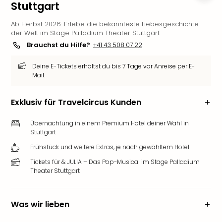
Stuttgart
Futu
Bela
Ab Herbst 2026: Erlebe die bekannteste Liebesgeschichte
alle
der Welt im Stage Palladium Theater Stuttgart
Ang
Brauchst du Hilfe?
+41 43 508 07 22
Wass
Trop
Deine E-Tickets erhältst du bis 7 Tage vor Anreise per E-
Isla
Mail.
The
Erdi
Exklusiv für Travelcircus Kunden
Rula
Bad
Übernachtung in einem Premium Hotel deiner Wahl in
Sch
Stuttgart
aqu
Frühstück und weitere Extras, je nach gewähltem Hotel
The
&
Tickets für & JULIA – Das Pop-Musical im Stage Palladium
Theater Stuttgart
Bad
Sins
alle
Was wir lieben
Ang
Zoo