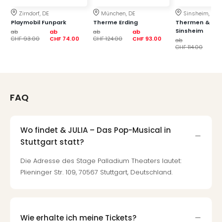
der
Zirndorf, DE
München, DE
Sinsheim, DE
Vam
Playmobil Funpark
Therme Erding
Thermen & Bad
alle
Sinsheim
ab
ab
ab
ab
CHF 93.00
CHF 74.00
CHF 124.00
CHF 93.00
Ang
ab
ab
CHF 114.00
CH
Sho
&
Thea
ABB
Voy
FAQ
in
Lon
Harr
Wo findet & JULIA – Das Pop-Musical in
Pott
Stuttgart statt?
Thea
Lon
Die Adresse des Stage Palladium Theaters lautet:
Frie
Plieninger Str. 109, 70567 Stuttgart, Deutschland.
Pala
Berli
Fest
Neu
Wie erhalte ich meine Tickets?