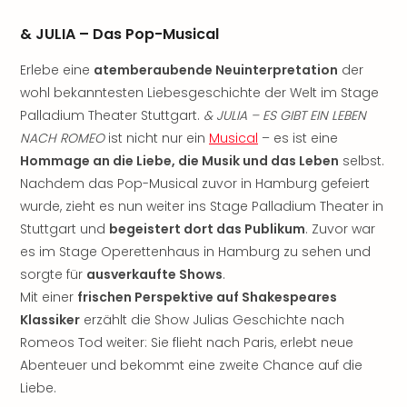
Aqu
Zool
& JULIA – Das Pop-Musical
Gar
Berli
Erlebe eine
atemberaubende Neuinterpretation
der
alle
wohl bekanntesten Liebesgeschichte der Welt im Stage
Ang
Palladium Theater Stuttgart.
& JULIA – ES GIBT EIN LEBEN
noc
NACH ROMEO
ist nicht nur ein
Musical
– es ist eine
meh
Hommage an die Liebe, die Musik und das Leben
selbst.
Frei
Hau
Nachdem das Pop-Musical zuvor in Hamburg gefeiert
Feri
wurde, zieht es nun weiter ins Stage Palladium Theater in
Feri
Stuttgart und
begeistert dort das Publikum
. Zuvor war
Nac
es im Stage Operettenhaus in Hamburg zu sehen und
Dest
sorgte für
ausverkaufte Shows
.
Frei
Mit einer
frischen Perspektive auf Shakespeares
Eur
Klassiker
erzählt die Show Julias Geschichte nach
Frei
Romeos Tod weiter: Sie flieht nach Paris, erlebt neue
Deu
Freiz
Abenteuer und bekommt eine zweite Chance auf die
Nied
Liebe.
Freiz