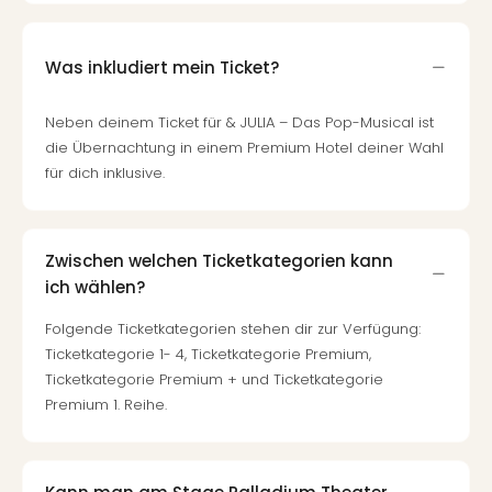
di
Ver
alle
Was inkludiert mein Ticket?
Ang
Nac
Dest
Neben deinem Ticket für & JULIA – Das Pop-Musical ist
Musi
die Übernachtung in einem Premium Hotel deiner Wahl
Berli
für dich inklusive.
Ham
NRW
Stut
Zwischen welchen Ticketkategorien kann
Köln
ich wählen?
Wie
alle
Folgende Ticketkategorien stehen dir zur Verfügung:
Ang
Ticketkategorie 1- 4, Ticketkategorie Premium,
Kultu
Ticketkategorie Premium + und Ticketkategorie
&
Premium 1. Reihe.
Spor
Nac
Kate
Mus