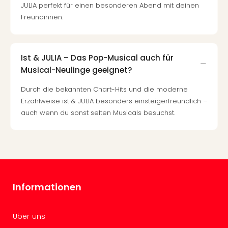
JULIA perfekt für einen besonderen Abend mit deinen
–
Freundinnen.
die
Auss
Form
1
Ist & JULIA – Das Pop-Musical auch für
Die
Musical-Neulinge geeignet?
Auss
alle
Durch die bekannten Chart-Hits und die moderne
Ang
Erzählweise ist & JULIA besonders einsteigerfreundlich –
Spor
auch wenn du sonst selten Musicals besuchst.
Skiu
in
Deu
Skiu
in
Öste
Informationen
Form
1
Reis
Über uns
Konz