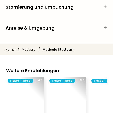
Musi
Der
Stornierung und Umbuchung
Teuf
träg
Pra
Anreise & Umgebung
Die
Sch
und
das
/
/
Home
Musicals
Musicals Stuttgart
Biest
Wie
Mari
Ther
Weitere Empfehlungen
Sta
Ente
4.6
3.9
Ticket + Hotel
Ticket + Hotel
Ticket + Hot
Das
Pha
der
Ope
Köln
Tan