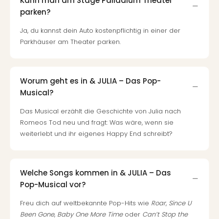
Kann man am Stage Palladium Theater
Tec
parken?
Sins
Mer
Ja, du kannst dein Auto kostenpflichtig in einer der
Ben
Parkhäuser am Theater parken.
Mus
Stut
Pors
Worum geht es in & JULIA – Das Pop-
Mus
Auto
Musical?
Wolf
Das Musical erzählt die Geschichte von Julia nach
BM
Romeos Tod neu und fragt: Was wäre, wenn sie
Mus
weiterlebt und ihr eigenes Happy End schreibt?
in
Mün
Barb
Mus
Welche Songs kommen in & JULIA – Das
alle
Pop-Musical vor?
Ang
Auss
Freu dich auf weltbekannte Pop-Hits wie
Roar
,
Since U
Ga
Been Gone
,
Baby One More Time
oder
Can’t Stop the