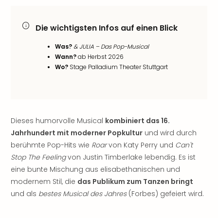
Öste
Freiz
Die wichtigsten Infos auf einen Blick
Fran
alle
Was?
& JULIA – Das Pop-Musical
Ang
Wann?
ab Herbst 2026
Frei
Wo?
Stage Palladium Theater Stuttgart
Deu
Freiz
Baye
Freiz
Hes
Dieses humorvolle Musical
kombiniert das 16.
Freiz
Jahrhundert mit moderner Popkultur
und wird durch
Nied
berühmte Pop-Hits wie
Roar
von Katy Perry und
Can't
Freiz
Stop The Feeling
von Justin Timberlake lebendig. Es ist
NRW
alle
eine bunte Mischung aus elisabethanischen und
Ang
modernem Stil, die
das Publikum zum Tanzen bringt
Musi
und als
bestes Musical des Jahres
(Forbes) gefeiert wird.
&
Sho