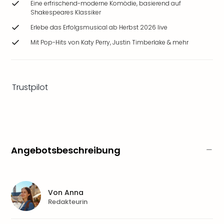
Eine erfrischend-moderne Komödie, basierend auf
&
Shakespeares Klassiker
Safa
Erle
Erlebe das Erfolgsmusical ab Herbst 2026 live
Zoo
Mit Pop-Hits von Katy Perry, Justin Timberlake & mehr
Han
Sere
Park
Allw
Trustpilot
Müns
Zoo
Leip
Safa
Beek
Ber
Angebotsbeschreibung
ZOO
Erle
Gels
Welt
Von
Anna
Redakteurin
Wal
Nau