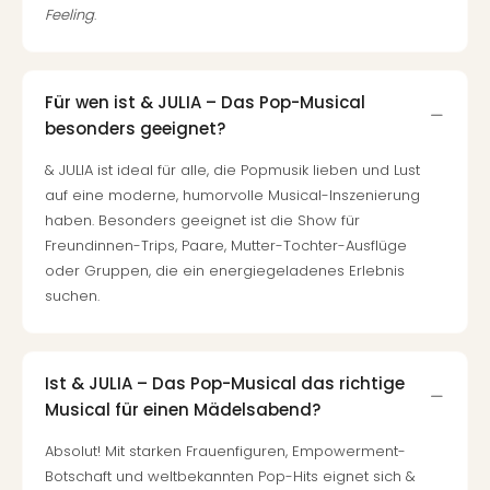
Of
Feeling
.
Thro
Stud
Tour
Swar
Für wen ist & JULIA – Das Pop-Musical
Krist
besonders geeignet?
Mini
& JULIA ist ideal für alle, die Popmusik lieben und Lust
Wun
auf eine moderne, humorvolle Musical-Inszenierung
Ham
haben. Besonders geeignet ist die Show für
War
Freundinnen-Trips, Paare, Mutter-Tochter-Ausflüge
Bros.
Stud
oder Gruppen, die ein energiegeladenes Erlebnis
Tour
suchen.
Lon
–
The
Ist & JULIA – Das Pop-Musical das richtige
Mak
Musical für einen Mädelsabend?
of
Harr
Absolut! Mit starken Frauenfiguren, Empowerment-
Pott
Botschaft und weltbekannten Pop-Hits eignet sich &
Tita