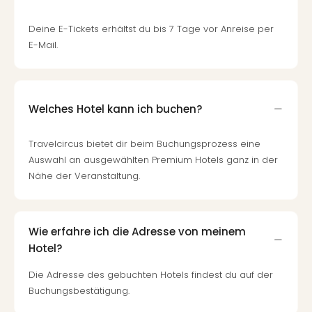
Fest
Bad
Deine E-Tickets erhältst du bis 7 Tage vor Anreise per
Bad
E-Mail.
Veg
Rou
Qua
Com
Welches Hotel kann ich buchen?
Club
Pret
Wo
Travelcircus bietet dir beim Buchungsprozess eine
alle
Auswahl an ausgewählten Premium Hotels ganz in der
Ang
Nähe der Veranstaltung.
Fest
Dom
Fest
Wie erfahre ich die Adresse von meinem
Stör
Hotel?
Fest
Mus
Die Adresse des gebuchten Hotels findest du auf der
Fuld
Buchungsbestätigung.
Are