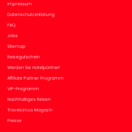
Nac
Impressum
Kate
Datenschutzerklärung
Konz
Karo
FAQ
G
Jobs
Pitbu
Back
Sitemap
Boy
Disn
Reisegutschein
in
Werden Sie Hotelpartner!
Con
Schl
Affiliate Partner Programm
Sch
Konz
VIP-Programm
alle
Nachhaltiges Reisen
Ang
Fest
Travelcircus Magazin
Ikar
Festi
Presse
Glüc