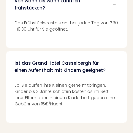
Von wann bis wann kann ich
Of
frühstücken?
Thro
Stud
Tour
Das Frühstücksrestaurant hat jeden Tag von 7:30
Swar
-10:30 Uhr für Sie geöffnet.
Krist
Mini
Wun
Ham
War
Ist das Grand Hotel Casselbergh für
Bros.
einen Aufenthalt mit Kindern geeignet?
Stud
Tour
Ja, Sie dürfen Ihre Kleinen gerne mitbringen.
Lon
Kinder bis 3 Jahre schlafen kostenlos im Bett
–
Ihrer Eltern oder in einem Kinderbett gegen eine
The
Gebühr von 15€/Nacht.
Mak
of
Harr
Pott
Tita