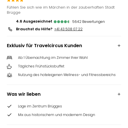
Futu
Fühlen Sie sich wie im Märchen in der zauberhaften Stadt
Bela
Brügge
alle
4.6
ausgezeichnet
5642
Bewertungen
Ang
Brauchst du Hilfe?
+41 43 508 07 22
Wass
Trop
Isla
Exklusiv für Travelcircus Kunden
The
Erdi
Ab 1 Übernachtung im Zimmer Ihrer Wahl
Rula
Tägliches Frühstücksbuffet
Bad
Sch
Nutzung des hoteleigenen Wellness- und Fitnessbereichs
aqu
The
&
Was wir lieben
Bad
Sins
Lage im Zentrum Brügges
alle
Mix aus historischem und modernem Design
Ang
Zoo