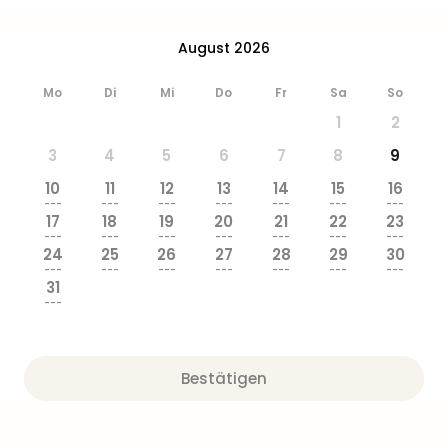
&
Safa
August 2026
Erle
Zoo
Mo
Di
Mi
Do
Fr
Sa
So
Han
Sere
1
2
Park
3
4
5
6
7
8
9
Allw
Müns
10
11
12
13
14
15
16
---
---
---
---
---
---
---
Zoo
17
18
19
20
21
22
23
Leip
---
---
---
---
---
---
---
Safa
24
25
26
27
28
29
30
---
---
---
---
---
---
---
Beek
31
Ber
---
ZOO
Erle
Gels
Bestätigen
Welt
Wal
Nau