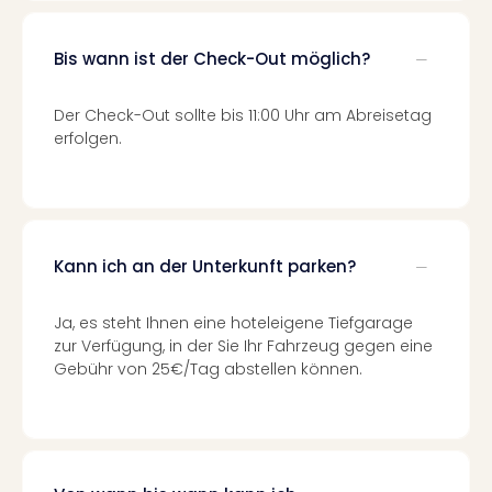
Tec
Sins
Bis wann ist der Check-Out möglich?
Mer
Ben
Mus
Der Check-Out sollte bis 11:00 Uhr am Abreisetag
Stut
erfolgen.
Pors
Mus
Auto
Wolf
BM
Kann ich an der Unterkunft parken?
Mus
in
Ja, es steht Ihnen eine hoteleigene Tiefgarage
Mün
zur Verfügung, in der Sie Ihr Fahrzeug gegen eine
Barb
Gebühr von 25€/Tag abstellen können.
Mus
alle
Ang
Auss
Ga