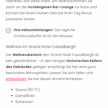
Getränke und vieles mehr. Am Abend kommen Sie
der
dann an der
hoteleigenen Bar-Lounge
zur Ruhe und
Vam
können bei einem kühlen Getränk Ihren Tag Revue
alle
passieren lassen.
Ang
Sho
Ihre Inklusivleistungen:
Das tägliche
&
Thea
Frühstücksbuffet ist für Sie inklusive.
ABB
Voy
Wellness im Grand Hotel Casselbergh
in
Der
Wellnessbereich
des Grand Hotel Casselbergh ist
Lon
kein gewöhnlicher – in den riesigen
historischen Kellern
Harr
des Gebäudes
gelegen empfängt Sie hier eine ganz
Pott
Thea
besondere Atmosphäre. Lassen Sie sich fallen und
Lon
entspannen
Sie bei diesen Annehmlichkeiten:
Frie
Pala
Sauna (82 °C)
Berli
Dampfbad
Fest
Ruheraum
Neu