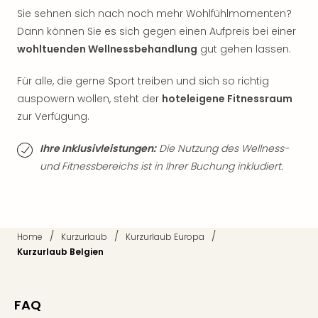
Fest
Sie sehnen sich nach noch mehr Wohlfühlmomenten?
Bad
Dann können Sie es sich gegen einen Aufpreis bei einer
Bad
wohltuenden Wellnessbehandlung
gut gehen lassen.
Veg
Rou
Für alle, die gerne Sport treiben und sich so richtig
Qua
Com
auspowern wollen, steht der
hoteleigene Fitnessraum
Club
zur Verfügung.
Pret
Wo
Ihre Inklusivleistungen:
Die Nutzung des Wellness-
alle
und Fitnessbereichs ist in Ihrer Buchung inkludiert.
Ang
Fest
Dom
Fest
/
/
/
Home
Kurzurlaub
Kurzurlaub Europa
Stör
Kurzurlaub Belgien
Fest
Mus
Fuld
Are
FAQ