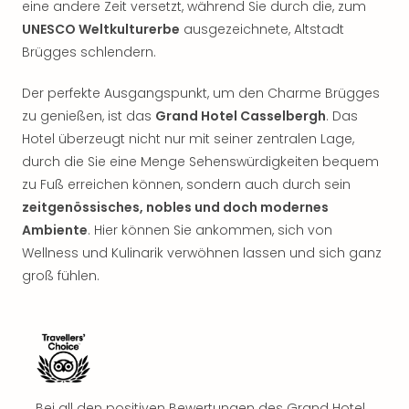
eine andere Zeit versetzt, während Sie durch die, zum
Nac
Kate
UNESCO Weltkulturerbe
ausgezeichnete, Altstadt
Musi
Brügges schlendern.
Starl
Expr
Der perfekte Ausgangspunkt, um den Charme Brügges
Moul
zu genießen, ist das
Grand Hotel Casselbergh
. Das
Rou
Hotel überzeugt nicht nur mit seiner zentralen Lage,
Das
durch die Sie eine Menge Sehenswürdigkeiten bequem
Musi
zu Fuß erreichen können, sondern auch durch sein
Köni
zeitgenössisches, nobles und doch modernes
der
Löw
Ambiente
. Hier können Sie ankommen, sich von
Die
Wellness und Kulinarik verwöhnen lassen und sich ganz
Eisk
groß fühlen.
Tarz
MJ
–
Das
Mich
Jac
Bei all den positiven Bewertungen des Grand Hotel