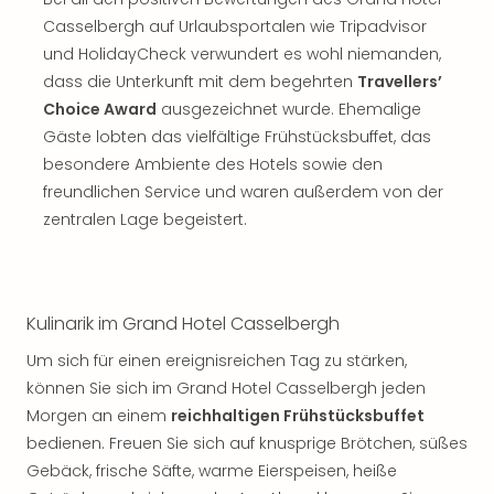
Musi
Der
Casselbergh auf Urlaubsportalen wie Tripadvisor
Teuf
und HolidayCheck verwundert es wohl niemanden,
träg
dass die Unterkunft mit dem begehrten
Travellers’
Pra
Choice Award
ausgezeichnet wurde. Ehemalige
Die
Gäste lobten das vielfältige Frühstücksbuffet, das
Sch
besondere Ambiente des Hotels sowie den
und
freundlichen Service und waren außerdem von der
das
Biest
zentralen Lage begeistert.
Wie
Mari
Ther
Sta
Kulinarik im Grand Hotel Casselbergh
Ente
Um sich für einen ereignisreichen Tag zu stärken,
Das
können Sie sich im Grand Hotel Casselbergh jeden
Pha
der
Morgen an einem
reichhaltigen Frühstücksbuffet
Ope
bedienen. Freuen Sie sich auf knusprige Brötchen, süßes
Köln
Gebäck, frische Säfte, warme Eierspeisen, heiße
Tan