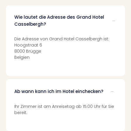
di
Ver
alle
Wie lautet die Adresse des Grand Hotel
Ang
Casselbergh?
Nac
Dest
Musi
Die Adresse von Grand Hotel Casselbergh ist:
Berli
Hoogstraat 6
Ham
8000 Brügge
Belgien
NRW
Stut
Köln
Wie
alle
Ang
Ab wann kann ich im Hotel einchecken?
Kultu
&
Ihr Zimmer ist am Anreisetag ab 15:00 Uhr für Sie
Spor
bereit.
Nac
Kate
Mus