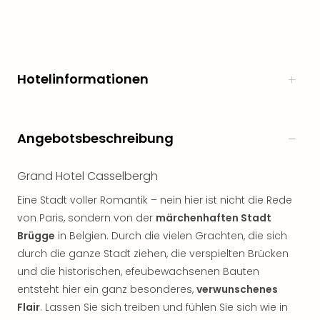
Öste
Freiz
Fran
alle
Ang
Hotelinformationen
Frei
Deu
Freiz
Angebotsbeschreibung
Baye
Freiz
Hes
Grand Hotel Casselbergh
Freiz
Eine Stadt voller Romantik – nein hier ist nicht die Rede
Nied
Freiz
von Paris, sondern von der
märchenhaften Stadt
NRW
Brügge
in Belgien. Durch die vielen Grachten, die sich
alle
durch die ganze Stadt ziehen, die verspielten Brücken
Ang
und die historischen, efeubewachsenen Bauten
Musi
entsteht hier ein ganz besonderes,
verwunschenes
&
Flair
. Lassen Sie sich treiben und fühlen Sie sich wie in
Sho