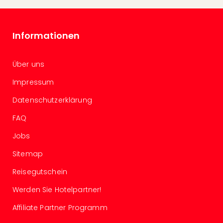
–
die
Auss
Informationen
Form
1
Die
Über uns
Auss
Impressum
alle
Ang
Datenschutzerklärung
Spor
FAQ
Skiu
in
Jobs
Deu
Skiu
Sitemap
in
Reisegutschein
Öste
Form
Werden Sie Hotelpartner!
1
Reis
Affiliate Partner Programm
Konz