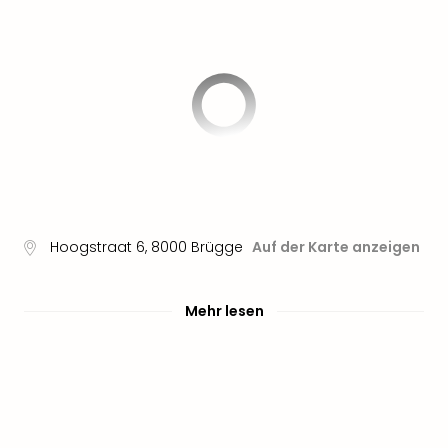
Aqu
Zool
Gar
Berli
alle
Ang
noc
meh
Frei
Hau
Feri
Feri
Hoogstraat 6
,
8000
Brügge
Auf der Karte anzeigen
Nac
Dest
Frei
Mehr lesen
Eur
Frei
Deu
Freiz
Nied
Freiz