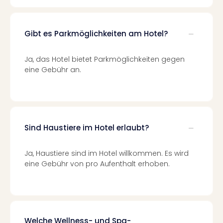
Fest
Bad
Bad
Gibt es Parkmöglichkeiten am Hotel?
Veg
Rou
Qua
Ja, das Hotel bietet Parkmöglichkeiten gegen
Com
eine Gebühr an.
Club
Pret
Wo
alle
Ang
Sind Haustiere im Hotel erlaubt?
Fest
Dom
Ja, Haustiere sind im Hotel willkommen. Es wird
Fest
eine Gebühr von pro Aufenthalt erhoben.
Stör
Fest
Mus
Fuld
Are
Welche Wellness- und Spa-