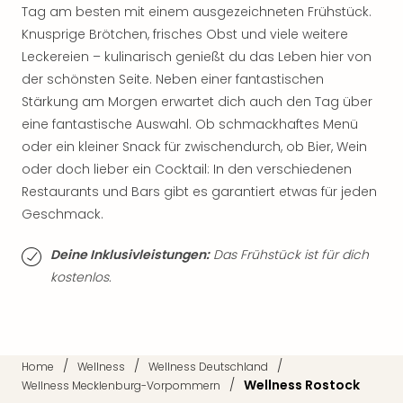
Musi
Tag am besten mit einem ausgezeichneten Frühstück.
Der
Knusprige Brötchen, frisches Obst und viele weitere
Teuf
Leckereien – kulinarisch genießt du das Leben hier von
träg
der schönsten Seite. Neben einer fantastischen
Pra
Die
Stärkung am Morgen erwartet dich auch den Tag über
Sch
eine fantastische Auswahl. Ob schmackhaftes Menü
und
oder ein kleiner Snack für zwischendurch, ob Bier, Wein
das
oder doch lieber ein Cocktail: In den verschiedenen
Biest
Restaurants und Bars gibt es garantiert etwas für jeden
Wie
Geschmack.
Mari
Ther
Deine Inklusivleistungen:
Das Frühstück ist für dich
Sta
kostenlos.
Ente
Das
Pha
der
Ope
/
/
/
Home
Wellness
Wellness Deutschland
Köln
/
Wellness Rostock
Wellness Mecklenburg-Vorpommern
Tan