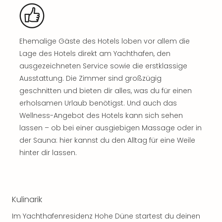
Nac
Kate
Musi
Starl
Ehemalige Gäste des Hotels loben vor allem die
Expr
Lage des Hotels direkt am Yachthafen, den
Moul
ausgezeichneten Service sowie die erstklassige
Rou
Ausstattung. Die Zimmer sind großzügig
Das
geschnitten und bieten dir alles, was du für einen
Musi
Köni
erholsamen Urlaub benötigst. Und auch das
der
Wellness-Angebot des Hotels kann sich sehen
Löw
lassen – ob bei einer ausgiebigen Massage oder in
Die
der Sauna: hier kannst du den Alltag für eine Weile
Eisk
hinter dir lassen.
Tarz
MJ
–
Das
Kulinarik
Mich
Jac
Im Yachthafenresidenz Hohe Düne startest du deinen