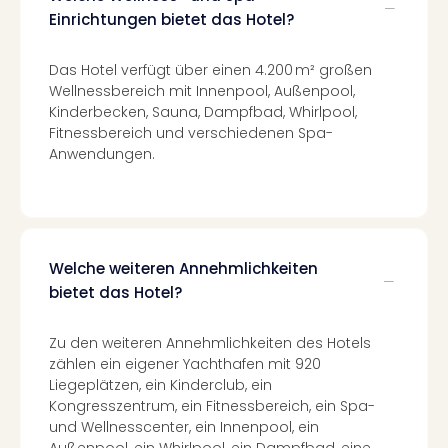
di
Einrichtungen bietet das Hotel?
Ver
alle
Ang
Das Hotel verfügt über einen 4.200 m² großen
Nac
Wellnessbereich mit Innenpool, Außenpool,
Dest
Kinderbecken, Sauna, Dampfbad, Whirlpool,
Musi
Fitnessbereich und verschiedenen Spa-
Berli
Anwendungen.
Ham
NRW
Stut
Köln
Wie
Welche weiteren Annehmlichkeiten
alle
bietet das Hotel?
Ang
Kultu
Zu den weiteren Annehmlichkeiten des Hotels
&
zählen ein eigener Yachthafen mit 920
Spor
Liegeplätzen, ein Kinderclub, ein
Nac
Kongresszentrum, ein Fitnessbereich, ein Spa-
Kate
und Wellnesscenter, ein Innenpool, ein
Mus