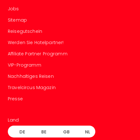
Of
Thro
Jobs
Stud
Sitemap
Tour
Swar
Reisegutschein
Krist
Werden Sie Hotelpartner!
Mini
Wun
Affiliate Partner Programm
Ham
War
VIP-Programm
Bros.
Nachhaltiges Reisen
Stud
Tour
Travelcircus Magazin
Lon
–
Presse
The
Mak
of
Land
Harr
DE
BE
GB
NL
Pott
Tita