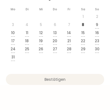
&
Safa
Mo
Di
Mi
Do
Fr
Sa
So
Erle
1
2
Zoo
Han
3
4
5
6
7
8
9
---
Sere
10
11
12
13
14
15
16
Park
---
---
---
---
---
---
---
Allw
17
18
19
20
21
22
23
---
---
---
---
---
---
---
Müns
24
25
26
27
28
29
30
Zoo
---
---
---
---
---
---
---
Leip
31
---
Safa
Beek
Ber
ZOO
Bestätigen
Erle
Gels
Welt
Wal
Nau