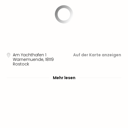
Aqu
Zool
Gar
Berli
alle
Ang
noc
meh
Frei
Am Yachthafen 1
Auf der Karte anzeigen
Hau
Warnemuende
,
18119
Feri
Rostock
Feri
Nac
Mehr lesen
Dest
Frei
Eur
Frei
Deu
Freiz
Nied
Freiz