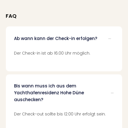
der
Vam
FAQ
alle
Ang
Sho
&
Ab wann kann der Check-in erfolgen?
Thea
ABB
Der Check-in ist ab 16:00 Uhr möglich.
Voy
in
Lon
Harr
Pott
Bis wann muss ich aus dem
Thea
Lon
Yachthafenresidenz Hohe Düne
Frie
auschecken?
Pala
Berli
Der Check-out sollte bis 12:00 Uhr erfolgt sein.
Fest
Neu