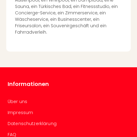
Außenpool, ein Whirlpool, ein Dampfbad, eine
Tec
Sauna, ein Türkisches Bad, ein Fitnessstudio, ein
Sins
Concierge-Service, ein Zimmerservice, ein
Mer
Wäscheservice, ein Businesscenter, ein
Ben
Friseursalon, ein Souvenirgeschäft und ein
Mus
Fahrradverleih.
Stut
Pors
Mus
Auto
Wolf
BM
Mus
Informationen
in
Mün
Barb
Über uns
Mus
alle
Impressum
Ang
Datenschutzerklärung
Auss
Ga
FAQ