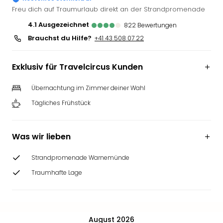
Futu
Freu dich auf Traumurlaub direkt an der Strandpromenade
Bela
4.1
ausgezeichnet
822
Bewertungen
alle
Brauchst du Hilfe?
+41 43 508 07 22
Ang
Wass
Trop
Exklusiv für Travelcircus Kunden
Isla
The
Übernachtung im Zimmer deiner Wahl
Erdi
Tägliches Frühstück
Rula
Bad
Sch
Was wir lieben
aqu
The
Strandpromenade Warnemünde
&
Traumhafte Lage
Bad
Sins
alle
Ang
Zoo
August 2026