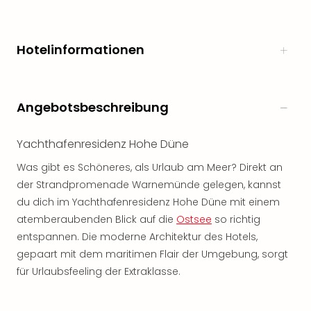
Öste
Freiz
Fran
Hotelinformationen
alle
Ang
Frei
Deu
Angebotsbeschreibung
Freiz
Baye
Yachthafenresidenz Hohe Düne
Freiz
Hes
Was gibt es Schöneres, als Urlaub am Meer? Direkt an
Freiz
der Strandpromenade Warnemünde gelegen, kannst
Nied
du dich im Yachthafenresidenz Hohe Düne mit einem
Freiz
atemberaubenden Blick auf die
Ostsee
so richtig
NRW
entspannen. Die moderne Architektur des Hotels,
alle
gepaart mit dem maritimen Flair der Umgebung, sorgt
Ang
Musi
für Urlaubsfeeling der Extraklasse.
&
Sho