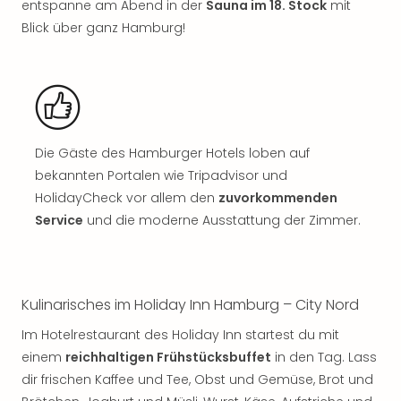
entspanne am Abend in der
Sauna im 18. Stock
mit
Nac
Blick über ganz Hamburg!
Kate
Musi
Starl
Expr
Moul
Rou
Das
Die Gäste des Hamburger Hotels loben auf
Musi
bekannten Portalen wie Tripadvisor und
Köni
HolidayCheck vor allem den
zuvorkommenden
der
Service
und die moderne Ausstattung der Zimmer.
Löw
Die
Eisk
Tarz
Kulinarisches im Holiday Inn Hamburg – City Nord
MJ
–
Im Hotelrestaurant des Holiday Inn startest du mit
Das
einem
reichhaltigen Frühstücksbuffet
in den Tag. Lass
Mich
dir frischen Kaffee und Tee, Obst und Gemüse, Brot und
Jac