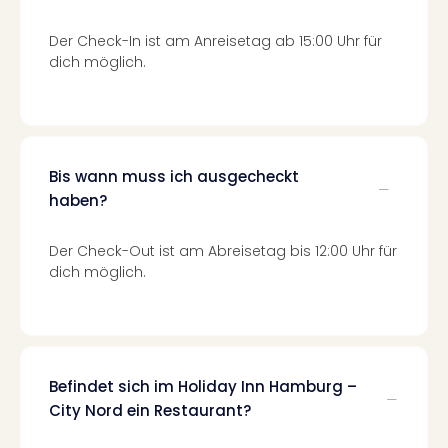
di
Ver
Der Check-In ist am Anreisetag ab 15:00 Uhr für
alle
dich möglich.
Ang
Nac
Dest
Musi
Berli
Ham
Bis wann muss ich ausgecheckt
NRW
haben?
Stut
Köln
Der Check-Out ist am Abreisetag bis 12:00 Uhr für
Wie
dich möglich.
alle
Ang
Kultu
&
Spor
Befindet sich im Holiday Inn Hamburg –
Nac
City Nord ein Restaurant?
Kate
Mus