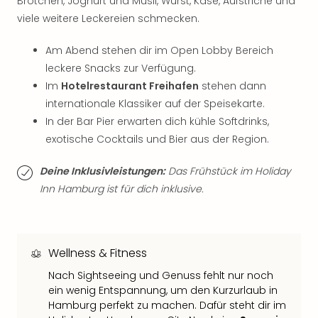
Brötchen, Joghurt und Müsli, Wurst, Käse, Aufstriche und
Musi
Der
viele weitere Leckereien schmecken.
Teuf
träg
Am Abend stehen dir im Open Lobby Bereich
Pra
leckere Snacks zur Verfügung.
Die
Im
Hotelrestaurant Freihafen
stehen dann
Sch
internationale Klassiker auf der Speisekarte.
und
In der Bar Pier erwarten dich kühle Softdrinks,
das
exotische Cocktails und Bier aus der Region.
Biest
Wie
Deine Inklusivleistungen:
Das Frühstück im Holiday
Mari
Ther
Inn Hamburg ist für dich inklusive.
Sta
Ente
Das
Pha
Wellness & Fitness
der
Nach Sightseeing und Genuss fehlt nur noch
Ope
ein wenig Entspannung, um den Kurzurlaub in
Köln
Hamburg perfekt zu machen. Dafür steht dir im
Tan