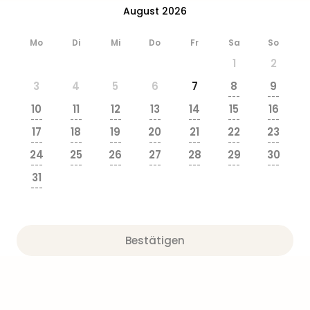
&
August 2026
Safa
Erle
Mo
Di
Mi
Do
Fr
Sa
So
Zoo
1
2
Han
Sere
3
4
5
6
7
8
9
---
---
Park
10
11
12
13
14
15
16
Allw
---
---
---
---
---
---
---
Müns
17
18
19
20
21
22
23
---
---
---
---
---
---
---
Zoo
24
25
26
27
28
29
30
Leip
---
---
---
---
---
---
---
Safa
31
---
Beek
Ber
ZOO
Erle
Bestätigen
Gels
Welt
Wal
Nau