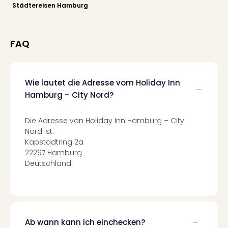
Fest
Städtereisen Hamburg
Bad
Bad
Veg
FAQ
Rou
Qua
Com
Club
Wie lautet die Adresse vom Holiday Inn
Pret
Hamburg – City Nord?
Wo
alle
Die Adresse von Holiday Inn Hamburg – City
Ang
Nord ist:
Fest
Kapstadtring 2a
Dom
22297 Hamburg
Fest
Deutschland
Stör
Fest
Mus
Fuld
Are
Ab wann kann ich einchecken?