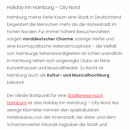
Öste
Holiday Inn Hamburg – City Nord
Freiz
Hamburg, meine Perle! Kaum eine Stadt in Deutschland
Fran
alle
begeistert die Menschen mehr als die Hansestadt im
Ang
hohen Norden. Für immer höhere Besucherzahlen
Frei
sorgen
norddeutscher Charme
, szenige Viertel und
Deu
eine kosmopolitische Hafenatmosphäre – die Vielfalt
Freiz
von Hamburgs Sehenswürdigkeiten ist schier unendlich!
Baye
In Hamburg reihen sich angesagte Clubs an feine
Freiz
Konzerthäuser und Musicaltheater. Zu Recht ist
Hes
Hamburg auch als
Kultur- und Musicalhochburg
Freiz
Nied
bekannt.
Freiz
NRW
Der ideale Startpunkt für eine
Städtereise nach
alle
Hamburg
ist das Holiday Inn Hamburg – City Nord. Nur
Ang
wenige Kilometer trennen den spektakulären
Musi
Hotelneubau von der Innenstadt, der Alster und dem
&
Schanzenviertel. Erkunde tagsüber die Stadt und
Sho