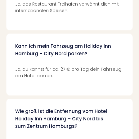
Ja, das Restaurant Freihafen verwöhnt dich mit
Tec
internationalen Speisen.
Sins
Mer
Ben
Mus
Stut
Pors
Kann ich mein Fahrzeug am Holiday Inn
Mus
Hamburg – City Nord parken?
Auto
Wolf
Ja, du kannst für ca. 27 € pro Tag dein Fahrzeug
BM
am Hotel parken.
Mus
in
Mün
Barb
Mus
Wie groß ist die Entfernung vom Hotel
alle
Holiday Inn Hamburg – City Nord bis
Ang
zum Zentrum Hamburgs?
Auss
Ga