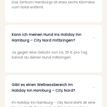
Of
Das Zentrum Hamburgs ist etwa sechs Kilometer
Thro
vom Hotel entfernt.
Stud
Tour
Swar
Krist
Mini
Kann ich meinen Hund ins Holiday Inn
Wun
Hamburg – City Nord mitbringen?
Ham
War
Ja, gegen eine Gebühr von ca. 25 € pro Tag
Bros.
kannst du deinen Hund mitbringen.
Stud
Tour
Lon
–
The
Gibt es einen Wellnessbereich im
Mak
Holiday Inn Hamburg – City Nord?
of
Harr
Pott
Im Holiday Inn Hamburg – City Nord steht dir eine
Tita