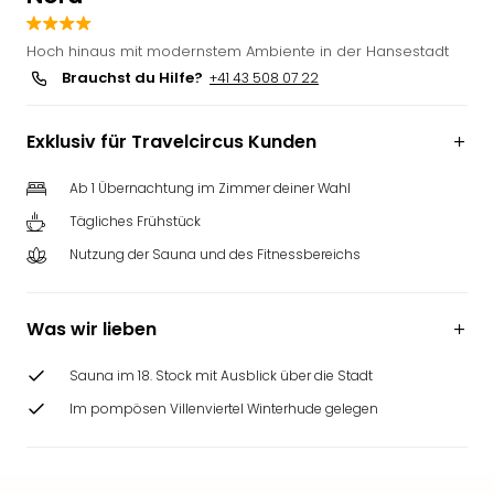
Futu
Bela
Hoch hinaus mit modernstem Ambiente in der Hansestadt
alle
Brauchst du Hilfe?
+41 43 508 07 22
Ang
Wass
Exklusiv für Travelcircus Kunden
Trop
Isla
Ab 1 Übernachtung im Zimmer deiner Wahl
The
Erdi
Tägliches Frühstück
Rula
Nutzung der Sauna und des Fitnessbereichs
Bad
Sch
aqu
Was wir lieben
The
&
Sauna im 18. Stock mit Ausblick über die Stadt
Bad
Sins
Im pompösen Villenviertel Winterhude gelegen
alle
Ang
Zoo