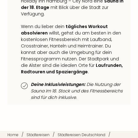
Holiday Inn Hamburg – City Nord eine
Sauna in
der
der 18. Etage
mit Blick über die Stadt zur
Vam
Verfügung.
alle
Ang
Wenn du lieber dein
tägliches Workout
Sho
absolvieren
willst, gehst du am besten in den
&
kostenlosen Fitnessbereich mit Laufband,
Thea
Crosstrainer, Hanteln und Heimtrainer. Du
ABB
kannst aber auch die Umgebung für dein
Fitnessprogramm nutzen. Der Stadtpark und
Voy
die Alster sind die idealen Orte für
Laufrunden,
in
Radtouren und Spaziergänge
.
Lon
Harr
Deine Inklusivleistungen:
Die Nutzung der
Pott
Sauna im 18. Stock und des Fitnessbereichs
Thea
sind für dich inklusive.
Lon
Frie
Pala
Berli
Fest
Neu
/
/
/
Home
Städtereisen
Städtereisen Deutschland