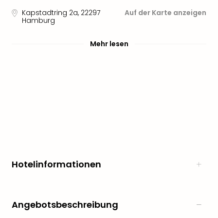
Aqu
Zool
Kapstadtring 2a
,
22297
Auf der Karte anzeigen
Hamburg
Gar
Berli
Mehr lesen
alle
Ang
noc
meh
Frei
Hau
Feri
Feri
Nac
Dest
Frei
Eur
Hotelinformationen
Frei
Deu
Freiz
Angebotsbeschreibung
Nied
Freiz